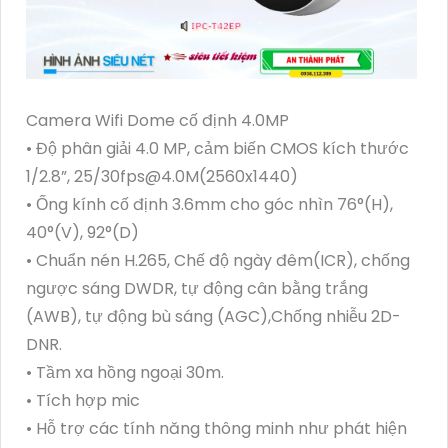
Camera Wifi Dome cố định 4.0MP
• Độ phân giải 4.0 MP, cảm biến CMOS kích thước
1/2.8”, 25/30fps@4.0M(2560x1440)
• Ống kính cố định 3.6mm cho góc nhìn 76°(H),
40°(V), 92°(D)
• Chuẩn nén H.265, Chế độ ngày đêm(ICR), chống
ngược sáng DWDR, tự động cân bằng trắng
(AWB), tự động bù sáng (AGC),Chống nhiễu 2D-
DNR.
• Tầm xa hồng ngoại 30m.
• Tích hợp mic
• Hỗ trợ các tính năng thông minh như phát hiện