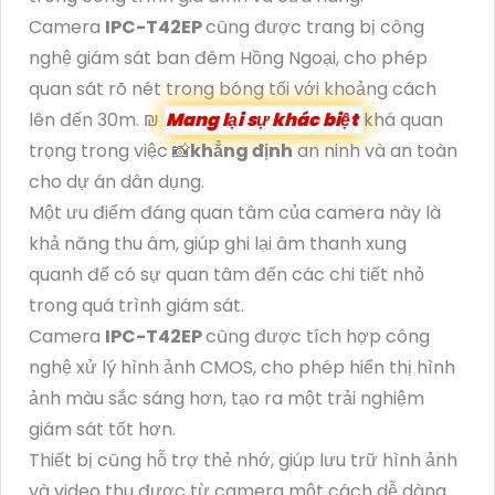
Camera
IPC-T42EP
cũng được trang bị công
nghệ giám sát ban đêm Hồng Ngoại, cho phép
quan sát rõ nét trong bóng tối với khoảng cách
lên đến 30m. ₪
Mang lại sự khác biệt
khá quan
trọng trong việc 📸
khẳng định
an ninh và an toàn
cho dự án dân dụng.
Một ưu điểm đáng quan tâm của camera này là
khả năng thu âm, giúp ghi lại âm thanh xung
quanh để có sự quan tâm đến các chi tiết nhỏ
trong quá trình giám sát.
Camera
IPC-T42EP
cũng được tích hợp công
nghệ xử lý hình ảnh CMOS, cho phép hiển thị hình
ảnh màu sắc sáng hơn, tạo ra một trải nghiệm
giám sát tốt hơn.
Thiết bị cũng hỗ trợ thẻ nhớ, giúp lưu trữ hình ảnh
và video thu được từ camera một cách dễ dàng.