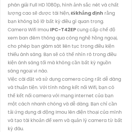
phân giải Full HD 1080p, hình ảnh sắc nét và chất
lượng cao sẽ được tái hiện, 📸
khẳng định
rằng
bạn không bỏ lỡ bất kỳ điều gì quan trọng.
Camera Wifi Imou
IPC-T42EP
cung cấp chế độ
xem ban đêm thông qua công nghệ hồng ngoại,
cho phép bạn giám sát liên tục trong điều kiện
thiếu ánh sáng. Bạn sẽ có thể nhìn rõ trong điều
kiện ánh sáng tối mà không cần bất kỳ nguồn
sáng ngoại vi nào.
Việc cài đặt và sử dụng camera cũng rất dễ dàng
và thuận tiện. Với tính năng kết nối Wifi, bạn có
thể kết nối camera với mạng internet của bạn
một cách nhanh chóng và dễ dàng. Bạn chỉ cần
tải ứng dụng di động Imou lên điện thoại của mình
và tạo tài khoản để xem và quản lý camera từ bất
kỳ đâu.