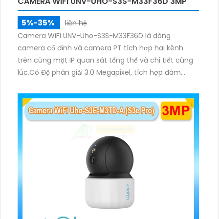
CAMERA WIFI UNV-UHO-S3S-M33F36D 3MP
5%-35%
liên hệ
Camera WiFi UNV-Uho-S3S-M33F36D là dòng
camera cố định và camera PT tích hợp hai kênh
trên cùng một IP quan sát tổng thể và chi tiết cùng
lúc.Có Độ phân giải 3.0 Megapixel, tích hợp đàm
thoại hai chiều. Hồng ngoại ban đêm và đèn ánh
sáng ấm lên đến 10m.