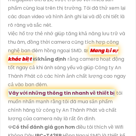
phẩm cùng loại trên thị trường. Tôi đã thử xem lại
các đoạn video và hình ảnh ghi lại và độ chi tiết là
rõ ràng và sắc nét.
Việc hổ trợ thẻ nhớ giúp tăng khả năng lưu trữ và
thu âm, đồng thời camera cũng tích hợp công
nghệ ban đêm hồng ngoại SMD. ₪
Mang lại sự
khác biệt
📸
khẳng định
rằng camera hoạt động
tốt ngay cả khi ánh sáng yếu và giúp Công ty An
Thành Phát có các hình ảnh chất lượng cao ngay
cả vào ban đêm.
Vây với những thông tin nhanh về thiết bị
tôi
muốn nhấn mạnh rằng tôi đã mua sản phẩm
chính hãng từ công ty An Thành Phát và chất
lượng của camera này là rất ổn định.
☫
Có thể đánh giá gọn hơn
điều tôi thích về Wifi
Không Dây
IPC-T42EP
Hồng Ngoại SMD là thiết kế