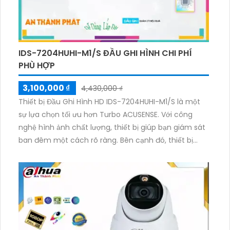
IDS-7204HUHI-M1/S ĐẦU GHI HÌNH CHI PHÍ
PHÙ HỢP
3,100,000 ₫
4,430,000 ₫
Thiết bị Đầu Ghi Hình HD IDS-7204HUHI-M1/S là một
sự lựa chọn tối ưu hơn Turbo ACUSENSE. Với công
nghệ hình ảnh chất lượng, thiết bị giúp bạn giám sát
ban đêm một cách rõ ràng. Bên cạnh đó, thiết bị
được trang bị 1 ổ cứng, cho phép lưu trữ lâu hơn. Hỗ
trợ các công nghệ nén H.265/H.264+/H.264, thiết bị
giúp tiết kiệm không gian lưu trữ. Bạn cũng có thể kết
hợp thêm 4 camera IP với công nghệ 5 in 1 để nâng
cao hiệu suất giám sát.