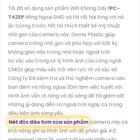
Tôi đã sử dụng sản phẩm Wifi Không Dây
IPC-
T42EP
Hồng Ngoại SMD và tôi rất hài lòng với nó.
ấn tượng trước hết tôi thích thiết kế mỹ thuật
nhỏ gọn của camera này. Dome Plastic giúp
camera trông nhỏ gọn và phù hợp với bất kỳ
không gian nào trong nhà hoặc ngoài trời.
Sự sắc sảo trong xử lý hình ảnh của công nghệ
CMOS giúp màu sắc trở nên rực rỡ và sặc sỡ.
Công ty Đã kiểm tra và thử nghiệm camera vào
ban đêm và hồng ngoại 30m làm việc tuyệt vời.
Hình ảnh vẫn rõ ràng và đủ sáng để tôi giám sát
những gì đang diễn ra ngoài trời ngay cả trong
điều kiện ánh sáng yếu.
Nét độc đáo hơn của sản phẩm
camera này có
khả năng ghi lại hình ảnh với độ phân giải 4.0
megapixel Ultra 2k, vượt trội so với nhiều sản