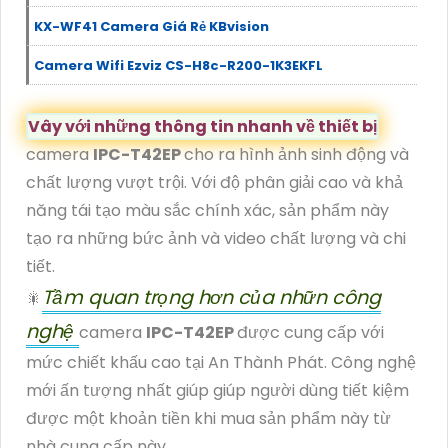
KX-WF41 Camera Giá Rẻ KBvision
Camera Wifi Ezviz CS-H8c-R200-1K3EKFL
Vây với những thông tin nhanh về thiết bị
camera
IPC-T42EP
cho ra hình ảnh sinh động và
chất lượng vượt trội. Với độ phân giải cao và khả
năng tái tạo màu sắc chính xác, sản phẩm này
tạo ra những bức ảnh và video chất lượng và chi
tiết.
Tầm quan trọng hơn của nhữn công
🎇
nghệ
camera
IPC-T42EP
được cung cấp với
mức chiết khấu cao tại An Thành Phát. Công nghệ
mới ấn tượng nhất giúp giúp người dùng tiết kiệm
được một khoản tiền khi mua sản phẩm này từ
nhà cung cấp này.