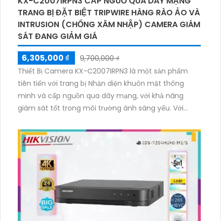
KX-C2007IRPN3 CẤP NGUỒ QUA DÂY MẠNG
TRANG BỊ ĐẶT BIỆT TRIPWIRE HÀNG RÀO ẢO VÀ
INTRUSION (CHỐNG XÂM NHẬP) CAMERA GIÁM
SÁT ĐANG GIẢM GIÁ
6,305,000 ₫
9,700,000 ₫
Thiết Bị Camera KX-C2007IRPN3 là một sản phẩm
tiên tiến với trang bị Nhận diện khuôn mặt thông
minh và cấp nguồn qua dây mạng, với khả năng
giám sát tốt trong môi trường ánh sáng yếu. Với
chức năng Hồng Ngoại Smart IR, camera này cho
phép xem ban đêm và giám sát trong bán kính lên
đến 50m. Thiết kế Dome kim loại mỹ thuật cùng với
chức năng PTZ và zoom quang giám sát linh hoạt.
Được tích hợp công nghệ AI và hỗ trợ lưu trữ dữ liệu
trên thẻ nhớ, camera này đáp ứng nhu cầu giám sát
chuyên nghiệp. Với công nghệ nén hình H.265+,
camera này tiết kiệm chi phí mà vẫn đảm bảo chất
lượng video cao.