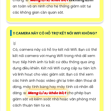
chúng. ₪
Mang lại sự khác biệt
📸
khẳng định
an toàn và an ninh cho hệ thống giám sát tại
các không gian cần quan sát.
‼️ CAMERA NÀY CÓ HỖ TRỢ KẾT NỐI WIFI KHÔNG?
🥇
Có, camera này có hỗ trợ kết nối Wifi. Bạn có thể
kết nối camera với mạng Wifi trong nhà để xem
trực tiếp hình ảnh từ bất cứ đâu thông qua ứng
dụng điều khiển. Kết nối Wifi cung cấp sự tiện ích
và linh hoạt cho việc giám sát. Bạn có thể xem
các hình ảnh hoặc video ghi lại trên điện thoại di
động, máy tính bảng hay máy tính cá nhân dễ
dàng. ₪
Mang lại sự khác biệt
cho phép bạn
giám sát và kiểm soát nhà hoặc văn phòng một
cách thuận tiện từ xa.