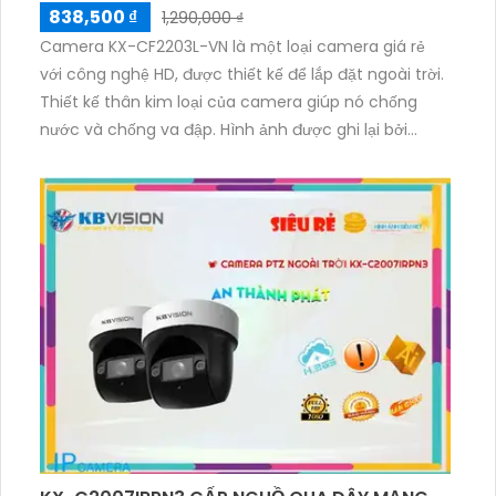
838,500 ₫
1,290,000 ₫
Camera KX-CF2203L-VN là một loại camera giá rẻ
với công nghệ HD, được thiết kế để lắp đặt ngoài trời.
Thiết kế thân kim loại của camera giúp nó chống
nước và chống va đập. Hình ảnh được ghi lại bởi
camera này sắc nét với độ phân giải 2.0 MP và chất
lượng hình ảnh cao nhờ công nghệ AHD CVI TVI BCS
ổn định.Camera KX-CF2203L-VN cũng có khả năng
thu âm trong phạm vi 3m, giúp bạn ghi lại âm thanh
trong quá trình giám sát. Đặc biệt, camera có khả
năng giám sát ban đêm với màu sắc đầy đủ như ban
ngày nhờ công nghệ Full Color 40m. Bạn có thể chắc
chắn rằng camera sẽ cung cấp hình ảnh chất lượng
tốt mọi lúc, cả ban ngày lẫn ban đêm.