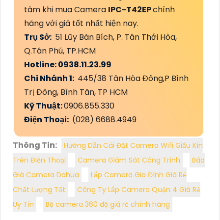
tâm khi mua Camera
IPC-T42EP
chính
hãng với giá tốt nhất hiện nay.
Trụ Sở:
51 Lũy Bán Bích, P. Tân Thới Hòa,
Q.Tân Phú, TP.HCM
Hotline: 0938.11.23.99
Chi Nhánh 1:
445/38 Tân Hòa Đông,P Bình
Trị Đông, Bình Tân, TP HCM
Kỹ Thuật:
0906.855.330
Điện Thoại:
(028) 6688.4949
Thông Tin:
Hướng Dẫn Cài Đặt Camera Wifi Giấu Kín
Trên Điện Thoại
Camera Giám Sát Công Trình
Báo
Giá Camera Dahua
Lắp Camera Gia Đình Giá Rẻ
Chất Lượng Tốt
Công Ty Lắp Camera Quận 4 Giá Rẻ
Uy Tín
Bộ camera 360 độ giá rẻ chính hãng