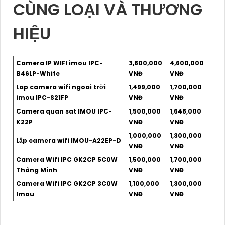
CÙNG LOẠI VÀ THƯƠNG
HIỆU
Camera IP WIFI imou IPC-
3,800,000
4,600,000
B46LP-White
VNĐ
VNĐ
Lap camera wifi ngoai trời
1,499,000
1,700,000
imou IPC-S21FP
VNĐ
VNĐ
Camera quan sat IMOU IPC-
1,500,000
1,648,000
K22P
VNĐ
VNĐ
1,000,000
1,300,000
Lắp camera wifi IMOU-A22EP-D
VNĐ
VNĐ
Camera Wifi IPC GK2CP 5C0W
1,500,000
1,700,000
Thông Minh
VNĐ
VNĐ
Camera Wifi IPC GK2CP 3C0W
1,100,000
1,300,000
Imou
VNĐ
VNĐ