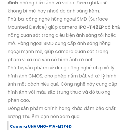
định
những bức ảnh và video được ghi lại sẽ
không bị mờ hay nhoè do ánh sáng kém.
Thứ ba, công nghệ hồng ngoại SMD (Surface
Mounted Device) giúp camera
IPC-T42EP
có khả
năng quan sát trong điều kiện ánh sáng tối hoặc
mờ. Hồng ngoại SMD cung cấp ánh sáng hồng
ngoại mạnh mẽ, giúp camera quan sát trong
phạm vi xa mà vẫn có hình ảnh rõ nét.
Thứ tư, sản phẩm sử dụng công nghệ chip xử lý
hình ảnh CMOS, cho phép nắm bắt và xử lý hình
ảnh một cách hiệu quả. Công nghệ này cung cấp
hình ảnh với màu sắc trung thực và độ tương
phản cao.
Dòng sản phẩm chính hãng khác đảm bảo chất
lượng Thu Âm bạn nên xem qua:
Camera UNV UHO-P1A-M3F4D