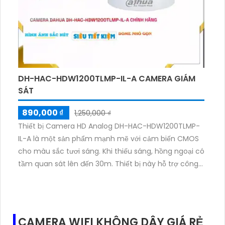
DH-HAC-HDW1200TLMP-IL-A CAMERA GIÁM
SÁT
890,000 ₫
1,250,000 ₫
Thiết bị Camera HD Analog DH-HAC-HDW1200TLMP-
IL-A là một sản phẩm mạnh mẽ với cảm biến CMOS
cho màu sắc tươi sáng. Khi thiếu sáng, hồng ngoại có
tầm quan sát lên đến 30m. Thiết bị này hỗ trợ công
nghệ AHD, CVI, TVI và BCS HD, giúp hệ thống hoạt
động ổn định. Camera có độ phân giải 2.0 MP và kết
hợp với đầu ghi tích hợp công nghệ nhìn đêm chất
lượng với hồng ngoại thông minh. Đây là một lựa
CAMERA WIFI KHÔNG DÂY GIÁ RẺ