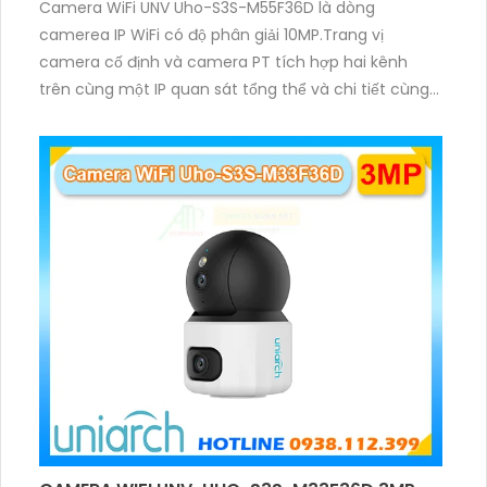
Camera WiFi UNV Uho-S3S-M55F36D là dòng
camerea IP WiFi có độ phân giải 10MP.Trang vị
camera cố định và camera PT tích hợp hai kênh
trên cùng một IP quan sát tổng thể và chi tiết cùng
lúc, hỗ trợ đàm thoại hai chiều cảnh báo âm thanh
ánh sáng. Kết hợp hồng ngoại và đèn ấm cho hình
ảnh có màu trong nhiều điều kiện khác nhau trong
phạm vi 3m.