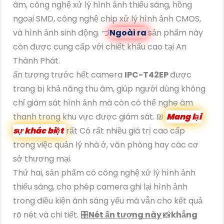
âm, công nghệ xử lý hình ảnh thiếu sáng, hồng
ngoại SMD, công nghệ chip xử lý hình ảnh CMOS,
và hình ảnh sinh động. づ
Ngoài ra
sản phẩm này
còn được cung cấp với chiết khấu cao tại An
Thành Phát.
ấn tượng trước hết camera
IPC-T42EP
được
trang bị khả năng thu âm, giúp người dùng không
chỉ giám sát hình ảnh mà còn có thể nghe âm
thanh trong khu vực được giám sát. ₪
Mang lại
sự khác biệt
rất Có rất nhiều giá trị cao cấp
trong việc quản lý nhà ở, văn phòng hay các cơ
sở thương mại.
Thứ hai, sản phẩm có công nghệ xử lý hình ảnh
thiếu sáng, cho phép camera ghi lại hình ảnh
trong điều kiện ánh sáng yếu mà vẫn cho kết quả
rõ nét và chi tiết. 🎛
Nét ấn tượng này
📸
khẳng