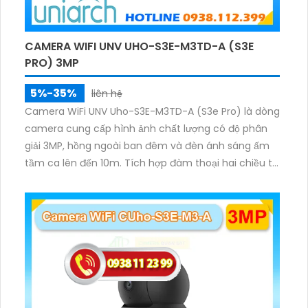
CAMERA WIFI UNV UHO-S3E-M3TD-A (S3E
PRO) 3MP
5%-35%
liên hệ
Camera WiFi UNV Uho-S3E-M3TD-A (S3e Pro) là dòng
camera cung cấp hình ảnh chất lượng có độ phân
giải 3MP, hồng ngoài ban đêm và đèn ánh sáng ấm
tầm ca lên đến 10m. Tích hợp đàm thoại hai chiều to
rõ ràng, hỗ trợ thẻ nhớ 512GB, có nút cảm ứng tiện lợi.