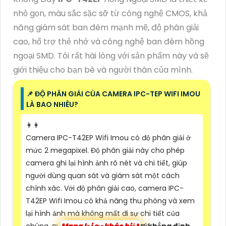
nhỏ gọn, màu sắc sặc sỡ từ công nghệ CMOS, khả
năng giám sát ban đêm mạnh mẽ, độ phân giải
cao, hổ trợ thẻ nhớ và công nghệ ban đêm hồng
ngoại SMD. Tôi rất hài lòng với sản phẩm này và sẽ
giới thiệu cho bạn bè và người thân của mình.
📌 ĐỘ PHÂN GIẢI CỦA CAMERA IPC-TEP WIFI IMOU
LÀ BAO NHIÊU?
️👩‍👩
Camera IPC-T42EP Wifi Imou có độ phân giải ở
mức 2 megapixel. Độ phân giải này cho phép
camera ghi lại hình ảnh rõ nét và chi tiết, giúp
người dùng quan sát và giám sát một cách
chính xác. Với độ phân giải cao, camera IPC-
T42EP Wifi Imou có khả năng thu phóng và xem
lại hình ảnh mà không mất đi sự chi tiết của