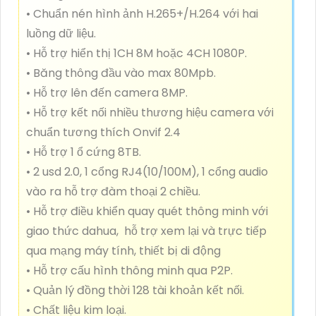
• Chuẩn nén hình ảnh H.265+/H.264 với hai
luồng dữ liệu.
• Hỗ trợ hiển thị 1CH 8M hoặc 4CH 1080P.
• Băng thông đầu vào max 80Mpb.
• Hỗ trợ lên đến camera 8MP.
• Hỗ trợ kết nối nhiều thương hiệu camera với
chuẩn tương thích Onvif 2.4
• Hỗ trợ 1 ổ cứng 8TB.
• 2 usd 2.0, 1 cổng RJ4(10/100M), 1 cổng audio
vào ra hỗ trợ đàm thoại 2 chiều.
• Hỗ trợ điều khiển quay quét thông minh với
giao thức dahua, hỗ trợ xem lại và trực tiếp
qua mạng máy tính, thiết bị di động
• Hỗ trợ cấu hình thông minh qua P2P.
• Quản lý đồng thời 128 tài khoản kết nối.
• Chất liệu kim loại.