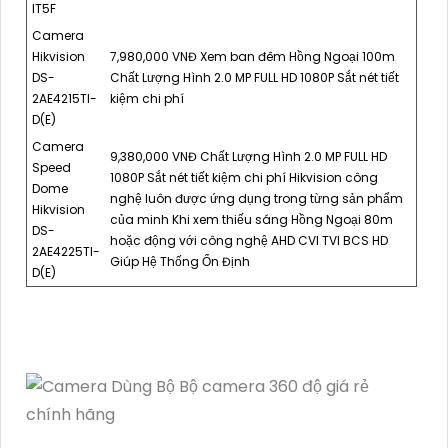
IT5F
Camera
Hikvision
7,980,000 VNĐ Xem ban đêm Hồng Ngoại 100m
DS-
Chất Lượng Hình 2.0 MP FULL HD 1080P Sắt nét tiết
2AE4215TI-
kiệm chi phí
D(E)
Camera
9,380,000 VNĐ Chất Lượng Hình 2.0 MP FULL HD
Speed
1080P Sắt nét tiết kiệm chi phí Hikvision công
Dome
nghệ luôn được ứng dụng trong từng sản phẩm
Hikvision
của minh Khi xem thiếu sáng Hồng Ngoại 80m
DS-
hoặc động với công nghệ AHD CVI TVI BCS HD
2AE4225TI-
Giúp Hệ Thống Ổn Định
D(E)