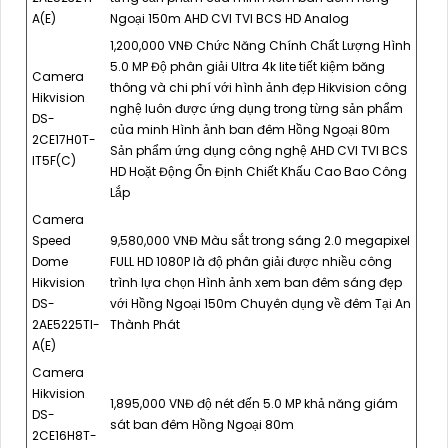
A(E)
Ngoại 150m AHD CVI TVI BCS HD Analog
1,200,000 VNĐ Chức Năng Chính Chất Lượng Hình
5.0 MP Độ phân giải Ultra 4k lite tiết kiệm băng
Camera
thông và chi phí với hình ảnh đẹp Hikvision công
Hikvision
nghệ luôn được ứng dụng trong từng sản phẩm
DS-
của minh Hình ảnh ban đêm Hồng Ngoại 80m
2CE17H0T-
Sản phẩm ứng dụng công nghệ AHD CVI TVI BCS
IT5F(C)
HD Hoặt Động Ổn Định Chiết Khấu Cao Bao Công
Lắp
Camera
Speed
9,580,000 VNĐ Màu sắt trong sáng 2.0 megapixel
Dome
FULL HD 1080P là độ phân giải được nhiều công
Hikvision
trình lựa chọn Hình ảnh xem ban đêm sáng đẹp
DS-
với Hồng Ngoại 150m Chuyên dụng về đêm Tại An
2AE5225TI-
Thành Phát
A(E)
Camera
Hikvision
1,895,000 VNĐ độ nét đến 5.0 MP khả năng giám
DS-
sát ban đêm Hồng Ngoại 80m
2CE16H8T-