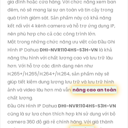
gia đình hoặc cửa hàng. Với chức năng xem ban
đêm, nó sẽ mang lại sự an toàn và tin cậy trong
quá trình giám sát. Sản phẩm này có khả năng
kết nối với 4 kênh camera và hỗ trợ ứng dụng IP,
nên phù hợp cho cả các công trình lớn.
Một trong những chức năng ưu việt của Đầu Ghi
Hình IP Dahua
DHI-NVR1104HS-S3H-VN
là khả
năng thu hình với chất lượng cao và lưu trữ lâu
hơn. Với hỗ trợ các định dạng nén như
H.265+/H.265/H.264+/H.264, sản phẩm này sẽ
giúp tiết kiệm dung lượng lưu trữ và lưu trữ hình
ảnh và video lâu hơn mà vẫn
nâng cao an toàn
chất lượng.
Đầu Ghi Hình IP Dahua
DHI-NVR1104HS-S3H-VN
cũng là sự lựa chọn thích hợp khi sử dụng với bộ
camera 360 độ giá rẻ chính hãng. Với giá thành