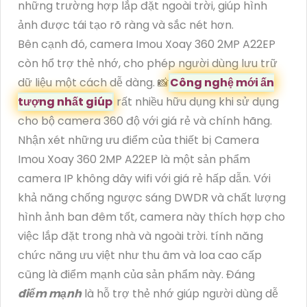
những trường hợp lắp đặt ngoài trời, giúp hình
ảnh được tái tạo rõ ràng và sắc nét hơn.
Bên cạnh đó, camera Imou Xoay 360 2MP A22EP
còn hổ trợ thẻ nhớ, cho phép người dùng lưu trữ
dữ liệu một cách dễ dàng. 📸
Công nghệ mới ấn
tượng nhất giúp
rất nhiều hữu dụng khi sử dụng
cho bộ camera 360 độ với giá rẻ và chính hãng.
Nhận xét những ưu điểm của thiết bị Camera
Imou Xoay 360 2MP A22EP là một sản phẩm
camera IP không dây wifi với giá rẻ hấp dẫn. Với
khả năng chống ngược sáng DWDR và chất lượng
hình ảnh ban đêm tốt, camera này thích hợp cho
việc lắp đặt trong nhà và ngoài trời. tính năng
chức năng ưu việt như thu âm và loa cao cấp
cũng là điểm mạnh của sản phẩm này. Đáng
điểm mạnh
là hỗ trợ thẻ nhớ giúp người dùng dễ