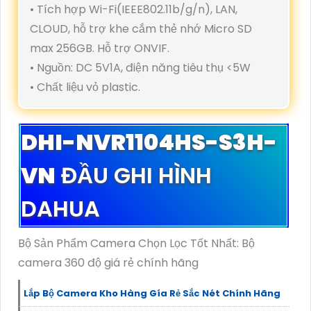
• Tích hợp Wi-Fi(IEEE802.11b/g/n), LAN,
CLOUD, hỗ trợ khe cắm thẻ nhớ Micro SD
max 256GB. Hỗ trợ ONVIF.
• Nguồn: DC 5V1A, điện năng tiêu thụ <5W
• Chất liệu vỏ plastic.
DHI-NVR1104HS-S3H-
VN
ĐẦU GHI HÌNH
DAHUA
Bộ Sản Phẩm Camera Chọn Lọc Tốt Nhất: Bộ
camera 360 độ giá rẻ chính hãng
Lắp Bộ Camera Kho Hàng Gía Rẻ Sắc Nét Chính Hãng