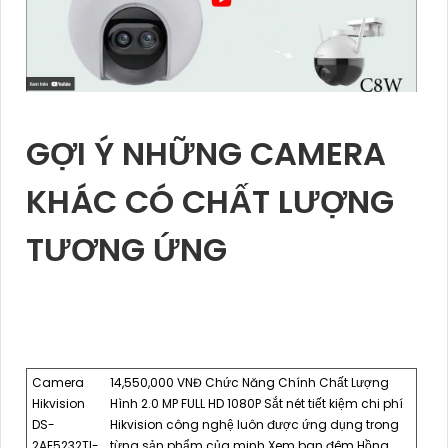
GỢI Ý NHỮNG CAMERA
KHÁC CÓ CHẤT LƯỢNG
TƯƠNG ỨNG
Camera
14,550,000 VNĐ Chức Năng Chính Chất Lượng
Hikvision
Hình 2.0 MP FULL HD 1080P Sắt nét tiết kiệm chi phí
DS-
Hikvision công nghệ luôn được ứng dụng trong
2AE5232TI-
từng sản phẩm của minh Xem ban đêm Hồng