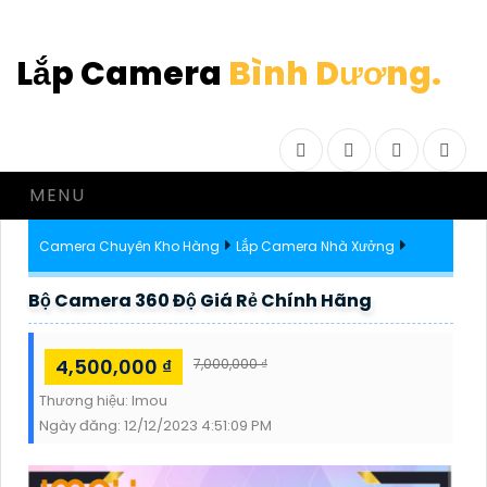
Lắp Camera
Bình Dương.
Facebook
Twitter
Instagram
Drib
MENU
Camera Chuyên Kho Hàng
Lắp Camera Nhà Xưởng
Bộ Camera 360 Độ Giá Rẻ Chính Hãng
4,500,000 ₫
7,000,000 ₫
Thương hiệu:
Imou
Ngày đăng:
12/12/2023 4:51:09 PM