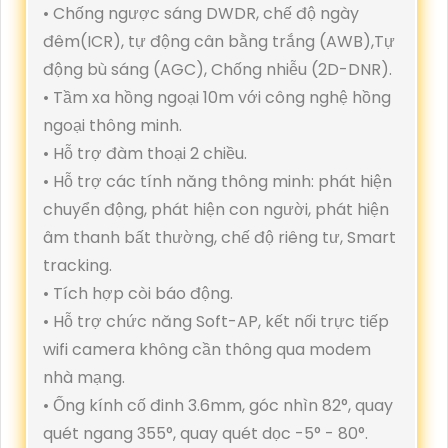
• Chống ngược sáng DWDR, chế độ ngày
đêm(ICR), tự động cân bằng trắng (AWB),Tự
động bù sáng (AGC), Chống nhiễu (2D-DNR).
• Tầm xa hồng ngoại 10m với công nghệ hồng
ngoại thông minh.
• Hỗ trợ đàm thoại 2 chiều.
• Hỗ trợ các tính năng thông minh: phát hiện
chuyển động, phát hiện con người, phát hiện
âm thanh bất thường, chế độ riêng tư, Smart
tracking.
• Tích hợp còi báo động.
• Hỗ trợ chức năng Soft-AP, kết nối trực tiếp
wifi camera không cần thông qua modem
nhà mạng.
• Ống kính cố đinh 3.6mm, góc nhìn 82°, quay
quét ngang 355°, quay quét dọc -5° - 80°.