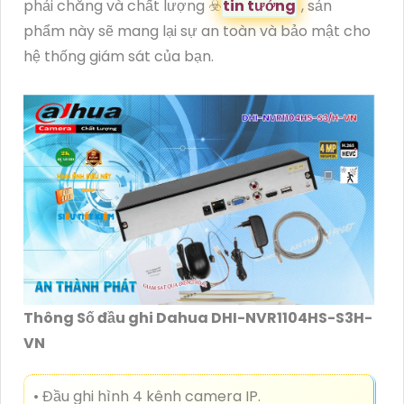
phải chăng và chất lượng ☣️
tin tưởng
, sản
phẩm này sẽ mang lại sự an toàn và bảo mật cho
hệ thống giám sát của bạn.
Thông Số đầu ghi Dahua DHI-NVR1104HS-S3H-
VN
• Đầu ghi hình 4 kênh camera IP.