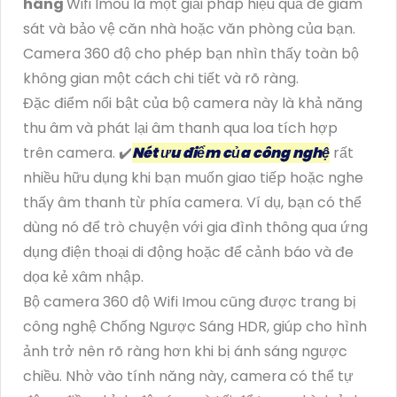
hãng
Wifi Imou là một giải pháp hiệu quả để giám
sát và bảo vệ căn nhà hoặc văn phòng của bạn.
Camera 360 độ cho phép bạn nhìn thấy toàn bộ
không gian một cách chi tiết và rõ ràng.
Đặc điểm nổi bật của bộ camera này là khả năng
thu âm và phát lại âm thanh qua loa tích hợp
trên camera. ✔️
Nét ưu điểm của công nghệ
rất
nhiều hữu dụng khi bạn muốn giao tiếp hoặc nghe
thấy âm thanh từ phía camera. Ví dụ, bạn có thể
dùng nó để trò chuyện với gia đình thông qua ứng
dụng điện thoại di động hoặc để cảnh báo và đe
dọa kẻ xâm nhập.
Bộ camera 360 độ Wifi Imou cũng được trang bị
công nghệ Chống Ngược Sáng HDR, giúp cho hình
ảnh trở nên rõ ràng hơn khi bị ánh sáng ngược
chiều. Nhờ vào tính năng này, camera có thể tự