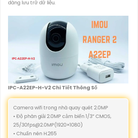
dàng lưu trữ dữ liệu.
IPC-A22EP-H-V2 Chi Tiết Thông Số
Camera wifi trong nhà quay quét 2.0MP
• Độ phân giải 2.0MP cảm biến 1/3” CMOS,
25/30fps@2.0MP(1920×1080)
• Chuẩn nén H.265