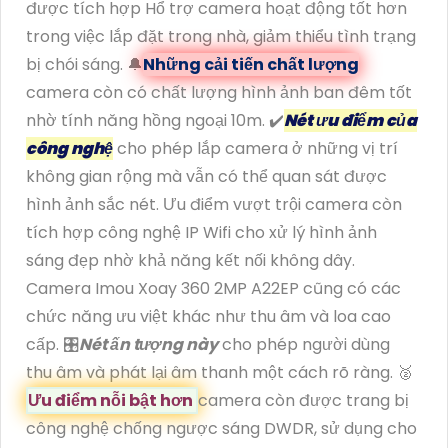
được tích hợp Hổ trợ camera hoạt động tốt hơn
trong việc lắp đặt trong nhà, giảm thiểu tình trạng
bị chói sáng. 🔔
Những cải tiến chất lượng
camera còn có chất lượng hình ảnh ban đêm tốt
nhờ tính năng hồng ngoại 10m. ✔️
Nét ưu điểm của
công nghệ
cho phép lắp camera ở những vị trí
không gian rộng mà vẫn có thể quan sát được
hình ảnh sắc nét. Ưu điểm vượt trội camera còn
tích hợp công nghệ IP Wifi cho xử lý hình ảnh
sáng đẹp nhờ khả năng kết nối không dây.
Camera Imou Xoay 360 2MP A22EP cũng có các
chức năng ưu việt khác như thu âm và loa cao
cấp. 🎛
Nét ấn tượng này
cho phép người dùng
thu âm và phát lại âm thanh một cách rõ ràng. ️🥈
Ưu điểm nỗi bật hơn
camera còn được trang bị
công nghệ chống ngược sáng DWDR, sử dụng cho