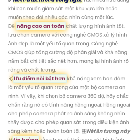
khi bạn muốn giám sát một khu vực lớn hoặc
muốn theo dõi nhiều góc nhìn cùng một lúc.
Để
nâng cao an toàn
chất lượng hình ảnh tốt,
lựa chọn camera với công nghệ CMOS xử lý hình
ảnh đẹp là một yếu tố quan trọng. Công nghệ
CMOS giúp tăng cường độ phân giải và khả năng
nắm bắt chi tiết sắc nét hơn, mang lại hình ảnh rõ
ràng và chất lượng.
️🥈
Ưu điểm nỗi bật hơn
khả năng xem ban đêm
là một yếu tố quan trọng của một bộ camera an
ninh. Vì vậy, khi chọn bộ camera 360 độ, hãy chắc
chắn rằng nó có tính năng hồng ngoại. Hồng ngoại
cho phép camera phát ra ánh sáng không nhìn
thấy được cho phép quan sát trong điều kiện ánh
sáng kém hoặc hoàn toàn tối. 🎛
Nét ấn tượng này
☣️
tin tưởng
rằng bạn có thể quan sát hình ảnh