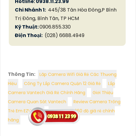
Hotline: 0938.11.23.99
Chi Nhánh 1:
445/38 Tân Hòa Đông,P Bình
Trị Đông, Bình Tân, TP HCM
Kỹ Thuật:
0906.855.330
Điện Thoại:
(028) 6688.4949
Thông Tin:
Lăp Camera Wifi Giá Rẻ Các Thương
Hiệu
Công Ty Lắp Camera Quận 12 Giá Rẻ
Lắp
Camera Vantech Giá Rẻ Chính Hãng
Giới Thiệu
Camera Quan Sát Vantech
Review Camera Trông
Trẻ Em EZVIZ BM1
Bộ camera 360 độ giá rẻ chính
hãng