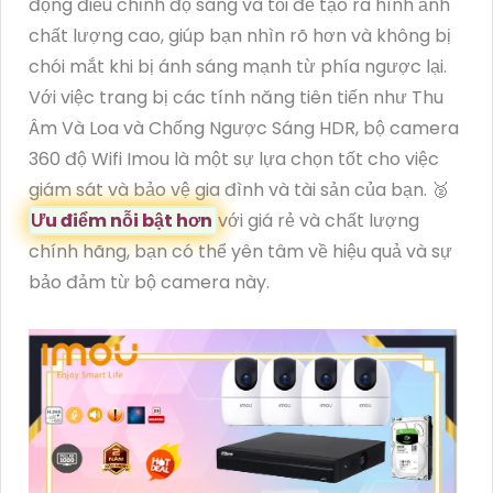
động điều chỉnh độ sáng và tối để tạo ra hình ảnh
chất lượng cao, giúp bạn nhìn rõ hơn và không bị
chói mắt khi bị ánh sáng mạnh từ phía ngược lại.
Với việc trang bị các tính năng tiên tiến như Thu
Âm Và Loa và Chống Ngược Sáng HDR, bộ camera
360 độ Wifi Imou là một sự lựa chọn tốt cho việc
giám sát và bảo vệ gia đình và tài sản của bạn. ️🥈
Ưu điểm nỗi bật hơn
với giá rẻ và chất lượng
chính hãng, bạn có thể yên tâm về hiệu quả và sự
bảo đảm từ bộ camera này.