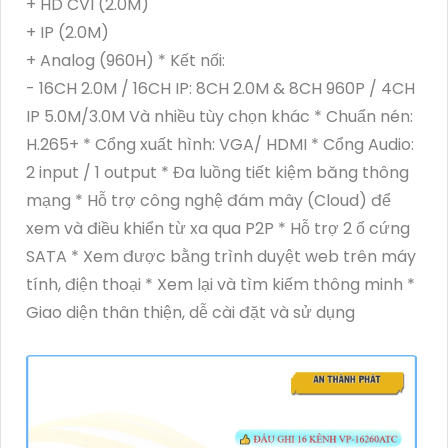
+ HD CVI (2.0M)
+ IP (2.0M)
+ Analog (960H) * Kết nối:
- 16CH 2.0M / 16CH IP: 8CH 2.0M & 8CH 960P / 4CH
IP 5.0M/3.0M Và nhiều tùy chọn khác * Chuẩn nén:
H.265+ * Cổng xuất hình: VGA/ HDMI * Cổng Audio:
2 input / 1 output * Đa luồng tiết kiệm băng thông
mạng * Hỗ trợ công nghệ đám mây (Cloud) để
xem và điều khiển từ xa qua P2P * Hỗ trợ 2 ổ cứng
SATA * Xem được bằng trình duyệt web trên máy
tính, điện thoại * Xem lại và tìm kiếm thông minh *
Giao diện thân thiện, dễ cài đặt và sử dụng