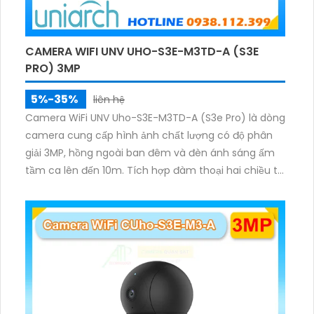
CAMERA WIFI UNV UHO-S3E-M3TD-A (S3E
PRO) 3MP
5%-35%
liên hệ
Camera WiFi UNV Uho-S3E-M3TD-A (S3e Pro) là dòng
camera cung cấp hình ảnh chất lượng có độ phân
giải 3MP, hồng ngoài ban đêm và đèn ánh sáng ấm
tầm ca lên đến 10m. Tích hợp đàm thoại hai chiều to
rõ ràng, hỗ trợ thẻ nhớ 512GB, có nút cảm ứng tiện lợi.