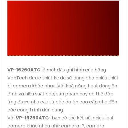
VP-16260ATC
ĐẦU GHI
VANTECH NHỮNG
THÔNG SỐ PHÙ HỢP CO
CÔNG TRÌNH NÀO
VP-16260ATC
là một đầu ghi hình của hãng
VanTech được thiết kế để sử dụng cho nhiều thiết
bị camera khác nhau. Với khả năng hoạt động ổn
định và hiệu suất cao, sản phẩm này có thể đáp
ứng được nhu cầu từ các dự án cao cấp cho đến
các công trình dân dụng.
Với
VP-16260ATC
, bạn có thể kết nối nhiều loại
camera khác nhau như camera IP, camera