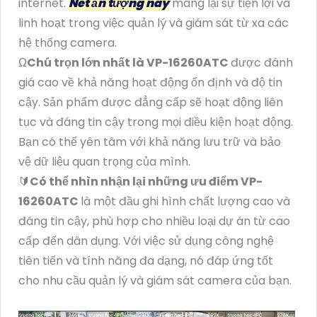
internet.
Nét ấn tượng này
mang lại sự tiện lợi và
linh hoạt trong việc quản lý và giám sát từ xa các
hệ thống camera.
Ω
Chú trọn lớn nhất là
VP-16260ATC
được đánh
giá cao về khả năng hoạt động ổn định và độ tin
cậy. Sản phẩm được đẳng cấp sẽ hoạt động liên
tục và đáng tin cậy trong mọi điều kiện hoạt động.
Bạn có thể yên tâm với khả năng lưu trữ và bảo
vệ dữ liệu quan trọng của mình.
🔰
Có thể nhìn nhận lại những ưu điểm
VP-
16260ATC
là một đầu ghi hình chất lượng cao và
đáng tin cậy, phù hợp cho nhiều loại dự án từ cao
cấp đến dân dụng. Với việc sử dụng công nghệ
tiên tiến và tính năng đa dạng, nó đáp ứng tốt
cho nhu cầu quản lý và giám sát camera của bạn.