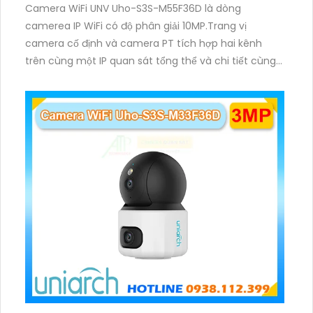
Camera WiFi UNV Uho-S3S-M55F36D là dòng
camerea IP WiFi có độ phân giải 10MP.Trang vị
camera cố định và camera PT tích hợp hai kênh
trên cùng một IP quan sát tổng thể và chi tiết cùng
lúc, hỗ trợ đàm thoại hai chiều cảnh báo âm thanh
ánh sáng. Kết hợp hồng ngoại và đèn ấm cho hình
ảnh có màu trong nhiều điều kiện khác nhau trong
phạm vi 3m.