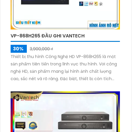
VP-868H265 ĐẦU GHI VANTECH
30%
3,900,000 ₫
Thiết bị thu hình Công Nghệ HD VP-868H265 là một
sản phẩm tiên tiến trong lĩnh vực thu hình. Với công
nghệ HD, sản phẩm mang lại hình ảnh chất lượng
cao, sắc nét và rõ ràng. Đặc biệt, thiết bị còn tích
hợp công nghệ H265, giúp tiết kiệm băng thông
mạng mà vẫn đảm bảo chất lượng hình ảnh. Thiết bị
có khả năng ghi lại mọi hoạt động và sự kiện một
cách chi tiết và chân thực. VP-868H265 được thiết
kế nhỏ gọn, dễ dàng lắp đặt và sử dụng. Sản phẩm
phù hợp cho các doanh nghiệp, gia đình, cửa hàng,
nhà hàng hay văn phòng.