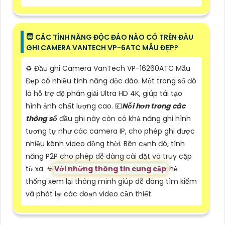
😇 CÁC TÍNH NĂNG ĐỘC ĐÁO NÀO CÓ TRÊN ĐẦU
GHI CAMERA VANTECH VP-6ATC MẪU ĐẸP?
♻️ Đầu ghi Camera VanTech VP-16260ATC Mẫu
Đẹp có nhiều tính năng độc đáo. Một trong số đó
là hỗ trợ độ phân giải Ultra HD 4K, giúp tái tạo
hình ảnh chất lượng cao. 💴
Nỗi hơn trong các
thông số
đầu ghi này còn có khả năng ghi hình
tương tự như các camera IP, cho phép ghi được
nhiều kênh video đồng thời. Bên cạnh đó, tính
năng P2P cho phép dễ dàng cài đặt và truy cập
từ xa. ☣️
Với những thông tin cung cấp
hệ
thống xem lại thông minh giúp dễ dàng tìm kiếm
và phát lại các đoạn video cần thiết.