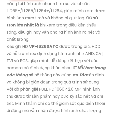
năng tải hình ảnh nhanh hơn so với chuẩn
H.265+/H.265/H.264+/H.264, giúp mình xem được
hình ảnh mượt mà và không bị giựt lag. Ω
Chú
trọn lớn nhất là
khi xem trong điều kiện thiếu
sáng, đầu ghi này vẫn cho ra hình ảnh rõ nét và
chất lượng.
Đầu ghi HD
VP-16260ATC
được trang bị 2 HDD
và hỗ trợ nhiều định dạng hình ảnh như AHD, CVI,
TVI và BCS, giúp mình dễ dàng kết hợp với các
camera có định dạng khác nhau. 💴
Nỗi hơn trong
các thông số
hệ thống này cũng
an Tâm
ổn định
và không bị gián đoạn trong quá trình sử dụng.
Với độ phân giải FULL HD 1080P 2.0 MP, hình ảnh
thu được từ sản phẩm này cực kỳ sắc nét và chi
tiết. Mình thậm chí có thể giám sát qua điện thoại
di động mà vẫn nhận được hình ảnh chất lượng