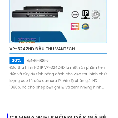
đồng thời từ xa, và cài đặt dễ dàng thông qua giao
diện người dùng thân thiện. VP-32460ATC là giải
pháp lý tưởng cho việc nâng cấp hệ thống giám sát
video tại nhà hoặc văn phòng của bạn.
VP-3242HD ĐẦU THU VANTECH
30%
4,440,000 ₫
Đầu thu hình HD IP VP-3242HD là một sản phẩm tiên
tiến và đầy đủ tính năng dành cho việc thu hình chất
lượng cao từ các camera IP. Với độ phân giải HD
1080p, nó cho phép bạn ghi lại và xem những hình
ảnh sắc nét và rõ ràng. Thiết bị này cũng hỗ trợ
nhiều định dạng nén video và âm thanh, giúp bạn dễ
dàng sao lưu và xem lại toàn bộ dữ liệu. Đầu thu VP-
3242HD còn có tính năng xem trực tiếp trên điện
CAMERA WIFI KHÔNG DÂY GIÁ RẺ