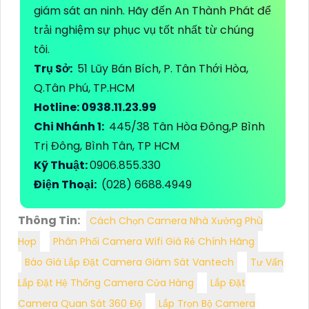
giám sát an ninh. Hãy đến An Thành Phát để
trải nghiệm sự phục vụ tốt nhất từ chúng
tôi.
Trụ Sở:
51 Lũy Bán Bích, P. Tân Thới Hòa,
Q.Tân Phú, TP.HCM
Hotline: 0938.11.23.99
Chi Nhánh 1:
445/38 Tân Hòa Đông,P Bình
Trị Đông, Bình Tân, TP HCM
Kỹ Thuật:
0906.855.330
Điện Thoại:
(028) 6688.4949
Thông Tin:
Cách Chọn Camera Nhà Xưởng Phù
Hợp
Phân Phối Camera Wifi Giá Rẻ Chính Hãng
Báo Giá Lắp Đặt Camera Giám Sát Vantech
Tư Vấn
Lắp Đặt Hệ Thống Camera Cửa Hàng
Lắp Đặt
Camera Quan Sát 360 Độ
Lắp Trọn Bộ Camera