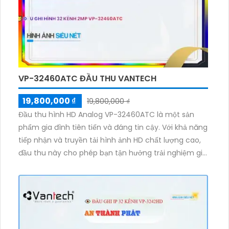
VP-32460ATC ĐẦU THU VANTECH
19,800,000 ₫
19,800,000 ₫
Đầu thu hình HD Analog VP-32460ATC là một sản
phẩm gia đình tiên tiến và đáng tin cậy. Với khả năng
tiếp nhận và truyền tải hình ảnh HD chất lượng cao,
đầu thu này cho phép bạn tận hưởng trải nghiệm giải
trí tuyệt vời. Với khả năng tương thích với nhiều loại
camera analog, đầu thu VP-32460ATC cho phép
bạn nâng cấp hệ thống camera hiện có mà không
cần thay đổi dây cáp. Các tính năng nâng cao khác
bao gồm hỗ trợ xem qua mạng, ghi hình và xem lại