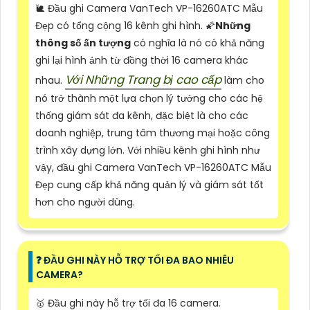
🐌 Đầu ghi Camera VanTech VP-16260ATC Mẫu
Đẹp có tổng cộng 16 kênh ghi hình. 🌠
Những
thông số ấn tượng
có nghĩa là nó có khả năng
ghi lại hình ảnh từ đồng thời 16 camera khác
Với Những Trang bị cao cấp
nhau.
làm cho
nó trở thành một lựa chọn lý tưởng cho các hệ
thống giám sát đa kênh, đặc biệt là cho các
doanh nghiệp, trung tâm thương mại hoặc công
trình xây dựng lớn. Với nhiều kênh ghi hình như
vậy, đầu ghi Camera VanTech VP-16260ATC Mẫu
Đẹp cung cấp khả năng quản lý và giám sát tốt
hơn cho người dùng.
️❓ ĐẦU GHI NÀY HỖ TRỢ TỐI ĐA BAO NHIÊU
CAMERA?
🥇 Đầu ghi này hỗ trợ tối đa 16 camera.