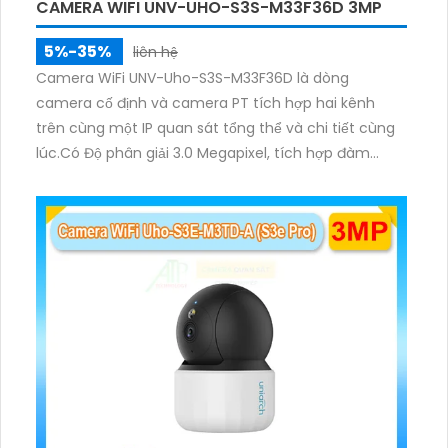
CAMERA WIFI UNV-UHO-S3S-M33F36D 3MP
5%-35%
liên hệ
Camera WiFi UNV-Uho-S3S-M33F36D là dòng
camera cố định và camera PT tích hợp hai kênh
trên cùng một IP quan sát tổng thể và chi tiết cùng
lúc.Có Độ phân giải 3.0 Megapixel, tích hợp đàm
thoại hai chiều. Hồng ngoại ban đêm và đèn ánh
sáng ấm lên đến 10m.