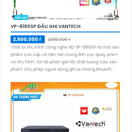
VP-8160SP ĐẦU GHI VANTECH
2,500,000 ₫
2,500,000 ₫
Thiết bị thu hình công nghệ HD VP-8160SP là một sản
phẩm cao cấp và tiên tiến trong lĩnh vực quay phim
và thu hình. Với độ phân giải HD chất lượng cao, sản
phẩm cho phép người dùng ghi lại những khoảnh
khắc đẹp một cách rõ nét và sắc nét. Thiết bị được
trang bị công nghệ tiên tiến, cho phép người dùng
điều chỉnh được các thông số như độ phơi sáng, cân
bằng màu sắc và khả năng zoom. Đồng thời, VP-
8160SP cũng hỗ trợ chế độ tự động để người dùng có
thể dễ dàng sử dụng. Với thiết kế nhỏ gọn và dễ dàng
cầm nắm, sản phẩm này thích hợp cho cả các nhiếp
ảnh gia chuyên nghiệp và người dùng cá nhân.