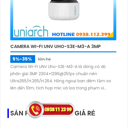
CAMERA WI-FI UNV UHO-S3E-M3-A 3MP
5%-35%
liên hệ
Camera Wi-Fi UNV Uho-S3E-M3-A là dòng có độ
phân giải 3MP 2304×1296@25fps chuẩn nén
Ultra265/H.265/H.264. Hồng ngoại ban đêm tầm xa
lên đến 10m, tích hợp mic và loa trong phạm vi
3m.Hỗ trợ thẻ nhớ MicroSD tối đa 256GB
SẢN PHẨM CAMERA GIÁ RẺ