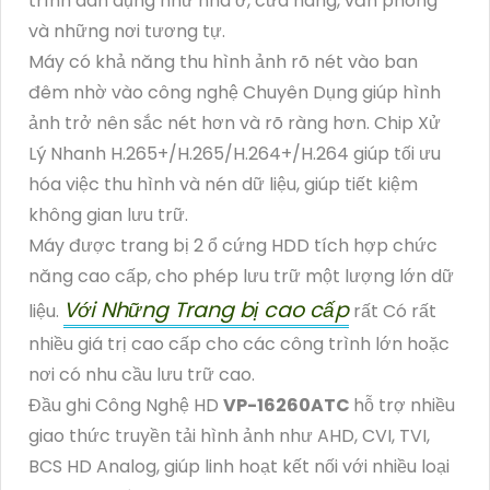
trình dân dụng như nhà ở, cửa hàng, văn phòng
và những nơi tương tự.
Máy có khả năng thu hình ảnh rõ nét vào ban
đêm nhờ vào công nghệ Chuyên Dụng giúp hình
ảnh trở nên sắc nét hơn và rõ ràng hơn. Chip Xử
Lý Nhanh H.265+/H.265/H.264+/H.264 giúp tối ưu
hóa việc thu hình và nén dữ liệu, giúp tiết kiệm
không gian lưu trữ.
Máy được trang bị 2 ổ cứng HDD tích hợp chức
năng cao cấp, cho phép lưu trữ một lượng lớn dữ
Với Những Trang bị cao cấp
liệu.
rất Có rất
nhiều giá trị cao cấp cho các công trình lớn hoặc
nơi có nhu cầu lưu trữ cao.
Đầu ghi Công Nghệ HD
VP-16260ATC
hỗ trợ nhiều
giao thức truyền tải hình ảnh như AHD, CVI, TVI,
BCS HD Analog, giúp linh hoạt kết nối với nhiều loại