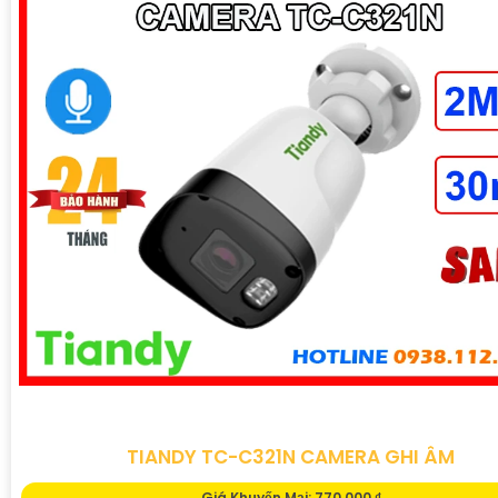
TIANDY TC-C321N CAMERA GHI ÂM
Giá Khuyến Mại: 770,000 ₫