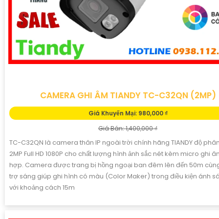
CAMERA GHI ÂM TIANDY TC-C32QN (2MP)
Giá Khuyến Mại: 980,000 ₫
Giá Bán: 1,400,000 ₫
TC-C32QN là camera thân IP ngoài trời chính hãng TIANDY độ phân
2MP Full HD 1080P cho chất lượng hình ảnh sắc nét kèm micro ghi â
hợp. Camera được trang bị hồng ngoại ban đêm lên đến 50m cùn
trợ sáng giúp ghi hình có màu (Color Maker) trong điều kiện ánh s
với khoảng cách 15m