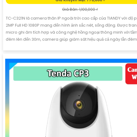
Giá Bán: 1,100,000 ₫
TC-C321N là camera thân IP ngoài trời cao cấp của TIANDY với độ p
2MP Full HD 1080P mang đến hình ảnh sắc nét, sống động. Được tran
micro ghi âm tích hợp và công nghệ hồng ngoại thông minh với tầ
đêm lên đến 30m, camera giúp giám sát hiệu quả cả ngày lẫn đêm