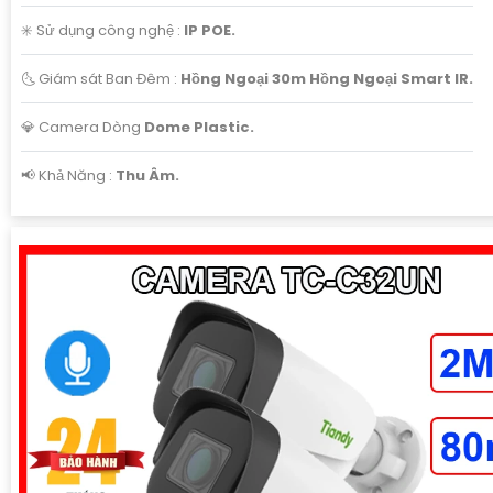
✳️ Sử dụng công nghệ :
IP POE.
🌜 Giám sát Ban Đêm :
Hồng Ngoại 30m Hồng Ngoại Smart IR.
💎 Camera Dòng
Dome Plastic.
️📢 Khả Năng :
Thu Âm.