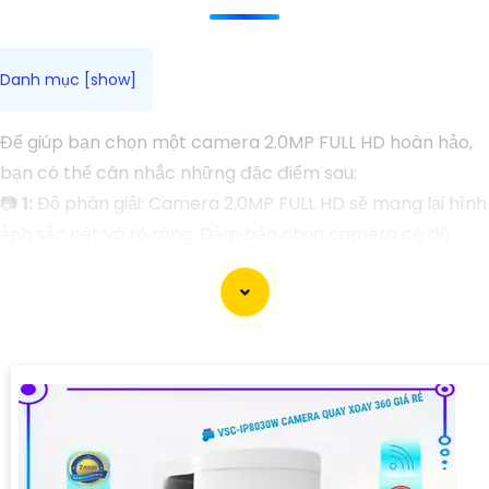
Để giúp bạn chọn một camera 2.0MP FULL HD hoàn hảo,
bạn có thể cân nhắc những đặc điểm sau:
📷
1:
Độ phân giải: Camera 2.0MP FULL HD sẽ mang lại hình
ảnh sắc nét và rõ ràng. Đảm bảo chọn camera có độ
phân giải cao để có hình ảnh chất lượng tốt.
🦉
2:
Góc quan sát: Camera nên có khả năng xoay 360 độ
hoặc có góc quan sát rộng để tránh góc mù và bao phủ
diện tích lớn.
🏆
3:
Chất lượng hình ảnh và kích thước sensor: Chọn
camera với cảm biến hình ảnh chất lượng cao để
tin
tưởng
hình ảnh sắc nét, ít nhiễu và tốt trong điều kiện ánh
sáng yếu.