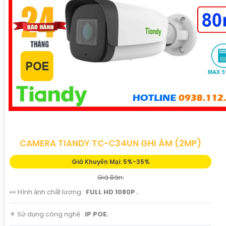
CAMERA TIANDY TC-C34UN GHI ÂM (2MP)
Giá Khuyến Mại: 5%-35%
Giá Bán:
👀 Hình ảnh chất lượng :
FULL HD 1080P .
⚜️ Sử dụng công nghệ :
IP POE.