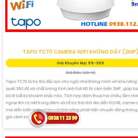
TAPO TC70 CAMERA WIFI KHÔNG DÂY (2MP
Giá Khuyến Mại: 5%-35%
Giá Bán: Liên hệ
Tapo TC70 là trợ thủ đắc lực cho ngôi nhà thông minh với khả năng
quét 360 độ và chất lượng hình ảnh Full HD từ cảm biến 2MP, giúp b
bỏ lỡ bất kỳ khoảnh khắc nào. Tích hợp đàm thoại hai chiều, tầm nh
ngoại 9m rõ nét trong đêm và hỗ trợ thẻ nhớ lên đến 512GB, camera
mọi diễn biến quan trọng và tính năng phát hiện chuyển động thông
gửi cảnh báo