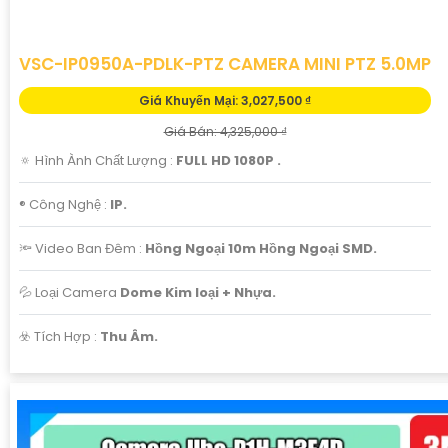
VSC-IP0950A-PDLK-PTZ CAMERA MINI PTZ 5.0MP
Giá Khuyến Mại: 3,027,500 ₫
Giá Bán: 4,325,000 ₫
🔅 Hình Ành Chất Lượng :
FULL HD 1080P .
®️ Công Nghệ :
IP.
🔦 Video Ban Đêm :
Hồng Ngoại 10m Hồng Ngoại SMD.
💦 Loại Camera
Dome Kim loại + Nhựa.
️☣️ Tích Hợp :
Thu Âm.