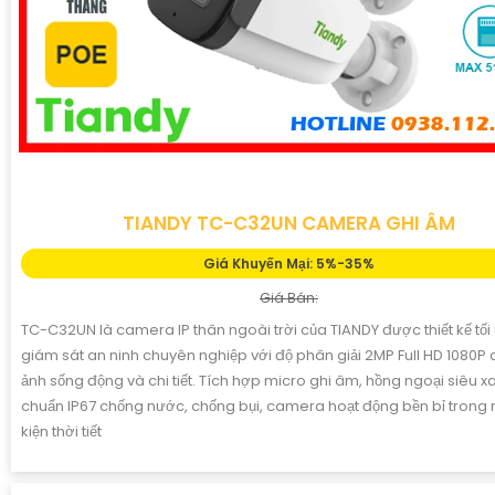
TIANDY TC-C32UN CAMERA GHI ÂM
Giá Khuyến Mại: 5%-35%
Giá Bán:
TC-C32UN là camera IP thân ngoài trời của TIANDY được thiết kế tối
giám sát an ninh chuyên nghiệp với độ phân giải 2MP Full HD 1080P 
ảnh sống động và chi tiết. Tích hợp micro ghi âm, hồng ngoại siêu 
chuẩn IP67 chống nước, chống bụi, camera hoạt động bền bỉ trong 
kiện thời tiết