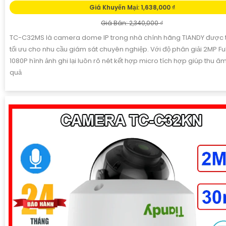
Giá Khuyến Mại: 1,638,000 ₫
Giá Bán: 2,340,000 ₫
TC-C32MS là camera dome IP trong nhà chính hãng TIANDY được th
tối ưu cho nhu cầu giám sát chuyên nghiệp. Với độ phân giải 2MP Fu
1080P hình ảnh ghi lại luôn rõ nét kết hợp micro tích hợp giúp thu âm
quả