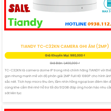
TIANDY TC-C32KN CAMERA GHI ÂM (2MP)
Giá Khuyến Mại: 980,000 ₫
Giá Bán: 1,400,000 ₫
TC-C32KN là camera dome IP trong nhà chính hãng TIANDY với thiế
gọn nhưng mạnh mẽ với độ phân giải 2MP Full HD 1080P cho hình ản
sắc nét. Tích hợp micro thu âm, tầm nhìn hồng ngoại ban đêm lên
cùng khe cắm thẻ nhớ hỗ trợ tối đa 512GB đáp ứng hoàn hảo nhu c
sát liên tục