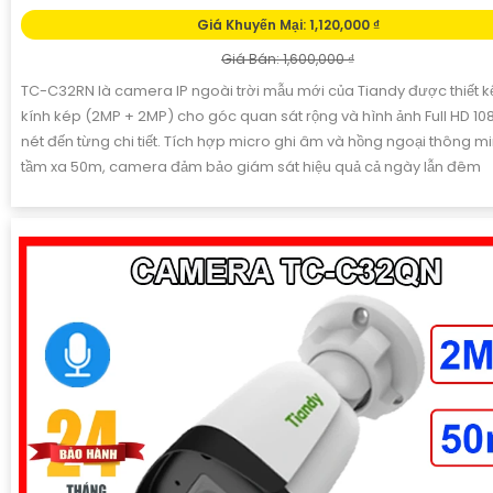
Giá Khuyến Mại: 1,120,000 ₫
Giá Bán: 1,600,000 ₫
TC-C32RN là camera IP ngoài trời mẫu mới của Tiandy được thiết k
kính kép (2MP + 2MP) cho góc quan sát rộng và hình ảnh Full HD 10
nét đến từng chi tiết. Tích hợp micro ghi âm và hồng ngoại thông mi
tầm xa 50m, camera đảm bảo giám sát hiệu quả cả ngày lẫn đêm