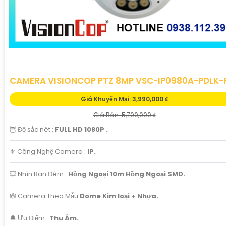
CAMERA VISIONCOP PTZ 8MP VSC-IP0980A-PDLK-
Giá Khuyến Mại: 3,990,000 ₫
Giá Bán: 5,700,000 ₫
🦉 Độ sắc nét :
FULL HD 1080P .
⚜️ Công Nghệ Camera :
IP.
💥 Nhìn Ban Đêm :
Hồng Ngoại 10m Hồng Ngoại SMD.
🕸️ Camera Theo Mẫu
Dome Kim loại + Nhựa.
️🔔 Ưu Điểm :
Thu Âm.