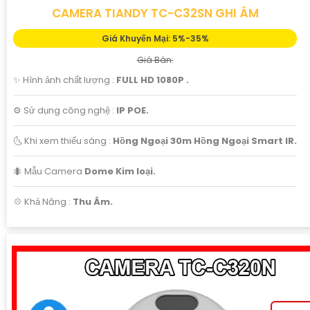
CAMERA TIANDY TC-C32SN GHI ÂM
Giá Khuyến Mại: 5%-35%
Giá Bán:
✨ Hình ảnh chất lượng :
FULL HD 1080P .
⚙ Sử dụng công nghệ :
IP POE.
🌜 Khi xem thiếu sáng :
Hồng Ngoại 30m Hồng Ngoại Smart IR.
🐜 Mẫu Camera
Dome Kim loại.
️💠 Khả Năng :
Thu Âm.