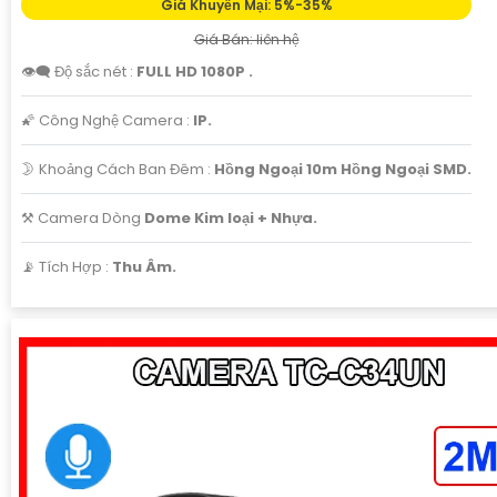
Giá Khuyến Mại: 5%-35%
Giá Bán: liên hệ
👁️‍🗨 Độ sắc nét :
FULL HD 1080P .
🌠 Công Nghệ Camera :
IP.
🌛 Khoảng Cách Ban Đêm :
Hồng Ngoại 10m Hồng Ngoại SMD.
⚒ Camera Dòng
Dome Kim loại + Nhựa.
️📡 Tích Hợp :
Thu Âm.