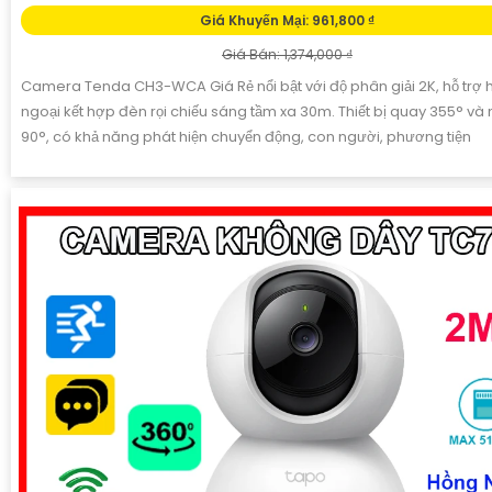
Giá Khuyến Mại: 961,800 ₫
Giá Bán: 1,374,000 ₫
Camera Tenda CH3-WCA Giá Rẻ nổi bật với độ phân giải 2K, hỗ trợ 
ngoại kết hợp đèn rọi chiếu sáng tầm xa 30m. Thiết bị quay 355° và
90°, có khả năng phát hiện chuyển động, con người, phương tiện