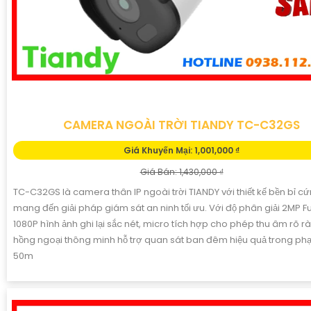
CAMERA NGOÀI TRỜI TIANDY TC-C32GS
Giá Khuyến Mại: 1,001,000 ₫
Giá Bán: 1,430,000 ₫
TC-C32GS là camera thân IP ngoài trời TIANDY với thiết kế bền bỉ c
mang đến giải pháp giám sát an ninh tối ưu. Với độ phân giải 2MP Fu
1080P hình ảnh ghi lại sắc nét, micro tích hợp cho phép thu âm rõ r
hồng ngoại thông minh hỗ trợ quan sát ban đêm hiệu quả trong ph
50m