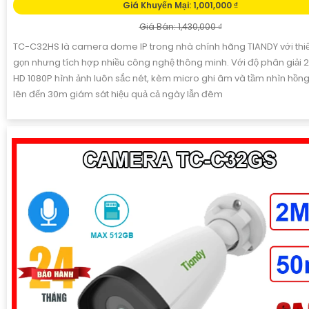
Giá Khuyến Mại: 1,001,000 ₫
Giá Bán: 1,430,000 ₫
TC-C32HS là camera dome IP trong nhà chính hãng TIANDY với thiế
gọn nhưng tích hợp nhiều công nghệ thông minh. Với độ phân giải 2
HD 1080P hình ảnh luôn sắc nét, kèm micro ghi âm và tầm nhìn hồn
lên đến 30m giám sát hiệu quả cả ngày lẫn đêm