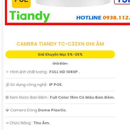
CAMERA TIANDY TC-C32XN GHI ÂM
Giá Khuyến Mại: 5%-35%
Giá Bán:
🔅 Hình ảnh chất lượng :
FULL HD 1080P .
🕉️ Sử dụng công nghệ :
IP POE.
❂ Xem Được Ban Đêm :
Full Color 15m Có Màu Ban Ðêm.
💎 Camera Dòng
Dome Plastic.
️⇝ Chức Năng :
Thu Âm.