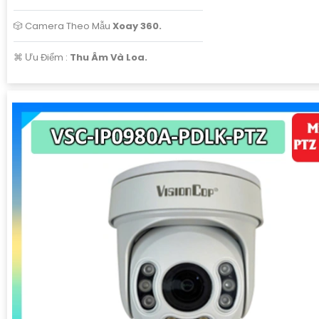
🎲 Camera Theo Mẫu
Xoay 360.
️⌘ Ưu Điểm :
Thu Âm Và Loa.
'