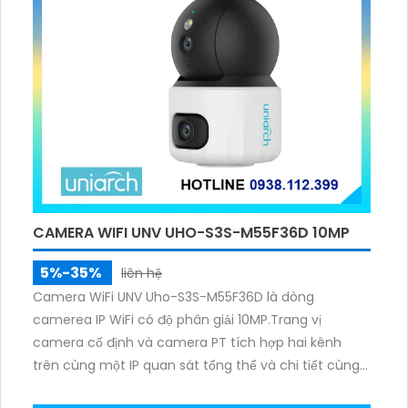
CAMERA WIFI UNV UHO-S3S-M55F36D 10MP
5%-35%
liên hệ
Camera WiFi UNV Uho-S3S-M55F36D là dòng
camerea IP WiFi có độ phân giải 10MP.Trang vị
camera cố định và camera PT tích hợp hai kênh
trên cùng một IP quan sát tổng thể và chi tiết cùng
lúc, hỗ trợ đàm thoại hai chiều cảnh báo âm thanh