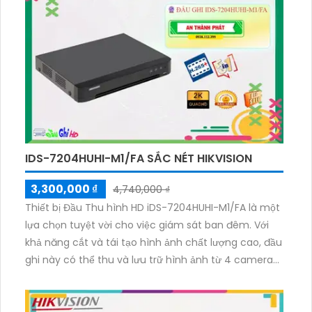
MP và nâng cấp thêm 4 Camera IP. Hơn nữa, thiết bị
hỗ trợ các chuẩn nén H.265+/H.265/H.264+/H.264,
giúp tiết kiệm băng thông và lưu trữ hiệu quả.
IDS-7204HUHI-M1/FA SẮC NÉT HIKVISION
3,300,000 ₫
4,740,000 ₫
Thiết bị Đầu Thu hình HD iDS-7204HUHI-M1/FA là một
lựa chọn tuyệt vời cho việc giám sát ban đêm. Với
khả năng cắt và tái tạo hình ảnh chất lượng cao, đầu
ghi này có thể thu và lưu trữ hình ảnh từ 4 camera
đồng thời. Ngoài ra, nó còn được tích hợp công nghệ
AHD CVI TVI BCS, mang lại sự ổn định và độ tin cậy
cho hệ thống giám sát của gia đình và cửa hàng.