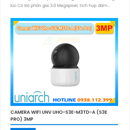
lúc.Có Độ phân giải 3.0 Megapixel, tích hợp đàm
thoại hai chiều. Hồng ngoại ban đêm và đèn ánh
sáng ấm lên đến 10m.
CAMERA WIFI UNV UHO-S3E-M3TD-A (S3E
PRO) 3MP