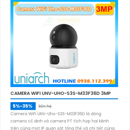
ánh sáng. Kết hợp hồng ngoại và đèn ấm cho hình
ảnh có màu trong nhiều điều kiện khác nhau trong
phạm vi 3m.
CAMERA WIFI UNV-UHO-S3S-M33F36D 3MP
5%-35%
liên hệ
Camera WiFi UNV-Uho-S3S-M33F36D là dòng
camera cố định và camera PT tích hợp hai kênh
trên cùng một IP quan sát tổng thể và chi tiết cùng