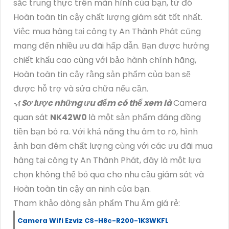
sắc trung thực trên màn hình của bạn, từ đó
Hoàn toàn tin cậy chất lượng giám sát tốt nhất.
Việc mua hàng tại công ty An Thành Phát cũng
mang đến nhiều ưu đãi hấp dẫn. Bạn được hưởng
chiết khấu cao cùng với bảo hành chính hãng,
Hoàn toàn tin cậy rằng sản phẩm của bạn sẽ
được hỗ trợ và sửa chữa nếu cần.
🎢
Sơ lược những ưu đểm có thể xem là
Camera
quan sát
NK42W0
là một sản phẩm đáng đồng
tiền bạn bỏ ra. Với khả năng thu âm to rõ, hình
ảnh ban đêm chất lượng cùng với các ưu đãi mua
hàng tại công ty An Thành Phát, đây là một lựa
chọn không thể bỏ qua cho nhu cầu giám sát và
Hoàn toàn tin cậy an ninh của bạn.
Tham khảo dòng sản phẩm Thu Âm giá rẻ:
Camera Wifi Ezviz CS-H8c-R200-1K3WKFL