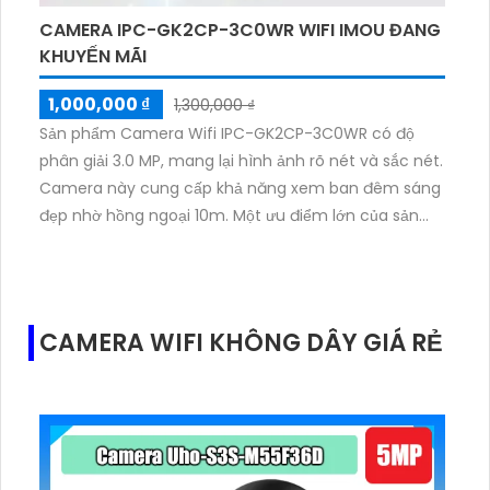
CAMERA IPC-GK2CP-3C0WR WIFI IMOU ĐANG
KHUYẾN MÃI
1,000,000 ₫
1,300,000 ₫
Sản phẩm Camera Wifi IPC-GK2CP-3C0WR có độ
phân giải 3.0 MP, mang lại hình ảnh rõ nét và sắc nét.
Camera này cung cấp khả năng xem ban đêm sáng
đẹp nhờ hồng ngoại 10m. Một ưu điểm lớn của sản
phẩm là công nghệ IP Wifi, giúp tiết kiệm chi phí cho
hệ thống lớn. Đặc biệt, được tích hợp công nghệ
hồng ngoại Smart IR, giúp cho hình ảnh ban đêm trở
nên rõ ràng. Thiết kế camera tinh tế và sang trọng,
CAMERA WIFI KHÔNG DÂY GIÁ RẺ
có khả năng xoay 360 độ nhờ công nghệ AI. Sản
phẩm này được sử dụng phù hợp cho các dự án cao
cấp.