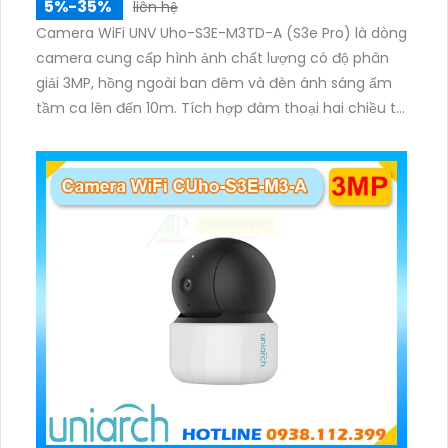
5%-35%
liên hệ
Camera WiFi UNV Uho-S3E-M3TD-A (S3e Pro) là dòng
camera cung cấp hình ảnh chất lượng có độ phân
giải 3MP, hồng ngoài ban đêm và đèn ánh sáng ấm
tầm ca lên đến 10m. Tích hợp đàm thoại hai chiều to
rõ ràng, hỗ trợ thẻ nhớ 512GB, có nút cảm ứng tiện lợi.