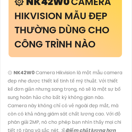
۞
NK42W0
CAMERA
HIKVISION MẪU ĐẸP
THƯỜNG DÙNG CHO
CÔNG TRÌNH NÀO
۞
NK42W0
Camera Hikvision là một mẫu camera
đẹp nhẹ được thiết kế tinh tế mỹ thuật. Với thiết
kế đơn giản nhưng sang trọng, nó sẽ là một sự bổ
sung hoàn hảo cho bất kỳ không gian nào.
Camera này không chỉ có vẻ ngoài đẹp mắt, mà
còn có khả năng giám sát chất lượng cao. Với độ
phân giải 2MP, nó cho phép bạn nhìn thấy mọi chi
tiết rõ ràng và sắc nét. 🕉️
Điểm chất lượng hơn