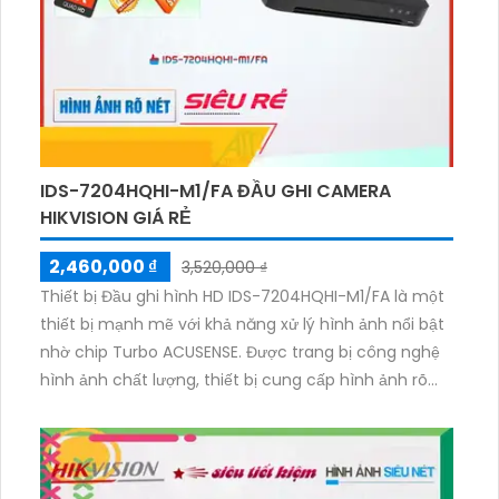
IDS-7204HQHI-M1/FA ĐẦU GHI CAMERA
HIKVISION GIÁ RẺ
2,460,000 ₫
3,520,000 ₫
Thiết bị Đầu ghi hình HD IDS-7204HQHI-M1/FA là một
thiết bị mạnh mẽ với khả năng xử lý hình ảnh nổi bật
nhờ chip Turbo ACUSENSE. Được trang bị công nghệ
hình ảnh chất lượng, thiết bị cung cấp hình ảnh rõ
nét cả ban ngày và ban đêm, đặc biệt là hình ảnh
ban đêm với chất lượng sáng đẹp. Với 1 HDD Trong,
thiết bị cung cấp khả năng lưu trữ dữ liệu mạnh mẽ.
Ngoài ra, thiết bị còn hỗ trợ truyền tải nhanh với 2.0