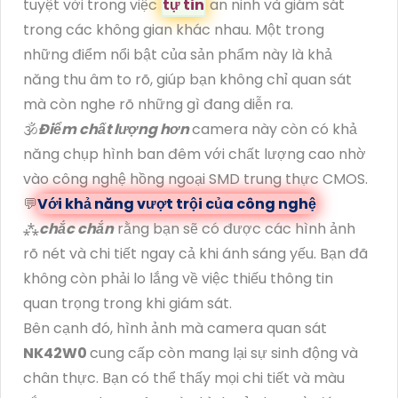
tuyệt vời trong việc
tự tin
an ninh và giám sát
trong các không gian khác nhau. Một trong
những điểm nổi bật của sản phẩm này là khả
năng thu âm to rõ, giúp bạn không chỉ quan sát
mà còn nghe rõ những gì đang diễn ra.
🕉️
Điểm chất lượng hơn
camera này còn có khả
năng chụp hình ban đêm với chất lượng cao nhờ
vào công nghệ hồng ngoại SMD trung thực CMOS.
💬
Với khả năng vượt trội của công nghệ
⁂
chắc chắn
rằng bạn sẽ có được các hình ảnh
rõ nét và chi tiết ngay cả khi ánh sáng yếu. Bạn đã
không còn phải lo lắng về việc thiếu thông tin
quan trọng trong khi giám sát.
Bên cạnh đó, hình ảnh mà camera quan sát
NK42W0
cung cấp còn mang lại sự sinh động và
chân thực. Bạn có thể thấy mọi chi tiết và màu