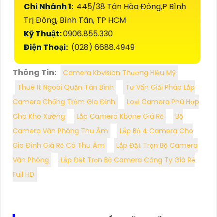
Chi Nhánh 1:
445/38 Tân Hòa Đông,P Bình
Trị Đông, Bình Tân, TP HCM
Kỹ Thuật:
0906.855.330
Điện Thoại:
(028) 6688.4949
Thông Tin:
Camera Kbvision Thương Hiệu Mỹ
Thuê It Ngoài Quận Tân Bình
Tư Vấn Giải Pháp Lắp
Camera Chống Trộm Gia Đình
Loại Camera Phù Hợp
Cho Kho Xưởng
Lắp Camera Kbone Giá Rẻ
Bộ
Camera Văn Phòng Thu Âm
Lắp Bộ 4 Camera Cho
Gia Đình Giá Rẻ Có Thu Âm
Lắp Đặt Trọn Bộ Camera
Văn Phòng
Lắp Đặt Trọn Bộ Camera Công Ty Giá Rẻ
Full HD