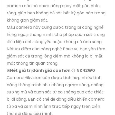
camera còn có chức năng quay một góc nhìn
rộng, giúp bạn không bỏ sót bất kỳ góc nào trong
không gian giám sát.
Mẫu camera này cũng được trang bị công nghệ
hồng ngoại thông minh, cho phép quan sát trong
điều kiện ánh sáng yếu hoặc không có ánh sáng.
Nét ưu điểm của công nghệ Phục vụ bạn yên tâm
giám sát cả trong lòng đêm mà không lo bị mất
mát thông tin quan trọng.
✳️
Nét giá trị đánh giá cao hơn
۞
NK42W0
Camera Hikvision còn được tích hợp nhiều tính
năng thông minh như chống ngược sáng, chống
sương mù và quan sát từ xa thông qua các thiết
bị di động. Bạn có thể dễ dàng điều khiển camera
từ xa và xem hình ảnh trực tiếp ngay trên điện
thoại di động của mình.