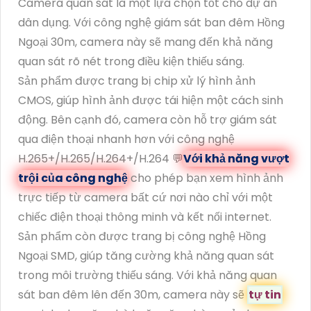
Camera quan sát là một lựa chọn tốt cho dự án
dân dụng. Với công nghệ giám sát ban đêm Hồng
Ngoại 30m, camera này sẽ mang đến khả năng
quan sát rõ nét trong điều kiện thiếu sáng.
Sản phẩm được trang bị chip xử lý hình ảnh
CMOS, giúp hình ảnh được tái hiện một cách sinh
động. Bên cạnh đó, camera còn hỗ trợ giám sát
qua điện thoại nhanh hơn với công nghệ
H.265+/H.265/H.264+/H.264 💬
Với khả năng vượt
trội của công nghệ
cho phép bạn xem hình ảnh
trực tiếp từ camera bất cứ nơi nào chỉ với một
chiếc điện thoại thông minh và kết nối internet.
Sản phẩm còn được trang bị công nghệ Hồng
Ngoại SMD, giúp tăng cường khả năng quan sát
trong môi trường thiếu sáng. Với khả năng quan
sát ban đêm lên đến 30m, camera này sẽ
tự tin