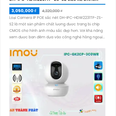
3,050,000 ₫
4,320,000 ₫
Loại Camera IP POE sắc nét DH-IPC-HDW2231TP-ZS-
S2 là một sản phẩm chất lượng được trang bị chip
CMOS cho hình ảnh màu sắc đẹp hơn. Với khả năng
xem được ban đêm dựa vào công nghệ hồng ngoại,
khoảng cách lên đến 40m, camera đảm bảo giám
sát chất lượng trong mọi điều kiện ánh sáng. Với độ
phân giải 2.0MP, camera truyền tải nhanh chóng với
các định dạng H.265+/H.265/H.264+/H.264. Công
nghệ hồng ngoại Smart IR giúp mục tiêu trong khung
hình luôn sắc nét và chính xác cho cả ngày và đêm.