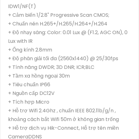
IDW1/NF(T)
+ Cảm biến 1/2.8" Progressive Scan CMOS;
+ Chuẩn nén H.265+/H.265/H.264+/H.264
+ Độ nhạy sáng: Color: 0.01 Lux @ (F1.2, AGC ON), 0
Lux with IR
+ Ống kính 2.8mm
+ Độ phân giải tối đa (2560x1440) @ 25/30fps
+ Tính năng DWDR; 3D DNR; ICR;BLC
+ Tầm xa hồng ngoại 30m
+ Tiêu chuẩn IP66
+ Nguồn cấp DC12V
+ Tích hợp Micro
+ Hỗ trợ Wifi 2.4Ghz , chuẩn IEEE 802.11b/g/n ,
khoảng cách bắt Wifi 50m ở không gian trống
+ Hỗ trợ dịch vụ Hik-Connect, Hỗ trợ tên miền
CameraDDNS