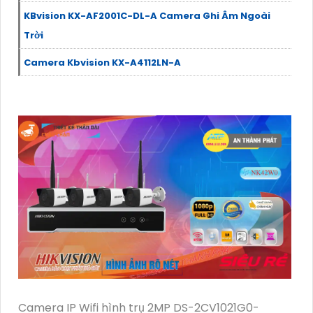
KBvision KX-AF2001C-DL-A Camera Ghi Âm Ngoài
Trời
Camera Kbvision KX-A4112LN-A
Camera IP Wifi hình trụ 2MP DS-2CV1021G0-