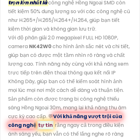
trọn lớn nhất là
công nghệ Hồng Ngoại SMD còn
tiết kiệm 50% dung lượng so với các công nghệ cũ
như H.265+/H.265/H.264+/H.264, giúp bạn tiết
kiệm thời gian và không gian lưu trữ.
Với độ phân giải 2.0 megapixel FULL HD 1080P,
camera
NK42W0
cho hình ảnh sắc nét và chi tiết,
giúp bạn có được một tầm nhìn rõ ràng và chất
lượng cao. Tính năng này cùng với khả năng xem
trực tiếp trên điện thoại thông qua kết nối IP
Không Dây, giúp bạn có thể kiểm soát hình ảnh
mọi lúc mọi nơi một cách dễ dàng và thuận tiện.
Sản phẩm còn được trang bị công nghệ thiếu
sáng Hồng Ngoại 30m, mang lại khả năng thu âm
cực kỳ cao cấp. 💬
Với khả năng vượt trội của
công nghệ
tự tin
rằng ngay cả trong điều kiện
ánh sáng yếu, bạn vẫn có thể lắng nghe rõ ràng