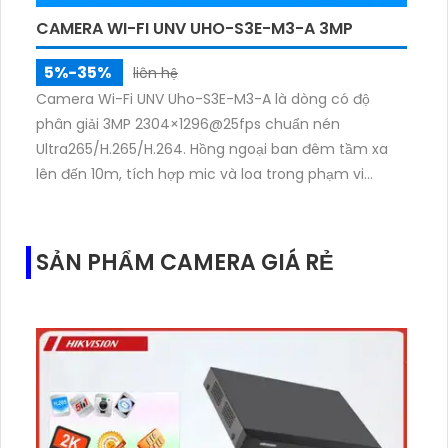
CAMERA WI-FI UNV UHO-S3E-M3-A 3MP
5%-35%
liên hệ
Camera Wi-Fi UNV Uho-S3E-M3-A là dòng có độ
phân giải 3MP 2304×1296@25fps chuẩn nén
Ultra265/H.265/H.264. Hồng ngoại ban đêm tầm xa
lên đến 10m, tích hợp mic và loa trong phạm vi
3m.Hỗ trợ thẻ nhớ MicroSD tối đa 256GB
SẢN PHẨM CAMERA GIÁ RẺ