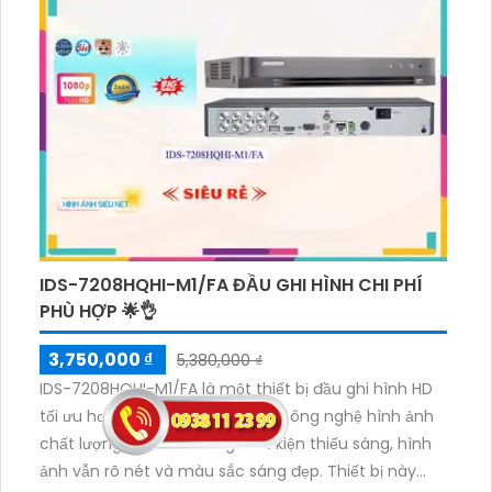
Đặc biệt, công nghệ AI giúp cải thiện hiệu suất giám
sát và phân tích dữ liệu. Bên cạnh đó, việc thêm 2
camera IP cho phép truyền tải nhanh hơn với các
định dạng nén phổ biến như
H.265+/H.265/H.264+/H.264.
IDS-7208HQHI-M1/FA ĐẦU GHI HÌNH CHI PHÍ
PHÙ HỢP 🌟👌
3,750,000 ₫
5,380,000 ₫
IDS-7208HQHI-M1/FA là một thiết bị đầu ghi hình HD
tối ưu hơn Turbo ACUSENSE. Với công nghệ hình ảnh
chất lượng, khi xem trong điều kiện thiếu sáng, hình
ảnh vẫn rõ nét và màu sắc sáng đẹp. Thiết bị này