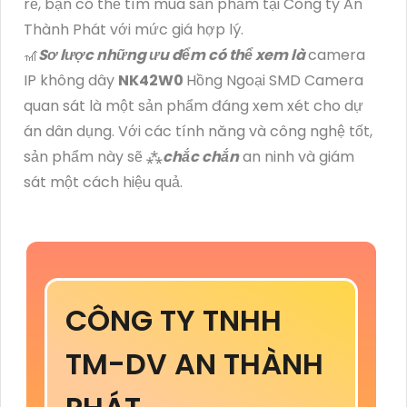
rẻ, bạn có thể tìm mua sản phẩm tại Công ty An
Thành Phát với mức giá hợp lý.
🎢
Sơ lược những ưu đểm có thể xem là
camera
IP không dây
NK42W0
Hồng Ngoại SMD Camera
quan sát là một sản phẩm đáng xem xét cho dự
án dân dụng. Với các tính năng và công nghệ tốt,
sản phẩm này sẽ ⁂
chắc chắn
an ninh và giám
sát một cách hiệu quả.
CÔNG TY TNHH
TM-DV AN THÀNH