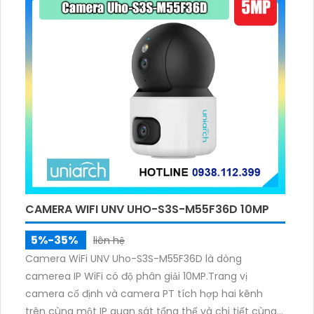
CAMERA WIFI UNV UHO-S3S-M55F36D 10MP
5%-35%
liên hệ
Camera WiFi UNV Uho-S3S-M55F36D là dòng
camerea IP WiFi có độ phân giải 10MP.Trang vị
camera cố định và camera PT tích hợp hai kênh
trên cùng một IP quan sát tổng thể và chi tiết cùng