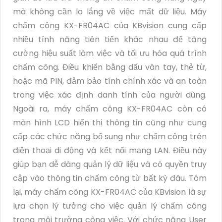
mà không cần lo lắng về việc mất dữ liệu. Máy
chấm công KX-FR04AC của KBvision cung cấp
nhiều tính năng tiên tiến khác nhau để tăng
cường hiệu suất làm việc và tối ưu hóa quá trình
chấm công. Điều khiển bằng dấu vân tay, thẻ từ,
hoặc mã PIN, đảm bảo tính chính xác và an toàn
trong việc xác định danh tính của người dùng.
Ngoài ra, máy chấm công KX-FR04AC còn có
màn hình LCD hiển thị thông tin cũng như cung
cấp các chức năng bổ sung như chấm công trên
điện thoại di động và kết nối mạng LAN. Điều này
giúp bạn dễ dàng quản lý dữ liệu và có quyền truy
cập vào thông tin chấm công từ bất kỳ đâu. Tóm
lại, máy chấm công KX-FR04AC của KBvision là sự
lựa chọn lý tưởng cho việc quản lý chấm công
trong môi trường công việc. Với chức năng User