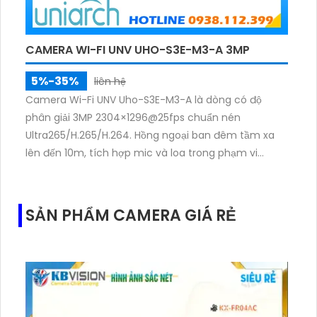
CAMERA WI-FI UNV UHO-S3E-M3-A 3MP
5%-35%
liên hệ
Camera Wi-Fi UNV Uho-S3E-M3-A là dòng có độ
phân giải 3MP 2304×1296@25fps chuẩn nén
Ultra265/H.265/H.264. Hồng ngoại ban đêm tầm xa
lên đến 10m, tích hợp mic và loa trong phạm vi
3m.Hỗ trợ thẻ nhớ MicroSD tối đa 256GB
SẢN PHẨM CAMERA GIÁ RẺ