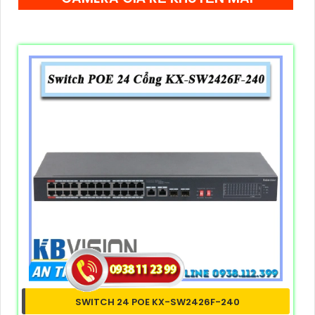
chức năng của KBvision. Sản phẩm này sẽ đáp ứng
và nâng cao hiệu suất làm việc, bảo mật và hiện đại
hóa quá trình quản lý nhân viên.
SWITCH 24 POE KX-SW2426F-240