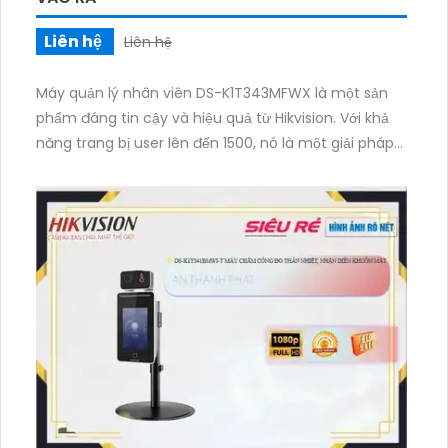
Liên hệ
Liên hệ
Máy quản lý nhân viên DS-K1T343MFWX là một sản
phẩm đáng tin cậy và hiệu quả từ Hikvision. Với khả
năng trang bị user lên đến 1500, nó là một giải pháp
tốt cho việc quản lý nhân viên trong các tổ chức và
doanh nghiệp. Máy này được tích hợp công nghệ
tiên tiến, cho phép ghi lại thông tin chính xác và
đáng tin cậy về việc đi vào và ra khỏi văn phòng
hoặc khu vực an ninh. Ngoài ra, DS-K1T343MFWX còn
có tính năng nhận dạng khuôn mặt, cho phép nhân
viên dễ dàng và nhanh chóng truy cập vào hệ thống
bằng cách sử dụng khuôn mặt của mình. Với thiết kế
tinh tế và khả năng kết nối mạng, máy này đảm bảo
sự tiện lợi và an toàn trong việc quản lý nhân viên.