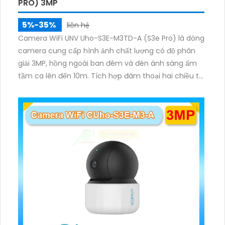
PRO) 3MP
5%-35%
liên hệ
Camera WiFi UNV Uho-S3E-M3TD-A (S3e Pro) là dòng
camera cung cấp hình ảnh chất lượng có độ phân
giải 3MP, hồng ngoài ban đêm và đèn ánh sáng ấm
tầm ca lên đến 10m. Tích hợp đàm thoại hai chiều to
rõ ràng, hỗ trợ thẻ nhớ 512GB, có nút cảm ứng tiện lợi.