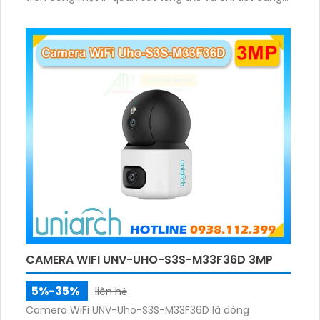
lúc, hỗ trợ đàm thoại hai chiều cảnh báo âm thanh
ánh sáng. Kết hợp hồng ngoại và đèn ấm cho hình
ảnh có màu trong nhiều điều kiện khác nhau trong
phạm vi 3m.
CAMERA WIFI UNV-UHO-S3S-M33F36D 3MP
5%-35%
liên hệ
Camera WiFi UNV-Uho-S3S-M33F36D là dòng