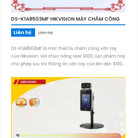
DS-K1A8503MF HIKVISION MÁY CHẤM CÔNG
Liên hệ
Liên hệ
DS-K1A8503MF là một thiết bị chấm công vân tay
của Hikvision. Với chức năng User 1000, sản phẩm này
cho phép lưu trữ thông tin vân tay của lên đến 1000
người dùng. Thiết bị được tích hợp công nghệ nhận
dạng vân tay chính xác và nhanh chóng, giúp tái tạo
dấu vân tay trong thời gian nhanh nhất. DS-
K1A8503MF cung cấp khả năng chống giả mạo bằng
cách phát hiện các hình ảnh vân tay giả tạo. Với
màn hình hiển thị màu, việc sử dụng và cấu hình
thiết bị trở nên dễ dàng và thuận tiện. Sản phẩm
đáng tin cậy, phù hợp cho việc quản lý chấm công
và kiểm soát truy cập.