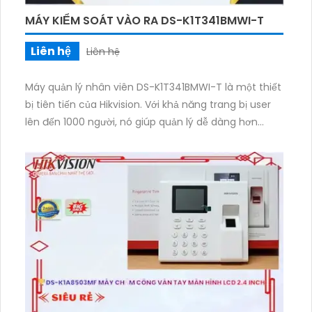
MÁY KIỂM SOÁT VÀO RA DS-K1T341BMWI-T
Liên hệ
Liên hệ
Máy quản lý nhân viên DS-K1T341BMWI-T là một thiết
bị tiên tiến của Hikvision. Với khả năng trang bị user
lên đến 1000 người, nó giúp quản lý dễ dàng hơn
trong việc kiểm soát và theo dõi nhân viên. Thiết kế
đẹp và nhỏ gọn, máy sử dụng công nghệ nhận diện
khuôn mặt để xác thực danh tính. Nó cung cấp khả
năng chống giả mạo với hơn 99% độ chính xác. Với
tính năng tiên tiến này, máy quản lý nhân viên DS-
K1T341BMWI-T là sự lựa chọn lý tưởng cho các doanh
nghiệp muốn tăng cường bảo mật và hiệu suất làm
việc.