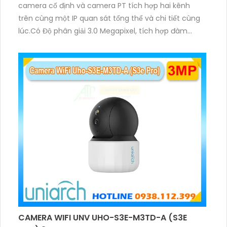
camera cố định và camera PT tích hợp hai kênh
trên cùng một IP quan sát tổng thể và chi tiết cùng
lúc.Có Độ phân giải 3.0 Megapixel, tích hợp đàm
thoại hai chiều. Hồng ngoại ban đêm và đèn ánh
sáng ấm lên đến 10m.
CAMERA WIFI UNV UHO-S3E-M3TD-A (S3E