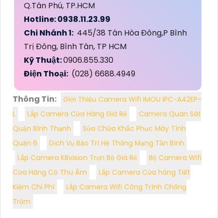
Q.Tân Phú, TP.HCM
Hotline: 0938.11.23.99
Chi Nhánh 1:
445/38 Tân Hòa Đông,P Bình
Trị Đông, Bình Tân, TP HCM
Kỹ Thuật:
0906.855.330
Điện Thoại:
(028) 6688.4949
Thông Tin:
Giới Thiệu Camera Wifi IMOU IPC-A42EP-
L
Lắp Camera Cửa Hàng Giá Rẻ
Camera Quan Sát
Quận Bình Thạnh
Sửa Chữa Khắc Phục Máy Tính
Quận 6
Dịch Vụ Bảo Trì Hệ Thống Mạng Tần Bình
Lắp Camera KBvision Trọn Bộ Giá Rẻ
Bộ Camera Wifi
Cửa Hàng Có Thu Âm
Lắp Camera Cửa hàng Tiết
Kiệm Chi Phí
Lắp Camera Wifi Công Trình Chống
Trộm