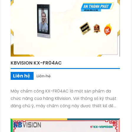
KBVISION KX-FR04AC
Liên hệ
Liên hệ
Máy chấm công KX-FR04AC là một sản phẩm đa
chức năng của hãng KBvision. Với thông số kỹ thuật
đáng chú ý, máy chấm công này được thiết kế để
đáp ứng nhu cầu quản lý chấm công hiệu quả của
các doanh nghiệp, văn phòng, cửa hàng, và nhiều
nơi khác. Thiết kế nhỏ gọn và sang trọng, máy chấm