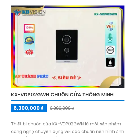
hỗ trợ chuẩn nén tiên tiến để tối ưu hóa dung lượng
và chất lượng hình ảnh. Rất phù hợp cho hệ thống
chuông cửa thông minh KX-VDP02HWN, mang lại trải
nghiệm tuyệt vời cho người dùng.
KX-VDP02GWN CHUÔN CỬA THÔNG MINH
6,300,000 ₫
6,300,000 ₫
Thiết bị chuôn cửa KX-VDP02GWN là một sản phẩm
công nghệ chuyên dụng với các chuẩn nén hình ảnh