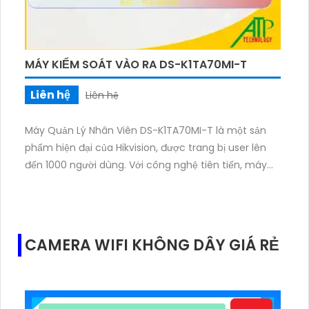
MÁY KIỂM SOÁT VÀO RA DS-K1TA70MI-T
Liên hệ
Liên hệ
Máy Quản Lý Nhân Viên DS-K1TA70MI-T là một sản
phẩm hiện đại của Hikvision, được trang bị user lên
đến 1000 người dùng. Với công nghệ tiên tiến, máy
này giúp quản lý nhân viên một cách hiệu quả và
tiện lợi. DS-K1TA70MI-T cung cấp tính năng chính
xác, đáng tin cậy và an toàn trong việc xác thực
nhận dạng vân tay và khuôn mặt. Với thiết kế nhỏ
CAMERA WIFI KHÔNG DÂY GIÁ RẺ
gọn và sang trọng, sản phẩm này sẽ là một giải pháp
tuyệt vời cho việc quản lý nhân viên trong môi
trường công ty, văn phòng hoặc các dự án lớn.