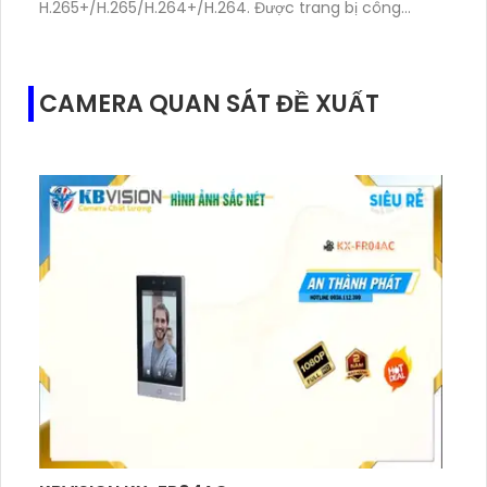
H.265+/H.265/H.264+/H.264. Được trang bị công
nghệ kết nối thông qua web và cổng RJ45, thiết bị
này giúp bạn dễ dàng kiểm soát và giám sát các
hoạt động xảy ra tại cửa ra vào. Với khả năng nén
CAMERA QUAN SÁT ĐỀ XUẤT
hình ảnh thông minh, thiết bị KX-VDP02GWN giúp tiết
kiệm băng thông mạng và lưu trữ dữ liệu, đồng thời
đảm bảo chất lượng hình ảnh sắc nét và rõ ràng.