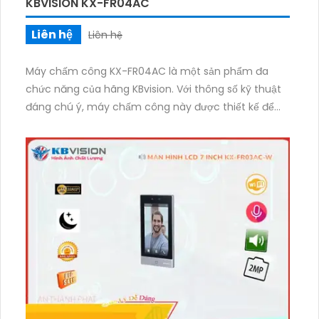
KBVISION KX-FR04AC
Liên hệ
Liên hệ
Máy chấm công KX-FR04AC là một sản phẩm đa
chức năng của hãng KBvision. Với thông số kỹ thuật
đáng chú ý, máy chấm công này được thiết kế để
đáp ứng nhu cầu quản lý chấm công hiệu quả của
các doanh nghiệp, văn phòng, cửa hàng, và nhiều
nơi khác. Thiết kế nhỏ gọn và sang trọng, máy chấm
công KX-FR04AC có khả năng hỗ trợ tới 1500 người
dùng. Điều này có nghĩa là bạn có thể quản lý và ghi
nhận thông tin chấm công cho tối đa 1500 người
trong hệ thống. Điều này rất hữu ích cho các doanh
nghiệp có quy mô vừa và lớn, giúp tiết kiệm thời gian
và công sức. Máy chấm công này đi kèm với chức
năng User 1500 KBvision, cho phép bạn tạo tới 1500
tài khoản người dùng khác nhau trên hệ thống. Mỗi