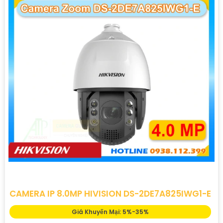
CAMERA IP 8.0MP HIVISION DS-2DE7A825IWG1-E
Giá Khuyến Mại: 5%-35%