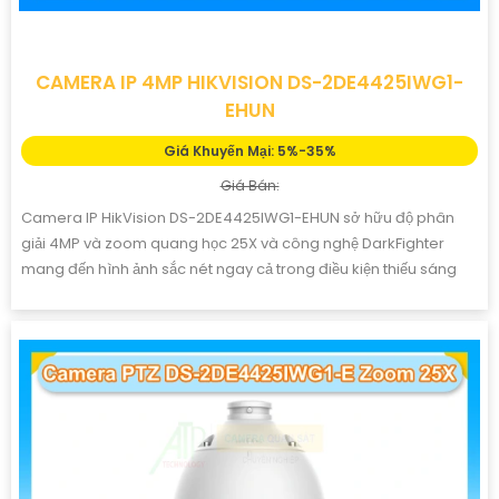
CAMERA IP 4MP HIKVISION DS-2DE4425IWG1-
EHUN
Giá Khuyến Mại: 5%-35%
Giá Bán:
Camera IP HikVision DS-2DE4425IWG1-EHUN sở hữu độ phân
giải 4MP và zoom quang học 25X và công nghệ DarkFighter
mang đến hình ảnh sắc nét ngay cả trong điều kiện thiếu sáng