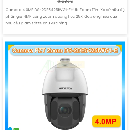
Giá Bán:
Camera 4.0MP DS-2DE5425IWG1-EHUN Zoom Tầm Xa sở hữu độ
phân giải 4MP cùng zoom quang học 25X, đáp ứng hiệu quả
nhu cầu giám sát tại khu vực rộng