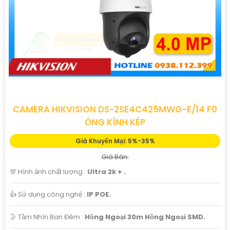
CAMERA HIKVISION DS-2SE4C425MWG-E/14 F0
ỐNG KÍNH KÉP
Giá Khuyến Mại: 5%-35%
Giá Bán:
💯 Hình ảnh chất lượng :
Ultra 2k + .
👍 Sử dụng công nghệ :
IP POE.
🌛 Tầm Nhìn Ban Đêm :
Hồng Ngoại 30m Hồng Ngoại SMD.