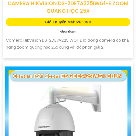
CAMERA HIKVISION DS-2DE7A225IWG1-E ZOOM
QUANG HỌC 25X
Giá Khuyến Mại: 5%-35%
Giá Bán:
Camera HikVision DS-2DE7A225IWG1-E là dòng camera có khả
năng zoom quang học 25x cùng với độ phân giải 2