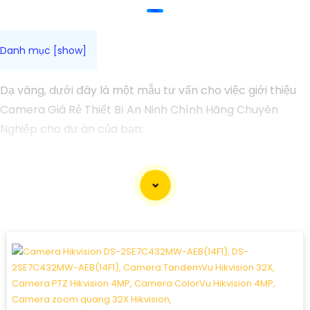
Dạ vâng, dưới đây là một mẫu tư vấn cho việc giới thiệu
Camera Giá Rẻ Thiết Bị An Ninh Chính Hãng Chuyên
Nghiệp cho dự án của bạn:
Camera Giá Rẻ Thiết Bị An Ninh Chính Hãng Chuyên
Nghiệp cho Dự Án
Chào quý khách hàng,
Chúng tôi xin giới thiệu đến quý khách hàng dòng sản
phẩm Camera Giá Rẻ Thiết Bị An Ninh Chính Hãng
Chuyên Nghiệp, đáp ứng nhu cầu an ninh và giám sát cho
dự án của quý khách một cách hiệu quả, tin cậy và tiết
kiệm.