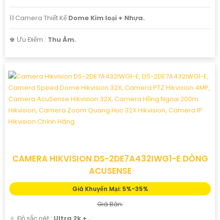
⛓ Camera Thiết Kế
Dome Kim loại + Nhựa.
️♚ Ưu Điểm :
Thu Âm.
CAMERA HIKVISION DS-2DE7A432IWG1-E DÒNG
ACUSENSE
Giá Khuyến Mại: 5%-35%
Giá Bán:
🔅 Độ sắc nét :
Ultra 2k + .