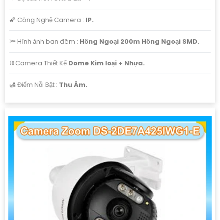
🌠 Công Nghệ Camera :
IP.
🔦 Hình ảnh ban đêm :
Hồng Ngoại 200m Hồng Ngoại SMD.
⛓ Camera Thiết Kế
Dome Kim loại + Nhựa.
️🛃 Điểm Nỗi Bật :
Thu Âm.