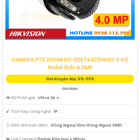
CAMERA PTZ ZOOM DS-2DE7A425IWG1-E ĐỘ
PHÂN GIẢI 4.0MP
Giá Khuyến Mại: 5%-35%
Giá Bán:
👁 Độ Phân giải :
Ultra 2k + .
🌠 Tích hợp công nghệ :
IP.
🌛 Hình ảnh ban đêm :
Hồng Ngoại 10m Hồng Ngoại SMD.
👑 Loại Camera
Dome Kim loại + Nhựa.