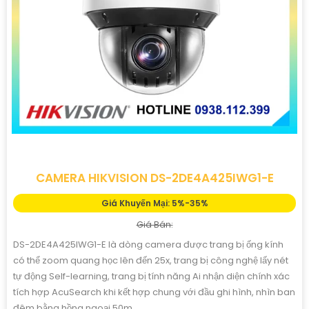
CAMERA HIKVISION DS-2DE4A425IWG1-E
Giá Khuyến Mại: 5%-35%
Giá Bán:
DS-2DE4A425IWG1-E là dòng camera được trang bị ống kính
có thể zoom quang học lên đến 25x, trang bị công nghệ lấy nét
tự động Self-learning, trang bị tính năng Ai nhận diện chính xác
tích hợp AcuSearch khi kết hợp chung với đầu ghi hình, nhìn ban
đêm bằng hồng ngoại 50m