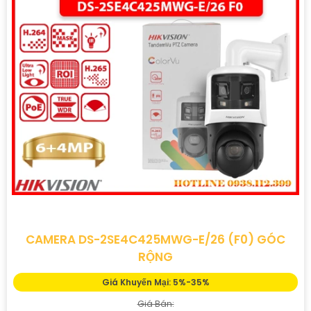
lòng liên hệ với chúng tôi qua số điện thoại hoặc email
dưới đây.
Trân trọng,
[Đơn vị cung cấp]
Hy vọng mẫu tư vấn trên sẽ giúp bạn có thêm ý tưởng để
giới thiệu Camera Giá Rẻ Thiết Bị An Ninh Chính Hãng
Chuyên Nghiệp cho dự án của mình. Nếu cần thêm bất kỳ
thông tin hay sự điều chỉnh nào, hãy Cung cấp cho công
trình biết để Từng công trình có thể hỗ trợ bạn tốt hơn.
CAMERA DS-2SE4C425MWG-E/26 (F0) GÓC
RỘNG
Giá Khuyến Mại: 5%-35%
Giá Bán: