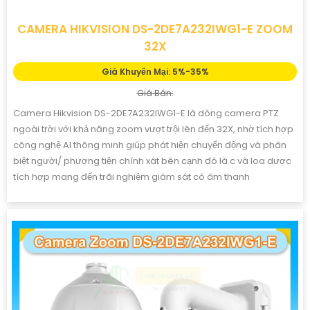
CAMERA HIKVISION DS-2DE7A232IWG1-E ZOOM
32X
Giá Khuyến Mại: 5%-35%
Giá Bán:
Camera Hikvision DS-2DE7A232IWG1-E là dòng camera PTZ
ngoài trời với khả năng zoom vượt trội lên đến 32X, nhờ tích hợp
công nghệ AI thông minh giúp phát hiện chuyển động và phân
biệt người/ phương tiện chính xát bên cạnh đó là c và loa dược
tích hợp mang đến trãi nghiệm giám sát có âm thanh