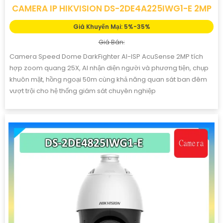
CAMERA IP HIKVISION DS-2DE4A225IWG1-E 2MP
Giá Khuyến Mại: 5%-35%
Giá Bán:
Camera Speed Dome DarkFighter AI-ISP AcuSense 2MP tích
hợp zoom quang 25X, AI nhận diện người và phương tiện, chụp
khuôn mặt, hồng ngoại 50m cùng khả năng quan sát ban đêm
vượt trội cho hệ thống giám sát chuyên nghiệp