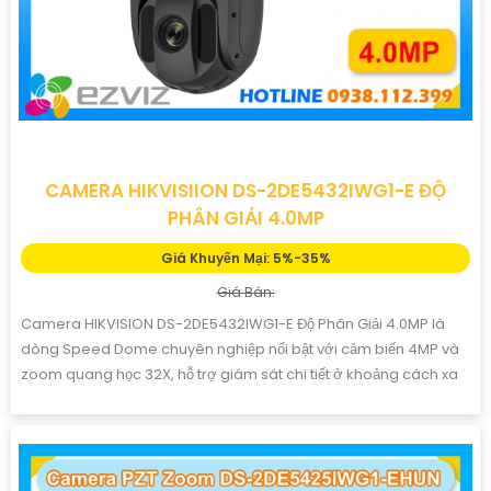
CAMERA HIKVISIION DS-2DE5432IWG1-E ĐỘ
PHÂN GIẢI 4.0MP
Giá Khuyến Mại: 5%-35%
Giá Bán:
Camera HIKVISION DS-2DE5432IWG1-E Độ Phân Giải 4.0MP là
dòng Speed Dome chuyên nghiệp nổi bật với cảm biến 4MP và
zoom quang học 32X, hỗ trợ giám sát chi tiết ở khoảng cách xa