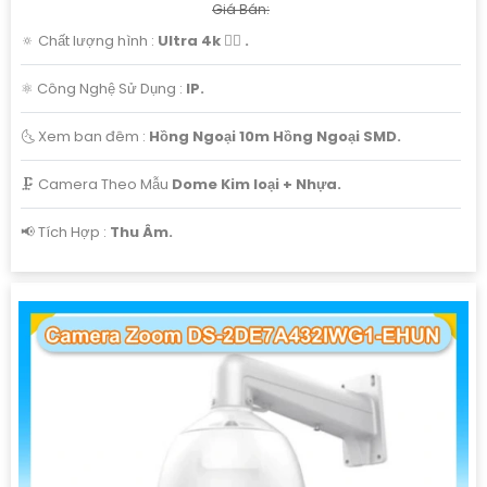
Giá Bán:
🔅 Chất lượng hình :
Ultra 4k 👍🏾 .
⚛️ Công Nghệ Sử Dụng :
IP.
🌜 Xem ban đêm :
Hồng Ngoại 10m Hồng Ngoại SMD.
🗜️ Camera Theo Mẫu
Dome Kim loại + Nhựa.
️📢 Tích Hợp :
Thu Âm.