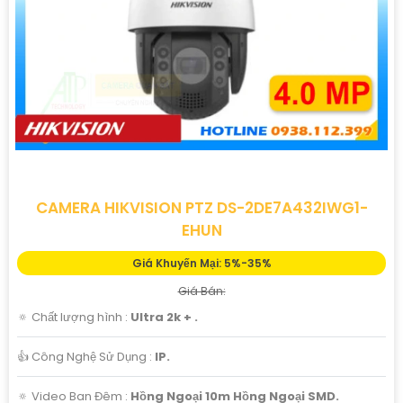
CAMERA HIKVISION PTZ DS-2DE7A432IWG1-
EHUN
Giá Khuyến Mại: 5%-35%
Giá Bán:
🔅 Chất lượng hình :
Ultra 2k + .
👍 Công Nghệ Sử Dụng :
IP.
🔅 Video Ban Đêm :
Hồng Ngoại 10m Hồng Ngoại SMD.