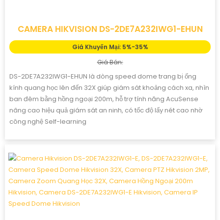
CAMERA HIKVISION DS-2DE7A232IWG1-EHUN
Giá Khuyến Mại: 5%-35%
Giá Bán:
DS-2DE7A232IWG1-EHUN là dòng speed dome trang bị ống
kính quang học lên đến 32X giúp giám sát khoảng cách xa, nhìn
ban đêm bằng hồng ngoại 200m, hỗ trợ tính năng AcuSense
nâng cao hiệu quả giám sát an ninh, có tốc độ lấy nét cao nhờ
công nghệ Self-learning