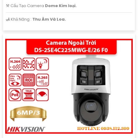
⚒ Cấu Tạo Camera
Dome Kim loại.
️🛃 Khả Năng :
Thu Âm Và Loa.