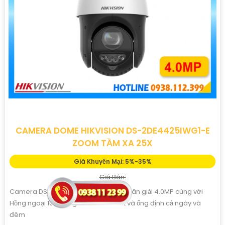
CAMERA DOME HIKVISION DS-2DE4425IWG1-E
ZOOM TẦM XA 25X
Giá Khuyến Mại: 5%-35%
Giá Bán:
Camera DS-2DE4425IWG1-E có độ phân giải 4.0MP cùng với
Hồng ngoại 100m IR giám sát sắc nét và ổng định cả ngày và
đêm