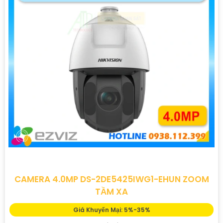
CAMERA 4.0MP DS-2DE5425IWG1-EHUN ZOOM
TẦM XA
Giá Khuyến Mại: 5%-35%