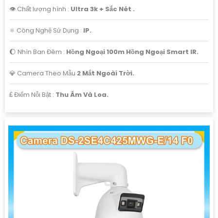
👁 Chất lượng hình :
Ultra 3k + Sắc Nét .
⚛️ Công Nghệ Sử Dụng :
IP.
🌔 Nhìn Ban Đêm :
Hồng Ngoại 100m Hồng Ngoại Smart IR.
💎 Camera Theo Mẫu
2 Mắt Ngoài Trời.
️₤ Điểm Nỗi Bật :
Thu Âm Và Loa.
'