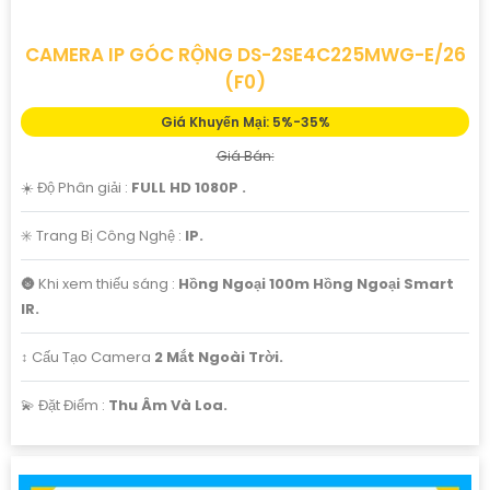
CAMERA IP GÓC RỘNG DS-2SE4C225MWG-E/26
(F0)
Giá Khuyến Mại: 5%-35%
Giá Bán:
☀️ Độ Phân giải :
FULL HD 1080P .
✳️ Trang Bị Công Nghệ :
IP.
🌚 Khi xem thiếu sáng :
Hồng Ngoại 100m Hồng Ngoại Smart
IR.
↕️ Cấu Tạo Camera
2 Mắt Ngoài Trời.
️💫 Đặt Điểm :
Thu Âm Và Loa.