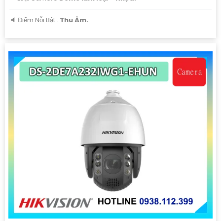
️🔈 Điểm Nỗi Bật :
Thu Âm.