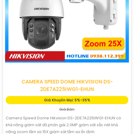
CAMERA SPEED DOME HIKVISION DS-
2DE7A225IWG1-EHUN
Giá Khuyến Mại: 5%-35%
Giá Bán:
Camera Speed Dome Hikvision DS-2DE7A225IWG1-EHUN có
khả năng giám sát độ phân giải 2.0MP giám sát sắc nét khả
năng zoom tầm xa 15X giám sát tầm xa ổn định