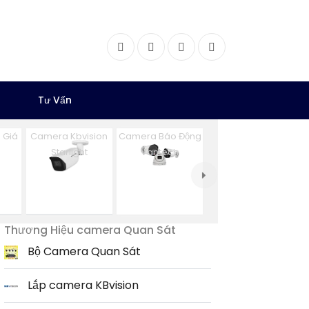
Facebook
Twitter
Instagram
Dribbble
Tư Vấn
 Giá
Camera Kbvision
Camera Báo Động
Starlight
Vantech
Thương Hiệu camera Quan Sát
Bộ Camera Quan Sát
Lắp camera KBvision