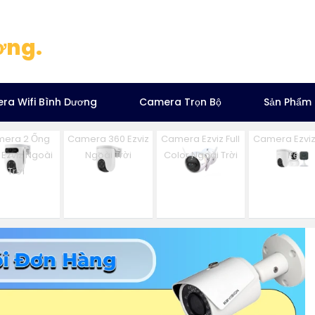
ơng.
ra Wifi Bình Dương
Camera Trọn Bộ
Sản Phẩm
era 2 Ống
Camera 360 Ezviz
Camera Ezviz Full
Camera Ezviz
 Ezviz Ngoài
Ngoài Trời
Color Ngoài Trời
Rẻ
Trời