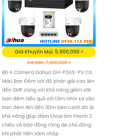
Giá Khuyến Mại: 5,900,000 ₫
Giá Bán: 7,000,000 ₫
Bộ 4 Camera Dahua DH-P3AS-PV Có
Màu Ban Đêm với độ phân giải cao lên
đến 3MP cùng với khả năng giám sát
ban đêm hiệu quả với tầm nhìn xa vào
ban đêm lên đến 30m bên cạnh đó là
khả năng giúp đàm thoại âm thanh 2
chiều và báo động răng de chủ động
khi phát hiện xâm nhập