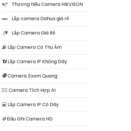
Thương hiệu Camera HIKVISON
Lắp camera Dahua giá rẻ
Lắp Camera Giá Rẻ
️🎤️
Lắp Camera Có Thu Âm
📶
Lắp Camera IP Không Dây
🕵️
Camera Zoom Quang
🧛‍♀️
Camera Tích Hợp AI
💻
Lắp Camera IP Có Dây
⚙️
Đầu Ghi Camera HD