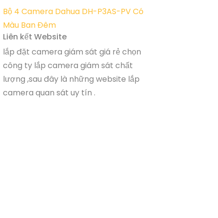
Bộ 4 Camera Dahua DH-P3AS-PV Có
Màu Ban Đêm
Liên kết Website
lắp đặt camera giám sát giá rẻ chọn
công ty lắp camera giám sát chất
lượng ,sau đây là những website lắp
camera quan sát uy tín .