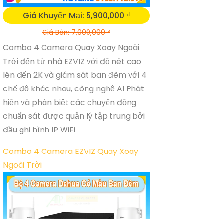
Giá Khuyến Mại: 5,900,000 ₫
Giá Bán: 7,000,000 ₫
Combo 4 Camera Quay Xoay Ngoài
Trời đến từ nhà EZVIZ với độ nét cao
lên đến 2K và giám sát ban đêm với 4
chế độ khác nhau, công nghệ AI Phát
hiện và phân biệt các chuyển động
chuẩn sát được quản lý tập trung bởi
đầu ghi hình IP WiFi
Combo 4 Camera EZVIZ Quay Xoay
Ngoài Trời