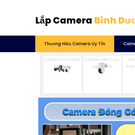
Lắp Camera
Bình Dư
Thương Hiệu Camera Uy Tín
Came
Camera Full Color
Camera Wifi Ezviz
Cam
360 Ezviz
Ngoài Trời
Kính