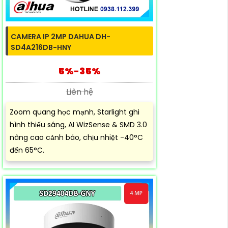
CAMERA IP 2MP DAHUA DH-
SD4A216DB-HNY
5%-35%
Liên hệ
Zoom quang học mạnh, Starlight ghi
hình thiếu sáng, AI WizSense & SMD 3.0
nâng cao cảnh báo, chịu nhiệt -40°C
đến 65°C.