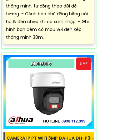
thông minh, tự động theo dõi đối
tượng. - Cảnh báo chủ động bằng còi
hú & đèn chớp khi có xâm nhập. - Ghi
hình ban đêm có màu với đèn kép
thông minh 30m.
CAMERA IP PT WIFI 3MP DAHUA DH-P3I-