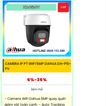
CAMERA IP PT WIFI 5MP DAHUA DH-P5I-
PV
5%-35%
liên hệ
- Camera WiFi Dahua 5MP quay quét
giám sát toàn cảnh. - Auto Tracking