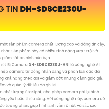
G TIN
DH-SD6CE230U-
 một sản phẩm camera chất lượng cao và đáng tin cậy,
Phát. Sản phẩm này có nhiều tính năng vượt trội và
u giám sát an ninh của bạn.
Thiết Bị Camera
DH-SD6CE230U-HNI
là công nghệ AI
hép camera tự động nhận dạng và phân loại các đối
g khả năng theo dõi và giảm bớt những cảnh giác giả,
 và quản lý dữ liệu đã ghi lại.
 chất lượng Starlight, cho phép camera ghi lại hình
sáng yếu hoặc thiếu sáng. Với công nghệ này, camera có
độ tương phản, giúp hình ảnh vẫn rõ nét và sắc sảo