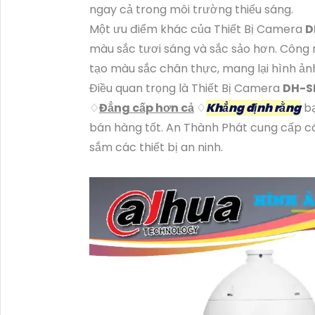
ngay cả trong môi trường thiếu sáng.
Một ưu điểm khác của Thiết Bị Camera
D
màu sắc tươi sáng và sắc sảo hơn. Công 
tạo màu sắc chân thực, mang lại hình ản
Điều quan trọng là Thiết Bị Camera
DH-S
♢
Đẳng cấp hơn cả
♢
Khẳng định rằng
bạ
bán hàng tốt. An Thành Phát cung cấp cá
sắm các thiết bị an ninh.