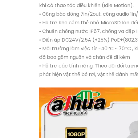
khi có thao tác điều khiển (Idle Motion).
• Cổng báo động 7in/2out, cổng audio 1in
• Hỗ trợ khe cắm thẻ nhớ MicroSD lên đ
• Chuẩn chống nước IP67, chống va đập I
• Điện áp DC24V/2.5A (±25%) PoE+(802.3a
• Môi trường làm việc từ -40ºC ~ 70ºC ,
đã bao gồm nguồn và chân đế đi kèm
• Hỗ trợ các tính năng: Theo dõi đối tượ
phát hiện vật thể bỏ rơi, vật thể đánh m