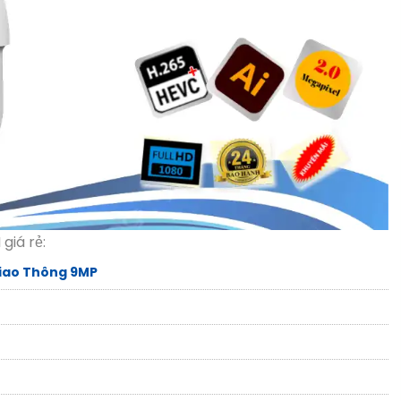
giá rẻ:
iao Thông 9MP