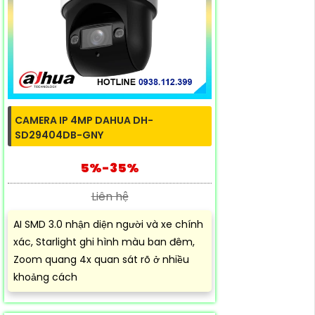
CAMERA IP 4MP DAHUA DH-
SD29404DB-GNY
5%-35%
Liên hệ
AI SMD 3.0 nhận diện người và xe chính
xác, Starlight ghi hình màu ban đêm,
Zoom quang 4x quan sát rõ ở nhiều
khoảng cách