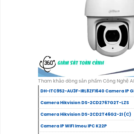
Tham khảo dòng sản phẩm Công Nghệ AI 
DH-ITC952-AU3F-IRL8ZF1640 Camera IP G
Camera Hikvision DS-2CD2767G2T-LZS
Camera Hikvision DS-2CD2T46G2-2I (C)
Camera IP WIFI Imou IPC K22P