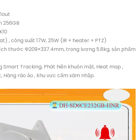
/1out
ến 256GB
K10
t) , công suất 17W, 25W (IR + heater + PTZ)
 kích thước Φ209×337.4mm, trọng lượng 5.8kg, sản phẩm
ng Smart Tracking, Phát hiện khuôn mặt, Heat map ,
ất, Hàng rào ảo , khu vực cấm xâm nhập.