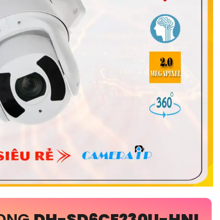
RỌNG
DH-SD6CE230U-HNI