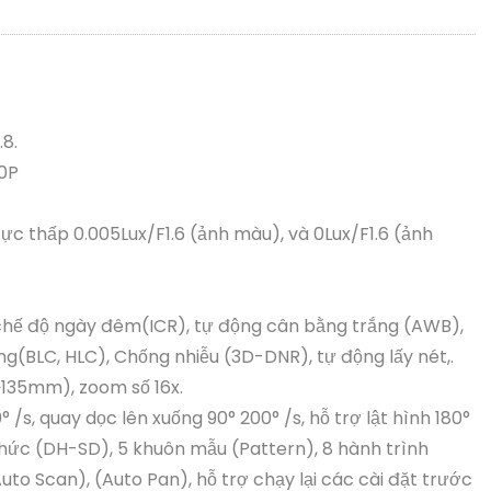
8.
80P
cực thấp 0.005Lux/F1.6 (ảnh màu), và 0Lux/F1.6 (ảnh
chế độ ngày đêm(ICR), tự động cân bằng trắng (AWB),
(BLC, HLC), Chống nhiễu (3D-DNR), tự động lấy nét,.
135mm), zoom số 16x.
/s, quay dọc lên xuống 90° 200° /s, hỗ trợ lật hình 180°
 thức (DH-SD), 5 khuôn mẫu (Pattern), 8 hành trình
uto Scan), (Auto Pan), hỗ trợ chạy lại các cài đặt trước