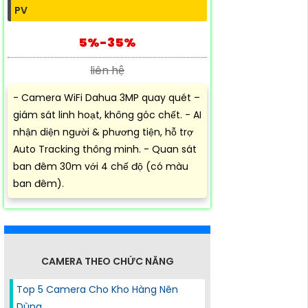
PV
5%-35%
liên hệ
- Camera WiFi Dahua 3MP quay quét –
giám sát linh hoạt, không góc chết. - AI
nhận diện người & phương tiện, hỗ trợ
Auto Tracking thông minh. - Quan sát
ban đêm 30m với 4 chế độ (có màu
ban đêm).
CAMERA THEO CHỨC NĂNG
Top 5 Camera Cho Kho Hàng Nên
Dùng