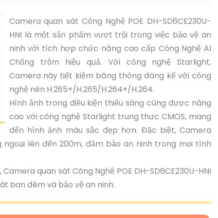
Camera quan sát Công Nghệ POE DH-SD6CE230U-
HNI là một sản phẩm vượt trội trong việc bảo vệ an
ninh với tích hợp chức năng cao cấp Công Nghệ AI
Chống trộm hiệu quả. Với công nghệ Starlight,
Camera này tiết kiệm băng thông đáng kể với công
nghệ nén H.265+/H.265/H.264+/H.264.
Hình ảnh trong điều kiện thiếu sáng cũng được nâng
cao với công nghệ Starlight trung thực CMOS, mang
đến hình ảnh màu sắc đẹp hơn. Đặc biệt, Camera
 ngoại lên đến 200m, đảm bảo an ninh trong mọi tình
hăng, Camera quan sát Công Nghệ POE DH-SD6CE230U-HNI
 sát ban đêm và bảo vệ an ninh.