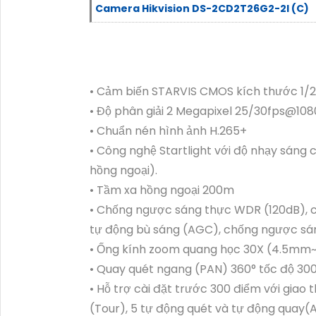
Camera Hikvision DS-2CD2T26G2-2I (C)
• Cảm biến STARVIS CMOS kích thước 1/2.
• Độ phân giải 2 Megapixel 25/30fps@10
• Chuẩn nén hình ảnh H.265+
• Công nghệ Startlight với độ nhạy sáng 
hồng ngoại).
• Tầm xa hồng ngoại 200m
• Chống ngược sáng thực WDR (120dB), 
tự động bù sáng (AGC), chống ngược sáng
• Ống kính zoom quang học 30X (4.5mm~
• Quay quét ngang (PAN) 360° tốc độ 300° 
• Hỗ trợ cài đặt trước 300 điểm với giao
(Tour), 5 tự động quét và tự động quay(A