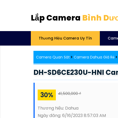
Lắp Camera
Bình Dư
Thương Hiệu Camera Uy Tín
Came
Camera Quan Sát
Camera Dahua Giá Rẻ
DH-SD6CE230U-HNI Ca
30%
41,500,000 ₫
Thương hiệu:
Dahua
Ngày đăng:
6/16/2023 8:57:03 AM