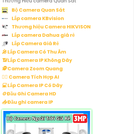
Thương Hiệu camera Quan Sát
Bộ Camera Quan Sát
Lắp camera KBvision
Thương hiệu Camera HIKVISON
Lắp camera Dahua giá rẻ
Lắp Camera Giá Rẻ
️🎤️
Lắp Camera Có Thu Âm
📶
Lắp Camera IP Không Dây
🕵️
Camera Zoom Quang
🧛‍♀️
Camera Tích Hợp AI
💻
Lắp Camera IP Có Dây
⚙️
Đầu Ghi Camera HD
📥
Đầu ghi camera IP