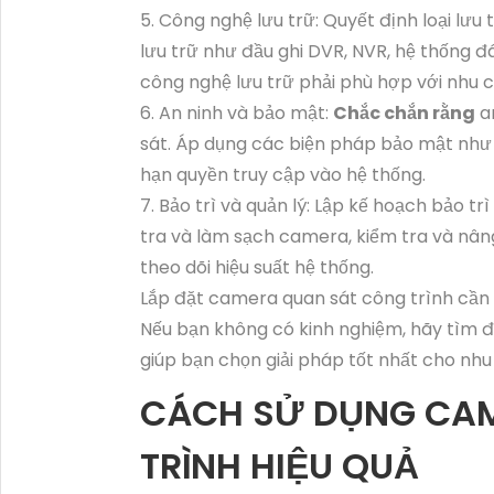
5. Công nghệ lưu trữ: Quyết định loại lư
lưu trữ như đầu ghi DVR, NVR, hệ thống đá
công nghệ lưu trữ phải phù hợp với nhu 
6. An ninh và bảo mật:
Chắc chắn rằng
an
sát. Áp dụng các biện pháp bảo mật như
hạn quyền truy cập vào hệ thống.
7. Bảo trì và quản lý: Lập kế hoạch bảo t
tra và làm sạch camera, kiểm tra và nân
theo dõi hiệu suất hệ thống.
Lắp đặt camera quan sát công trình cần
Nếu bạn không có kinh nghiệm, hãy tìm đ
giúp bạn chọn giải pháp tốt nhất cho nhu
CÁCH SỬ DỤNG CAM
TRÌNH HIỆU QUẢ