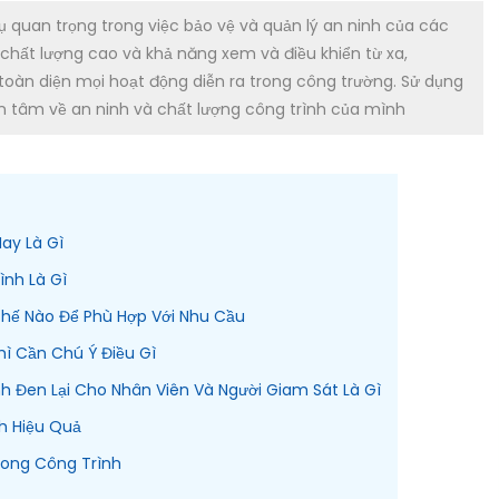
 quan trọng trong việc bảo vệ và quản lý an ninh của các
 chất lượng cao và khả năng xem và điều khiển từ xa,
toàn diện mọi hoạt động diễn ra trong công trường. Sử dụng
n tâm về an ninh và chất lượng công trình của mình
Nay Là Gì
nh Là Gì
hế Nào Để Phù Hợp Với Nhu Cầu
ì Cần Chú Ý Điều Gì
 Đen Lại Cho Nhân Viên Và Người Giam Sát Là Gì
h Hiệu Quả
rong Công Trình