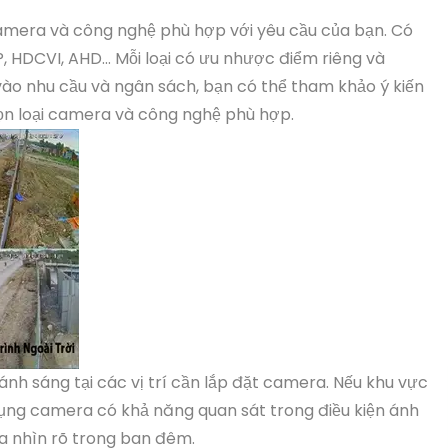
camera và công nghệ phù hợp với yêu cầu của bạn. Có
, HDCVI, AHD... Mỗi loại có ưu nhược điểm riêng và
ào nhu cầu và ngân sách, bạn có thể tham khảo ý kiến
ọn loại camera và công nghệ phù hợp.
 ánh sáng tại các vị trí cần lắp đặt camera. Nếu khu vực
dụng camera có khả năng quan sát trong điều kiện ánh
a nhìn rõ trong ban đêm.