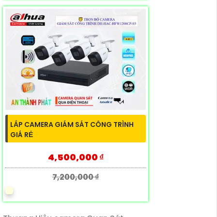
LẮP CAMERA GIÁM SÁT CÔNG TRÌNH
GIÁ RẺ
4,500,000 ₫
7,200,000 ₫