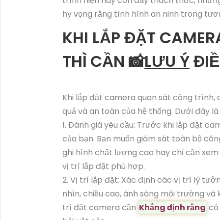
trình hiện nay còn đầy thách thức, nhưng
hy vọng rằng tình hình an ninh trong tươ
KHI LẮP ĐẶT CAMER
THÌ CẦN 📸
LƯU Ý
ĐIỀ
Khi lắp đặt camera quan sát công trình, 
quả và an toàn của hệ thống. Dưới đây là
1. Đánh giá yêu cầu: Trước khi lắp đặt c
của bạn. Bạn muốn giám sát toàn bộ công
ghi hình chất lượng cao hay chỉ cần xem 
vị trí lắp đặt phù hợp.
2. Vị trí lắp đặt: Xác định các vị trí lý 
nhìn, chiều cao, ánh sáng môi trường và
trí đặt camera cần
Khẳng định rằng
có 