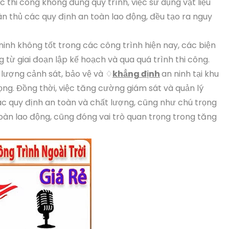
 thi công không đúng quy trình, việc sử dụng vật liệu
n thủ các quy định an toàn lao động, đều tạo ra nguy
ninh không tốt trong các công trình hiện nay, các biện
từ giai đoạn lập kế hoạch và qua quá trình thi công.
 lượng cảnh sát, bảo vệ và ♢
khẳng định
an ninh tại khu
ọng. Đồng thời, việc tăng cường giám sát và quản lý
c quy định an toàn và chất lượng, cũng như chú trọng
oàn lao động, cũng đóng vai trò quan trọng trong tăng