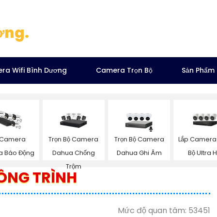
ơng.
ra Wifi Bình Dương
Camera Trọn Bộ
Sản Phẩm
Trọn Bộ Camera
Trọn Bộ Camera
Lắp Camera 
 Camera
Dahua Chống
Dahua Ghi Âm
Bộ Ultra 
a Báo Động
Trộm
ÔNG TRÌNH
Mức độ quan tâm: 53451