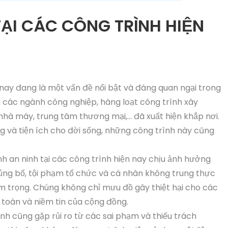
TẠI CÁC CÔNG TRÌNH HIỆN
n nay đang là một vấn đề nổi bật và đáng quan ngại trong
a các ngành công nghiệp, hàng loạt công trình xây
hà máy, trung tâm thương mại,... đã xuất hiện khắp nơi.
ng và tiện ích cho đời sống, những công trình này cũng
nh an ninh tại các công trình hiện nay chịu ảnh hưởng
ủng bố, tội phạm tổ chức và cá nhân không trung thực
m trọng. Chúng không chỉ mưu đồ gây thiệt hại cho các
toàn và niềm tin của cộng đồng.
rình cũng gặp rủi ro từ các sai phạm và thiếu trách