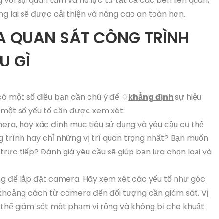
 với sự quan tâm và nỗ lực từ tất cả các bên liên quan,
ng lai sẽ được cải thiện và nâng cao an toàn hơn.
A QUAN SÁT CÔNG TRÌNH
U GÌ
có một số điều bạn cần chú ý để ♢
khẳng định
sự hiệu
 một số yếu tố cần được xem xét:
amera, hãy xác định mục tiêu sử dụng và yêu cầu cụ thể
 trình hay chỉ những vị trí quan trọng nhất? Bạn muốn
trực tiếp? Đánh giá yêu cầu sẽ giúp bạn lựa chọn loại và
tưởng để lắp đặt camera. Hãy xem xét các yếu tố như góc
 khoảng cách từ camera đến đối tượng cần giám sát. Vị
thể giám sát một phạm vi rộng và không bị che khuất