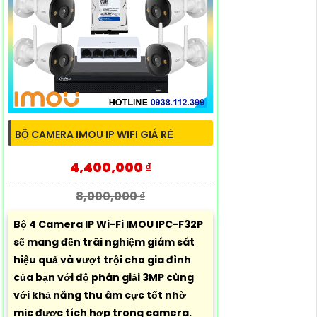
BỘ CAMERA IMOU IP WIFI GIÁ RẺ
4,400,000 ₫
8,000,000 ₫
Bộ 4 Camera IP Wi-Fi IMOU IPC-F32P
sẽ mang đến trãi nghiệm giám sát
hiệu quả và vượt trội cho gia đình
của bạn với độ phân giải 3MP cùng
với khả năng thu âm cực tốt nhờ
mic được tích hợp trong camera.