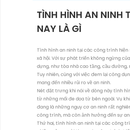
TÌNH HÌNH AN NINH 
NAY LÀ GÌ
Tình hình an ninh tại các công trình hiệ
xã hội. Với sự phát triển không ngừng củ
dựng, như tòa nhà cao tầng, cầu đường, n
Tuy nhiên, cùng với việc đem lại công dụ
mang đến nhiều rủi ro về an ninh.
Nét đặt trưng khi nói về dòng này tình hì
từ những mối đe dọa từ bên ngoài. Vụ kh
đang là những nguy cơ an ninh rất nghiê
công trình, mà còn ảnh hưởng đến sự an 
Thứ hai, tình hình an ninh tại các công t