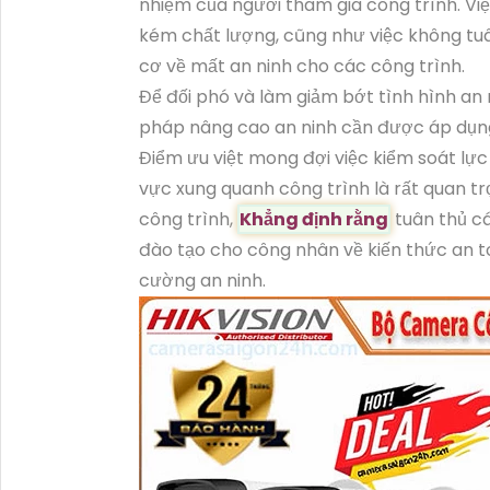
nhiệm của người tham gia công trình. Việc
kém chất lượng, cũng như việc không tuâ
cơ về mất an ninh cho các công trình.
Để đối phó và làm giảm bớt tình hình an 
pháp nâng cao an ninh cần được áp dụng 
Điểm ưu việt mong đợi việc kiểm soát lực
vực xung quanh công trình là rất quan tr
công trình,
Khẳng định rằng
tuân thủ cá
đào tạo cho công nhân về kiến thức an t
cường an ninh.