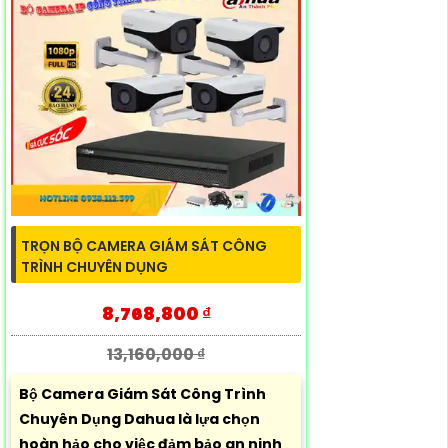
TRỌN BỘ CAMERA GIÁM SÁT CÔNG
TRÌNH CHUYÊN DỤNG
8,768,800 ₫
13,160,000 ₫
Bộ Camera Giám Sát Công Trình
Chuyên Dụng Dahua là lựa chọn
hoàn hảo cho việc đảm bảo an ninh