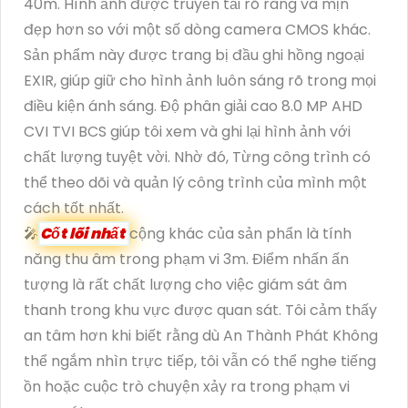
40m. Hình ảnh được truyền tải rõ ràng và mịn
đẹp hơn so với một số dòng camera CMOS khác.
Sản phẩm này được trang bị đầu ghi hồng ngoại
EXIR, giúp giữ cho hình ảnh luôn sáng rõ trong mọi
điều kiện ánh sáng. Độ phân giải cao 8.0 MP AHD
CVI TVI BCS giúp tôi xem và ghi lại hình ảnh với
chất lượng tuyệt vời. Nhờ đó, Từng công trình có
thể theo dõi và quản lý công trình của mình một
cách tốt nhất.
🎤
Cốt lõi nhất
cộng khác của sản phẩn là tính
năng thu âm trong phạm vi 3m. Điểm nhấn ấn
tượng là rất chất lượng cho việc giám sát âm
thanh trong khu vực được quan sát. Tôi cảm thấy
an tâm hơn khi biết rằng dù An Thành Phát Không
thể ngắm nhìn trực tiếp, tôi vẫn có thể nghe tiếng
ồn hoặc cuộc trò chuyện xảy ra trong phạm vi