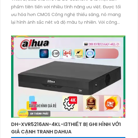
phẩm tiên tiến với nhiều tính năng ưu việt. Được tối
ưu hóa hơn CMOS Công nghệ thiếu sáng, nó mang
lại hình ảnh sắc nét và độ màu tự nhiên. Với công
nghệ chuyên dụng, nó đảm bảo chất lượng cao và
ổn định trong suốt quá trình sử dụng. Với độ phân giải
2.0 MP, bạn sẽ có những hình ảnh rõ nét và chi tiết.
Hơn nữa, nó còn có khả năng mở rộng để kết nối
thêm 2 camera IP, mang lại sự linh hoạt và mở rộng
cho hệ thống giám sát của bạn.
DH-XVR5216AN-4KL-I3THIẾT BỊ GHI HÌNH VỚI
GIÁ CẠNH TRANH DAHUA