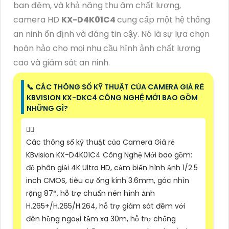
ban đêm, và khả năng thu âm chất lượng,
camera HD
KX-D4K01C4
cung cấp một hệ thống
an ninh ổn định và đáng tin cậy. Nó là sự lựa chọn
hoàn hảo cho mọi nhu cầu hình ảnh chất lượng
cao và giám sát an ninh.
📞 CÁC THÔNG SỐ KỸ THUẬT CỦA CAMERA GIÁ RẺ
KBVISION KX-DKC4 CÔNG NGHỆ MỚI BAO GỒM
NHỮNG GÌ?
❤️‍💋‍
Các thông số kỹ thuật của Camera Giá rẻ
KBvision KX-D4K01C4 Công Nghệ Mới bao gồm:
độ phân giải 4K Ultra HD, cảm biến hình ảnh 1/2.5
inch CMOS, tiêu cự ống kính 3.6mm, góc nhìn
rộng 87°, hỗ trợ chuẩn nén hình ảnh
H.265+/H.265/H.264, hỗ trợ giám sát đêm với
đèn hồng ngoại tầm xa 30m, hỗ trợ chống