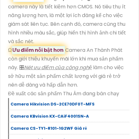
camera này là tiết kiệm hơn CMOS. Nó tiêu thụ ít
năng lượng hơn, là một lợi ích đáng kể cho việc
giám sát liên tục. Bên cạnh đó, camera cũng thu
hình nhiều màu sắc, giúp hiển thị hình ảnh chi tiết
và sắc nét.
Ω
Ưu điểm nỗi bật hơn
Camera An Thành Phát
còn giới thiệu khuyến mãi lớn khi mua sản phẩm
này. 🎛
Nét ưu điểm của công nghệ
làm cho việc
sở hữu một sản phẩm chất lượng với giá rẻ trở
nên dễ dàng và hấp dẫn hơn.
Đề xuất các sản phẩm Thu Âm đang bán chạy
Camera Hikvision DS-2CE70DF0T-MFS
Camera KBvision KX-CAiF4001SN-A
Camera CS-TY1-R101-1G2WF Giá rẻ