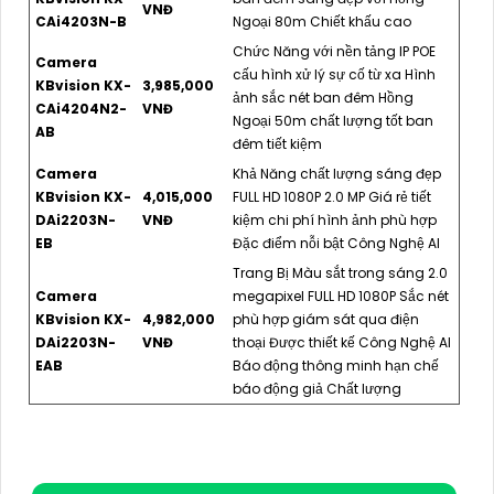
VNĐ
CAi4203N-B
Ngoại 80m Chiết khấu cao
Chức Năng với nền tảng IP POE
Camera
cấu hình xử lý sự cố từ xa Hình
KBvision KX-
3,985,000
ảnh sắc nét ban đêm Hồng
CAi4204N2-
VNĐ
Ngoại 50m chất lượng tốt ban
AB
đêm tiết kiệm
Camera
Khả Năng chất lượng sáng đẹp
KBvision KX-
4,015,000
FULL HD 1080P 2.0 MP Giá rẻ tiết
DAi2203N-
VNĐ
kiệm chi phí hình ảnh phù hợp
EB
Đặc điểm nỗi bật Công Nghệ AI
Trang Bị Màu sắt trong sáng 2.0
Camera
megapixel FULL HD 1080P Sắc nét
KBvision KX-
4,982,000
phù hợp giám sát qua điện
DAi2203N-
VNĐ
thoại Được thiết kế Công Nghệ AI
EAB
Báo động thông minh hạn chế
báo động giả Chất lượng