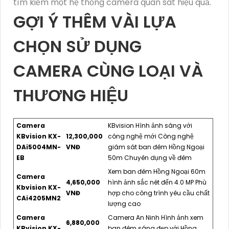
tìm kiếm một hệ thống camera quan sát hiệu quả.
GỢI Ý THÊM VÀI LỰA
CHỌN SỬ DỤNG
CAMERA CÙNG LOẠI VÀ
THƯƠNG HIỆU
Camera
KBvision Hình ảnh sáng với
KBvision KX-
12,300,000
công nghệ mới Công nghệ
DAi5004MN-
VNĐ
giám sát ban đêm Hồng Ngoại
EB
50m Chuyên dụng về đêm
Xem ban đêm Hồng Ngoại 60m
Camera
4,650,000
hình ảnh sắc nét đến 4.0 MP Phù
Kbvision KX-
VNĐ
hợp cho công trình yêu cầu chất
CAi4205MN2
lượng cao
Camera
Camera An Ninh Hình ảnh xem
6,880,000
KBvision KX-
ban đêm sáng đẹp với Hồng