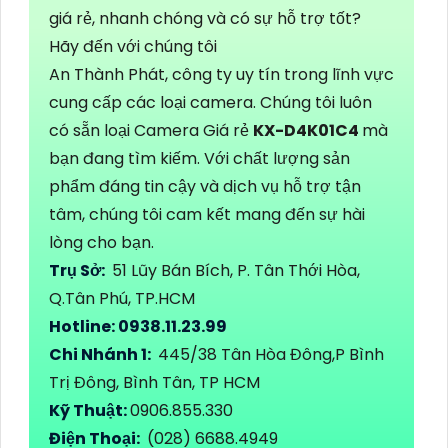
giá rẻ, nhanh chóng và có sự hỗ trợ tốt?
Hãy đến với chúng tôi
An Thành Phát, công ty uy tín trong lĩnh vực
cung cấp các loại camera. Chúng tôi luôn
có sẵn loại Camera Giá rẻ
KX-D4K01C4
mà
bạn đang tìm kiếm. Với chất lượng sản
phẩm đáng tin cậy và dịch vụ hỗ trợ tận
tâm, chúng tôi cam kết mang đến sự hài
lòng cho bạn.
Trụ Sở:
51 Lũy Bán Bích, P. Tân Thới Hòa,
Q.Tân Phú, TP.HCM
Hotline: 0938.11.23.99
Chi Nhánh 1:
445/38 Tân Hòa Đông,P Bình
Trị Đông, Bình Tân, TP HCM
Kỹ Thuật:
0906.855.330
Điện Thoại:
(028) 6688.4949