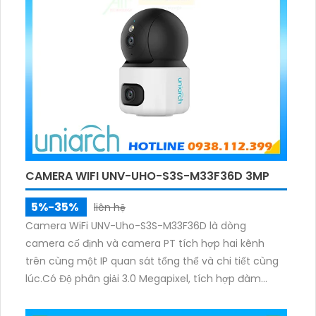
CAMERA WIFI UNV-UHO-S3S-M33F36D 3MP
5%-35%
liên hệ
Camera WiFi UNV-Uho-S3S-M33F36D là dòng
camera cố định và camera PT tích hợp hai kênh
trên cùng một IP quan sát tổng thể và chi tiết cùng
lúc.Có Độ phân giải 3.0 Megapixel, tích hợp đàm
thoại hai chiều. Hồng ngoại ban đêm và đèn ánh
sáng ấm lên đến 10m.