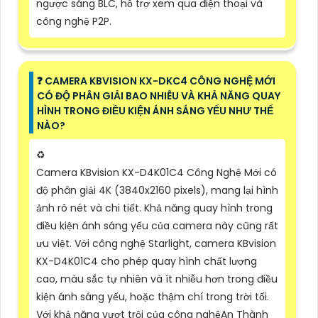
ngược sáng BLC, hỗ trợ xem qua điện thoại và
công nghệ P2P.
️❓ CAMERA KBVISION KX-DKC4 CÔNG NGHỆ MỚI
CÓ ĐỘ PHÂN GIẢI BAO NHIÊU VÀ KHẢ NĂNG QUAY
HÌNH TRONG ĐIỀU KIỆN ÁNH SÁNG YẾU NHƯ THẾ
NÀO?
♻️
Camera KBvision KX-D4K01C4 Công Nghệ Mới có
độ phân giải 4K (3840x2160 pixels), mang lại hình
ảnh rõ nét và chi tiết. Khả năng quay hình trong
điều kiện ánh sáng yếu của camera này cũng rất
ưu việt. Với công nghệ Starlight, camera KBvision
KX-D4K01C4 cho phép quay hình chất lượng
cao, màu sắc tự nhiên và ít nhiễu hơn trong điều
kiện ánh sáng yếu, hoặc thậm chí trong trời tối.
Với khả năng vượt trội của công nghệAn Thành