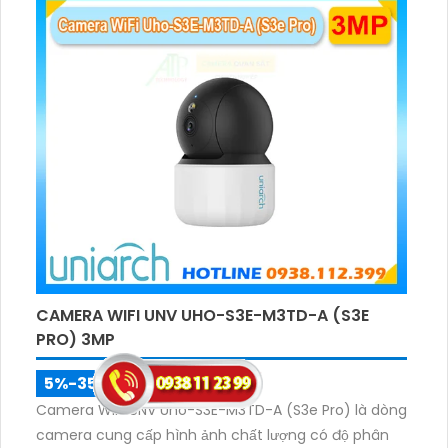
CAMERA WIFI UNV UHO-S3E-M3TD-A (S3E
PRO) 3MP
5%-35%
liên hệ
Camera WiFi UNV Uho-S3E-M3TD-A (S3e Pro) là dòng
camera cung cấp hình ảnh chất lượng có độ phân