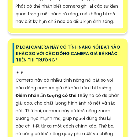
Phát có thể nhận biết camera ghi lại các sự kiện
quan trọng một cách rõ ràng, mà không bị mờ
hay bất kỳ hạn chế nào do điều kiện ánh sáng.
⁉️ LOẠI CAMERA NÀY CÓ TÍNH NĂNG NỔI BẬT NÀO
KHÁC SO VỚI CÁC DÒNG CAMERA GIÁ RẺ KHÁC
TRÊN THỊ TRƯỜNG?
️👩‍👩
Camera này có nhiều tính năng nổi bật so với
các dòng camera giá rẻ khác trên thị trường.
Điểm nhấn ấn tượng có thể thấy
nó có độ phân
giải cao, cho chất lượng hình ảnh rõ nét và sắc
nét. Thứ hai, camera này có khả năng zoom
quang học mạnh mẽ, giúp người dùng thu lại
các chi tiết từ xa một cách chính xác. Thứ ba,
nó cũng có khả năng quay phim 4K và chống