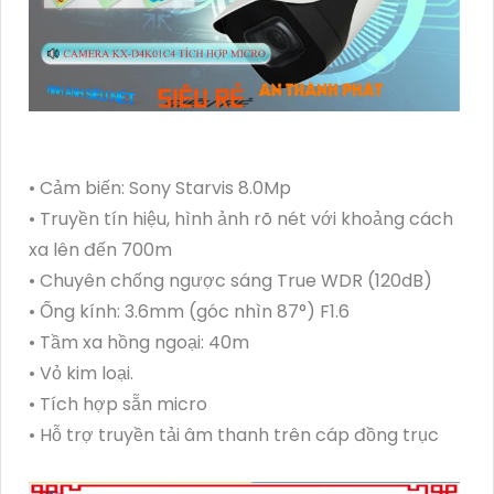
• Cảm biến: Sony Starvis 8.0Mp
• Truyền tín hiệu, hình ảnh rõ nét với khoảng cách
xa lên đến 700m
• Chuyên chống ngược sáng True WDR (120dB)
• Ống kính: 3.6mm (góc nhìn 87°) F1.6
• Tầm xa hồng ngoại: 40m
• Vỏ kim loại.
• Tích hợp sẵn micro
• Hỗ trợ truyền tải âm thanh trên cáp đồng trục