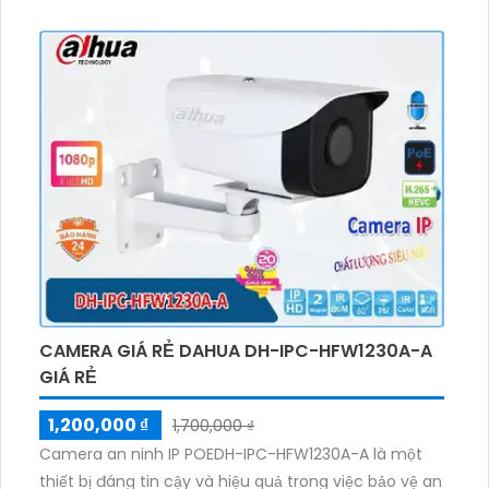
nét dù trong điều kiện ánh sáng thấp nhờ công nghệ
Starlight. Với đèn hồng ngoại có tầm xa 100m,
camera có thể lắp đặt trong những vị trí không gian
rộng. Camera cũng có khả năng xoay 360 độ, giúp
quan sát được toàn bộ khu vực. Sử dụng công nghệ
IP POE tiên tiến, camera không bị giảm chất lượng
hình ảnh. Ngoài ra, camera còn tích hợp công nghệ
AI chống trộm và thu âm chất lượng, mang đến
chức năng vượt trội cho người dùng.
CAMERA GIÁ RẺ DAHUA DH-IPC-HFW1230A-A
GIÁ RẺ
1,200,000 ₫
1,700,000 ₫
Camera an ninh IP POEDH-IPC-HFW1230A-A là một
thiết bị đáng tin cậy và hiệu quả trong việc bảo vệ an