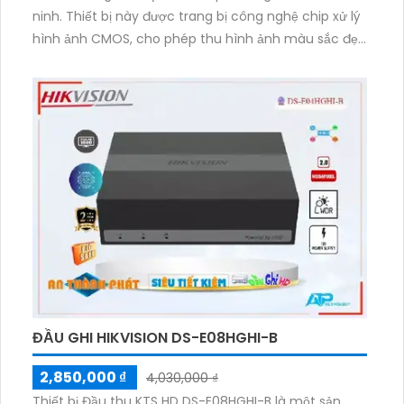
ninh. Thiết bị này được trang bị công nghệ chip xử lý
hình ảnh CMOS, cho phép thu hình ảnh màu sắc đẹp
hơn và hình ảnh ban đêm sử dụng công nghệ hồng
ngoại với khoảng cách lên đến 80m. Với công nghệ IP
POE, camera truyền tải hình ảnh qua mạng màu sắc
sáng đẹp 2.0 MP và lưu trữ lâu hơn với tích hợp công
nghệ nén H.265+/H.265/H.264+/H.264. Camera cũng
hỗ trợ công nghệ nhìn đêm chất lượng ONVIF, đảm
bảo cho hình ảnh rõ nét và chất lượng.
ĐẦU GHI HIKVISION DS-E08HGHI-B
2,850,000 ₫
4,030,000 ₫
Thiết bị Đầu thu KTS HD DS-E08HGHI-B là một sản