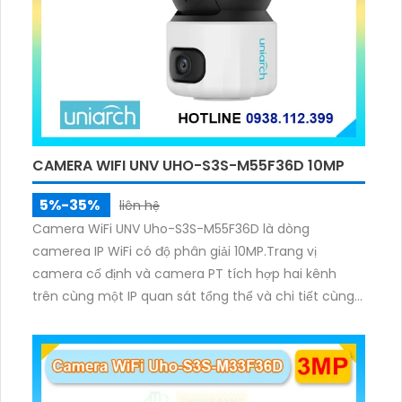
tính năng và công nghệ hàng đầu, Trung Tâm Ghi
Hình HD Analog DH-XVR5216AN-4KL-I3 là lựa chọn lý
tưởng cho hệ thống giám sát an ninh, đảm bảo sự
an toàn và tin cậy cho công trình của bạn.
CAMERA WIFI UNV UHO-S3S-M55F36D 10MP
5%-35%
liên hệ
Camera WiFi UNV Uho-S3S-M55F36D là dòng
camerea IP WiFi có độ phân giải 10MP.Trang vị
camera cố định và camera PT tích hợp hai kênh
trên cùng một IP quan sát tổng thể và chi tiết cùng
lúc, hỗ trợ đàm thoại hai chiều cảnh báo âm thanh
ánh sáng. Kết hợp hồng ngoại và đèn ấm cho hình
ảnh có màu trong nhiều điều kiện khác nhau trong
phạm vi 3m.