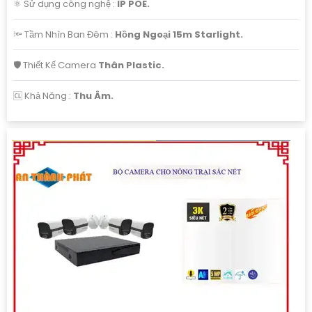
⚛️ Sử dụng công nghệ :
IP POE.
🔦 Tầm Nhìn Ban Đêm :
Hồng Ngoại 15m Starlight.
🛡 Thiết Kế Camera
Thân Plastic.
️🆑 Khả Năng :
Thu Âm.