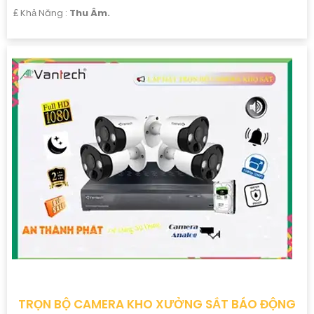
️₤ Khả Năng :
Thu Âm.
TRỌN BỘ CAMERA KHO XƯỞNG SẮT BÁO ĐỘNG