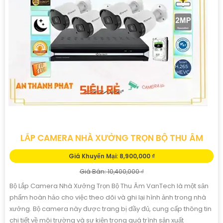
LẮP CAMERA NHÀ XƯỞNG TRỌN BỘ THU ÂM
Giá Khuyến Mại: 8,900,000 ₫
Giá Bán: 10,400,000 ₫
Bộ Lắp Camera Nhà Xưởng Trọn Bộ Thu Âm VanTech là một sản
phẩm hoàn hảo cho việc theo dõi và ghi lại hình ảnh trong nhà
xưởng. Bộ camera này được trang bị đầy đủ, cung cấp thông tin
chi tiết về môi trường và sự kiện trong quá trình sản xuất