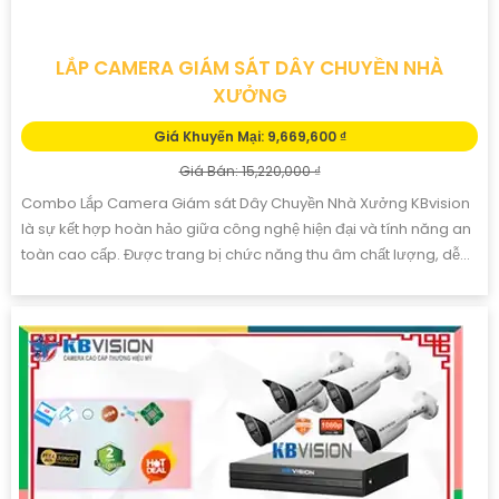
LẮP CAMERA GIÁM SÁT DÂY CHUYỀN NHÀ
XƯỞNG
Giá Khuyến Mại: 9,669,600 ₫
Giá Bán: 15,220,000 ₫
Combo Lắp Camera Giám sát Dây Chuyền Nhà Xưởng KBvision
là sự kết hợp hoàn hảo giữa công nghệ hiện đại và tính năng an
toàn cao cấp. Được trang bị chức năng thu âm chất lượng, dễ...