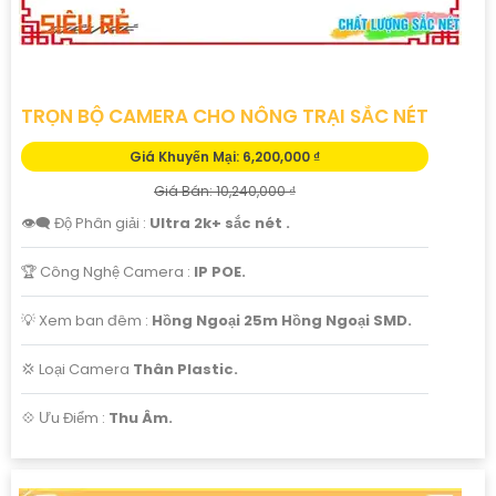
TRỌN BỘ CAMERA CHO NÔNG TRẠI SẮC NÉT
Giá Khuyến Mại: 6,200,000 ₫
Giá Bán: 10,240,000 ₫
👁️‍🗨 Độ Phân giải :
Ultra 2k+ sắc nét .
🏆 Công Nghệ Camera :
IP POE.
💡 Xem ban đêm :
Hồng Ngoại 25m Hồng Ngoại SMD.
💢 Loại Camera
Thân Plastic.
️💠 Ưu Điểm :
Thu Âm.