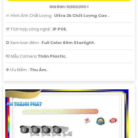
Giá Bán: 13,600,000 ₫
🔆 Hình Ành Chất Lượng :
Ultra 2k Chất Lượng Cao .
⚒ Tích hợp công nghệ :
IP POE.
✪ Xem ban đêm :
Full Color 60m Starlight.
🎼️ Mẫu Camera
Thân Plastic.
️✤ Ưu Điểm :
Thu Âm.