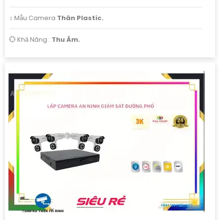
↕️ Mẫu Camera
Thân Plastic.
️💮 Khả Năng :
Thu Âm.
'