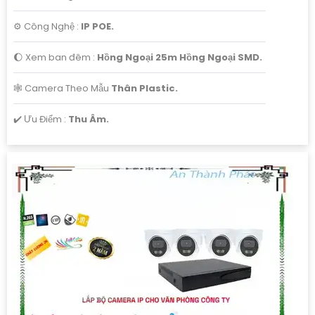
⚙ Công Nghệ :
IP POE.
🌔 Xem ban đêm :
Hồng Ngoại 25m Hồng Ngoại SMD.
🕸️ Camera Theo Mẫu
Thân Plastic.
️✔️ Ưu Điểm :
Thu Âm.