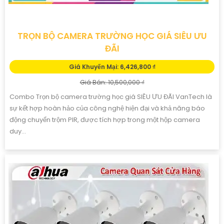
TRỌN BỘ CAMERA TRƯỜNG HỌC GIÁ SIÊU ƯU
ĐÃI
Giá Khuyến Mại: 6,426,800 ₫
Giá Bán: 10,500,000 ₫
Combo Trọn bộ camera trường học giá SIÊU ƯU ĐÃI VanTech là
sự kết hợp hoàn hảo của công nghệ hiện đại và khả năng báo
động chuyển trộm PIR, được tích hợp trong một hộp camera
duy...