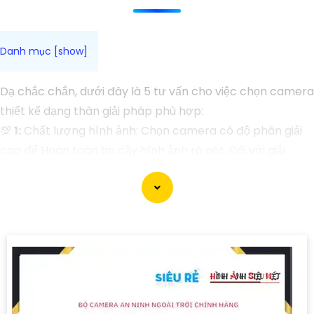
Dạ chắc chắn, dưới đây là 5 tư vấn cho việc chọn camera
thiết kế dạng thân giải pháp phù hợp:
💯
1:
Chất lượng hình ảnh: Chọn camera có độ phân giải
cao để Hoàn toàn tin cậy hình ảnh rõ nét. Đối với giải
pháp an ninh, bạn cần camera có độ phân giải tối thiểu là
1080p.
📨
2:
Góc quan sát và khoảng cách: Chọn camera có góc
quan sát rộng để giám sát một khu vực lớn hơn. Đồng
thời, kiểm tra khoảng cách quan sát mà camera hỗ trợ
để Hoàn toàn tin cậy phủ sóng đúng nơi cần giám sát.
⇸
3:
Chất lượng ban đêm: Chọn camera có chức năng
quan sát ban đêm tốt, như hồng ngoại thông minh, để có