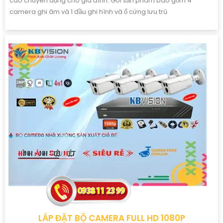
cao chuyên dụng cho gia đình. Gói sản phâm bao gồm 4
camera ghi âm và 1 đầu ghi hình và ổ cứng lưu trũ
LẮP ĐẶT BỘ CAMERA FULL HD 1080P