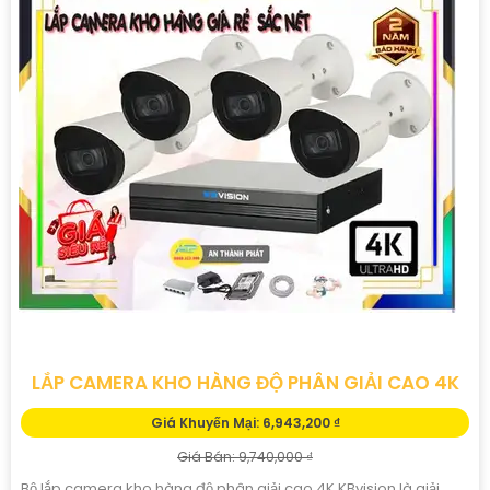
LẮP CAMERA KHO HÀNG ĐỘ PHÂN GIẢI CAO 4K
Giá Khuyến Mại: 6,943,200 ₫
Giá Bán: 9,740,000 ₫
Bộ lắp camera kho hàng độ phân giải cao 4K KBvision là giải