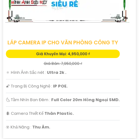
LẮP CAMERA IP CHO VĂN PHÒNG CÔNG TY
Giá Khuyến Mại: 4,950,000 ₫
Giá Bán: 7,950,000 ₫
🔅 Hình Ảnh Sắc nét :
Ultra 2k .
🌠 Trang Bị Công Nghệ :
IP POE.
🌜 Tầm Nhìn Ban Đêm :
Full Color 20m Hồng Ngoại SMD.
🐜 Camera Thiết Kế
Thân Plastic.
️☣️ Khả Năng :
Thu Âm.