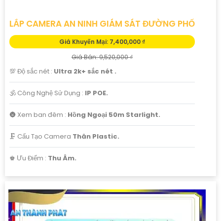
LẮP CAMERA AN NINH GIÁM SÁT ĐƯỜNG PHỐ
Giá Khuyến Mại: 7,400,000 ₫
Giá Bán: 9,520,000 ₫
💯 Độ sắc nét :
Ultra 2k+ sắc nét .
🕉️ Công Nghệ Sử Dụng :
IP POE.
🌚 Xem ban đêm :
Hồng Ngoại 50m Starlight.
🗜️ Cấu Tạo Camera
Thân Plastic.
️♚ Ưu Điểm :
Thu Âm.