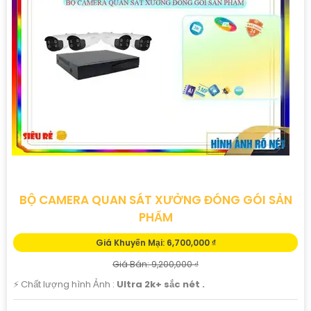
BỘ CAMERA QUAN SÁT XƯỞNG ĐÓNG GÓI SẢN
PHẨM
Giá Khuyến Mại: 6,700,000 ₫
Giá Bán: 9,200,000 ₫
️⚡ Chất lượng hình Ảnh :
Ultra 2k+ sắc nét .