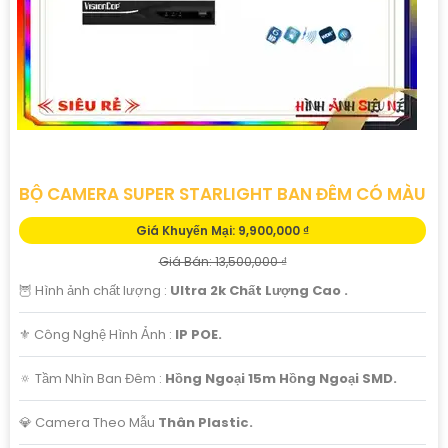
BỘ CAMERA SUPER STARLIGHT BAN ĐÊM CÓ MÀU
Giá Khuyến Mại: 9,900,000 ₫
Giá Bán: 13,500,000 ₫
🦉 Hình ảnh chất lượng :
Ultra 2k Chất Lượng Cao .
⚜️ Công Nghệ Hình Ảnh :
IP POE.
🔅 Tầm Nhìn Ban Đêm :
Hồng Ngoại 15m Hồng Ngoại SMD.
💎 Camera Theo Mẫu
Thân Plastic.