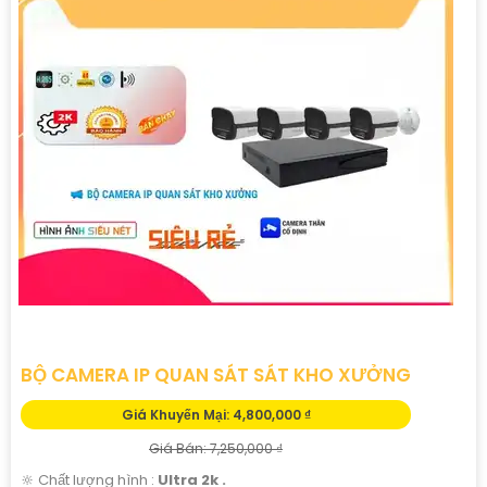
BỘ CAMERA IP QUAN SÁT SÁT KHO XƯỞNG
Giá Khuyến Mại: 4,800,000 ₫
Giá Bán: 7,250,000 ₫
🔆 Chất lượng hình :
Ultra 2k .