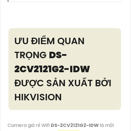
ƯU ĐIỂM QUAN
TRỌNG
DS-
2CV2121G2-IDW
ĐƯỢC SẢN XUẤT BỞI
HIKVISION
Camera giá rẻ Wifi
DS-2CV2121G2-IDW
là một