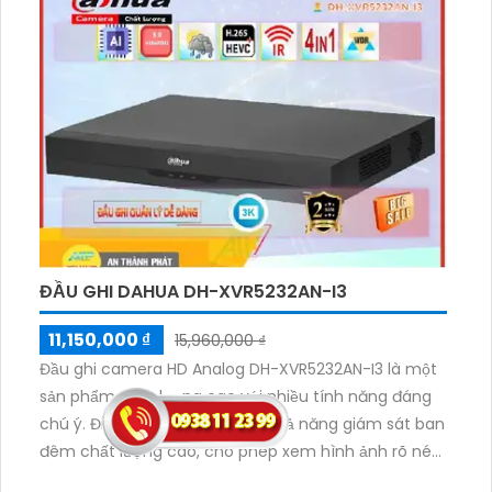
của nó ứng dụng công nghệ tiên tiến AHD CVI TVI
BCS HD, mang lại khả năng hoạt động ổn định và độ
phân giải 8.0 MP. Bên cạnh đó, bạn cũng có thể giám
sát từ xa qua điện thoại với tốc độ nhanh hơn nhờ hỗ
trợ kết nối H.265+/H.265/H.264+/H.264. Đặc biệt, thiết
bị còn có thể thêm 8 Camera IP để nâng cao khả
năng giám sát.
ĐẦU GHI DAHUA DH-XVR5232AN-I3
11,150,000 ₫
15,960,000 ₫
Đầu ghi camera HD Analog DH-XVR5232AN-I3 là một
sản phẩm chất lượng cao với nhiều tính năng đáng
chú ý. Điều đặc biệt của nó là khả năng giám sát ban
đêm chất lượng cao, cho phép xem hình ảnh rõ nét
và chi tiết vào ban đêm. Với 2 ổ cứng, người dùng có