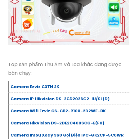
Top sản phẩm Thu Âm Và Loa khác đang được
bán chạy:
Camera Ezviz C3TN 2K
Camera IP Hikvision DS-2CD2026G2-IU/SL(D)
Camera Wifi Ezviz CS-CB2-R100-2D2WF-BK
Camera HikVision DS-2DE2C400SCG-E(F0)
Camera Imou Xoay 360 Gọi Điện IPC-GK2CP-5C0WR