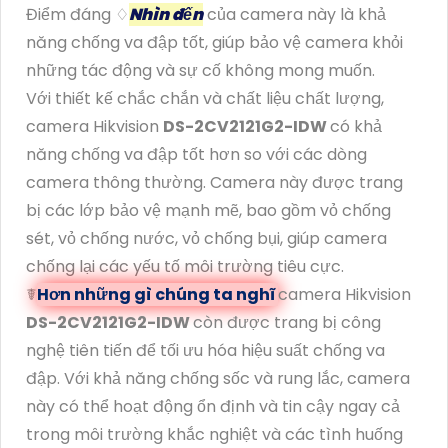
Điểm đáng ♢
Nhìn đến
của camera này là khả
năng chống va đập tốt, giúp bảo vệ camera khỏi
những tác động và sự cố không mong muốn.
Với thiết kế chắc chắn và chất liệu chất lượng,
camera Hikvision
DS-2CV2121G2-IDW
có khả
năng chống va đập tốt hơn so với các dòng
camera thông thường. Camera này được trang
bị các lớp bảo vệ mạnh mẽ, bao gồm vỏ chống
sét, vỏ chống nước, vỏ chống bụi, giúp camera
chống lại các yếu tố môi trường tiêu cực.
☤
Hơn những gì chúng ta nghĩ
camera Hikvision
DS-2CV2121G2-IDW
còn được trang bị công
nghệ tiên tiến để tối ưu hóa hiệu suất chống va
đập. Với khả năng chống sốc và rung lắc, camera
này có thể hoạt động ổn định và tin cậy ngay cả
trong môi trường khắc nghiệt và các tình huống