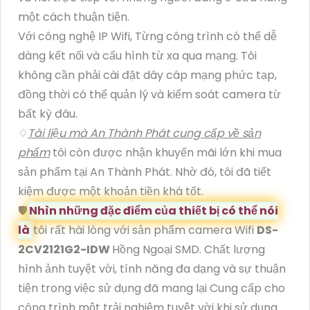
một cách thuận tiện.
Với công nghệ IP Wifi, Từng công trình có thể dễ
dàng kết nối và cấu hình từ xa qua mạng. Tôi
không cần phải cài đặt dây cáp mạng phức tạp,
đồng thời có thể quản lý và kiểm soát camera từ
bất kỳ đâu.
♢
Tài liệu mà An Thành Phát cung cấp về sản
phẩm
tôi còn được nhận khuyến mãi lớn khi mua
sản phẩm tại An Thành Phát. Nhờ đó, tôi đã tiết
kiệm được một khoản tiền khá tốt.
🛡
Nhìn những đặc điểm của thiết bị có thể nói
là
tôi rất hài lòng với sản phẩm camera Wifi
DS-
2CV2121G2-IDW
Hồng Ngoại SMD. Chất lượng
hình ảnh tuyệt vời, tính năng đa dạng và sự thuận
tiện trong việc sử dụng đã mang lại Cung cấp cho
công trình một trải nghiệm tuyệt vời khi sử dụng