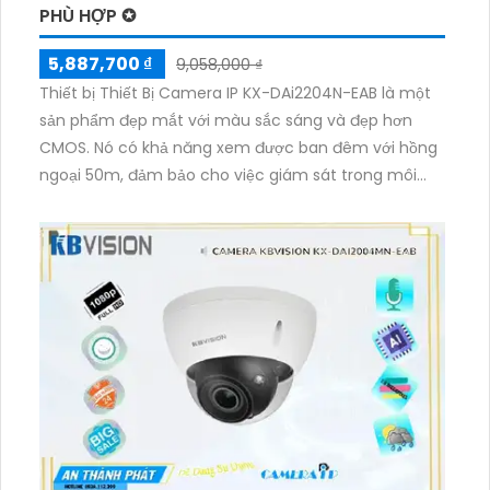
PHÙ HỢP ✪
5,887,700 ₫
9,058,000 ₫
Thiết bị Thiết Bị Camera IP KX-DAi2204N-EAB là một
sản phẩm đẹp mắt với màu sắc sáng và đẹp hơn
CMOS. Nó có khả năng xem được ban đêm với hồng
ngoại 50m, đảm bảo cho việc giám sát trong môi
trường tối. Với công nghệ IP tiên tiến, thiết bị này có
khả năng xử lý hình ảnh sáng đẹp và độ nét lên đến
2.0 MP. Ngoài ra, nó còn tích hợp công nghệ tiết kiệm
băng thông H.265+/H.265/H.264+/H.264, giúp tiết
kiệm được nguồn tài nguyên. Cuối cùng, camera
còn hỗ trợ công nghệ Starlight chất lượng để nhìn
đêm rõ nét.