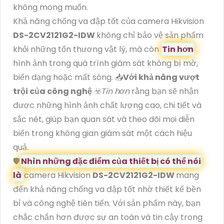
không mong muốn.
Khả năng chống va đập tốt của camera Hikvision
DS-2CV2121G2-IDW
không chỉ bảo vệ sản phẩm
khỏi những tổn thương vật lý, mà còn
Tin hơn
hình ảnh trong quá trình giám sát không bị mờ,
biến dạng hoặc mất sóng. 📥
Với khả năng vượt
trội của công nghệ
☣️
Tin hơn
rằng bạn sẽ nhận
được những hình ảnh chất lượng cao, chi tiết và
sắc nét, giúp bạn quan sát và theo dõi mọi diễn
biến trong không gian giám sát một cách hiệu
quả.
🛡
Nhìn những đặc điểm của thiết bị có thể nói
là
camera Hikvision
DS-2CV2121G2-IDW
mang
đến khả năng chống va đập tốt nhờ thiết kế bền
bỉ và công nghệ tiên tiến. Với sản phẩm này, bạn
chắc chắn hơn được sự an toàn và tin cậy trong