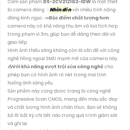
Cam sản phẩm
DS-2CV2121G2-IDW
là một thiết
bị camera đáng ♢
Nhìn đến
với nhiều tính năng
đáng kinh ngạc. 📣
Đặc điểm chất lượng hơn
camera này có khả năng thu âm và loa tích hợp
trong phạm vi 3m, giúp bạn dễ dàng theo dõi và
giao tiếp.
Hình ảnh thiếu sáng không còn là vấn đề với công
nghệ hồng ngoại SMD mạnh mẽ của camera này.
📥
Với khả năng vượt trội của công nghệ
cho
phép bạn có hình ảnh rõ nét trong mọi tình
huống ánh sáng yếu.
Sản phẩm này cũng được trang bị công nghệ
Progressive Scan CMOS, mang đến màu sắc đẹp
và chất lượng hình ảnh chân thực. Bạn sẽ không
bỏ lỡ bất kỳ chi tiết nào trong quá trình giám sát
và ghi lại.