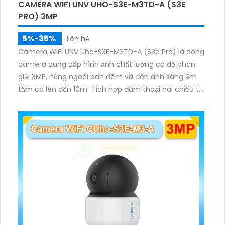
CAMERA WIFI UNV UHO-S3E-M3TD-A (S3E
PRO) 3MP
5%-35%
liên hệ
Camera WiFi UNV Uho-S3E-M3TD-A (S3e Pro) là dòng
camera cung cấp hình ảnh chất lượng có độ phân
giải 3MP, hồng ngoài ban đêm và đèn ánh sáng ấm
tầm ca lên đến 10m. Tích hợp đàm thoại hai chiều to
rõ ràng, hỗ trợ thẻ nhớ 512GB, có nút cảm ứng tiện lợi.