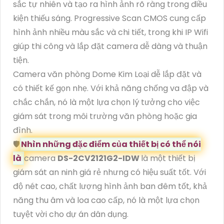
sắc tự nhiên và tạo ra hình ảnh rõ ràng trong điều
kiện thiếu sáng. Progressive Scan CMOS cung cấp
hình ảnh nhiều màu sắc và chi tiết, trong khi IP Wifi
giúp thi công và lắp đặt camera dễ dàng và thuận
tiện.
Camera văn phòng Dome Kim Loại dễ lắp đặt và
có thiết kế gọn nhẹ. Với khả năng chống va đập và
chắc chắn, nó là một lựa chọn lý tưởng cho việc
giám sát trong môi trường văn phòng hoặc gia
đình.
🛡
Nhìn những đặc điểm của thiết bị có thể nói
là
camera
DS-2CV2121G2-IDW
là một thiết bị
giám sát an ninh giá rẻ nhưng có hiệu suất tốt. Với
độ nét cao, chất lượng hình ảnh ban đêm tốt, khả
năng thu âm và loa cao cấp, nó là một lựa chọn
tuyệt vời cho dự án dân dụng.