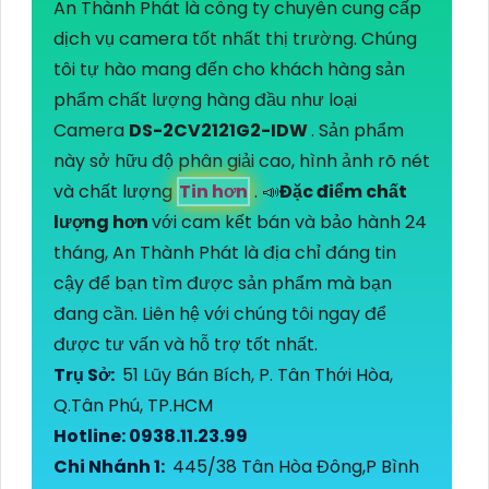
An Thành Phát là công ty chuyên cung cấp
dịch vụ camera tốt nhất thị trường. Chúng
tôi tự hào mang đến cho khách hàng sản
phẩm chất lượng hàng đầu như loại
Camera
DS-2CV2121G2-IDW
. Sản phẩm
này sở hữu độ phân giải cao, hình ảnh rõ nét
và chất lượng
Tin hơn
. 📣
Đặc điểm chất
lượng hơn
với cam kết bán và bảo hành 24
tháng, An Thành Phát là địa chỉ đáng tin
cậy để bạn tìm được sản phẩm mà bạn
đang cần. Liên hệ với chúng tôi ngay để
được tư vấn và hỗ trợ tốt nhất.
Trụ Sở:
51 Lũy Bán Bích, P. Tân Thới Hòa,
Q.Tân Phú, TP.HCM
Hotline: 0938.11.23.99
Chi Nhánh 1:
445/38 Tân Hòa Đông,P Bình