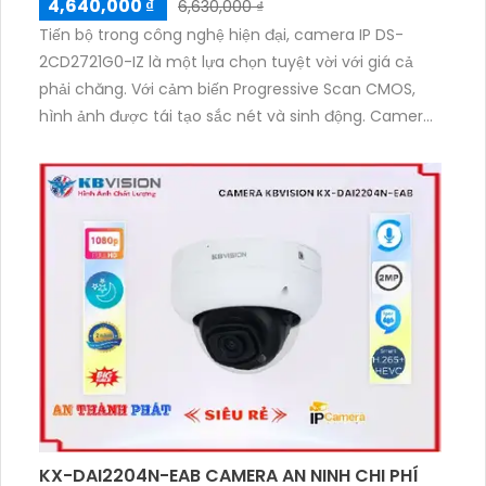
4,640,000 ₫
6,630,000 ₫
Tiến bộ trong công nghệ hiện đại, camera IP DS-
2CD2721G0-IZ là một lựa chọn tuyệt vời với giá cả
phải chăng. Với cảm biến Progressive Scan CMOS,
hình ảnh được tái tạo sắc nét và sinh động. Camera
này cũng có khả năng giám sát ban đêm với công
nghệ Hồng Ngoại 40m, mang lại màu sắc sáng đẹp.
Với độ phân giải 2.0 MP và công nghệ nén video
H.265+/H.265/H.264+/H.264, camera DS-2CD2721G0-
IZ cung cấp hình ảnh chất lượng cao và tiết kiệm
băng thông. Hồng Ngoại Smart IR giúp điều chỉnh tự
động ánh sáng, tăng cường khả năng quan sát trong
môi trường thiếu sáng.
KX-DAI2204N-EAB CAMERA AN NINH CHI PHÍ