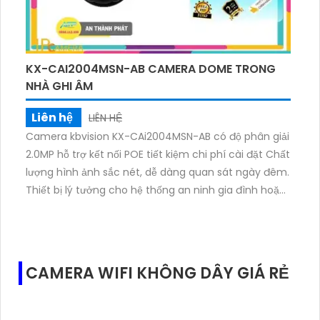
KX-CAI2004MSN-AB CAMERA DOME TRONG
NHÀ GHI ÂM
Liên hệ
LIÊN HỆ
Camera kbvision KX-CAi2004MSN-AB có độ phân giải
2.0MP hỗ trợ kết nối POE tiết kiệm chi phí cài đặt Chất
lượng hình ảnh sắc nét, dễ dàng quan sát ngày đêm.
Thiết bị lý tưởng cho hệ thống an ninh gia đình hoặc
doanh nghiệp.Camera còn được trang bị chức năng
hàng rào ảo và bảo vệ vùng đai, giúp phân biệt người
và đối tượng khác nhau một cách dễ dàng. Điểm
đặc biệt của sản phẩm là khả năng chống ngược
CAMERA WIFI KHÔNG DÂY GIÁ RẺ
sáng DWDR 120db giúp hình ảnh trở nên rõ ràng hơn
trong các tình huống có ánh sáng mạnhCamera
quan sát KX-CAi2004MSN-AB là sản phẩm chuyên