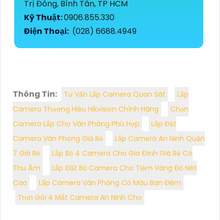
Trị Đông, Bình Tân, TP HCM
Kỹ Thuật:
0906.855.330
Điện Thoại:
(028) 6688.4949
Thông Tin:
Tư Vấn Lắp Camera Quan Sát
Lắp
Camera Thương Hiệu Hikvision Chính Hãng
Chọn
Camera Lắp Cho Văn Phòng Phù Hợp
Lắp Đặt
Camera Văn Phòng Giá Rẻ
Lắp Camera An Ninh Quận
7 Giá Rẻ
Lắp Bộ 4 Camera Cho Gia Đình Giá Rẻ Có
Thu Âm
Lắp Đặt Bộ Camera Cho Tiệm Vàng Độ Nét
Cao
Lắp Camera Văn Phòng Có Màu Ban Đêm
Trọn Gói 4 Mắt Camera An Ninh Chợ