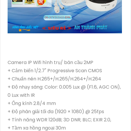
Camera IP Wifi hình trụ/ bán cầu 2MP
+ Cảm biến 1/2.7" Progressive Scan CMOS
+ Chuẩn nén H.265+/H.265/H.264+/H.264
+ Độ nhạy sáng: Color: 0.005 Lux @ (F1.6, AGC ON),
0 Lux with IR
+ Ống kính 2.8/4 mm
+ Độ phân giải tối đa (1920 × 1080) @ 25fps
+ Tính năng WDR 120dB; 3D DNR; BLC; EXIR 2.0,
+ Tầm xa hồng ngoại 30m