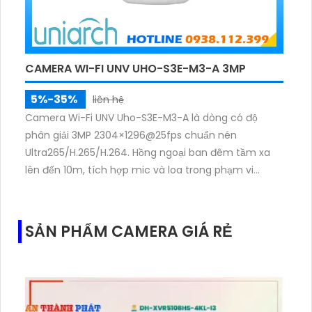
CAMERA WI-FI UNV UHO-S3E-M3-A 3MP
5%-35%
liên hệ
Camera Wi-Fi UNV Uho-S3E-M3-A là dòng có độ
phân giải 3MP 2304×1296@25fps chuẩn nén
Ultra265/H.265/H.264. Hồng ngoại ban đêm tầm xa
lên đến 10m, tích hợp mic và loa trong phạm vi
3m.Hỗ trợ thẻ nhớ MicroSD tối đa 256GB
SẢN PHẨM CAMERA GIÁ RẺ