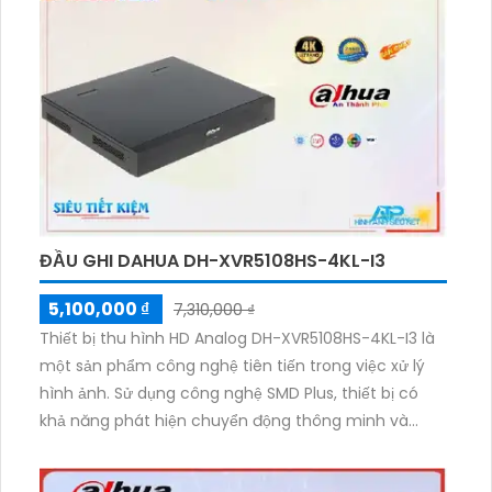
ĐẦU GHI DAHUA DH-XVR5108HS-4KL-I3
5,100,000 ₫
7,310,000 ₫
Thiết bị thu hình HD Analog DH-XVR5108HS-4KL-I3 là
một sản phẩm công nghệ tiên tiến trong việc xử lý
hình ảnh. Sử dụng công nghệ SMD Plus, thiết bị có
khả năng phát hiện chuyển động thông minh và
chụp hình ảnh ban đêm rõ nét. Với 1 HDD, thiết bị
cung cấp không gian lưu trữ đáng tin cậy. Thiết kế