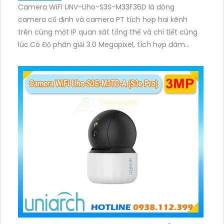
Camera WiFi UNV-Uho-S3S-M33F36D là dòng
camera cố định và camera PT tích hợp hai kênh
trên cùng một IP quan sát tổng thể và chi tiết cùng
lúc.Có Độ phân giải 3.0 Megapixel, tích hợp đàm
thoại hai chiều. Hồng ngoại ban đêm và đèn ánh
sáng ấm lên đến 10m.