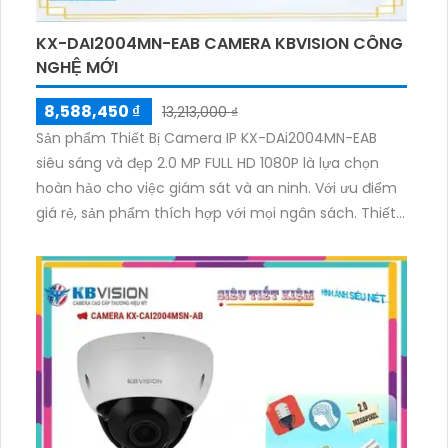
KX-DAI2004MN-EAB CAMERA KBVISION CÔNG
NGHỆ MỚI
8,588,450 ₫
13,213,000 ₫
Sản phẩm Thiết Bị Camera IP KX-DAi2004MN-EAB
siêu sáng và đẹp 2.0 MP FULL HD 1080P là lựa chọn
hoàn hảo cho việc giám sát và an ninh. Với ưu điểm
giá rẻ, sản phẩm thích hợp với mọi ngân sách. Thiết
bị này được trang bị công nghệ Hồng Ngoại SMD
mạnh mẽ hơn Sony STARVIS CMOS, mang lại hình
ảnh trung thực và rõ ràng. Hơn nữa, truyền hình ảnh
chất lượng trên nền tảng IP giúp dễ dàng kết nối và
điều khiển từ xa. Với thiết kế đẹp và chất lượng, đây là
sự lựa chọn tuyệt vời cho hệ thống giám sát cá nhân
hoặc doanh nghiệp.