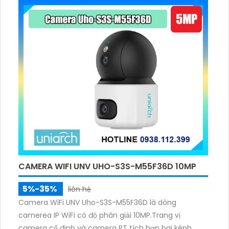
dụng với chế độ riêng tư khanh vùng IP POE. Sử dụng
công nghệ nổi bật trên chip Starlight, camera có độ
nhạy sáng cao, giúp giám sát tốt hơn trong điều kiện
thiếu sáng. Với công nghệ Sony STARVIS CMOS, hình
ảnh sáng đẹp được tối ưu hóa, đặc biệt là vào ban
đêm với công nghệ hồng ngoại 40m. Camera hỗ trợ
chất lượng hình ảnh Full HD 1080P 2.0 megapixel,
đảm bảo độ nét phù hợp để phân biệt người xem
ban đêm. Hơn nữa, camera còn hỗ trợ giao thức
ONVIF, đảm bảo tính tương thích và linh hoạt khi tích
hợp với các hệ thống giám sát khác.
CAMERA WIFI UNV UHO-S3S-M55F36D 10MP
5%-35%
liên hệ
Camera WiFi UNV Uho-S3S-M55F36D là dòng
camerea IP WiFi có độ phân giải 10MP.Trang vị
camera cố định và camera PT tích hợp hai kênh