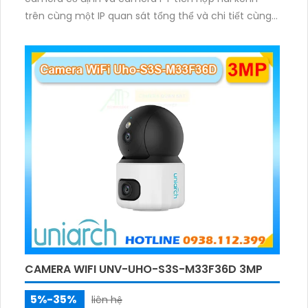
trên cùng một IP quan sát tổng thể và chi tiết cùng
lúc, hỗ trợ đàm thoại hai chiều cảnh báo âm thanh
ánh sáng. Kết hợp hồng ngoại và đèn ấm cho hình
ảnh có màu trong nhiều điều kiện khác nhau trong
phạm vi 3m.
CAMERA WIFI UNV-UHO-S3S-M33F36D 3MP
5%-35%
liên hệ