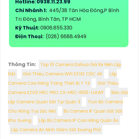
Hotline: 0938.11.23.99
Chi Nhánh 1:
445/38 Tân Hòa Đông,P Bình
Trị Đông, Bình Tân, TP HCM
Kỹ Thuật:
0906.855.330
Điện Thoại:
(028) 6688.4949
Thông Tin:
Top 10 Camera Dahua Giá Rẻ Nên Lắp
Đặt
Giới Thiệu Camera Wifi EZVIZ C6C 4K
Lắp
Camera Cửa Hàng Trang Thiết Bị Y Tế
Giới Thiệu
Camera EZVIZ H6C PRO CS-H6C-R105-1J4WF
Báo Giá
Lắp Camera Quan Sát Tại Quận 3
Trọn Bộ Camera
Cho Nông Trại Sắc Nét
Bộ Camera IP Quan Sát Sát
Kho Xưởng
Lắp Bộ Camera IP Cửa Hàng Quần Áo
Lắp Camera An Ninh Giám Sát Đường Phố