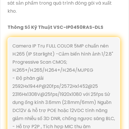
sát sản phẩm trong quá trình đóng gói và xuất
kho.
Thông Số Kỹ Thuật VSC-IP0450RAS-DLS
Camera IP Trụ FULL COLOR 5MP chuẩn nén
H.265 (IP Starlight) -Cảm biến hình ảnh 1/2.8"
Progressive Scan CMOS;
H.265+/H.265/H.264+/H.264/MJPEG
- Độ phân giải
2592Hx1944P@20fps/2572Hx1452@25
2316Hx1308V@25fps/1920x1080 với 25fps Sử
dụng ống kính 3.6mm (2.8mm/6mm) Nguồn
DC12V & hỗ trợ POE hoặc 12VDC tính năng
giảm nhiễu số 3D DNR, chống ngược sáng BLC,
- Hỗ trợ P2P , Tích hợp MIC thu âm