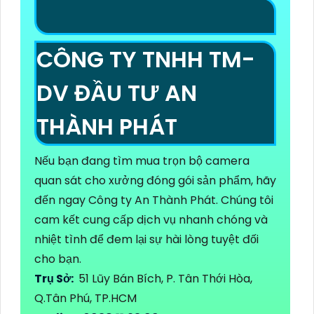
CÔNG TY TNHH TM-
DV ĐẦU TƯ AN
THÀNH PHÁT
Nếu bạn đang tìm mua trọn bộ camera
quan sát cho xưởng đóng gói sản phẩm, hãy
đến ngay Công ty An Thành Phát. Chúng tôi
cam kết cung cấp dịch vụ nhanh chóng và
nhiệt tình để đem lại sự hài lòng tuyệt đối
cho bạn.
Trụ Sở:
51 Lũy Bán Bích, P. Tân Thới Hòa,
Q.Tân Phú, TP.HCM