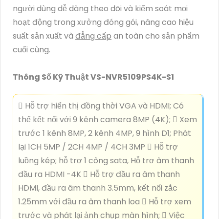
người dùng dễ dàng theo dõi và kiểm soát mọi
hoạt động trong xưởng đóng gói, nâng cao hiệu
suất sản xuất và
đẳng cấp
an toàn cho sản phẩm
cuối cùng.
Thông Số Kỹ Thuật VS-NVR5109PS4K-S1
 Hỗ trợ hiển thị đồng thời VGA và HDMI; Có
thể kết nối với 9 kênh camera 8MP (4K);  Xem
trước 1 kênh 8MP, 2 kênh 4MP, 9 hình D1; Phát
lại 1CH 5MP / 2CH 4MP / 4CH 3MP  Hỗ trợ
luồng kép; hỗ trợ 1 công sata, Hỗ trợ âm thanh
đầu ra HDMI -4K  Hỗ trợ đầu ra âm thanh
HDMI, đầu ra âm thanh 3.5mm, kết nối zắc
1.25mm với đầu ra âm thanh loa  Hỗ trợ xem
trước và phát lại ảnh chụp màn hình;  Việc