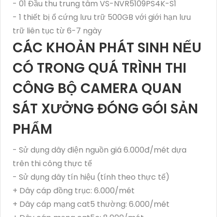
- 01 Đầu thu trung tâm VS-NVR5109PS4K-S1
- 1 thiết bị ổ cứng lưu trữ 500GB với giới hạn lưu
trữ liên tục từ 6-7 ngày
CÁC KHOẢN PHÁT SINH NẾU
CÓ TRONG QUÁ TRÌNH THI
CÔNG BỘ CAMERA QUAN
SÁT XƯỞNG ĐÓNG GÓI SẢN
PHẨM
- Sử dụng dây điện nguồn giá 6.000đ/mét dựa
trên thi công thực tế
- Sử dụng dây tín hiệu (tính theo thực tế)
+ Dây cáp đồng trục: 6.000/mét
+ Dây cáp mạng cat5 thường: 6.000/mét