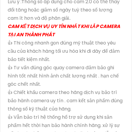
Lưu ý :Thông số áp dụng cho cam 2.0 có thể thay
đổi tăng hoặc giảm số ngày tuỳ theo số lượng
cam ít hơn và độ phân giải..
CAM KẾT DỊCH VỤ UY TÍN NHẤT KHI LẮP CAMERA
TẠI AN THÀNH PHÁT
👍 Thi công nhanh gọn đúng mỹ thuật theo yêu
cầu của khách hàng tối ưu hóa khi đi dây để đảm
bảo tiết kiệm nhất.
👍 Tư vấn đúng góc quay camera đảm bảo ghi
hình tốt nhất hình ảnh chất lượng nhất . hạn chế
góc chết nhất.
👍 Chiết khấu camera theo hãng dịch vụ bảo trì
bảo hành camera uy tín . cam kết sản phẩm đúng
thông số kỹ thuật của hãng.
👍 Vẫn bảo trì hệ thống hổ trợ sử dụng khi sản
phẩm hết thời hạn bảo hành chính hãng. xử lý sự