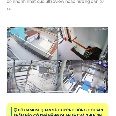
cố nhanh nhất qua ultraview hoặc hướng dẫn từ
xa.
😇 BỘ CAMERA QUAN SÁT XƯỞNG ĐÓNG GÓI SẢN
PHẨM NÀY CÓ KHẢ NĂNG QUAN SÁT VÀ GHI HÌNH