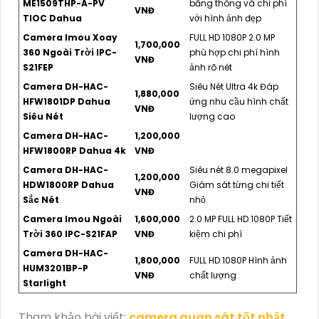
ME1509THP-A-PV
băng thông và chi phí
VNĐ
TIOC Dahua
với hình ảnh đẹp
Camera Imou Xoay
FULL HD 1080P 2.0 MP
1,700,000
360 Ngoài Trời IPC-
phù hợp chi phí hình
VNĐ
S21FEP
ảnh rõ nét
Camera DH-HAC-
Siêu Nét Ultra 4k Đáp
1,880,000
HFW1801DP Dahua
ứng nhu cầu hình chất
VNĐ
Siêu Nét
lượng cao
Camera DH-HAC-
1,200,000
HFW1800RP Dahua 4k
VNĐ
Camera DH-HAC-
Siêu nét 8.0 megapixel
1,200,000
HDW1800RP Dahua
Giám sát từng chi tiết
VNĐ
Sắc Nét
nhỏ
Camera Imou Ngoài
1,600,000
2.0 MP FULL HD 1080P Tiết
Trời 360 IPC-S21FAP
VNĐ
kiệm chi phí
Camera DH-HAC-
1,800,000
FULL HD 1080P Hình ảnh
HUM3201BP-P
VNĐ
chất lượng
Starlight
Tham khảo bài viết:
camera quan sát tốt nhất