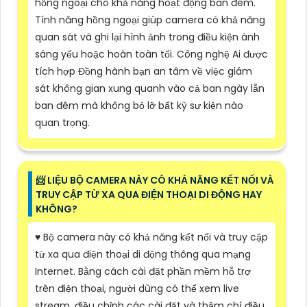
hồng ngoại cho khả năng hoạt động ban đêm.
Tính năng hồng ngoại giúp camera có khả năng
quan sát và ghi lại hình ảnh trong điều kiện ánh
sáng yếu hoặc hoàn toàn tối. Công nghệ Ai được
tích hợp Đồng hành bạn an tâm về việc giám
sát không gian xung quanh vào cả ban ngày lẫn
ban đêm mà không bỏ lỡ bất kỳ sự kiện nào
quan trọng.
📨 LIỆU BỘ CAMERA NÀY CÓ KHẢ NĂNG KẾT NỐI VÀ
TRUY CẬP TỪ XA QUA ĐIỆN THOẠI DI ĐỘNG HAY
KHÔNG?
♥️ Bộ camera này có khả năng kết nối và truy cập
từ xa qua điện thoại di động thông qua mạng
Internet. Bằng cách cài đặt phần mềm hỗ trợ
trên điện thoại, người dùng có thể xem live
stream, điều chỉnh các cài đặt và thậm chí điều