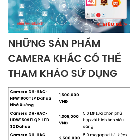
NHỮNG SẢN PHẨM
CAMERA KHÁC CÓ THỂ
THAM KHẢO SỬ DỤNG
Camera DH-HAC-
1,500,000
HFW1800TLP Dahua
VNĐ
Nhà Xưởng
Camera DH-HAC-
5.0 MP Lựa chọn phù
1,305,000
HDW1509TLQP-LED-
hợp với hình ảnh siêu
VNĐ
S2 Dahua
sáng
Camera DH-HAC-
5.0 megapixel tiết kiệm
2,500,000