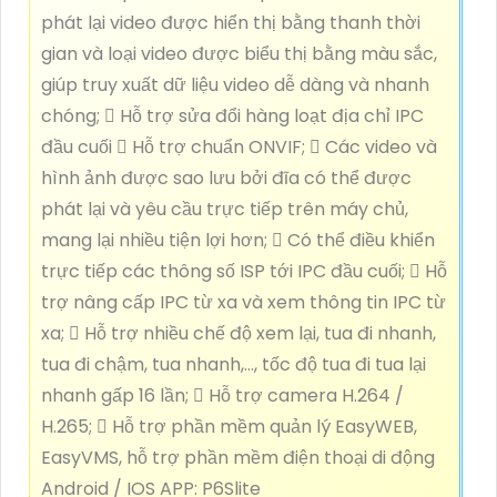
phát lại video được hiển thị bằng thanh thời
gian và loại video được biểu thị bằng màu sắc,
giúp truy xuất dữ liệu video dễ dàng và nhanh
chóng;  Hỗ trợ sửa đổi hàng loạt địa chỉ IPC
đầu cuối  Hỗ trợ chuẩn ONVIF;  Các video và
hình ảnh được sao lưu bởi đĩa có thể được
phát lại và yêu cầu trực tiếp trên máy chủ,
mang lại nhiều tiện lợi hơn;  Có thể điều khiển
trực tiếp các thông số ISP tới IPC đầu cuối;  Hỗ
trợ nâng cấp IPC từ xa và xem thông tin IPC từ
xa;  Hỗ trợ nhiều chế độ xem lại, tua đi nhanh,
tua đi chậm, tua nhanh,…, tốc độ tua đi tua lại
nhanh gấp 16 lần;  Hỗ trợ camera H.264 /
H.265;  Hỗ trợ phần mềm quản lý EasyWEB,
EasyVMS, hỗ trợ phần mềm điện thoại di động
Android / IOS APP: P6Slite