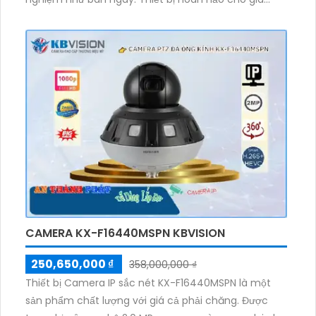
đình, căn hộ với khả năng xoay 360 độ, thu âm và loa
rõ ràng. Sử dụng công nghệ IP Wifi độc đáo, không
ảnh hưởng đến chất lượng. Lựa chọn tốt cho việc cải
thiện an ninh và tiện ích gia đình.
CAMERA KX-F16440MSPN KBVISION
250,650,000 ₫
358,000,000 ₫
Thiết bị Camera IP sắc nét KX-F16440MSPN là một
sản phẩm chất lượng với giá cả phải chăng. Được