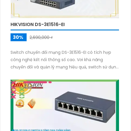
HIKVISION DS-3E1516-EI
30%
2,690,000 ₫
Switch chuyển đổi mạng DS-3E1516-EI có tích hợp
công nghệ kết nối thông số cao. Với khả năng
chuyển đổi và quản lý mạng hiệu quả, switch sử dụng
kết nối web và RJ45. Điều này cho phép người dùng
dễ dàng truy cập vào giao diện quản lý qua trình
duyệt web và cấu hình các thông số mạng.
Switch DS-3E1516-EI được trang bị một số tính năng
vượt trội để nâng cao hiệu suất mạng. Với tốc độ
truyền dữ liệu nhanh chóng và ổn định, switch này
giúp tối ưu hoá việc chia sẻ dữ liệu và truyền tải video
HD một cách mượt mà.