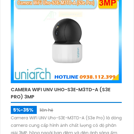
CAMERA WIFI UNV UHO-S3E-M3TD-A (S3E
PRO) 3MP
5%-35%
liên hệ
Camera WiFi UNV Uho-S3E-M3TD-A (S3e Pro) là dòng
camera cung cấp hình ảnh chất lượng có độ phân
giải 3MP, hồng ngoài ban đêm và đèn ánh sáng ấm