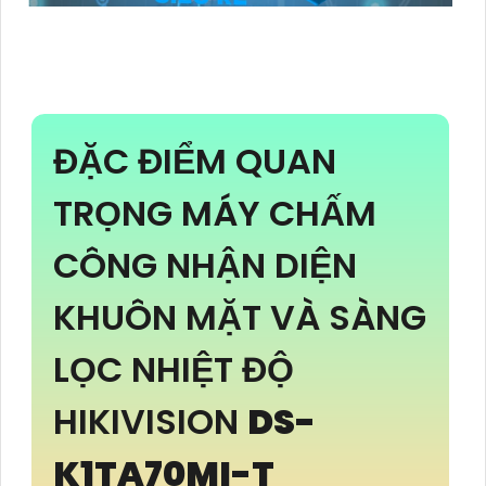
ĐẶC ĐIỂM QUAN
TRỌNG MÁY CHẤM
CÔNG NHẬN DIỆN
KHUÔN MẶT VÀ SÀNG
LỌC NHIỆT ĐỘ
HIKIVISION
DS-
K1TA70MI-T