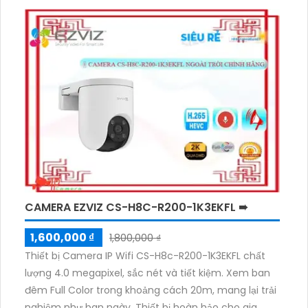
CAMERA EZVIZ CS-H8C-R200-1K3EKFL ➠
1,600,000 ₫
1,800,000 ₫
Thiết bị Camera IP Wifi CS-H8c-R200-1K3EKFL chất
lượng 4.0 megapixel, sắc nét và tiết kiệm. Xem ban
đêm Full Color trong khoảng cách 20m, mang lại trải
nghiệm như ban ngày. Thiết bị hoàn hảo cho gia