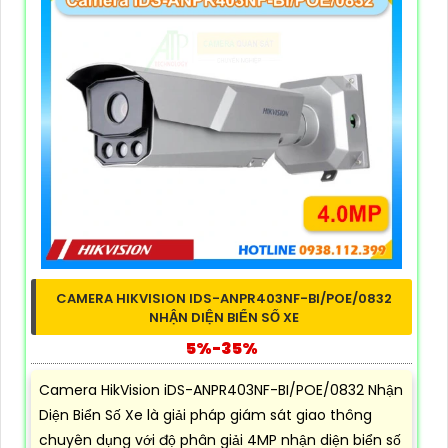
CAMERA HIKVISION IDS-ANPR403NF-BI/POE/0832
NHẬN DIỆN BIỂN SỐ XE
5%-35%
Camera HikVision iDS-ANPR403NF-BI/POE/0832 Nhận
Diện Biển Số Xe là giải pháp giám sát giao thông
chuyên dụng với độ phân giải 4MP nhận diện biển số