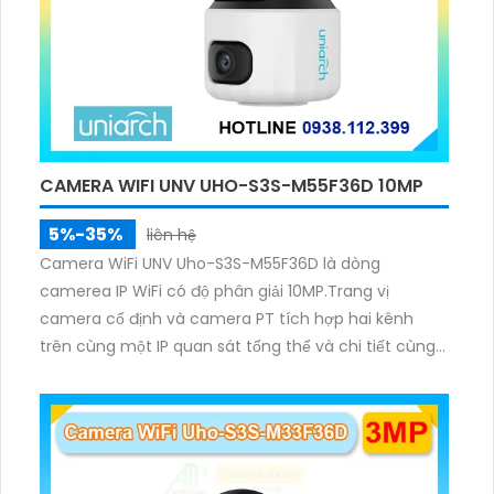
CAMERA WIFI UNV UHO-S3S-M55F36D 10MP
5%-35%
liên hệ
Camera WiFi UNV Uho-S3S-M55F36D là dòng
camerea IP WiFi có độ phân giải 10MP.Trang vị
camera cố định và camera PT tích hợp hai kênh
trên cùng một IP quan sát tổng thể và chi tiết cùng
lúc, hỗ trợ đàm thoại hai chiều cảnh báo âm thanh
ánh sáng. Kết hợp hồng ngoại và đèn ấm cho hình
ảnh có màu trong nhiều điều kiện khác nhau trong
phạm vi 3m.