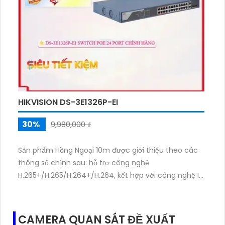
HIKVISION DS-3E1326P-EI
30%
9,980,000 ₫
Sản phẩm Hồng Ngoại 10m được giới thiệu theo các
thông số chính sau: hỗ trợ công nghệ
H.265+/H.265/H.264+/H.264, kết hợp với công nghệ IP
POE và tích hợp Hồng Ngoại SMD.
Switch chuyển đổi mạng DS-3E1326P-EI là một phần
trang bị quan trọng của sản phẩm này. Switch này
CAMERA QUAN SÁT ĐỀ XUẤT