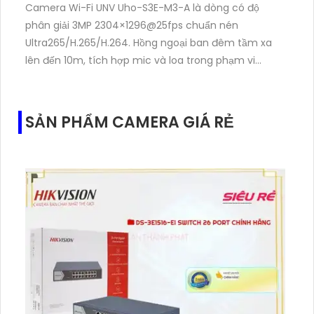
Camera Wi-Fi UNV Uho-S3E-M3-A là dòng có độ
phân giải 3MP 2304×1296@25fps chuẩn nén
Ultra265/H.265/H.264. Hồng ngoại ban đêm tầm xa
lên đến 10m, tích hợp mic và loa trong phạm vi
3m.Hỗ trợ thẻ nhớ MicroSD tối đa 256GB
SẢN PHẨM CAMERA GIÁ RẺ