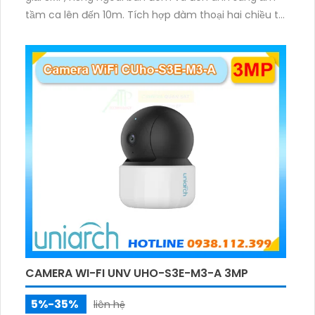
tầm ca lên đến 10m. Tích hợp đàm thoại hai chiều to
rõ ràng, hỗ trợ thẻ nhớ 512GB, có nút cảm ứng tiện lợi.
CAMERA WI-FI UNV UHO-S3E-M3-A 3MP
5%-35%
liên hệ