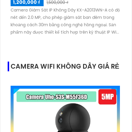
1,200,000 ₫
1,500,000 ₫
Camera Giám Sát IP Không Dây KX-A2013WN-A có độ
nét đến 2.0 MP, cho phép giám sát ban đêm trong
khoảng cách 30m bằng công nghệ hồng ngoại. Sản
phẩm này được thiết kế tích hợp trên kỹ thuật IP Wifi,
phù hợp cho dự án dân dụng và công trình lớn. Với
chức năng Hồng Ngoại SMD, camera này rất thích
hợp cho việc giám sát trong các xưởng sản xuất, kho
hàng và nhà xưởng. Thân camera được làm từ chất
CAMERA WIFI KHÔNG DÂY GIÁ RẺ
liệu Plastic, mang lại độ bền cao và khả năng chống
va đập tốt. Sản phẩm còn tích hợp chức năng thu
âm và loa cao cấp, giúp người dùng có thể giao tiếp
trực tiếp thông qua camera.