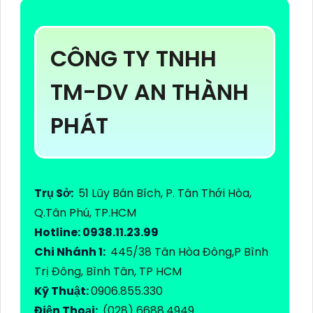
CÔNG TY TNHH
TM-DV AN THÀNH
PHÁT
Trụ Sở:
51 Lũy Bán Bích, P. Tân Thới Hòa,
Q.Tân Phú, TP.HCM
Hotline: 0938.11.23.99
Chi Nhánh 1:
445/38 Tân Hòa Đông,P Bình
Trị Đông, Bình Tân, TP HCM
Kỹ Thuật:
0906.855.330
Điện Thoại:
(028) 6688.4949