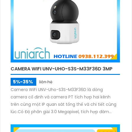
CAMERA WIFI UNV-UHO-S3S-M33F36D 3MP
5%-35%
liên hệ
Camera WiFi UNV-Uho-S3S-M33F36D là dòng
camera cố định và camera PT tích hợp hai kênh
trên cùng một IP quan sát tổng thể và chi tiết cùng
lúc.Có Độ phân giải 3.0 Megapixel, tích hợp đàm
thoại hai chiều. Hồng ngoại ban đêm và đèn ánh
sáng ấm lên đến 10m.