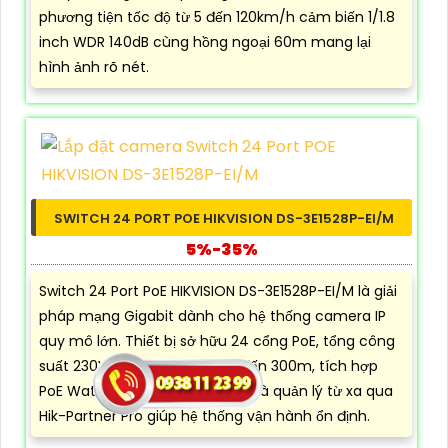
phương tiện tốc độ từ 5 đến 120km/h cảm biến 1/1.8
inch WDR 140dB cùng hồng ngoại 60m mang lại
hình ảnh rõ nét.
SWITCH 24 PORT POE HIKVISION DS-3E1528P-EI/M
5%-35%
Switch 24 Port PoE HIKVISION DS-3E1528P-EI/M là giải
pháp mạng Gigabit dành cho hệ thống camera IP
quy mô lớn. Thiết bị sở hữu 24 cổng PoE, tổng công
suất 230W, truyền nguồn lên đến 300m, tích hợp
PoE Watchdog, chống sét 6KV và quản lý từ xa qua
Hik-Partner Pro giúp hệ thống vận hành ổn định.