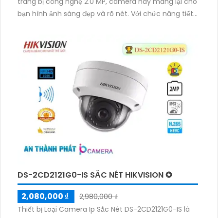
trang bị công nghệ 2.0 MP, camera này mang lại cho
bạn hình ảnh sáng đẹp và rõ nét. Với chức năng tiết
kiệm chi phí, camera này sử dụng công nghệ Hồng
Ngoại SMD để cho hình ảnh ban đêm rõ ràng trong
vòng 150m. Đặc biệt, camera này thích hợp để lắp
đặt trong những không gian rộng, với khả năng xoay
360 độ. Với công nghệ IP, việc nâng cấp hệ thống
camera dễ dàng hơn bao giờ hết. Cuối cùng,
camera còn có chức năng zoom giám sát diện rộng,
giúp bạn quan sát mọi chi tiết qua thiết bị này.
DS-2CD2121G0-IS SẮC NÉT HIKVISION ✪
2,080,000 ₫
2,980,000 ₫
Thiết bị Loại Camera Ip Sắc Nét DS-2CD2121G0-IS là