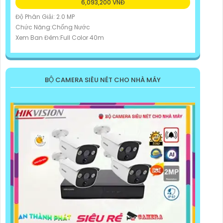
6,093,200 VNĐ
Độ Phân Giải: 2.0 MP
Chức Năng:Chống Nước
Xem Ban Đêm:Full Color 40m
BỘ CAMERA SIÊU NÉT CHO NHÀ MÁY