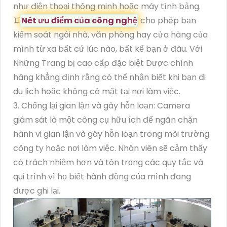
như điện thoại thông minh hoặc máy tính bảng.
♊
Nét ưu điểm của công nghệ
cho phép bạn
kiểm soát ngôi nhà, văn phòng hay cửa hàng của
mình từ xa bất cứ lúc nào, bất kể bạn ở đâu. Với
Những Trang bị cao cấp đặc biệt Dược chính
hãng khẳng định rằng có thể nhận biết khi bạn đi
du lịch hoặc không có mặt tại nơi làm việc.
3. Chống lại gian lận và gây hỗn loạn: Camera
giám sát là một công cụ hữu ích để ngăn chặn
hành vi gian lận và gây hỗn loạn trong môi trường
công ty hoặc nơi làm việc. Nhân viên sẽ cảm thấy
có trách nhiệm hơn và tôn trọng các quy tắc và
qui trình vì họ biết hành động của mình đang
được ghi lại.