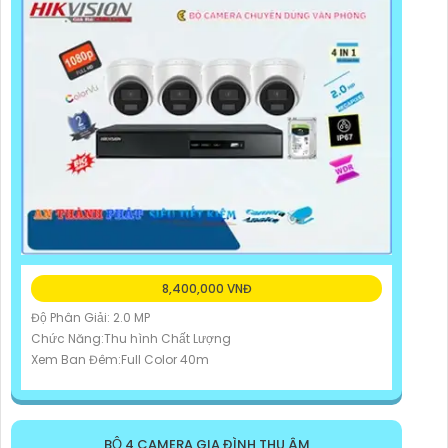
8,400,000 VNĐ
Độ Phân Giải: 2.0 MP
Chức Năng:Thu hình Chất Lượng
Xem Ban Đêm:Full Color 40m
BỘ 4 CAMERA GIA ĐÌNH THU ÂM