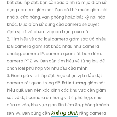
bắt đầu lắp đặt, bạn cần xác định rõ mục đích sử
dụng camera giám sát. Bạn có thể muốn giám sát
nhà ở, cửa hàng, văn phòng hoặc bất kỳ nơi nào
khác. Mục đích sử dụng của camera sẽ quyết
định vị trí và phạm vi quan trọng của nó.
2. Tìm hiểu về các loại camera giám sát: Có nhiều
loại camera giám sát khác nhau như camera
analog, camera IP, camera quan sát ban đêm,
camera PTZ, vv. Bạn cần tìm hiểu về từng loại để
chọn loại phù hợp với nhu cầu của mình.
3. Đánh giá vị trí lắp đặt: Việc chọn vị trí lắp đặt
camera rất quan trọng để 🔄
tin tưởng
giám sát
hiệu quả. Bạn nên xác định các khu vực cần giám
sát và đặt camera ở những vị trí phù hợp, như
cửa ra vào, khu vực gian lận tiềm ẩn, phòng khách
khẳng định
sạn, vv. Bạn cũng cần
rằng camera