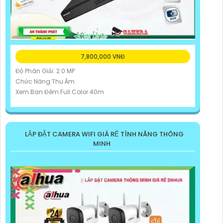
7,800,000 VNĐ
Độ Phân Giải: 2.0 MP
Chức Năng:Thu Âm
Xem Ban Đêm:Full Color 40m
LẮP ĐẶT CAMERA WIFI GIÁ RẺ TÍNH NĂNG THÔNG
MINH