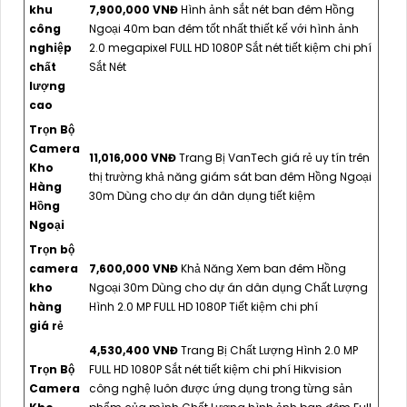
khu
7,900,000 VNĐ
Hình ảnh sắt nét ban đêm Hồng
công
Ngoại 40m ban đêm tốt nhất thiết kế với hình ảnh
nghiệp
2.0 megapixel FULL HD 1080P Sắt nét tiết kiệm chi phí
chất
Sắt Nét
lượng
cao
Trọn Bộ
Camera
11,016,000 VNĐ
Trang Bị VanTech giá rẻ uy tín trên
Kho
thị trường khả năng giám sát ban đêm Hồng Ngoại
Hàng
30m Dùng cho dự án dân dụng tiết kiệm
Hồng
Ngoại
Trọn bộ
camera
7,600,000 VNĐ
Khả Năng Xem ban đêm Hồng
kho
Ngoại 30m Dùng cho dự án dân dụng Chất Lượng
hàng
Hình 2.0 MP FULL HD 1080P Tiết kiệm chi phí
giá rẻ
4,530,400 VNĐ
Trang Bị Chất Lượng Hình 2.0 MP
Trọn Bộ
FULL HD 1080P Sắt nét tiết kiệm chi phí Hikvision
Camera
công nghệ luôn được ứng dụng trong từng sản