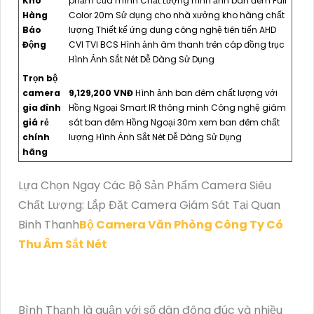
Kho
phẩm của mình Chất Lượng hình ảnh ban đêm Full
Hàng
Color 20m Sử dụng cho nhà xưởng kho hàng chất
Báo
lượng Thiết kế ứng dụng công nghệ tiên tiến AHD
Động
CVI TVI BCS Hình ảnh âm thanh trên cáp đồng trục
Hình Ảnh Sắt Nét Dễ Dàng Sử Dụng
Trọn bộ
camera
9,129,200 VNĐ
Hình ảnh ban đêm chất lượng với
gia đình
Hồng Ngoại Smart IR thông minh Công nghệ giám
giá rẻ
sát ban đêm Hồng Ngoại 30m xem ban đêm chất
chính
lượng Hình Ảnh Sắt Nét Dễ Dàng Sử Dụng
hãng
Lựa Chọn Ngay Các Bộ Sản Phẩm Camera Siêu
Chất Lượng: Lắp Đặt Camera Giám Sát Tại Quan
Binh Thanh
Bộ Camera Văn Phòng Công Ty Có
Thu Âm Sắt Nét
Bình Thạnh là quận với số dân đông đúc và nhiều