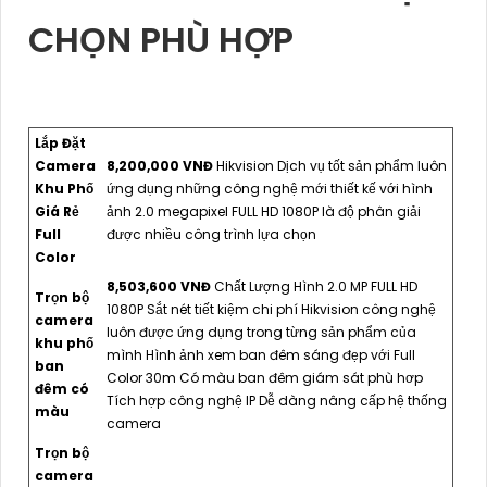
CHỌN PHÙ HỢP
Lắp Đặt
Camera
8,200,000 VNĐ
Hikvision Dịch vụ tốt sản phẩm luôn
Khu Phố
ứng dụng những công nghệ mới thiết kế với hình
Giá Rẻ
ảnh 2.0 megapixel FULL HD 1080P là độ phân giải
Full
được nhiều công trình lựa chọn
Color
8,503,600 VNĐ
Chất Lượng Hình 2.0 MP FULL HD
Trọn bộ
1080P Sắt nét tiết kiệm chi phí Hikvision công nghệ
camera
luôn được ứng dụng trong từng sản phẩm của
khu phố
mình Hình ảnh xem ban đêm sáng đẹp với Full
ban
Color 30m Có màu ban đêm giám sát phù hơp
đêm có
Tích hợp công nghệ IP Dễ dàng nâng cấp hệ thống
màu
camera
Trọn bộ
camera