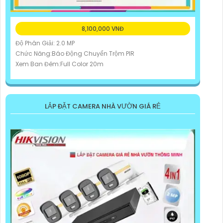
8,100,000 VNĐ
Độ Phân Giải: 2.0 MP
Chức Năng:Báo Động Chuyển Trộm PIR
Xem Ban Đêm:Full Color 20m
LẮP ĐẶT CAMERA NHÀ VƯỜN GIÁ RẺ