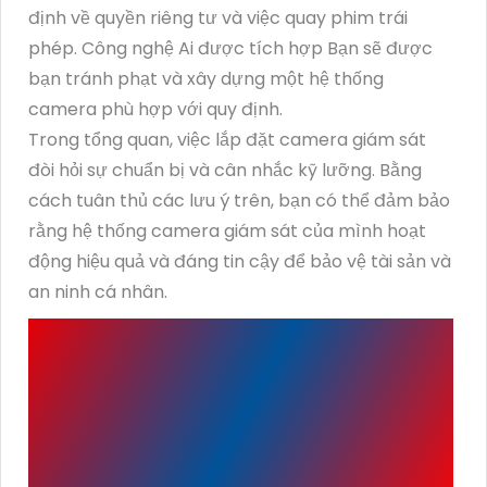
định về quyền riêng tư và việc quay phim trái
phép. Công nghệ Ai được tích hợp Bạn sẽ được
bạn tránh phạt và xây dựng một hệ thống
camera phù hợp với quy định.
Trong tổng quan, việc lắp đặt camera giám sát
đòi hỏi sự chuẩn bị và cân nhắc kỹ lưỡng. Bằng
cách tuân thủ các lưu ý trên, bạn có thể đảm bảo
rằng hệ thống camera giám sát của mình hoạt
động hiệu quả và đáng tin cậy để bảo vệ tài sản và
an ninh cá nhân.
TẠI SAO BẠN NÊN LỰA
CHỌN AN THÀNH PHÁT
ĐỂ CÓ THỂ LẮP ĐẶT MỘT