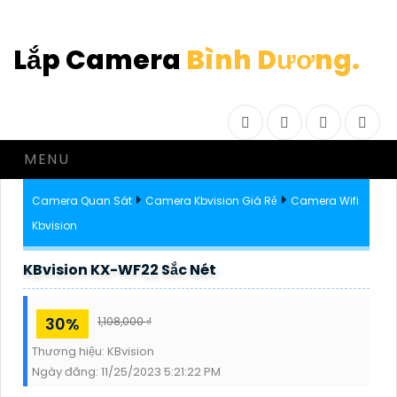
Lắp Camera
Bình Dương.
Facebook
Twitter
Instagram
Drib
MENU
Camera Quan Sát
Camera Kbvision Giá Rẻ
Camera Wifi
Kbvision
KBvision KX-WF22 Sắc Nét
30%
1,108,000 ₫
Thương hiệu:
KBvision
Ngày đăng:
11/25/2023 5:21:22 PM