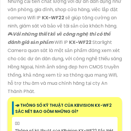
Những cải tiến chất lượng với dự án dân dụng như
văn phòng, gia đình, shop cửa hàng, việc lắp đặt
camera Wifi IP
KX-WF22
sẽ giúp tăng cường an
ninh, giám sát và bảo vệ tài sản của khách hàng.
🎮
Vói những thiết kế về công nghệ thì có thể
đánh giá sản phẩm
Wifi IP
KX-WF22
Starlight
Camera quan sát là một sản phẩm đáng xem xét
cho các dự án dân dụng, với công nghệ thiếu sáng
Hồng Ngoại, hình ảnh sáng đẹp hơn CMOS truyền
thống, khả năng xem từ xa thông qua mạng Wifi,
hỗ trợ thu âm và mua chính hãng tại cty An
Thành Phát.
📣 THÔNG SỐ KỸ THUẬT CỦA KBVISION KX-WF2
SẮC NÉT BAO GỒM NHỮNG GÌ?
🙆‍♀️
Thông số kỹ thuật của KBvision KX-WF22 Sắc Nét