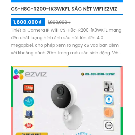
CS-H8C-R200-1K3WKFL SẮC NÉT WIFI EZVIZ
1,600,000 ₫
1,800,000 ₫
Thiết bị Camera IP Wifi CS-H8c-R200-1K3WKFL mang
đến chất lượng hình ảnh sắc nét lên đến 4.0
megapixel, cho phép xem rõ ngay cả vào ban đêm
với khoảng cách 20m trong màu sắc sinh động. Với
công nghệ IP Wifi, camera không bị giảm chất lượng,
đảm bảo hình ảnh màu sắc ổn định ngay cả trong
điều kiện ánh sáng yếu. Camera có khả năng xoay
360 độ, thu âm và phát loa rõ ràng, phù hợp cho việc
lắp đặt trong gia đình hoặc căn hộ.