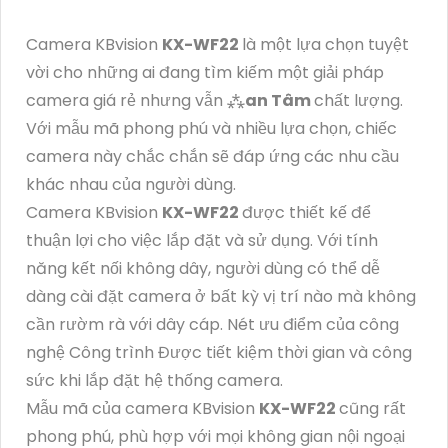
Camera KBvision
KX-WF22
là một lựa chọn tuyệt
vời cho những ai đang tìm kiếm một giải pháp
camera giá rẻ nhưng vẫn ⁂
an Tâm
chất lượng.
Với mẫu mã phong phú và nhiều lựa chọn, chiếc
camera này chắc chắn sẽ đáp ứng các nhu cầu
khác nhau của người dùng.
Camera KBvision
KX-WF22
được thiết kế để
thuận lợi cho việc lắp đặt và sử dụng. Với tính
năng kết nối không dây, người dùng có thể dễ
dàng cài đặt camera ở bất kỳ vị trí nào mà không
cần rườm rà với dây cáp. Nét ưu điểm của công
nghệ Công trình Được tiết kiệm thời gian và công
sức khi lắp đặt hệ thống camera.
Mẫu mã của camera KBvision
KX-WF22
cũng rất
phong phú, phù hợp với mọi không gian nội ngoại