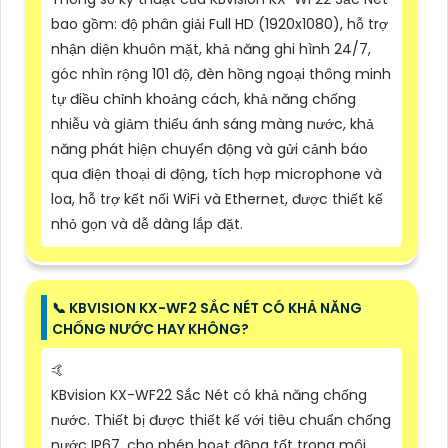
bao gồm: độ phân giải Full HD (1920x1080), hỗ trợ
nhận diện khuôn mặt, khả năng ghi hình 24/7,
góc nhìn rộng 101 độ, đèn hồng ngoại thông minh
tự điều chỉnh khoảng cách, khả năng chống
nhiễu và giảm thiểu ánh sáng màng nước, khả
năng phát hiện chuyển động và gửi cảnh báo
qua điện thoại di động, tích hợp microphone và
loa, hỗ trợ kết nối WiFi và Ethernet, được thiết kế
nhỏ gọn và dễ dàng lắp đặt.
📞 KBVISION KX-WF2 SẮC NÉT CÓ KHẢ NĂNG
CHỐNG NƯỚC HAY KHÔNG?
🤙
KBvision KX-WF22 Sắc Nét có khả năng chống
nước. Thiết bị được thiết kế với tiêu chuẩn chống
nước IP67, cho phép hoạt động tốt trong môi