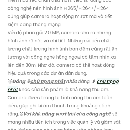
hiện màu sắc chân thật hơn. Việc sử dụng các
công nghệ nén hình ảnh H.265/H.264+/H.264
cũng giúp camera hoạt động mượt mà và tiết
kiệm băng thông mạng.
Với độ phân giải 2.0 MP, camera cho ra những
hình ảnh rõ nét và chi tiết. Những cải tiến chất
lượng chất lượng hình ảnh ban đêm cũng rất ấn
tượng với công nghệ hồng ngoại có tầm nhìn xa
lên đến 30m. Nhờ đó, camera có thể hoạt động
hiệu quả trong các dự án dân dụng.
🥉
Đáng ☣️
chú trọng nhất
nhất
đáng 🔰
chú trọng
nhất
khác của sản phẩm là khả năng thu âm.
Camera được trang bị tính năng thu âm toàn
diện, giúp ghi lại âm thanh trong khoảng cách
rộng. 🎖️
Với khả năng vượt trội của công nghệ
sẽ
mang nhiều tiện ích trong việc quản lý và giám sát