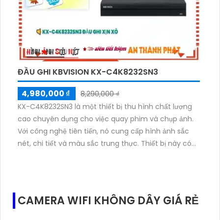
bảo chất lượng. Hãy trải nghiệm hình ảnh trung thực
và chức năng vượt trội của camera với khả năng thu
âm và loa.
ĐẦU GHI KBVISION KX-C4K8232SN3
4,980,000 ₫
8,290,000 ₫
KX-C4K8232SN3 là một thiết bị thu hình chất lượng
cao chuyên dụng cho việc quay phim và chụp ảnh.
Với công nghệ tiên tiến, nó cung cấp hình ảnh sắc
nét, chi tiết và màu sắc trung thực. Thiết bị này có
khả năng ghi hình 4K và hỗ trợ nhiều chế độ quay, từ
quay chậm đến quay nhanh, giúp bạn tạo ra những
cảnh quay độc đáo và ấn tượng. Thiết bị cũng được
thiết kế nhỏ gọn, dễ sử dụng và bền bỉ, là trợ thủ đắc
CAMERA WIFI KHÔNG DÂY GIÁ RẺ
lực cho các nhà sản xuất phim và nhiếp ảnh gia
chuyên nghiệp.