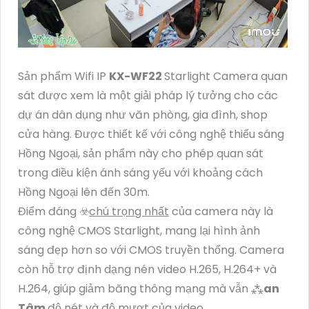
Sản phẩm Wifi IP
KX-WF22
Starlight Camera quan
sát được xem là một giải pháp lý tưởng cho các
dự án dân dụng như văn phòng, gia đình, shop
cửa hàng. Được thiết kế với công nghệ thiếu sáng
Hồng Ngoại, sản phẩm này cho phép quan sát
trong điều kiện ánh sáng yếu với khoảng cách
Hồng Ngoại lên đến 30m.
Điểm đáng ☣️
chú trọng nhất
của camera này là
công nghệ CMOS Starlight, mang lại hình ảnh
sáng đẹp hơn so với CMOS truyền thống. Camera
còn hỗ trợ định dạng nén video H.265, H.264+ và
H.264, giúp giảm băng thông mạng mà vẫn ⁂
an
Tâm
độ nét và độ mượt của video.