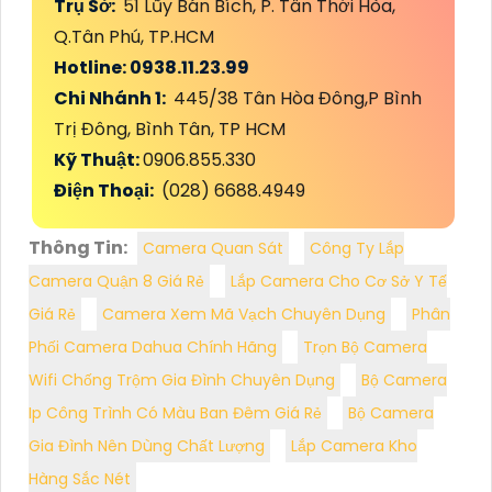
Trụ Sở:
51 Lũy Bán Bích, P. Tân Thới Hòa,
Q.Tân Phú, TP.HCM
Hotline: 0938.11.23.99
Chi Nhánh 1:
445/38 Tân Hòa Đông,P Bình
Trị Đông, Bình Tân, TP HCM
Kỹ Thuật:
0906.855.330
Điện Thoại:
(028) 6688.4949
Thông Tin:
Camera Quan Sát
Công Ty Lắp
Camera Quận 8 Giá Rẻ
Lắp Camera Cho Cơ Sở Y Tế
Giá Rẻ
Camera Xem Mã Vạch Chuyên Dụng
Phân
Phối Camera Dahua Chính Hãng
Trọn Bộ Camera
Wifi Chống Trộm Gia Đình Chuyên Dụng
Bộ Camera
Ip Công Trình Có Màu Ban Đêm Giá Rẻ
Bộ Camera
Gia Đình Nên Dùng Chất Lượng
Lắp Camera Kho
Hàng Sắc Nét