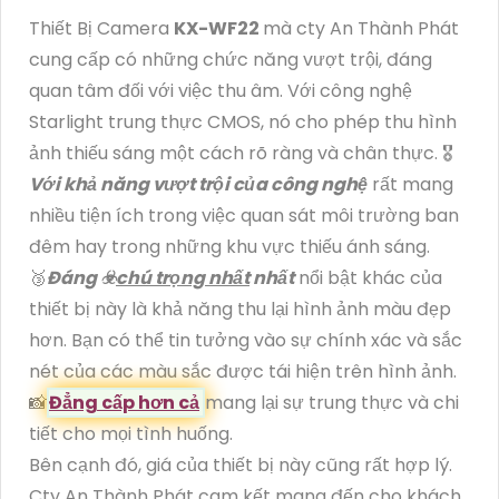
Thiết Bị Camera
KX-WF22
mà cty An Thành Phát
cung cấp có những chức năng vượt trội, đáng
quan tâm đối với việc thu âm. Với công nghệ
Starlight trung thực CMOS, nó cho phép thu hình
ảnh thiếu sáng một cách rõ ràng và chân thực. 🎖️
Với khả năng vượt trội của công nghệ
rất mang
nhiều tiện ích trong việc quan sát môi trường ban
đêm hay trong những khu vực thiếu ánh sáng.
🥉
Đáng ☣️
chú trọng nhất
nhất
nổi bật khác của
thiết bị này là khả năng thu lại hình ảnh màu đẹp
hơn. Bạn có thể tin tưởng vào sự chính xác và sắc
nét của các màu sắc được tái hiện trên hình ảnh.
📸
Đẳng cấp hơn cả
mang lại sự trung thực và chi
tiết cho mọi tình huống.
Bên cạnh đó, giá của thiết bị này cũng rất hợp lý.
Cty An Thành Phát cam kết mang đến cho khách