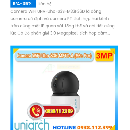
5%-35%
liên hệ
Camera WiFi UNV-Uho-S3S-M33F36D là dòng
camera cố định và camera PT tích hợp hai kênh
trên cùng một IP quan sát tổng thể và chi tiết cùng
lúc.Có Độ phân giải 3.0 Megapixel, tích hợp đàm
thoại hai chiều. Hồng ngoại ban đêm và đèn ánh
sáng ấm lên đến 10m.