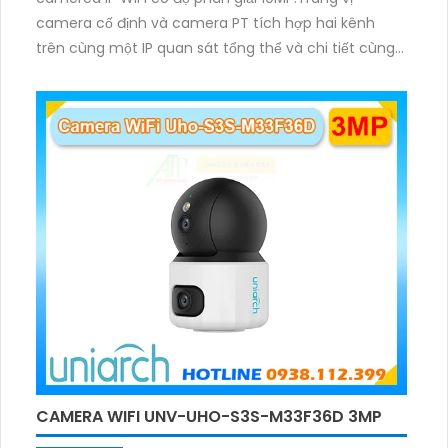
camera cố định và camera PT tích hợp hai kênh
trên cùng một IP quan sát tổng thể và chi tiết cùng
lúc, hỗ trợ đàm thoại hai chiều cảnh báo âm thanh
ánh sáng. Kết hợp hồng ngoại và đèn ấm cho hình
ảnh có màu trong nhiều điều kiện khác nhau trong
phạm vi 3m.
CAMERA WIFI UNV-UHO-S3S-M33F36D 3MP