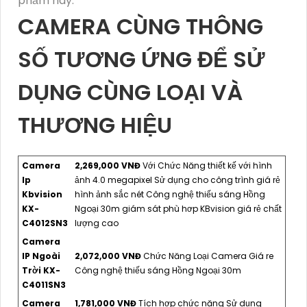
phẩm này.
CAMERA CÙNG THÔNG
SỐ TƯƠNG ỨNG ĐỂ SỬ
DỤNG CÙNG LOẠI VÀ
THƯƠNG HIỆU
Camera
2,269,000 VNĐ
Với Chức Năng thiết kế với hình
Ip
ảnh 4.0 megapixel Sử dụng cho công trình giá rẻ
Kbvision
hình ảnh sắc nét Công nghệ thiếu sáng Hồng
KX-
Ngoại 30m giám sát phù hơp KBvision giá rẻ chất
C4012SN3
lượng cao
Camera
IP Ngoài
2,072,000 VNĐ
Chức Năng Loại Camera Giá re
Trời KX-
Công nghệ thiếu sáng Hồng Ngoại 30m
C4011SN3
Camera
1,781,000 VNĐ
Tích hợp chức năng Sử dụng