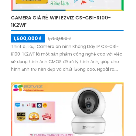
CAMERA GIÁ RẺ WIFI EZVIZ CS-CB1-R100-
1K2WF
1,500,000 ₫
1,700,000 ₫
Thiết bị Loại Camera an ninh Không Dây IP CS-CB1-
R100-1K2WF là một sản phẩm công nghệ cao với việc
sử dụng hình ảnh CMOS để xử lý hình ảnh, giúp cho
hình ảnh trở nên đẹp và chất lượng cao. Ngoài ra,
thiết bị còn có khả năng chụp hình ban đêm với
hồng ngoại lên đến 10m, mang đến những hình ảnh
sáng đẹp ngay cả trong điều kiện ánh sáng yếu. Thiết
bị cung cấp hình ảnh chất lượng trên nền tảng IP
Wifi, đảm bảo truyền hình ảnh một cách nhanh
chóng và ổn định. Đặc biệt, công nghệ hình ảnh sắc
nét với độ phân giải 2.0 MP giúp tạo nên hình ảnh sắc
nét và chi tiết. Sản phẩm còn hổ trợ thẻ nhớ và tích