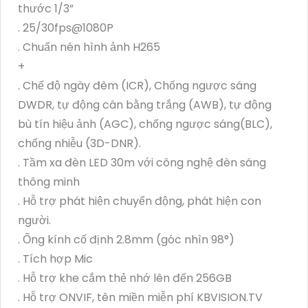
thước 1/3”
. 25/30fps@1080P
. Chuẩn nén hình ảnh H265
+
. Chế độ ngày đêm (ICR), Chống ngược sáng
DWDR, tự động cân bằng trắng (AWB), tự động
bù tín hiệu ảnh (AGC), chống ngược sáng(BLC),
chống nhiễu (3D-DNR).
. Tầm xa đèn LED 30m với công nghệ đèn sáng
thông minh
. Hỗ trợ phát hiện chuyển động, phát hiện con
người.
. Ống kính cố định 2.8mm (góc nhìn 98°)
. Tích hợp Mic
. Hỗ trợ khe cắm thẻ nhớ lên đến 256GB
. Hỗ trợ ONVIF, tên miền miễn phí KBVISION.TV