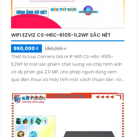
hợp công nghệ nhìn đêm chất lượng Hồng Ngoại
SMD, tăng cường khả năng quan sát và bảo mật.
WIFI EZVIZ CS-H6C-R105-1L2WF SẮC NÉT
950,000 ₫
1,150,000 ₫
Thiết bị Loại Camera Giá rẻ IP Wifi CS-H6c-R105-
1L2WF là một sản phẩm chất lượng với chip hình ảnh
có độ phân giải 2.0 MP, cho phép người dùng xem
qua điện thoại và máy tính một cách thuận tiện. Với
công nghệ Hồng Ngoại Smart IR, camera giúp quan
sát trong điều kiện thiếu sáng và phát hiện chuyển
động trong vùng lắp đặt. Với khả năng quan sát Hồng
Ngoại lên đến 10m, camera có thể lắp đặt ở những vị
trí không gian rộng. Đặc biệt, camera có khả năng
xoay 360 độ, giúp quan sát toàn diện. Sản phẩm
được sản xuất bởi một công ty uy tín và được đảm