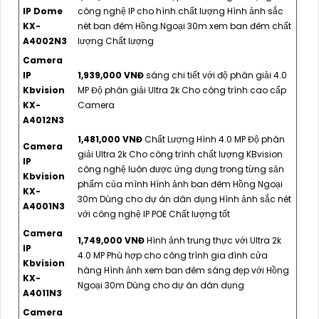
IP Dome
công nghệ IP cho hình chất lượng Hình ảnh sắc
KX-
nét ban đêm Hồng Ngoại 30m xem ban đêm chất
A4002N3
lượng Chất lượng
Camera
IP
1,939,000 VNĐ
sáng chi tiết với độ phân giải 4.0
Kbvision
MP Độ phân giải Ultra 2k Cho công trình cao cấp
KX-
Camera
A4012N3
1,481,000 VNĐ
Chất Lượng Hình 4.0 MP Độ phân
Camera
giải Ultra 2k Cho công trình chất lượng KBvision
IP
công nghệ luôn được ứng dụng trong từng sản
Kbvision
phẩm của mình Hình ảnh ban đêm Hồng Ngoại
KX-
30m Dùng cho dự án dân dụng Hình ảnh sắc nét
A4001N3
với công nghệ IP POE Chất lượng tốt
Camera
1,749,000 VNĐ
Hình ảnh trung thực với Ultra 2k
IP
4.0 MP Phù hợp cho công trình gia đình cửa
Kbvision
hàng Hình ảnh xem ban đêm sáng đẹp với Hồng
KX-
Ngoại 30m Dùng cho dự án dân dụng
A4011N3
Camera