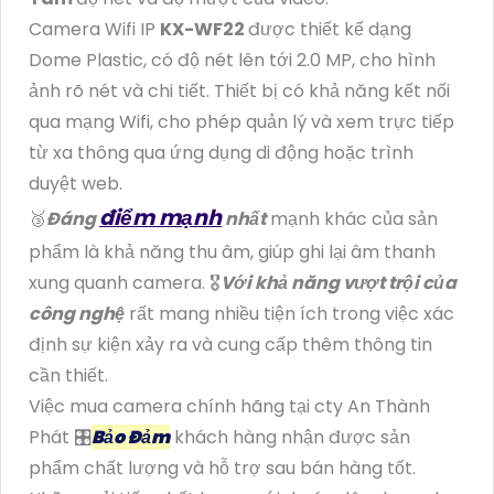
Camera Wifi IP
KX-WF22
được thiết kế dạng
Dome Plastic, có độ nét lên tới 2.0 MP, cho hình
ảnh rõ nét và chi tiết. Thiết bị có khả năng kết nối
qua mạng Wifi, cho phép quản lý và xem trực tiếp
từ xa thông qua ứng dụng di động hoặc trình
duyệt web.
điểm mạnh
🥉
Đáng
nhất
mạnh khác của sản
phẩm là khả năng thu âm, giúp ghi lại âm thanh
xung quanh camera. 🎖️
Với khả năng vượt trội của
công nghệ
rất mang nhiều tiện ích trong việc xác
định sự kiện xảy ra và cung cấp thêm thông tin
cần thiết.
Việc mua camera chính hãng tại cty An Thành
Phát 🎛
Bảo Đảm
khách hàng nhận được sản
phẩm chất lượng và hỗ trợ sau bán hàng tốt.