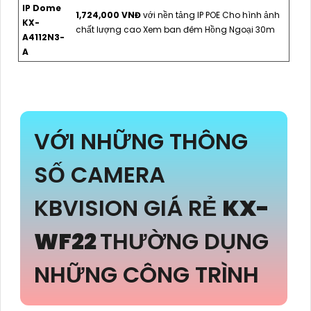
IP Dome
1,724,000 VNĐ
với nền tảng IP POE Cho hình ảnh
KX-
chất lượng cao Xem ban đêm Hồng Ngoại 30m
A4112N3-
A
VỚI NHỮNG THÔNG
SỐ CAMERA
KBVISION GIÁ RẺ
KX-
WF22
THƯỜNG DỤNG
NHỮNG CÔNG TRÌNH