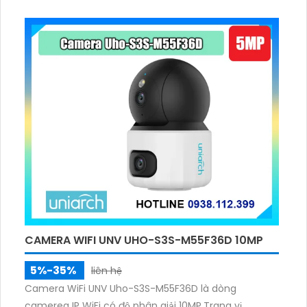
CAMERA WIFI UNV UHO-S3S-M55F36D 10MP
5%-35%
liên hệ
Camera WiFi UNV Uho-S3S-M55F36D là dòng
camerea IP WiFi có độ phân giải 10MP.Trang vị