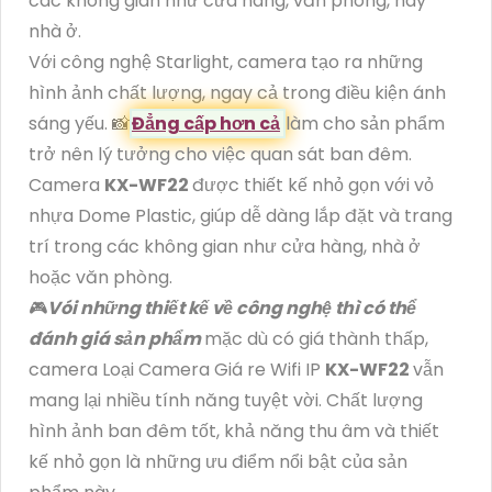
các không gian như cửa hàng, văn phòng, hay
nhà ở.
Với công nghệ Starlight, camera tạo ra những
hình ảnh chất lượng, ngay cả trong điều kiện ánh
sáng yếu. 📸
Đẳng cấp hơn cả
làm cho sản phẩm
trở nên lý tưởng cho việc quan sát ban đêm.
Camera
KX-WF22
được thiết kế nhỏ gọn với vỏ
nhựa Dome Plastic, giúp dễ dàng lắp đặt và trang
trí trong các không gian như cửa hàng, nhà ở
hoặc văn phòng.
🎮
Vói những thiết kế về công nghệ thì có thể
đánh giá sản phẩm
mặc dù có giá thành thấp,
camera Loại Camera Giá re Wifi IP
KX-WF22
vẫn
mang lại nhiều tính năng tuyệt vời. Chất lượng
hình ảnh ban đêm tốt, khả năng thu âm và thiết
kế nhỏ gọn là những ưu điểm nổi bật của sản