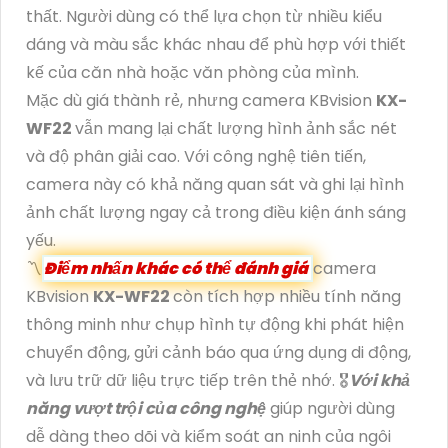
thất. Người dùng có thể lựa chọn từ nhiều kiểu
dáng và màu sắc khác nhau để phù hợp với thiết
kế của căn nhà hoặc văn phòng của mình.
Mặc dù giá thành rẻ, nhưng camera KBvision
KX-
WF22
vẫn mang lại chất lượng hình ảnh sắc nét
và độ phân giải cao. Với công nghệ tiên tiến,
camera này có khả năng quan sát và ghi lại hình
ảnh chất lượng ngay cả trong điều kiện ánh sáng
yếu.
〽
Điểm nhấn khác có thể đánh giá
camera
KBvision
KX-WF22
còn tích hợp nhiều tính năng
thông minh như chụp hình tự động khi phát hiện
chuyển động, gửi cảnh báo qua ứng dụng di động,
và lưu trữ dữ liệu trực tiếp trên thẻ nhớ. 🎖️
Với khả
năng vượt trội của công nghệ
giúp người dùng
dễ dàng theo dõi và kiểm soát an ninh của ngôi