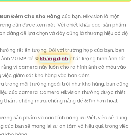
 Ban Đêm Cho Kho Hàng
của bạn, Hikvision là một
lượng cần được xem xét. Với chiết khấu cao, sản phẩm
on đáng để lựa chọn và đây cũng là thương hiệu có độ
thường rất ấn tượng. Đối với trường hợp của bạn, bạn
ảnh 2.0 MP để ️🕎
khẳng định
chất lượng hình ảnh tốt.
rằng vì camera này luôn cho ra hình ảnh có màu vào
g việc giám sát kho hàng vào ban đêm.
a trong môi trường ngoài trời như kho hàng, bạn cũng
 liệu của camera. Camera Hikvision thường được thiết
ống thấm, chống mưa, chống nắng để ☣️
Tin hơn
hoạt
 lượng sản phẩm và các tính năng ưu Việt, việc sử dụng
g của bạn sẽ mang lại sự an tâm và hiệu quả trong việc
ng kho hàng.