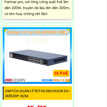
Partner pro, với tổng công suất PoE lên
đến 230W, truyền dữ liệu lên đến 300m,
vỏ kim loại, chông sét 6kV.
SWITCH QUẢN LÝ 16 POE HIKVISION DS-
3E1520P-EI/M