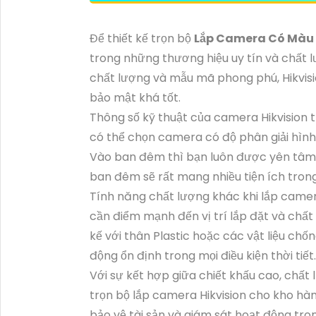
Để thiết kế trọn bộ
Lắp Camera Có Màu
trong những thương hiệu uy tín và chất 
chất lượng và mẫu mã phong phú, Hikvisi
bảo mật khá tốt.
Thông số kỹ thuật của camera Hikvision 
có thể chọn camera có độ phân giải hình 
Vào ban đêm thì bạn luôn được yên tâm 
ban đêm sẽ rất mang nhiều tiện ích tron
Tính năng chất lượng khác khi lắp camer
cần điểm mạnh đến vị trí lắp đặt và chất
kế với thân Plastic hoặc các vật liệu ch
động ổn định trong mọi điều kiện thời tiết.
Với sự kết hợp giữa chiết khấu cao, chất
trọn bộ lắp camera Hikvision cho kho hàn
bảo vệ tài sản và giám sát hoạt động tro