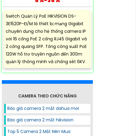
5%-35%
Switch Quản Lý PoE HIKVISION DS-
3E1520P-EI/M là thiết bị mạng Gigabit
chuyên dụng cho hệ thống camera IP
với 16 cổng PoE 2 cổng RJ45 Gigabit và
2 cổng quang SFP. Tổng công suất PoE
120W hỗ trợ truyền nguồn đến 300m
quản lý thông minh và chống sét 6KV
CAMERA THEO CHỨC NĂNG
Báo giá camera 2 mắt dahua mới
Báo giá camera 2 mắt hikvision
Top 5 Camera 2 Mắt Nên Mua