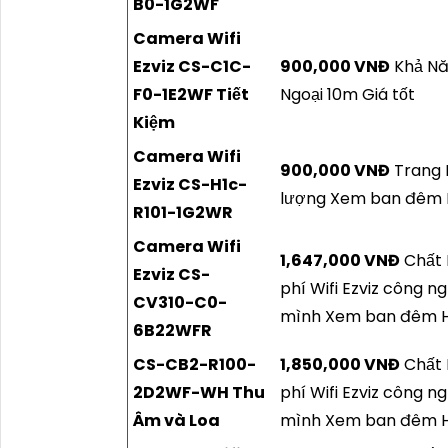
B0-1G2WF
Camera Wifi
Ezviz CS-C1C-
900,000 VNĐ
Khả Nă
F0-1E2WF Tiết
Ngoại 10m Giá tốt
Kiệm
Camera Wifi
900,000 VNĐ
Trang B
Ezviz CS-H1c-
lượng Xem ban đêm Hồ
R101-1G2WR
Camera Wifi
1,647,000 VNĐ
Chất L
Ezviz CS-
phí Wifi Ezviz công 
CV310-C0-
mình Xem ban đêm Hồ
6B22WFR
CS-CB2-R100-
1,850,000 VNĐ
Chất L
2D2WF-WH Thu
phí Wifi Ezviz công 
Âm và Loa
mình Xem ban đêm Hồ