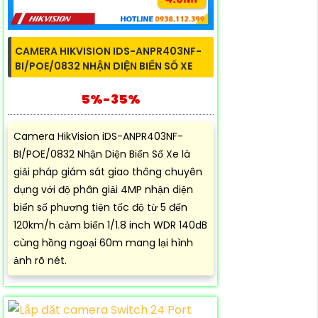
CAMERA HIKVISION IDS-ANPR403NF-
BI/POE/0832 NHẬN DIỆN BIỂN SỐ XE
5%-35%
Camera HikVision iDS-ANPR403NF-
BI/POE/0832 Nhận Diện Biển Số Xe là
giải pháp giám sát giao thông chuyên
dụng với độ phân giải 4MP nhận diện
biển số phương tiện tốc độ từ 5 đến
120km/h cảm biến 1/1.8 inch WDR 140dB
cùng hồng ngoại 60m mang lại hình
ảnh rõ nét.