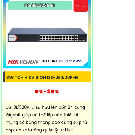
SWITCH HIKVISION DS-3E1528P-EI
5%-35%
DS-3E1528P-EI sở hữu lên đến 24 cổng
Gigabit giúp có thể lắp các thiết bị
mạng có băng thông cao cũng sẽ phù
hợp, có khả năng quản lý từ Hik-