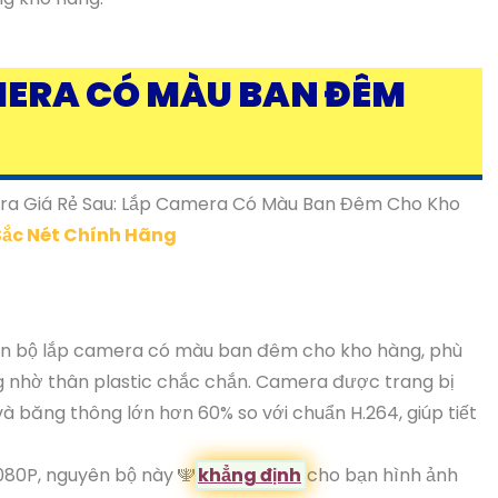
MERA CÓ MÀU BAN ĐÊM
ra Giá Rẻ Sau: Lắp Camera Có Màu Ban Đêm Cho Kho
Sắc Nét Chính Hãng
n bộ lắp camera có màu ban đêm cho kho hàng, phù
ng nhờ thân plastic chắc chắn. Camera được trang bị
à băng thông lớn hơn 60% so với chuẩn H.264, giúp tiết
080P, nguyên bộ này ️🕎
khẳng định
cho bạn hình ảnh