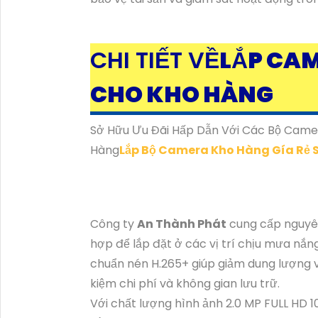
CHI TIẾT VỀ
LẮP CA
CHO KHO HÀNG
Sở Hữu Ưu Đãi Hấp Dẫn Với Các Bộ Came
Hàng
Lắp Bộ Camera Kho Hàng Gía Rẻ 
Công ty
An Thành Phát
cung cấp nguyê
hợp để lắp đặt ở các vị trí chịu mưa nắ
chuẩn nén H.265+ giúp giảm dung lượng v
kiệm chi phí và không gian lưu trữ.
Với chất lượng hình ảnh 2.0 MP FULL HD 1