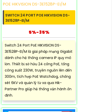
SWITCH 24 PORT POE HIKVISION DS-
3E1528P-EI/M
5%-35%
Switch 24 Port PoE HIKVISION DS-
3E1528P-EI/M là giải pháp mạng Gigabit
dành cho hệ thống camera IP quy mô
lớn. Thiết bị sở hữu 24 cổng PoE, tổng
công suất 230W, truyền nguồn lên đến
300m, tích hợp PoE Watchdog, chống
sét 6KV và quản lý từ xa qua Hik-
Partner Pro giúp hệ thống vận hành ổn
định.