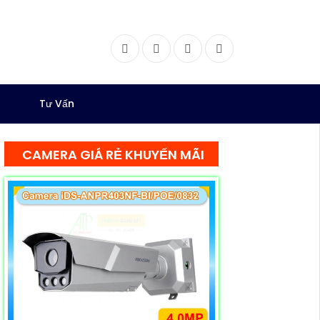
Facebook
Twitter
Instagram
Dribbble
Tư Vấn
CAMERA GIÁ RẺ KHUYẾN MÃI