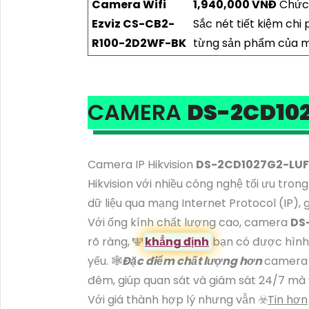
Camera Wifi
1,940,000 VNĐ
Chức 
Ezviz CS-CB2-
Sắc nét tiết kiệm chi
R100-2D2WF-BK
từng sản phẩm của m
CAMERA
DS-2CD10
Camera IP Hikvision
DS-2CD1027G2-LUF
Hikvision với nhiều công nghệ tối ưu tro
dữ liệu qua mạng Internet Protocol (IP), 
Với ống kính chất lượng cao, camera
DS
rõ ràng, ️🕎
khẳng định
bạn có được hình 
yếu. 🕸
Đặc điểm chất lượng hơn
camera 
đêm, giúp quan sát và giám sát 24/7 mà
Với giá thành hợp lý nhưng vẫn ☣️
Tin hơn