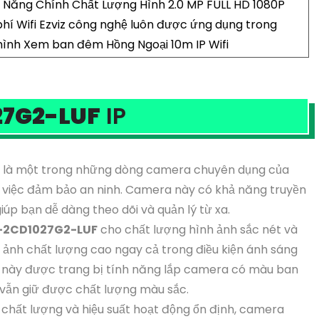
Năng Chính Chất Lượng Hình 2.0 MP FULL HD 1080P
 phí Wifi Ezviz công nghệ luôn được ứng dụng trong
ình Xem ban đêm Hồng Ngoại 10m IP Wifi
27G2-LUF
IP
là một trong những dòng camera chuyên dụng của
ng việc đảm bảo an ninh. Camera này có khả năng truyền
giúp bạn dễ dàng theo dõi và quản lý từ xa.
-2CD1027G2-LUF
cho chất lượng hình ảnh sắc nét và
ảnh chất lượng cao ngay cả trong điều kiện ánh sáng
này được trang bị tính năng lắp camera có màu ban
 vẫn giữ được chất lượng màu sắc.
chất lượng và hiệu suất hoạt động ổn định, camera