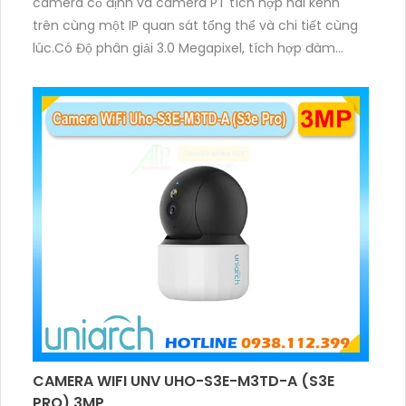
camera cố định và camera PT tích hợp hai kênh
trên cùng một IP quan sát tổng thể và chi tiết cùng
lúc.Có Độ phân giải 3.0 Megapixel, tích hợp đàm
thoại hai chiều. Hồng ngoại ban đêm và đèn ánh
sáng ấm lên đến 10m.
CAMERA WIFI UNV UHO-S3E-M3TD-A (S3E
PRO) 3MP