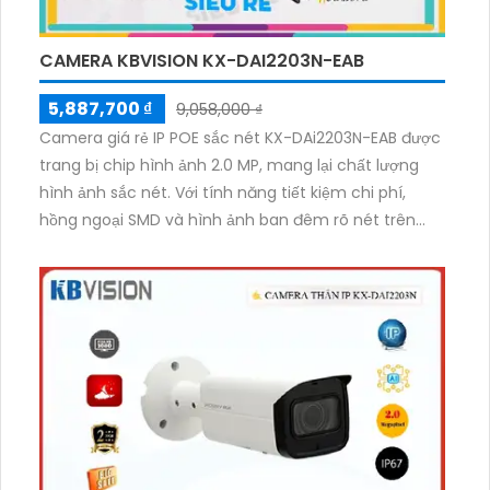
CAMERA KBVISION KX-DAI2203N-EAB
5,887,700 ₫
9,058,000 ₫
Camera giá rẻ IP POE sắc nét KX-DAi2203N-EAB được
trang bị chip hình ảnh 2.0 MP, mang lại chất lượng
hình ảnh sắc nét. Với tính năng tiết kiệm chi phí,
hồng ngoại SMD và hình ảnh ban đêm rõ nét trên
khoảng cách 80m, sản phẩm này phù hợp cho việc
lắp đặt camera trong kho hàng, công trình xây dựng
hay khu phố. Với vỏ làm bằng thân kim loại, camera
còn được thiết kế với công nghệ IP POE, mang lại
hình ảnh trung thực và chức năng vượt trội. Hơn nữa,
với công nghệ AI và tính năng báo động thông minh,
camera giúp hạn chế báo động giả.