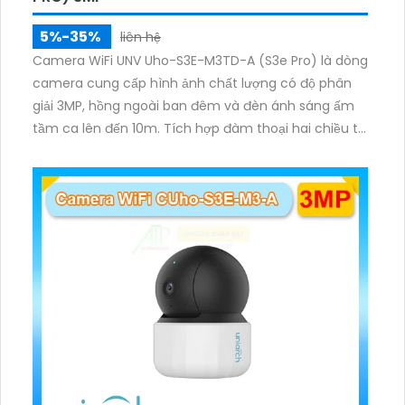
5%-35%
liên hệ
Camera WiFi UNV Uho-S3E-M3TD-A (S3e Pro) là dòng
camera cung cấp hình ảnh chất lượng có độ phân
giải 3MP, hồng ngoài ban đêm và đèn ánh sáng ấm
tầm ca lên đến 10m. Tích hợp đàm thoại hai chiều to
rõ ràng, hỗ trợ thẻ nhớ 512GB, có nút cảm ứng tiện lợi.