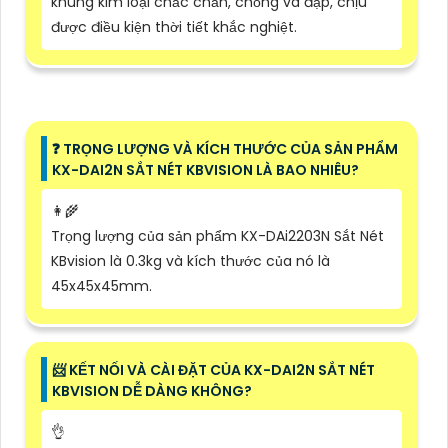
khung kim loại chắc chắn, chống va đập, chịu
được điều kiện thời tiết khắc nghiệt.
❓ TRỌNG LƯỢNG VÀ KÍCH THƯỚC CỦA SẢN PHẨM
KX-DAI2N SẮT NÉT KBVISION LÀ BAO NHIÊU?
👩‍🌾
Trọng lượng của sản phẩm KX-DAi2203N Sắt Nét
KBvision là 0.3kg và kích thước của nó là
45x45x45mm.
📨 KẾT NỐI VÀ CÀI ĐẶT CỦA KX-DAI2N SẮT NÉT
KBVISION DỄ DÀNG KHÔNG?
👌