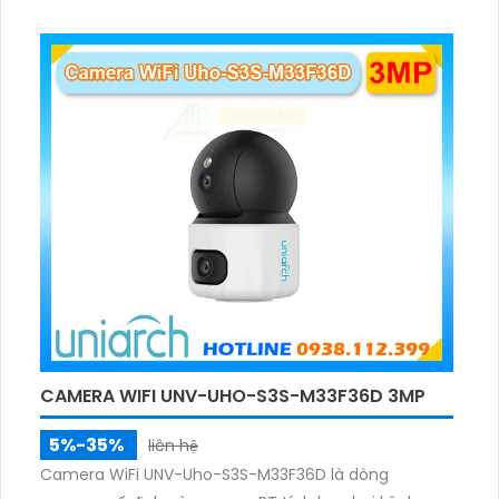
lúc, hỗ trợ đàm thoại hai chiều cảnh báo âm thanh
ánh sáng. Kết hợp hồng ngoại và đèn ấm cho hình
ảnh có màu trong nhiều điều kiện khác nhau trong
phạm vi 3m.
CAMERA WIFI UNV-UHO-S3S-M33F36D 3MP
5%-35%
liên hệ
Camera WiFi UNV-Uho-S3S-M33F36D là dòng