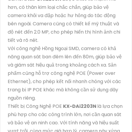
hơn, có thân kim loại chắc chắn, giúp bảo vệ
camera khỏi va đập hoặc hư hỏng do tác động
bên ngoài. Camera cũng có thiết kế mỹ thuật và
độ nét đến 2.0 MP, cho phép hiển thị hình ảnh chi
tiết và rõ nét.
Với công nghệ Hồng Ngoại SMD, camera có khả
năng quan sát ban đêm lên đến 80m, giúp bảo vệ
và giám sát hiệu quả trong khoảng cách xa. Sản
phẩm cũng hỗ trợ công nghệ POE (Power over
Ethernet), cho phép kết nối nhanh chóng với các
trang bị IP POE khác mà không cần sử dụng dây
nguồn riêng.
Thiết bị Công Nghệ POE
KX-DAi2203N
là lựa chọn
phù hợp cho các công trình lớn, nơi cần quan sát
và bảo vệ an ninh cao. Với tính năng và hiệu suất
vượt trội, cùng mức giá hợp lý, camera này xứng