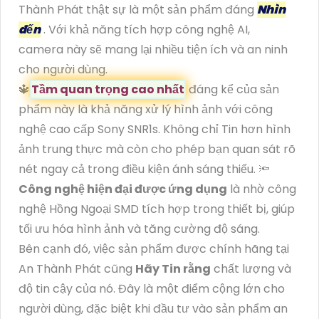
Thành Phát thật sự là một sản phẩm đáng
Nhìn
đến
. Với khả năng tích hợp công nghệ AI,
camera này sẽ mang lại nhiều tiện ích và an ninh
cho người dùng.
🔱
Tầm quan trọng cao nhất
đáng kể của sản
phẩm này là khả năng xử lý hình ảnh với công
nghệ cao cấp Sony SNR1s. Không chỉ Tin hơn hình
ảnh trung thực mà còn cho phép bạn quan sát rõ
nét ngay cả trong điều kiện ánh sáng thiếu. 🔦
Công nghệ hiện đại được ứng dụng
là nhờ công
nghệ Hồng Ngoại SMD tích hợp trong thiết bị, giúp
tối ưu hóa hình ảnh và tăng cường độ sáng.
Bên cạnh đó, việc sản phẩm được chính hãng tại
An Thành Phát cũng
Hãy Tin rằng
chất lượng và
độ tin cậy của nó. Đây là một điểm cộng lớn cho
người dùng, đặc biệt khi đầu tư vào sản phẩm an