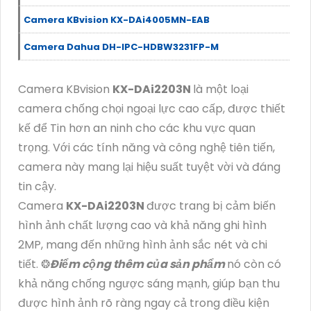
Camera KBvision KX-DAi4005MN-EAB
Camera Dahua DH-IPC-HDBW3231FP-M
Camera KBvision
KX-DAi2203N
là một loại
camera chống chọi ngoại lực cao cấp, được thiết
kế để Tin hơn an ninh cho các khu vực quan
trọng. Với các tính năng và công nghệ tiên tiến,
camera này mang lại hiệu suất tuyệt vời và đáng
tin cậy.
Camera
KX-DAi2203N
được trang bị cảm biến
hình ảnh chất lượng cao và khả năng ghi hình
2MP, mang đến những hình ảnh sắc nét và chi
tiết. ❂
Điểm cộng thêm của sản phẩm
nó còn có
khả năng chống ngược sáng mạnh, giúp bạn thu
được hình ảnh rõ ràng ngay cả trong điều kiện