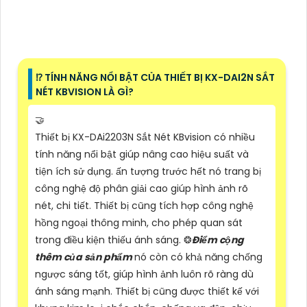
⁉️ TÍNH NĂNG NỔI BẬT CỦA THIẾT BỊ KX-DAI2N SẮT
NÉT KBVISION LÀ GÌ?
🤝
Thiết bị KX-DAi2203N Sắt Nét KBvision có nhiều
tính năng nổi bật giúp nâng cao hiệu suất và
tiện ích sử dụng. ấn tượng trước hết nó trang bị
công nghệ độ phân giải cao giúp hình ảnh rõ
nét, chi tiết. Thiết bị cũng tích hợp công nghệ
hồng ngoại thông minh, cho phép quan sát
trong điều kiện thiếu ánh sáng. ❂
Điểm cộng
thêm của sản phẩm
nó còn có khả năng chống
ngược sáng tốt, giúp hình ảnh luôn rõ ràng dù
ánh sáng mạnh. Thiết bị cũng được thiết kế với