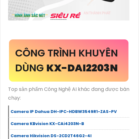
CÔNG TRÌNH KHUYÊN
DÙNG
KX-DAI2203N
Top sản phẩm Công Nghệ AI khác đang được bán
chạy:
Camera IP Dahua DH-IPC-HDBW3549R1-ZAS-PV
Camera KBvision KX-CAi4203N-B
Camera Hikvision DS-2CD2T46G2-4I