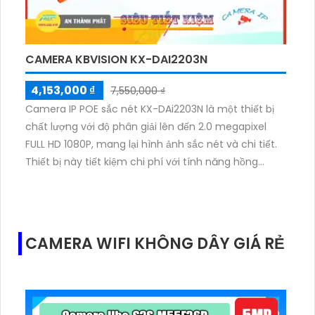
CAMERA KBVISION KX-DAI2203N
4,153,000 ₫
7,550,000 ₫
Camera IP POE sắc nét KX-DAi2203N là một thiết bị
chất lượng với độ phân giải lên đến 2.0 megapixel
FULL HD 1080P, mang lại hình ảnh sắc nét và chi tiết.
Thiết bị này tiết kiệm chi phí với tính năng hồng
ngoại SMD cho hình ảnh ban đêm rõ nét trong
khoảng cách lên đến 80m. Thiết kế thân kim loại
chắc chắn phù hợp sử dụng trong các xưởng sản
xuất, kho hàng và nhà xưởng. Camera này sử dụng
CAMERA WIFI KHÔNG DÂY GIÁ RẺ
công nghệ IP POE kỹ thuật số, giúp dễ dàng lắp đặt và
cấu hình. Đặc biệt, nó tích hợp khả năng công nghệ
AI và báo động thông minh, hạn chế báo động giả.