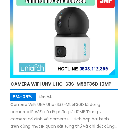
CAMERA WIFI UNV UHO-S3S-M55F36D 10MP
5%-35%
liên hệ
Camera WiFi UNV Uho-S3S-M55F36D là dòng
camerea IP WiFi có độ phân giải 10MP.Trang vị
camera cố định và camera PT tích hợp hai kênh
trên cùng một IP quan sát tổng thể và chi tiết cùng