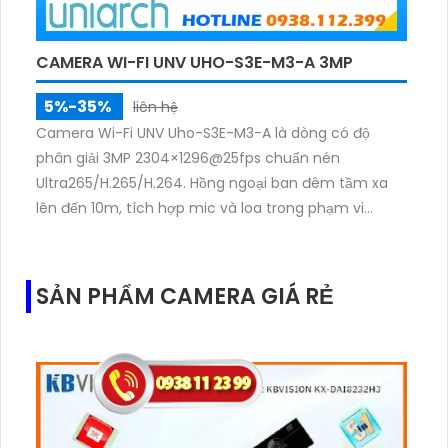
CAMERA WI-FI UNV UHO-S3E-M3-A 3MP
5%-35%
liên hệ
Camera Wi-Fi UNV Uho-S3E-M3-A là dòng có độ
phân giải 3MP 2304×1296@25fps chuẩn nén
Ultra265/H.265/H.264. Hồng ngoại ban đêm tầm xa
lên đến 10m, tích hợp mic và loa trong phạm vi
3m.Hỗ trợ thẻ nhớ MicroSD tối đa 256GB
SẢN PHẨM CAMERA GIÁ RẺ