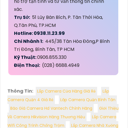
hỗ trợ tận tình và tư vấn thông tin chính
xác.
Trụ Sở:
51 Lũy Bán Bích, P. Tân Thới Hòa,
Q.Tân Phú, TP.HCM
Hotline: 0938.11.23.99
Chi Nhánh 1:
445/38 Tân Hòa Đông,P Bình
Trị Đông, Bình Tân, TP HCM
Kỹ Thuật:
0906.855.330
Điện Thoại:
(028) 6688.4949
Thông Tin:
Lắp Camera Cửa Hàng Giá Rẻ
Lắp
Camera Quận 4 Giá Rẻ
Lăp Camera Quận Bình Tân
Báo Giá Camera Hd Vantech Chính Hãng
Giới Thiệu
Về Camera Hikvision Hàng Thương Hiệu
Lắp Camera
Wifi Công Trình Chống Trộm
Lắp Camera Nhà Xưởng