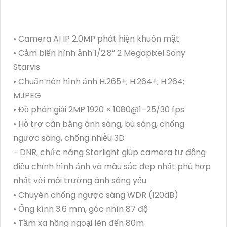
• Camera AI IP 2.0MP phát hiện khuôn mặt
• Cảm biến hình ảnh 1/2.8” 2 Megapixel Sony
Starvis
• Chuẩn nén hình ảnh H.265+; H.264+; H.264;
MJPEG
• Độ phân giải 2MP 1920 × 1080@1–25/30 fps
• Hỗ trợ cân bằng ánh sáng, bù sáng, chống
ngược sáng, chống nhiễu 3D
- DNR, chức năng Starlight giúp camera tự động
điều chỉnh hình ảnh và màu sắc đẹp nhất phù hợp
nhất với môi trường ánh sáng yếu
• Chuyên chống ngược sáng WDR (120dB)
• Ống kính 3.6 mm, góc nhìn 87 độ
• Tầm xa hồng ngoại lên đến 80m