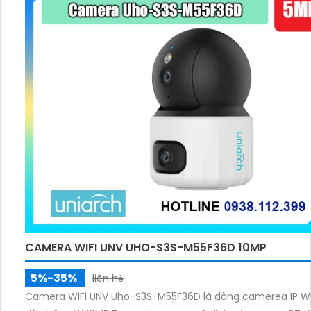
CAMERA WIFI UNV UHO-S3S-M55F36D 10MP
5%-35%
liên hệ
Camera WiFi UNV Uho-S3S-M55F36D là dòng camerea IP Wi