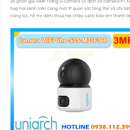
độ phân giải 10MP.Trang vị camera cố định và camera PT t
hợp hai kênh trên cùng một IP quan sát tổng thể và chi tiế
cùng lúc, hỗ trợ đàm thoại hai chiều cảnh báo âm thanh 
sáng. Kết hợp hồng ngoại và đèn ấm cho hình ảnh có màu
trong nhiều điều kiện khác nhau trong phạm vi 3m.