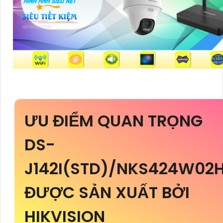
ƯU ĐIỂM QUAN TRỌNG
DS-
J142I(STD)/NKS424W02
ĐƯỢC SẢN XUẤT BỞI
HIKVISION