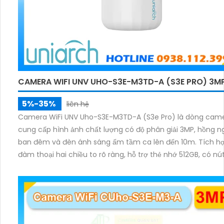
CAMERA WIFI UNV UHO-S3E-M3TD-A (S3E PRO) 3M
5%-35%
liên hệ
Camera WiFi UNV Uho-S3E-M3TD-A (S3e Pro) là dòng cam
cung cấp hình ảnh chất lượng có độ phân giải 3MP, hồng n
ban đêm và đèn ánh sáng ấm tầm ca lên đến 10m. Tích h
đàm thoại hai chiều to rõ ràng, hỗ trợ thẻ nhớ 512GB, có nú
cảm ứng tiện lợi.