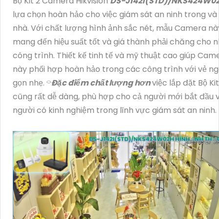
Bộ Kit 2 Camera Hikvision
DS-J142I(STD)/NKS424W0
lựa chọn hoàn hảo cho việc giám sát an ninh trong và
nhà. Với chất lượng hình ảnh sắc nét, mẫu Camera nà
mang đến hiệu suất tốt và giá thành phải chăng cho n
công trình. Thiết kế tinh tế và mỹ thuật cao giúp Cam
này phối hợp hoàn hảo trong các công trình với vẻ ng
gọn nhẹ. ⌔
Đặc điểm chất lượng hơn
việc lắp đặt Bộ Ki
cũng rất dễ dàng, phù hợp cho cả người mới bắt đầu 
người có kinh nghiệm trong lĩnh vực giám sát an ninh.