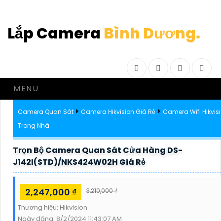
Lắp Camera
Bình Dương.
Facebook
Twitter
Instagram
Drib
MENU
Camera Quan Sát
Camera Hikvision Giá Rẻ
Camera Wifi Hikvis
Trong Nhà
Trọn Bộ Camera Quan Sát Cửa Hàng DS-
J142I(STD)/NKS424W02H Giá Rẻ
2,247,000 ₫
3,210,000 ₫
Thương hiệu:
Hikvision
Ngày đăng:
8/2/2024 11:43:07 AM