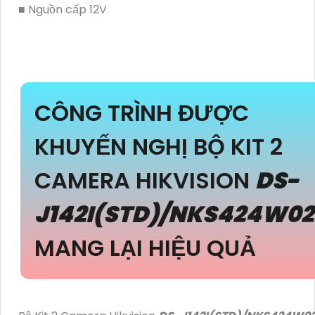
■ Nguồn cấp 12V
CÔNG TRÌNH ĐƯỢC
KHUYẾN NGHỊ BỘ KIT 2
CAMERA HIKVISION
DS-
J142I(STD)/NKS424W0
MANG LẠI HIỆU QUẢ