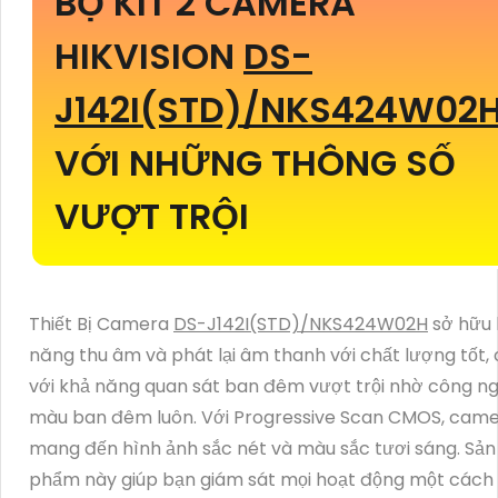
BỘ KIT 2 CAMERA
HIKVISION
DS-
J142I(STD)/NKS424W02
VỚI NHỮNG THÔNG SỐ
VƯỢT TRỘI
Thiết Bị Camera
DS-J142I(STD)/NKS424W02H
sở hữu 
năng thu âm và phát lại âm thanh với chất lượng tốt,
với khả năng quan sát ban đêm vượt trội nhờ công n
màu ban đêm luôn. Với Progressive Scan CMOS, cam
mang đến hình ảnh sắc nét và màu sắc tươi sáng. Sản
phẩm này giúp bạn giám sát mọi hoạt động một cách