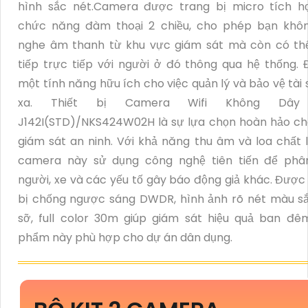
hình sắc nét.Camera được trang bị micro tích h
chức năng đàm thoại 2 chiều, cho phép bạn khôn
nghe âm thanh từ khu vực giám sát mà còn có th
tiếp trực tiếp với người ở đó thông qua hệ thống. 
một tính năng hữu ích cho việc quản lý và bảo vệ tài 
xa. Thiết bị Camera Wifi Không Dây
J142I(STD)/NKS424W02H là sự lựa chọn hoàn hảo ch
giám sát an ninh. Với khả năng thu âm và loa chất 
camera này sử dụng công nghệ tiên tiến để phân
người, xe và các yếu tố gây báo động giả khác. Được
bị chống ngược sáng DWDR, hình ảnh rõ nét màu s
sỡ, full color 30m giúp giám sát hiệu quả ban đê
phẩm này phù hợp cho dự án dân dụng.