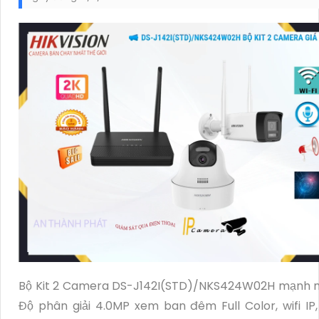
Bộ Kit 2 Camera DS-J142I(STD)/NKS424W02H mạnh 
Độ phân giải 4.0MP xem ban đêm Full Color, wifi IP