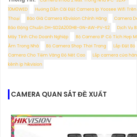
10M0WED
Hướng Dẫn Cài Đặt Camera Ip Yoosee Wifi Trên
Thoại
Báo Giá Camera Kbvision Chính Hãng
Camera D
Báo Động Chuẩn DH-SD2A200HB-GN-AW-PV-S2
Dịch Vụ B
Máy Tính Cho Doanh Nghiệp
Bộ Camera IP Có Tích Hợp M
Âm Trong Nhà
Bộ Camera Shop Thời Trang
Lắp Đặt Bộ
Camera Cho Tiệm Vàng Độ Nét Cao
Lắp camera cửa hàn
kênh ip hikvision
CAMERA QUAN SÁT ĐỀ XUẤT