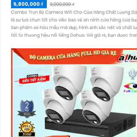
5,800,000 ₫
9,000,000 ₫
Combo Trọn Bộ Camera Wifi Cho Cửa Hàng Chất Lượng D
là sự lựa chọn tốt cho việc bảo vệ an ninh cửa hàng của bạ
Sản phẩm sở hữu mẫu mã đẹp, hình ảnh sắc nét và chất l
tốt từ thương hiệu nổi tiếng Dahua. Với giá rẻ, bạn được tra
đầy đủ các tính năng đặc điểm nổi bật như Ðèn Còi Báo Độ
giúp cảnh báo kịp thời trong trường hợp cần thiết. Thiết k
mã phong phú, chất lượng hình ảnh sáng đẹp, Combo Trọn
Camera Wifi của Dahua không chỉ mang lại sự an tâm mà
tạo điểm nhấn về thẩm mỹ cho cửa hàng của bạn.