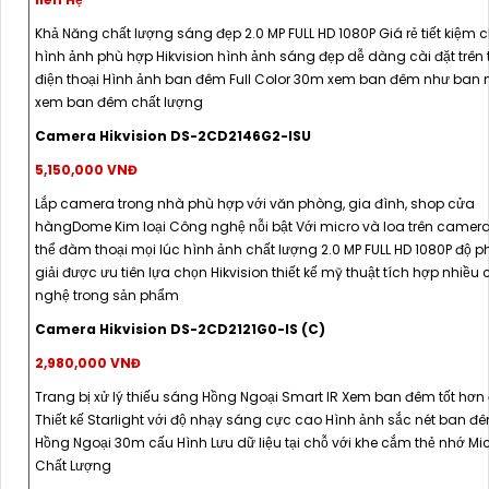
Khả Năng chất lượng sáng đẹp 2.0 MP FULL HD 1080P Giá rẻ tiết kiệm c
hình ảnh phù hợp Hikvision hình ảnh sáng đẹp dễ dàng cài đặt trên t
điện thoại Hình ảnh ban đêm Full Color 30m xem ban đêm như ban
xem ban đêm chất lượng
Camera Hikvision DS-2CD2146G2-ISU
5,150,000 VNĐ
Lắp camera trong nhà phù hợp với văn phòng, gia đình, shop cửa
hàngDome Kim loại Công nghệ nỗi bật Với micro và loa trên camer
thể đàm thoại mọi lúc hình ảnh chất lượng 2.0 MP FULL HD 1080P độ 
giải được ưu tiên lựa chọn Hikvision thiết kế mỹ thuật tích hợp nhiều
nghệ trong sản phẩm
Camera Hikvision DS-2CD2121G0-IS (C)
2,980,000 VNĐ
Trang bị xử lý thiếu sáng Hồng Ngoại Smart IR Xem ban đêm tốt hơn
Thiết kế Starlight với độ nhạy sáng cực cao Hình ảnh sắc nét ban đ
Hồng Ngoại 30m cấu Hình Lưu dữ liệu tại chỗ với khe cắm thẻ nhớ Mi
Chất Lượng