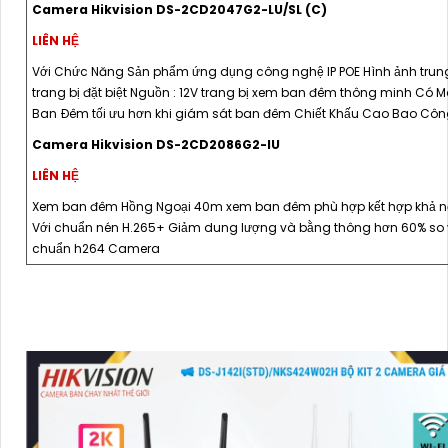
Camera Hikvision DS-2CD2047G2-LU/SL (C)
LIÊN HỆ
Với Chức Năng Sản phẩm ứng dụng công nghệ IP POE Hình ảnh trun
trang bị đặt biệt Nguồn : 12V trang bị xem ban đêm thông minh Có 
Ban Ðêm tối ưu hơn khi giám sát ban đêm Chiết Khấu Cao Bao Côn
Camera Hikvision DS-2CD2086G2-IU
LIÊN HỆ
Xem ban đêm Hồng Ngoại 40m xem ban đêm phù hợp kết hợp khả 
Với chuẩn nén H.265+ Giảm dung lượng và bằng thông hơn 60% so 
chuẩn h264 Camera