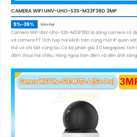
CAMERA WIFI UNV-UHO-S3S-M33F36D 3MP
5%-35%
liên hệ
Camera WiFi UNV-Uho-S3S-M33F36D là dòng camera cố đ
và camera PT tích hợp hai kênh trên cùng một IP quan sát
thể và chi tiết cùng lúc.Có Độ phân giải 3.0 Megapixel, tích
đàm thoại hai chiều. Hồng ngoại ban đêm và đèn ánh sán
lên đến 10m.