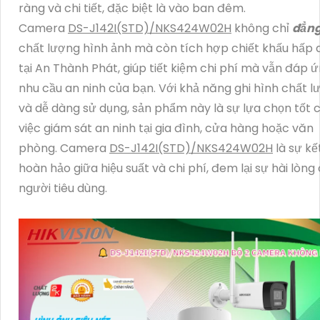
ràng và chi tiết, đặc biệt là vào ban đêm.
Camera
DS-J142I(STD)/NKS424W02H
không chỉ
đẳng
chất lượng hình ảnh mà còn tích hợp chiết khấu hấp 
tại An Thành Phát, giúp tiết kiệm chi phí mà vẫn đáp 
nhu cầu an ninh của bạn. Với khả năng ghi hình chất 
và dễ dàng sử dụng, sản phẩm này là sự lựa chọn tốt 
việc giám sát an ninh tại gia đình, cửa hàng hoặc văn
phòng. Camera
DS-J142I(STD)/NKS424W02H
là sự kế
hoàn hảo giữa hiệu suất và chi phí, đem lại sự hài lòng
người tiêu dùng.