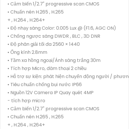
• Cảm biến 1/2.7" progressive scan CMOS
• Chuẩn nén H.265 , H.265
+ , H.264 , H.264+
• Độ nhạy sáng Color: 0.005 Lux @ (F1.6, AGC ON)
• Chống ngược sáng DWDR , BLC , 3D DNR
• Độ phân giải tối đa 2560 × 1440
• Ống kính 2.8mm
• Tầm xa hồng ngoại/Ánh sáng trắng 30m
• Tích hợp Micro, đàm thoại 2 chiều
• Hỗ trợ sự kiện: phát hiện chuyển động người / phươn
• Tiêu chuẩn chống bụi nước IP66
• Nguồn 12V Camera IP Quay quét 4MP
- tích hợp micro
• Cảm biến 1/2.7" progressive scan CMOS
• Chuẩn nén H.265 , H.265
+ , H.264 , H.264+