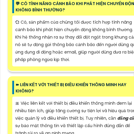
️💬 CÓ TÍNH NĂNG CẢNH BÁO KHI PHÁT HIỆN CHUYỂN ĐỘ
KHÔNG BÌNH THƯỜNG?
💞 Có, sản phẩm của chúng tôi được tích hợp tính năng
cảnh báo khi phát hiện chuyển động không bình thường.
Khi hệ thống nhận ra sự thay đổi đột ngột trong khung cả
nó sẽ tự động gửi thông báo cảnh báo đến người dùng q
ứng dụng di động hoặc email, giúp người dùng đưa ra bi
pháp phòng ngừa kịp thời.
➽ LIÊN KẾT VỚI THIẾT BỊ ĐIỀU KHIỂN THÔNG MINH HAY
KHÔNG?
🎀 Việc liên kết với thiết bị điều khiển thông minh đem lại
nhiều tiện ích, giúp tăng cường sự tiện lợi và hiệu quả tr
việc quản lý và điều khiển thiết bị. Tuy nhiên, cần
đẳng c
sự bảo mật thông tin và thiết lập cấu hình đúng đắn để
tránh rủi ro về an ninh mạng.