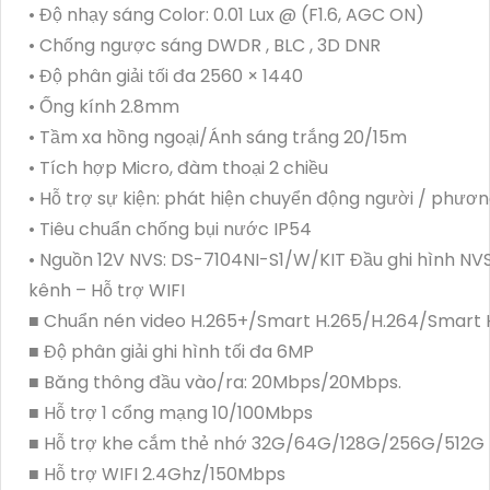
• Độ nhạy sáng Color: 0.01 Lux @ (F1.6, AGC ON)
• Chống ngược sáng DWDR , BLC , 3D DNR
• Độ phân giải tối đa 2560 × 1440
• Ống kính 2.8mm
• Tầm xa hồng ngoại/Ánh sáng trắng 20/15m
• Tích hợp Micro, đàm thoại 2 chiều
• Hỗ trợ sự kiện: phát hiện chuyển động người / phươn
• Tiêu chuẩn chống bụi nước IP54
• Nguồn 12V NVS: DS-7104NI-S1/W/KIT Đầu ghi hình NV
kênh – Hỗ trợ WIFI
■ Chuẩn nén video H.265+/Smart H.265/H.264/Smart 
■ Độ phân giải ghi hình tối đa 6MP
■ Băng thông đầu vào/ra: 20Mbps/20Mbps.
■ Hỗ trợ 1 cổng mạng 10/100Mbps
■ Hỗ trợ khe cắm thẻ nhớ 32G/64G/128G/256G/512G
■ Hỗ trợ WIFI 2.4Ghz/150Mbps