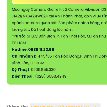
Mua ngay Camera Giá rẻ Kit 2 Camera Hikvision DS
J142I/NKS424W02H tại An Thành Phát, đơn vị uy tí
ngành camera quan sát. Sản phẩm chính hãng, ch
lượng tốt. Đã hoạt động lâu năm.
Trụ Sở:
51 Lũy Bán Bích, P. Tân Thới Hòa, Q.Tân Phú,
TP.HCM
Hotline: 0938.11.23.99
Chi Nhánh 1:
445/38 Tân Hòa Đông,P Bình Trị Đôn
Bình Tân, TP HCM
Kỹ Thuật:
0906.855.330
Điện Thoại:
(028) 6688.4949
Thông Tin:
Camera Imou 2 Mắt Trong Nhà IPC-S2XP-