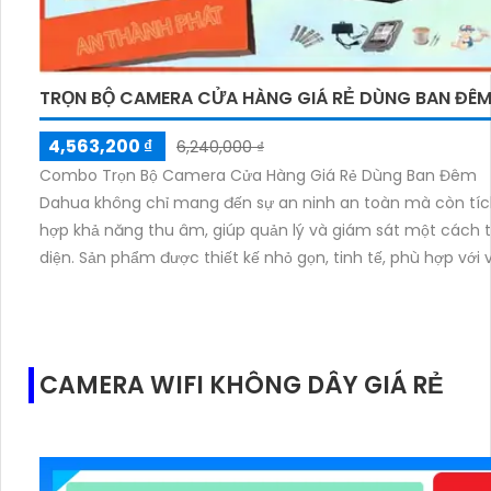
TRỌN BỘ CAMERA CỬA HÀNG GIÁ RẺ DÙNG BAN ĐÊ
4,563,200 ₫
6,240,000 ₫
Combo Trọn Bộ Camera Cửa Hàng Giá Rẻ Dùng Ban Đêm
Dahua không chỉ mang đến sự an ninh an toàn mà còn tí
hợp khả năng thu âm, giúp quản lý và giám sát một cách 
diện. Sản phẩm được thiết kế nhỏ gọn, tinh tế, phù hợp với 
phòng và gia đình. Việc lắp đặt combo này sẽ giúp bạn dễ
quan sát mọi hoạt động xung quanh, kể cả vào ban đêm. 
biệt, chất lượng hình ảnh sắc nét, màu sắc tự nhiên cùng 
nghệ thu âm chất lượng cao sẽ là điểm gạt nhấn khi sử dụ
CAMERA WIFI KHÔNG DÂY GIÁ RẺ
sản phẩm này.