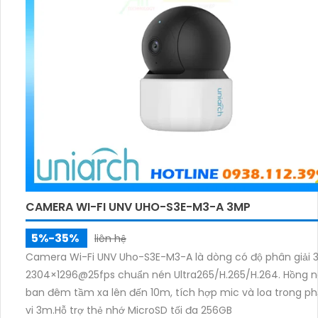
CAMERA WI-FI UNV UHO-S3E-M3-A 3MP
5%-35%
liên hệ
Camera Wi-Fi UNV Uho-S3E-M3-A là dòng có độ phân giải 
2304×1296@25fps chuẩn nén Ultra265/H.265/H.264. Hồng n
ban đêm tầm xa lên đến 10m, tích hợp mic và loa trong p
vi 3m.Hỗ trợ thẻ nhớ MicroSD tối đa 256GB