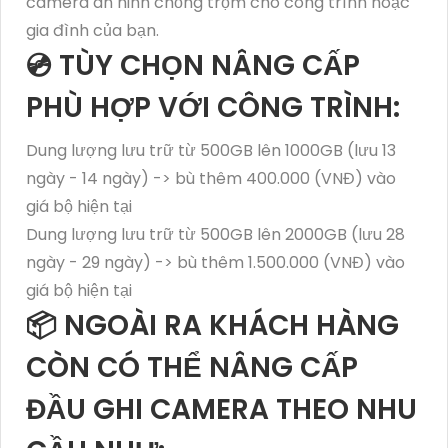
camera an ninh chống trộm cho công trình hoặc
gia đình của bạn.
💿 TÙY CHỌN NÂNG CẤP
PHÙ HỢP VỚI CÔNG TRÌNH:
Dung lượng lưu trữ từ 500GB lên 1000GB (lưu 13
ngày - 14 ngày) -> bù thêm 400.000 (VNĐ) vào
giá bộ hiện tại
Dung lượng lưu trữ từ 500GB lên 2000GB (lưu 28
ngày - 29 ngày) -> bù thêm 1.500.000 (VNĐ) vào
giá bộ hiện tại
📦 NGOÀI RA KHÁCH HÀNG
CÒN CÓ THỂ NÂNG CẤP
ĐẦU GHI CAMERA THEO NHU