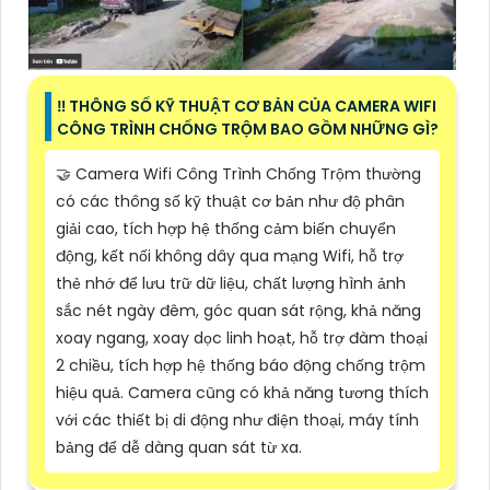
‼️ THÔNG SỐ KỸ THUẬT CƠ BẢN CỦA CAMERA WIFI
CÔNG TRÌNH CHỐNG TRỘM BAO GỒM NHỮNG GÌ?
🤝 Camera Wifi Công Trình Chống Trộm thường
có các thông số kỹ thuật cơ bản như độ phân
giải cao, tích hợp hệ thống cảm biến chuyển
động, kết nối không dây qua mạng Wifi, hỗ trợ
thẻ nhớ để lưu trữ dữ liệu, chất lượng hình ảnh
sắc nét ngày đêm, góc quan sát rộng, khả năng
xoay ngang, xoay dọc linh hoạt, hỗ trợ đàm thoại
2 chiều, tích hợp hệ thống báo động chống trộm
hiệu quả. Camera cũng có khả năng tương thích
với các thiết bị di động như điện thoại, máy tính
bảng để dễ dàng quan sát từ xa.