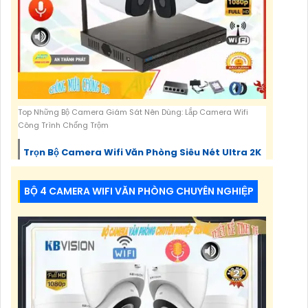
Top Những Bộ Camera Giám Sát Nên Dùng: Lắp Camera Wifi
Công Trình Chống Trộm
Trọn Bộ Camera Wifi Văn Phòng Siêu Nét Ultra 2K
Lắp Camera Wifi Công Trình Chống Trộm
BỘ 4 CAMERA WIFI VĂN PHÒNG CHUYÊN NGHIỆP
NK44W0H Hikvision Tiết Kiệm
Bộ 4 Camera Wifi Văn Phòng Chuyên Nghiệp
Trọn Bộ Camera Wifi Gia Đình Giá Rẻ
Thiết kế trọn bộ Bộ Camera Wifi Giá Rẻ ngoài
trời KBvision đáng giá với hàng loạt ưu điểm.