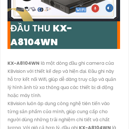
ĐẦU THU
KX-
A8104WN
KX-A8104WN
là một dòng đầu ghi camera của
KBvision với thiết kế đẹp và hiện đại. Đầu ghi này
hỗ trợ kết nối Wifi, giúp dễ dàng truy cập và quản
lý hình ảnh từ xa thông qua các thiết bị di động
hoặc máy tính.
KBvision luôn áp dụng công nghệ tiên tiến vào
từng sản phẩm của mình, giúp cung cấp cho
người dùng những trải nghiệm chi tiết và chất
lượng. Với giá cả hợp lý, đầu ghi
KX-A8104WN
là