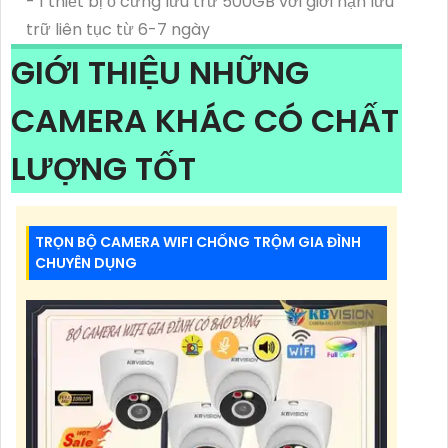
- 1 thiết bị ổ cứng lưu trữ 500GB với giới hạn lưu
trữ liên tục từ 6-7 ngày
GIỚI THIỆU NHỮNG
CAMERA KHÁC CÓ CHẤT
LƯỢNG TỐT
TRỌN BỘ CAMERA WIFI CHỐNG TRỘM GIA ĐÌNH
CHUYÊN DỤNG