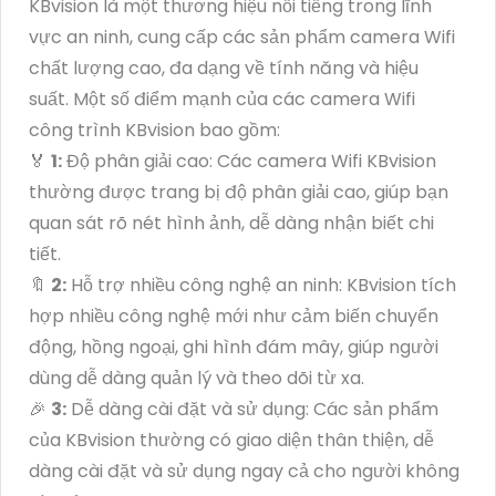
KBvision là một thương hiệu nổi tiếng trong lĩnh
vực an ninh, cung cấp các sản phẩm camera Wifi
chất lượng cao, đa dạng về tính năng và hiệu
suất. Một số điểm mạnh của các camera Wifi
công trình KBvision bao gồm:
️🏅
1:
Độ phân giải cao: Các camera Wifi KBvision
thường được trang bị độ phân giải cao, giúp bạn
quan sát rõ nét hình ảnh, dễ dàng nhận biết chi
tiết.
🔖
2:
Hỗ trợ nhiều công nghệ an ninh: KBvision tích
hợp nhiều công nghệ mới như cảm biến chuyển
động, hồng ngoại, ghi hình đám mây, giúp người
dùng dễ dàng quản lý và theo dõi từ xa.
️🎉
3:
Dễ dàng cài đặt và sử dụng: Các sản phẩm
của KBvision thường có giao diện thân thiện, dễ
dàng cài đặt và sử dụng ngay cả cho người không