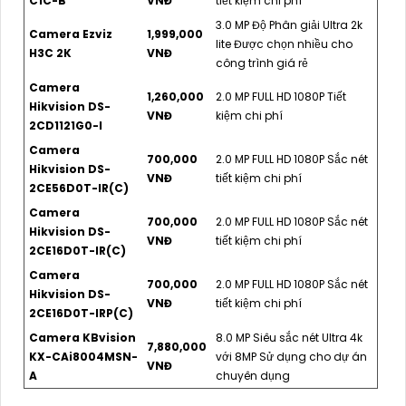
C1C-B
VNĐ
tiết kiệm chi phí
3.0 MP Độ Phân giải Ultra 2k
Camera Ezviz
1,999,000
lite Được chọn nhiều cho
H3C 2K
VNĐ
công trình giá rẻ
Camera
1,260,000
2.0 MP FULL HD 1080P Tiết
Hikvision DS-
VNĐ
kiệm chi phí
2CD1121G0-I
Camera
700,000
2.0 MP FULL HD 1080P Sắc nét
Hikvision DS-
VNĐ
tiết kiệm chi phí
2CE56D0T-IR(C)
Camera
700,000
2.0 MP FULL HD 1080P Sắc nét
Hikvision DS-
VNĐ
tiết kiệm chi phí
2CE16D0T-IR(C)
Camera
700,000
2.0 MP FULL HD 1080P Sắc nét
Hikvision DS-
VNĐ
tiết kiệm chi phí
2CE16D0T-IRP(C)
Camera KBvision
8.0 MP Siêu sắc nét Ultra 4k
7,880,000
KX-CAi8004MSN-
với 8MP Sử dụng cho dự án
VNĐ
A
chuyên dụng