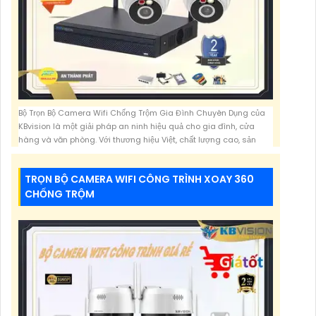
Bộ Trọn Bộ Camera Wifi Chống Trộm Gia Đình Chuyên Dụng của
KBvision là một giải pháp an ninh hiệu quả cho gia đình, cửa
hàng và văn phòng. Với thương hiệu Việt, chất lượng cao, sản
phẩm này mang đến nhiều mẫu mã đa dạng để lựa chọn cho mọi
công trình.Đặc điểm nổi bật của bộ camera này là tích hợp
TRỌN BỘ CAMERA WIFI CÔNG TRÌNH XOAY 360
6,932,800 VNĐ
CHỐNG TRỘM