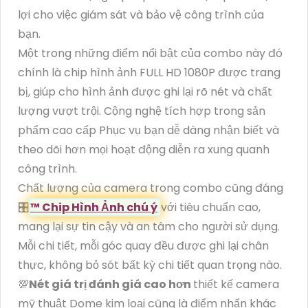
lợi cho việc giám sát và bảo vệ công trình của
bạn.
Một trong những điểm nổi bật của combo này đó
chính là chip hình ảnh FULL HD 1080P được trang
bị, giúp cho hình ảnh được ghi lại rõ nét và chất
lượng vượt trội. Cộng nghệ tích hợp trong sản
phẩm cao cấp Phục vụ bạn dễ dàng nhận biết và
theo dõi hơn mọi hoạt động diễn ra xung quanh
công trình.
Chất lượng của camera trong combo cũng đáng
🎛
™️ Chip Hình Ảnh chú ý
với tiêu chuẩn cao,
mang lại sự tin cậy và an tâm cho người sử dụng.
Mỗi chi tiết, mỗi góc quay đều được ghi lại chân
thực, không bỏ sót bất kỳ chi tiết quan trọng nào.
💯
Nét giá trị đánh giá cao hơn
thiết kế camera
mỹ thuật Dome kim loại cũng là điểm nhấn khác