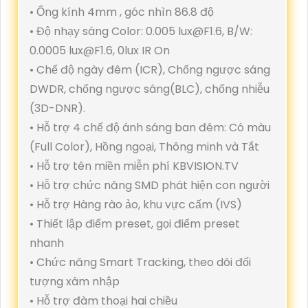
• Ống kính 4mm , góc nhìn 86.8 độ
• Độ nhạy sáng Color: 0.005 lux@F1.6, B/W:
0.0005 lux@F1.6, 0lux IR On
• Chế độ ngày đêm (ICR), Chống ngược sáng
DWDR, chống ngược sáng(BLC), chống nhiễu
(3D-DNR).
• Hỗ trợ 4 chế độ ánh sáng ban đêm: Có màu
(Full Color), Hồng ngoại, Thông minh và Tắt
• Hỗ trợ tên miền miễn phí KBVISION.TV
• Hỗ trợ chức năng SMD phát hiện con người
• Hỗ trợ Hàng rào ảo, khu vực cấm (IVS)
• Thiết lập điểm preset, gọi điểm preset
nhanh
• Chức năng Smart Tracking, theo dõi đối
tượng xâm nhập
• Hỗ trợ đàm thoại hai chiều