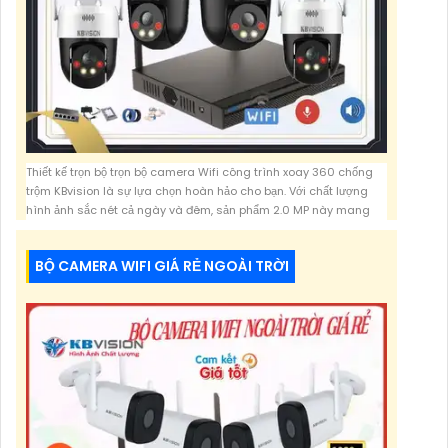
Thiết kế trọn bộ trọn bộ camera Wifi công trình xoay 360 chống
trộm KBvision là sự lựa chọn hoàn hảo cho bạn. Với chất lượng
hình ảnh sắc nét cả ngày và đêm, sản phẩm 2.0 MP này mang
đến sự an tâm và tiện ích cho văn phòng và gia đình của bạn.
Với thiết kế nhỏ gọn và tinh tế, camera Wifi KBvision
BỘ CAMERA WIFI GIÁ RẺ NGOÀI TRỜI
5,746,400 VNĐ