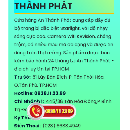
THÀNH PHÁT
Cửa hàng An Thành Phát cung cấp đầy đủ
bộ trang bị đặc biệt Starlight, với độ nhạy
sáng cực cao. Camera Wifi KBvision, chống
trộm, có nhiều mẫu mã đa dạng và được tin
dùng trên thị trường. Sản phẩm được bán
kèm bảo hành 24 tháng tại An Thành Phát -
địa chỉ uy tín tại TP.HCM.
Trụ Sở:
51 Lũy Bán Bích, P. Tân Thới Hòa,
Q.Tân Phú, TP.HCM
Hotline: 0938.11.23.99
Chi Nhánh 1:
445/38 Tân Hòa Đông,P Bình
Trị Đông, Bình Tân, TP HCM
Kỹ Thuật:
0906.855.330
Điện Thoại:
(028) 6688.4949