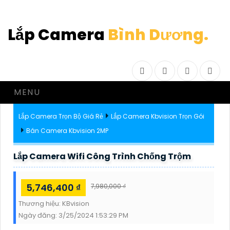
Lắp Camera
Bình Dương.
Facebook
Twitter
Instagram
Drib
MENU
Lắp Camera Trọn Bộ Giá Rẻ
Lắp Camera Kbvision Trọn Gói
Bán Camera Kbvision 2MP
Lắp Camera Wifi Công Trình Chống Trộm
5,746,400 ₫
7,980,000 ₫
Thương hiệu:
KBvision
Ngày đăng:
3/25/2024 1:53:29 PM