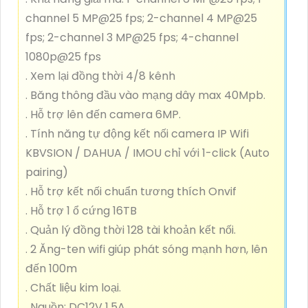
channel 5 MP@25 fps; 2-channel 4 MP@25
fps; 2-channel 3 MP@25 fps; 4-channel
1080p@25 fps
. Xem lại đồng thời 4/8 kênh
. Băng thông đầu vào mạng dây max 40Mpb.
. Hỗ trợ lên đến camera 6MP.
. Tính năng tự động kết nối camera IP Wifi
KBVSION / DAHUA / IMOU chỉ với 1-click (Auto
pairing)
. Hỗ trợ kết nối chuẩn tương thích Onvif
. Hỗ trợ 1 ổ cứng 16TB
. Quản lý đồng thời 128 tài khoản kết nối.
. 2 Ăng-ten wifi giúp phát sóng mạnh hơn, lên
đến 100m
. Chất liệu kim loại.
. Nguồn: DC12V 1.5A