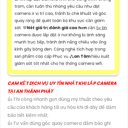
trộm, cần tuân thủ những yêu cầu như đặt
camera ở vị trí cao, tránh bị che khuất và góc
quay rộng để quét toàn bộ khu vực cần giám
sát. 💯
Nét giá trị đánh giá cao hơn
cần
tự tin
camera được lắp đặt ở nơi không bị ánh sáng
mạnh trực tiếp, tránh ánh nắng chiếu vào ống
kính gây bóng đen. Cộng nghệ tích hợp trong
sản phẩm cao cấp Phục vụ ⁂
an Tâm
hiệu suất
giám sát tốt nhất cho hệ thống camera wifi.
CAM KẾT DỊCH VỤ UY TÍN NHẤT KHI LẮP CAMERA
TẠI AN THÀNH PHÁT
👍 Thi công nhanh gọn đúng mỹ thuật theo yêu
cầu của khách hàng tối ưu hóa khi đi dây để đảm
bảo tiết kiệm nhất.
👍 Tư vấn đúng góc quay camera đảm bảo ghi