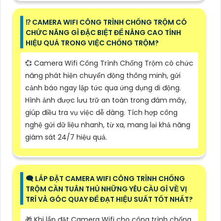
⁉️ CAMERA WIFI CÔNG TRÌNH CHỐNG TRỘM CÓ
CHỨC NĂNG GÌ ĐẶC BIỆT ĐỂ NÂNG CAO TÍNH
HIỆU QUẢ TRONG VIỆC CHỐNG TRỘM?
💞 Camera Wifi Công Trình Chống Trộm có chức
năng phát hiện chuyển động thông minh, gửi
cảnh báo ngay lập tức qua ứng dụng di động.
Hình ảnh được lưu trữ an toàn trong đám mây,
giúp điều tra vụ việc dễ dàng. Tích hợp công
nghệ gửi dữ liệu nhanh, từ xa, mang lại khả năng
giám sát 24/7 hiệu quả.
🗨️ LẮP ĐẶT CAMERA WIFI CÔNG TRÌNH CHỐNG
TRỘM CẦN TUÂN THỦ NHỮNG YÊU CẦU GÌ VỀ VỊ
TRÍ VÀ GÓC QUAY ĐỂ ĐẠT HIỆU SUẤT TỐT NHẤT?
🎁 Khi lắp đặt Camera Wifi cho công trình chống