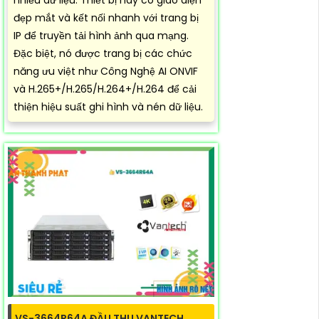
đẹp mắt và kết nối nhanh với trang bị
IP để truyền tải hình ảnh qua mạng.
Đặc biệt, nó được trang bị các chức
năng ưu việt như Công Nghệ AI ONVIF
và H.265+/H.265/H.264+/H.264 để cải
thiện hiệu suất ghi hình và nén dữ liệu.
VS-3664R64A ĐẦU THU VANTECH