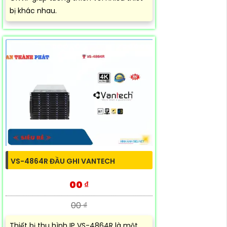
bị khác nhau.
VS-4864R ĐẦU GHI VANTECH
00 ₫
00 ₫
Thiết bị thu hình IP VS-4864R là một