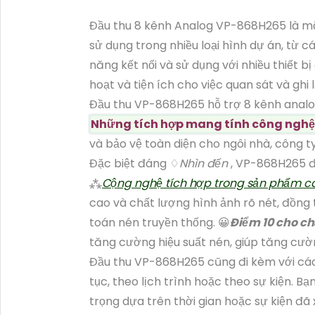
Đầu thu 8 kênh Analog VP-868H265 là một
sử dụng trong nhiều loại hình dự án, từ 
năng kết nối và sử dụng với nhiều thiết b
hoạt và tiện ích cho việc quan sát và ghi l
Đầu thu VP-868H265 hỗ trợ 8 kênh analog
Những tích hợp mang tính công nghệ
và bảo vệ toàn diện cho ngôi nhà, công t
Đặc biệt đáng ♢
Nhìn đến
, VP-868H265 đ
⁂
Cộng nghệ tích hợp trong sản phẩm c
cao và chất lượng hình ảnh rõ nét, đồng t
toán nén truyền thống. 😀
Điểm 10 cho c
tăng cường hiệu suất nén, giúp tăng cườn
Đầu thu VP-868H265 cũng đi kèm với các 
tục, theo lịch trình hoặc theo sự kiện. B
trọng dựa trên thời gian hoặc sự kiện đã x