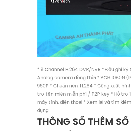
* 8 Channel H.264 DVR/NVR * Đầu ghi kỹ th
Analog camera đồng thời * 8CH 1080N (IP
960P * Chuẩn nén: H.264 * Cổng xuất hình
trợ tên miền miễn phí / P2P key * Hỗ tr
máy tính, điện thoại * Xem lại và tìm kiếm
dụng
THÔNG SỐ THÊM SỐ