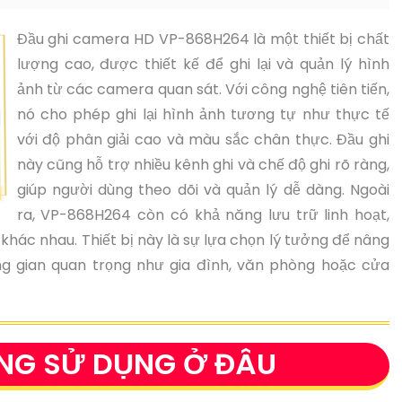
Đầu ghi camera HD VP-868H264 là một thiết bị chất
lượng cao, được thiết kế để ghi lại và quản lý hình
ảnh từ các camera quan sát. Với công nghệ tiên tiến,
nó cho phép ghi lại hình ảnh tương tự như thực tế
với độ phân giải cao và màu sắc chân thực. Đầu ghi
này cũng hỗ trợ nhiều kênh ghi và chế độ ghi rõ ràng,
giúp người dùng theo dõi và quản lý dễ dàng. Ngoài
ra, VP-868H264 còn có khả năng lưu trữ linh hoạt,
 khác nhau. Thiết bị này là sự lựa chọn lý tưởng để nâng
ng gian quan trọng như gia đình, văn phòng hoặc cửa
NG SỬ DỤNG Ở ĐÂU