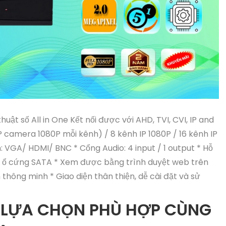
uật số All in One Kết nối được với AHD, TVI, CVI, IP and
 camera 1080P mỗi kênh) / 8 kênh IP 1080P / 16 kênh IP
: VGA/ HDMI/ BNC * Cổng Audio: 4 input / 1 output * Hỗ
ợ 1 ổ cứng SATA * Xem được bằng trình duyệt web trên
 thông minh * Giao diện thân thiện, dễ cài đặt và sử
 LỰA CHỌN PHÙ HỢP CÙNG