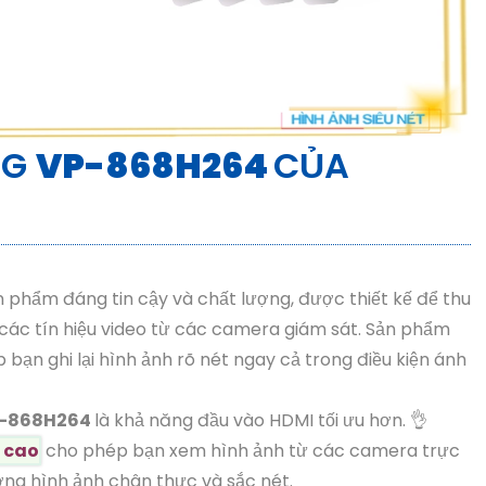
NG
VP-868H264
CỦA
n phẩm đáng tin cậy và chất lượng, được thiết kế để thu
 các tín hiệu video từ các camera giám sát. Sản phẩm
ạn ghi lại hình ảnh rõ nét ngay cả trong điều kiện ánh
-868H264
là khả năng đầu vào HDMI tối ưu hơn. 👌
 cao
cho phép bạn xem hình ảnh từ các camera trực
ợng hình ảnh chân thực và sắc nét.