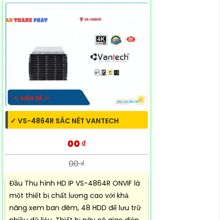
✓ VS-4864R SẮC NÉT VANTECH
00 ₫
00 ₫
Đầu Thu hình HD IP VS-4864R ONVIF là
một thiết bị chất lượng cao với khả
năng xem ban đêm, 48 HDD để lưu trữ
nhiều dữ liệu. Thiết bị này có giao diện