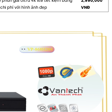
 phân giải Ultra 4k lite tiết kiệm băng
2,990,000
chi phí với hình ảnh đẹp
VNĐ