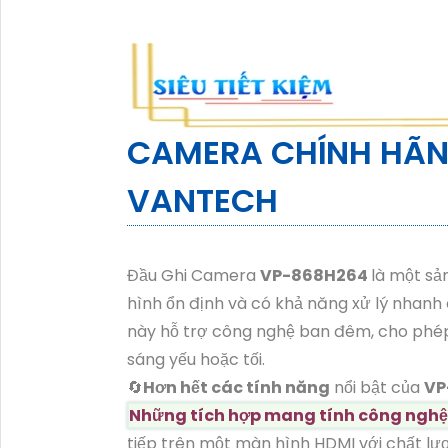
CAMERA CHÍNH HÃ
VANTECH
Đầu Ghi Camera
VP-868H264
là một sả
hình ổn định và có khả năng xử lý nhanh
này hỗ trợ công nghệ ban đêm, cho phép b
sáng yếu hoặc tối.
🔄
Hơn hết các tính năng
nổi bật của
VP
Những tích hợp mang tính công nghệ
tiếp trên một màn hình HDMI với chất lư