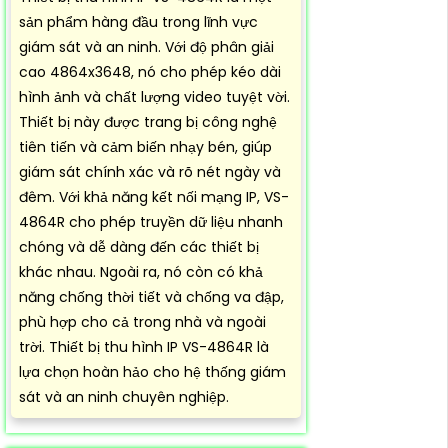
sản phẩm hàng đầu trong lĩnh vực
giám sát và an ninh. Với độ phân giải
cao 4864x3648, nó cho phép kéo dài
hình ảnh và chất lượng video tuyệt vời.
Thiết bị này được trang bị công nghệ
tiên tiến và cảm biến nhạy bén, giúp
giám sát chính xác và rõ nét ngày và
đêm. Với khả năng kết nối mạng IP, VS-
4864R cho phép truyền dữ liệu nhanh
chóng và dễ dàng đến các thiết bị
khác nhau. Ngoài ra, nó còn có khả
năng chống thời tiết và chống va đập,
phù hợp cho cả trong nhà và ngoài
trời. Thiết bị thu hình IP VS-4864R là
lựa chọn hoàn hảo cho hệ thống giám
sát và an ninh chuyên nghiệp.