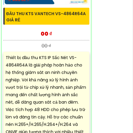
ĐẦU THU KTS VANTECH VS-4864R64A
GIÁ RẺ
00 ₫
00 ₫
Thiết bị đầu thu KTS IP Sắc Nét VS-
4864R64A là giải pháp hoàn hảo cho
hệ thống giám sát an ninh chuyên
nghiệp. Với khả năng xử lý hình ảnh
vượt trội từ chip xử lý nhanh, sản phẩm
mang đến chất lượng hình ảnh sắc
nét, dễ dàng quan sát cả ban đêm.
Việc tích hợp 48 HDD cho phép lưu trữ
lớn và đáng tin cậy. Hỗ trợ các chuẩn
nén H.265+/H.265/H.264+/H.264 và
ONVIF giúp tương thích với nhiều thiết