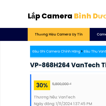
Lắp Camera
Bình Dư
Thương Hiệu Camera Uy Tín
Came
Đầu Ghi Camera Chính Hãng
Đầu Thu Van
VP-868H264 VanTech Th
30%
5,800,000 ₫
Thương hiệu:
VanTech
Ngày đăng:
1/11/2024 1:37:45 PM