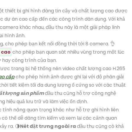
 thiết bị ghi hình đáng tin cậy và chất lượng cao được
các dự án cao cấp đến các công trình dân dụng. Với khả
ị camera khác nhau, đầu thu này là một giải pháp linh
ại hình ảnh.
, cho phép bạn kết nối đồng thời tới 8 camera. 👌
 cao
cho phép bạn quan sát nhiều vùng trong một lúc
y hay công trình của bạn.
ược trang bị hệ thống nén video chất lượng cao H.265
ao cấp
cho phép hình ảnh được ghi lại với độ phân giải
hời tiết kiệm tối đa dung lượng ổ cứng so với các thuật
hất lượng sản phẩm
đầu thu cũng hỗ trợ công nghệ
g hiệu quả lưu trữ và làm việc ổn định.
tính năng quan trọng khác như hỗ trợ ghi hình liên
ạn có thể dễ dàng tìm kiếm và xem lại các cảnh quan
ảy ra. 🌗
Nét đặt trưng ngoài ra
đầu thu cũng có khả