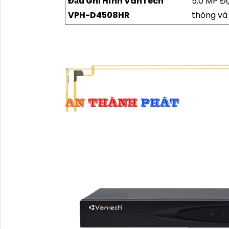
Đầu Ghi Hình VanTech
5.0 MP Độ
VPH-D4508HR
thông và 