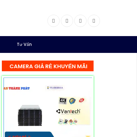
Facebook
Twitter
Instagram
Dribbble
Tư Vấn
CAMERA GIÁ RẺ KHUYẾN MÃI