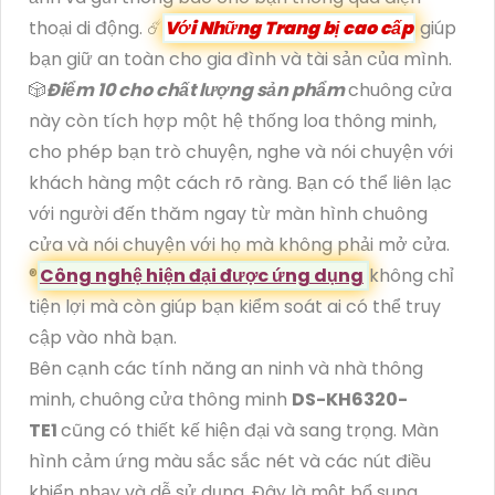
thoại di động. ☄️
Với Những Trang bị cao cấp
giúp
bạn giữ an toàn cho gia đình và tài sản của mình.
🎲
Điểm 10 cho chất lượng sản phẩm
chuông cửa
này còn tích hợp một hệ thống loa thông minh,
cho phép bạn trò chuyện, nghe và nói chuyện với
khách hàng một cách rõ ràng. Bạn có thể liên lạc
với người đến thăm ngay từ màn hình chuông
cửa và nói chuyện với họ mà không phải mở cửa.
®️
Công nghệ hiện đại được ứng dụng
không chỉ
tiện lợi mà còn giúp bạn kiểm soát ai có thể truy
cập vào nhà bạn.
Bên cạnh các tính năng an ninh và nhà thông
minh, chuông cửa thông minh
DS-KH6320-
TE1
cũng có thiết kế hiện đại và sang trọng. Màn
hình cảm ứng màu sắc sắc nét và các nút điều
khiển nhạy và dễ sử dụng. Đây là một bổ sung