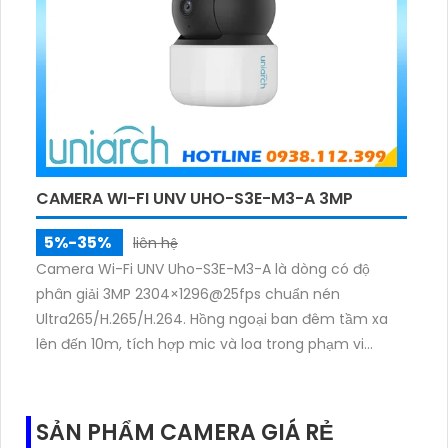
CAMERA WI-FI UNV UHO-S3E-M3-A 3MP
5%-35%
liên hệ
Camera Wi-Fi UNV Uho-S3E-M3-A là dòng có độ
phân giải 3MP 2304×1296@25fps chuẩn nén
Ultra265/H.265/H.264. Hồng ngoại ban đêm tầm xa
lên đến 10m, tích hợp mic và loa trong phạm vi
3m.Hỗ trợ thẻ nhớ MicroSD tối đa 256GB
SẢN PHẨM CAMERA GIÁ RẺ