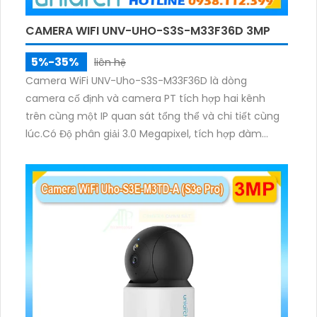
CAMERA WIFI UNV-UHO-S3S-M33F36D 3MP
5%-35%
liên hệ
Camera WiFi UNV-Uho-S3S-M33F36D là dòng
camera cố định và camera PT tích hợp hai kênh
trên cùng một IP quan sát tổng thể và chi tiết cùng
lúc.Có Độ phân giải 3.0 Megapixel, tích hợp đàm
thoại hai chiều. Hồng ngoại ban đêm và đèn ánh
sáng ấm lên đến 10m.