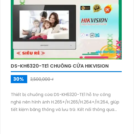
Ethernet. Sản phẩm này không chỉ mang lại sự thuận
tiện mà còn đảm bảo độ bảo mật cao cho hệ thống
an ninh của bạn.
DS-KH6320-TE1 CHUÔNG CỬA HIKVISION
30%
3,500,000 ₫
Thiết bị chuông cửa DS-KH6320-TE1 hỗ trợ công
nghệ nén hình ảnh H.265+/H.265/H.264+/H.264, giúp
tiết kiệm băng thông và lưu trữ. Kết nối thông qua
cổng web và RJ45, đảm bảo truyền tải dữ liệu nhanh
chóng và ổn định. Với đặc điểm này, DS-KH6320-TE1
đem đến trải nghiệm tốt nhất cho người dùng.