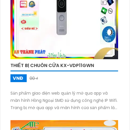
THIẾT BỊ CHUÔN CỬA KX-VDP11GWN
VNĐ
00 ₫
Sản phẩm giao diện web quản lý mở qua app và
màn hình Hồng Ngoại SMD sử dụng công nghệ IP Wifi.
Trang bị mở qua app và màn hình của sản phẩm là
màn hình chuông cửa KX-VDP11GWN. Đặc điểm nổi
bật của sản phẩm này là tích hợp giao thức IP, cho
phép người dùng quản lý cửa hàng qua web và điều