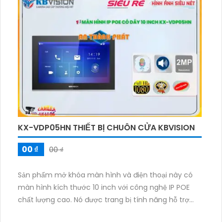
khiển từ xa qua ứng dụng điện thoại. Màn hình
chuông cửa có chất lượng hình ảnh sắc nét và khả
năng nhìn rõ vào ban đêm nhờ công nghệ Hồng
Ngoại SMD.
KX-VDP05HN THIẾT BỊ CHUÔN CỬA KBVISION
00 ₫
00 ₫
Sản phẩm mở khóa màn hình và điện thoại này có
màn hình kích thước 10 inch với công nghệ IP POE
chất lượng cao. Nó được trang bị tính năng hỗ trợ
SOS alarm, giúp bạn dễ dàng gọi cấp cứu trong