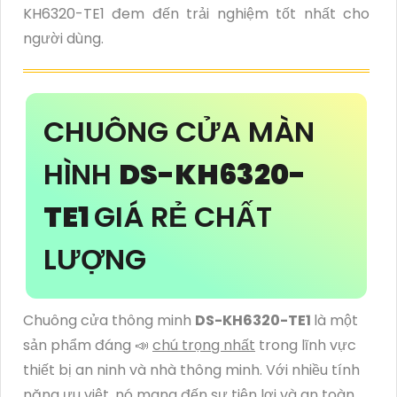
KH6320-TE1 đem đến trải nghiệm tốt nhất cho
người dùng.
CHUÔNG CỬA MÀN
HÌNH
DS-KH6320-
TE1
GIÁ RẺ CHẤT
LƯỢNG
Chuông cửa thông minh
DS-KH6320-TE1
là một
sản phẩm đáng 📣
chú trọng nhất
trong lĩnh vực
thiết bị an ninh và nhà thông minh. Với nhiều tính
năng ưu việt, nó mang đến sự tiện lợi và an toàn