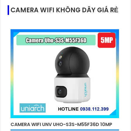
CAMERA WIFI KHÔNG DÂY GIÁ RẺ
CAMERA WIFI UNV UHO-S3S-M55F36D 10MP