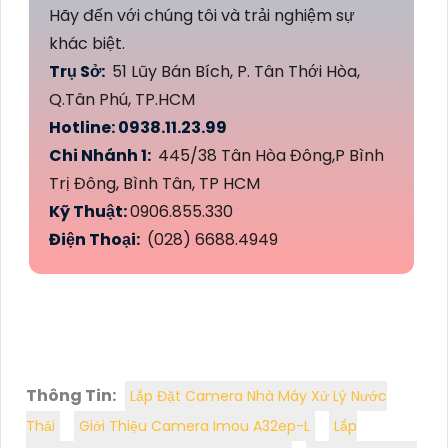
Hãy đến với chúng tôi và trải nghiệm sự
khác biệt.
Trụ Sở:
51 Lũy Bán Bích, P. Tân Thới Hòa,
Q.Tân Phú, TP.HCM
Hotline: 0938.11.23.99
Chi Nhánh 1:
445/38 Tân Hòa Đông,P Bình
Trị Đông, Bình Tân, TP HCM
Kỹ Thuật:
0906.855.330
Điện Thoại:
(028) 6688.4949
Thông Tin:
Lắp Đặt Camera Nhà Máy Xử Lý Nước
Thải
Giới Thiệu Camera Imou A32ep-L
Lắp