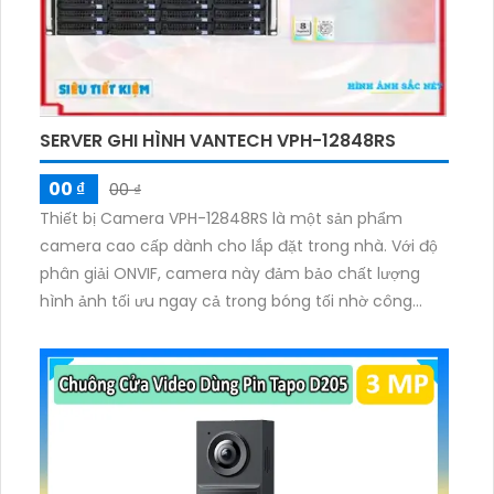
giúp tối ưu hóa việc quản lý và vận hành mạng.
SERVER GHI HÌNH VANTECH VPH-12848RS
00 ₫
00 ₫
Thiết bị Camera VPH-12848RS là một sản phẩm
camera cao cấp dành cho lắp đặt trong nhà. Với độ
phân giải ONVIF, camera này đảm bảo chất lượng
hình ảnh tối ưu ngay cả trong bóng tối nhờ công
nghệ ban đêm 36 HDD. Thiết kế tinh tế và hiện đại
của camera cùng với đầu ghi tích hợp công nghệ IP
và chức năng cao cấp Công Nghệ AI giúp cung cấp
hình ảnh rõ nét mọi lúc, mọi nơi. Hơn nữa, camera
còn trang bị ONVIF và công nghệ lưu trữ
H.265+/H.265/H.264+/H.264 cho khả năng lưu trữ lâu