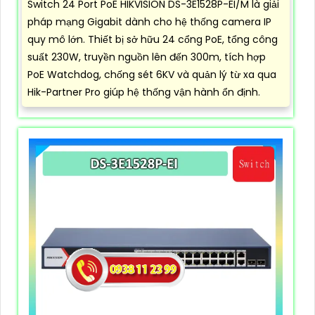
Switch 24 Port PoE HIKVISION DS-3E1528P-EI/M là giải
pháp mạng Gigabit dành cho hệ thống camera IP
quy mô lớn. Thiết bị sở hữu 24 cổng PoE, tổng công
suất 230W, truyền nguồn lên đến 300m, tích hợp
PoE Watchdog, chống sét 6KV và quản lý từ xa qua
Hik-Partner Pro giúp hệ thống vận hành ổn định.