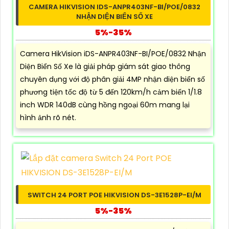
CAMERA HIKVISION IDS-ANPR403NF-BI/POE/0832
NHẬN DIỆN BIỂN SỐ XE
5%-35%
Camera HikVision iDS-ANPR403NF-BI/POE/0832 Nhận
Diện Biển Số Xe là giải pháp giám sát giao thông
chuyên dụng với độ phân giải 4MP nhận diện biển số
phương tiện tốc độ từ 5 đến 120km/h cảm biến 1/1.8
inch WDR 140dB cùng hồng ngoại 60m mang lại
hình ảnh rõ nét.
SWITCH 24 PORT POE HIKVISION DS-3E1528P-EI/M
5%-35%