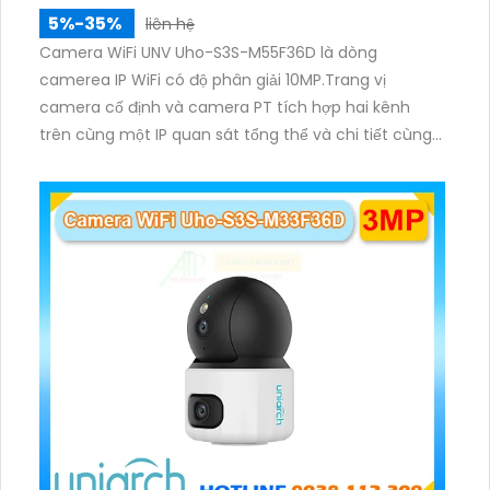
5%-35%
liên hệ
Camera WiFi UNV Uho-S3S-M55F36D là dòng
camerea IP WiFi có độ phân giải 10MP.Trang vị
camera cố định và camera PT tích hợp hai kênh
trên cùng một IP quan sát tổng thể và chi tiết cùng
lúc, hỗ trợ đàm thoại hai chiều cảnh báo âm thanh
ánh sáng. Kết hợp hồng ngoại và đèn ấm cho hình
ảnh có màu trong nhiều điều kiện khác nhau trong
phạm vi 3m.