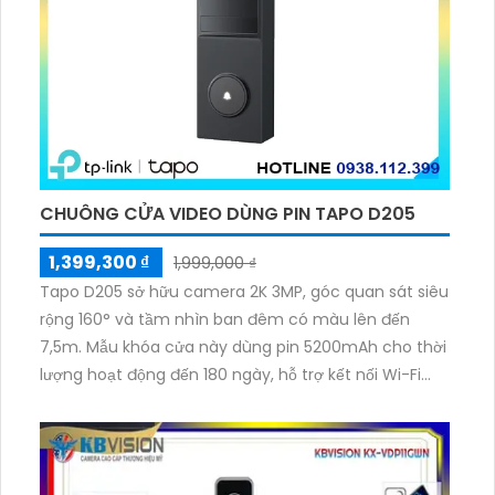
hơn và tối ưu hóa bộ nhớ.
CHUÔNG CỬA VIDEO DÙNG PIN TAPO D205
1,399,300 ₫
1,999,000 ₫
Tapo D205 sở hữu camera 2K 3MP, góc quan sát siêu
rộng 160° và tầm nhìn ban đêm có màu lên đến
7,5m. Mẫu khóa cửa này dùng pin 5200mAh cho thời
lượng hoạt động đến 180 ngày, hỗ trợ kết nối Wi-Fi
2.4GHz, âm thanh hai chiều và lưu trữ qua thẻ
microSD tối đa 512GB.