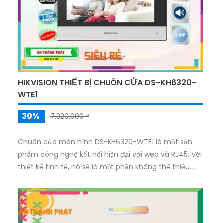
HIKVISION THIẾT BỊ CHUÔN CỬA DS-KH6320-
WTE1
30%
7,320,000 ₫
Chuôn cửa màn hình DS-KH6320-WTE1 là một sản
phẩm công nghệ kết nối hiện đại với web và RJ45. Với
thiết kế tinh tế, nó sẽ là một phần không thể thiếu
trong ngôi nhà của bạn. Sản phẩm này được trang bị
web, cho phép bạn truy cập và kiểm soát từ xa
thông qua mạng internet. RJ45 được tích hợp vào
máy, cho phép bạn dễ dàng kết nối với mạng