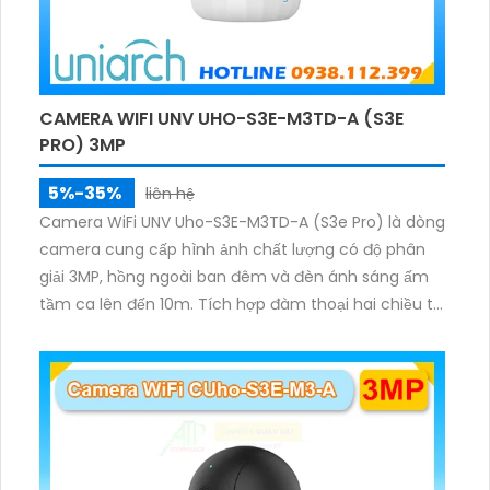
CAMERA WIFI UNV UHO-S3E-M3TD-A (S3E
PRO) 3MP
5%-35%
liên hệ
Camera WiFi UNV Uho-S3E-M3TD-A (S3e Pro) là dòng
camera cung cấp hình ảnh chất lượng có độ phân
giải 3MP, hồng ngoài ban đêm và đèn ánh sáng ấm
tầm ca lên đến 10m. Tích hợp đàm thoại hai chiều to
rõ ràng, hỗ trợ thẻ nhớ 512GB, có nút cảm ứng tiện lợi.