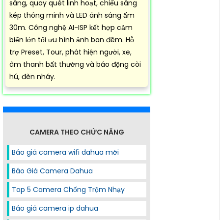
sáng, quay quét linh hoạt, chiếu sáng
kép thông minh và LED ánh sáng ấm
30m. Công nghệ AI-ISP kết hợp cảm
biến lớn tối ưu hình ảnh ban đêm. Hỗ
trợ Preset, Tour, phát hiện người, xe,
âm thanh bất thường và báo động còi
hú, đèn nháy.
CAMERA THEO CHỨC NĂNG
Báo giá camera wifi dahua mới
Báo Giá Camera Dahua
Top 5 Camera Chống Trộm Nhạy
Báo giá camera ip dahua