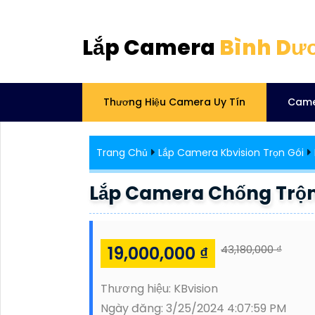
Lắp Camera
Bình Dư
Thương Hiệu Camera Uy Tín
Came
Trang Chủ
Lắp Camera Kbvision Trọn Gói
Lắp Camera Chống Trộ
19,000,000 ₫
43,180,000 ₫
Thương hiệu:
KBvision
Ngày đăng:
3/25/2024 4:07:59 PM