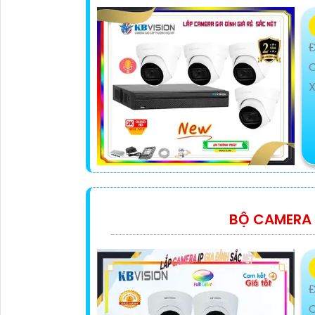
Đ
BỘ CAMERA 
Đ