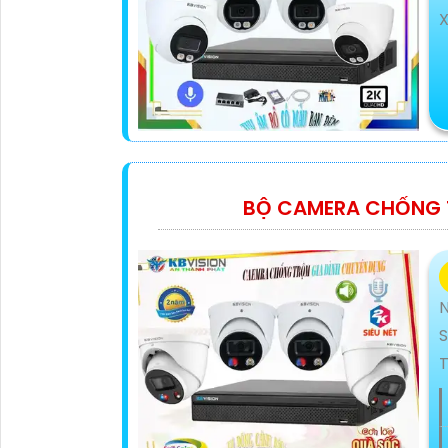
X
BỘ CAMERA CHỐNG T
S
T