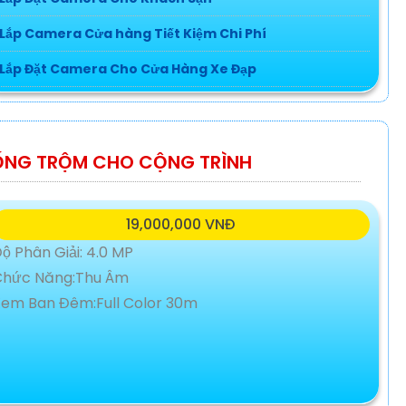
Lắp Camera Cửa hàng Tiết Kiệm Chi Phí
Lắp Đặt Camera Cho Cửa Hàng Xe Đạp
Lắp Camera Nhà Xưởng Trọn Bộ Giá Rẻ
ộ Phân Giải: 4.0 MP
ỐNG TRỘM CHO CỘNG TRÌNH
Chức Năng:Thu Âm
em Ban Đêm:Full Color 30m
19,000,000 VNĐ
ộ Phân Giải: 4.0 MP
Chức Năng:Thu Âm
em Ban Đêm:Full Color 30m