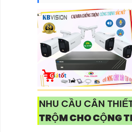
NHU CẦU CÂN THIẾ
TRỘM CHO CỘNG T