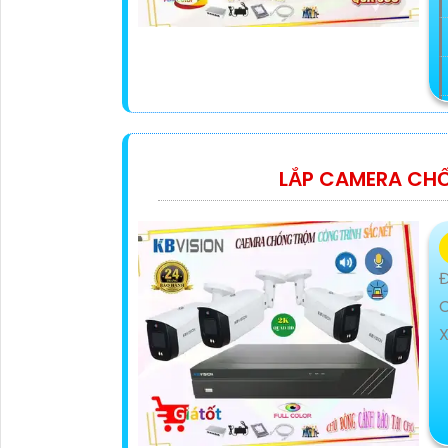
Đ
LẮP CAMERA CH
X
Đ
X