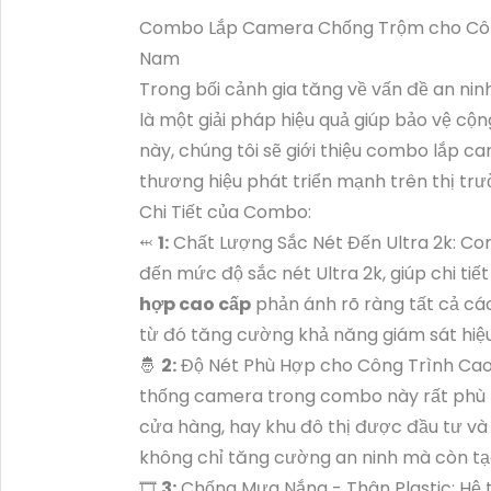
Combo Lắp Camera Chống Trộm cho Công 
Nam
Trong bối cảnh gia tăng về vấn đề an nin
là một giải pháp hiệu quả giúp bảo vệ cộn
này, chúng tôi sẽ giới thiệu combo lắp 
thương hiệu phát triển mạnh trên thị trư
Chi Tiết của Combo:
⬹
1:
Chất Lượng Sắc Nét Đến Ultra 2k: C
đến mức độ sắc nét Ultra 2k, giúp chi tiế
hợp cao cấp
phản ánh rõ ràng tất cả các
từ đó tăng cường khả năng giám sát hiệu
🤴
2:
Độ Nét Phù Hợp cho Công Trình Cao C
thống camera trong combo này rất phù 
cửa hàng, hay khu đô thị được đầu tư và
không chỉ tăng cường an ninh mà còn tạo
🎞
3:
Chống Mưa Nắng - Thân Plastic: Hệ 