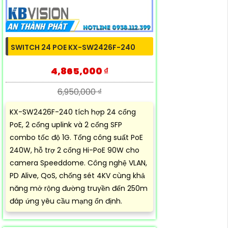
SWITCH 24 POE KX-SW2426F-240
4,865,000 ₫
6,950,000 ₫
KX-SW2426F-240 tích hợp 24 cổng
PoE, 2 cổng uplink và 2 cổng SFP
combo tốc độ 1G. Tổng công suất PoE
240W, hỗ trợ 2 cổng Hi-PoE 90W cho
camera Speeddome. Công nghệ VLAN,
PD Alive, QoS, chống sét 4KV cùng khả
năng mở rộng đường truyền đến 250m
đáp ứng yêu cầu mạng ổn định.