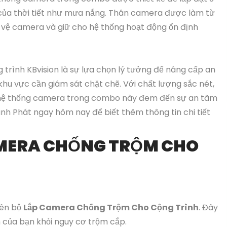
g của thời tiết như mưa nắng. Thân camera được làm từ
ảo vệ camera và giữ cho hệ thống hoạt động ổn định
rình KBvision là sự lựa chọn lý tưởng để nâng cấp an
hu vực cần giám sát chặt chẽ. Với chất lượng sắc nét,
t, hệ thống camera trong combo này đem đến sự an tâm
ành Phát ngay hôm nay để biết thêm thông tin chi tiết
MERA CHỐNG TRỘM CHO
yên bộ
Lắp Camera Chống Trộm Cho Cộng Trình
. Đây
h của bạn khỏi nguy cơ trộm cắp.