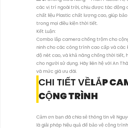
các vị trí ngoài trời, chịu được tác độn
chất liệu Plastic chất lượng cao, giúp b
trong mọi điều kiện thời tiết.
Kết Luận:
Combo lắp camera chống trộm cho cộng t
ninh cho các công trình cao cấp và các k
độ nét cao, và khả năng chống thời tiế
cho người sử dụng. Hãy liên hệ với An Th
và mức giá ưu đãi.
CHI TIẾT VỀ
LẮP CA
CỘNG TRÌNH
Cảm ơn bạn đã chia sẻ thông tin về Ngu
là giải pháp hiệu quả để bảo vệ cộng trìn