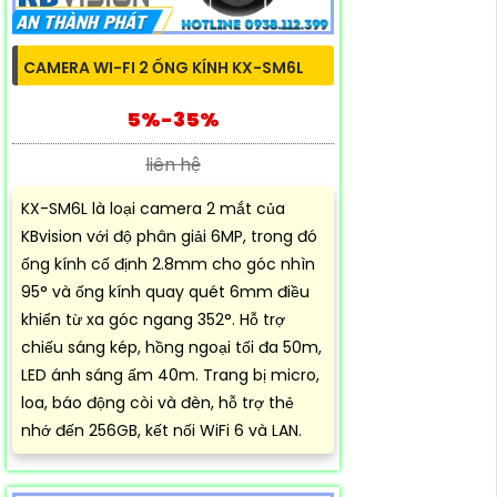
CAMERA WI-FI 2 ỐNG KÍNH KX-SM6L
5%-35%
liên hệ
KX-SM6L là loại camera 2 mắt của
KBvision với độ phân giải 6MP, trong đó
ống kính cố định 2.8mm cho góc nhìn
95° và ống kính quay quét 6mm điều
khiển từ xa góc ngang 352°. Hỗ trợ
chiếu sáng kép, hồng ngoại tối đa 50m,
LED ánh sáng ấm 40m. Trang bị micro,
loa, báo động còi và đèn, hỗ trợ thẻ
nhớ đến 256GB, kết nối WiFi 6 và LAN.