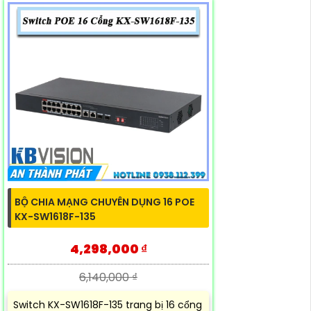
BỘ CHIA MẠNG CHUYÊN DỤNG 16 POE
KX-SW1618F-135
4,298,000 ₫
6,140,000 ₫
Switch KX-SW1618F-135 trang bị 16 cổng