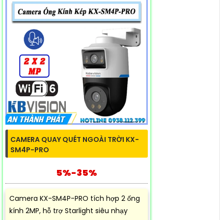
CAMERA QUAY QUÉT NGOÀI TRỜI KX-
SM4P-PRO
5%-35%
Camera KX-SM4P-PRO tích hợp 2 ống
kính 2MP, hỗ trợ Starlight siêu nhạy