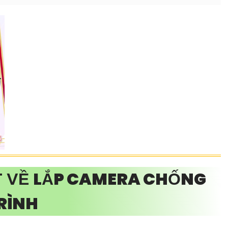
T VỀ
LẮP CAMERA CHỐNG
RÌNH