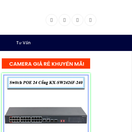
Facebook
Twitter
Instagram
Dribbble
Tư Vấn
CAMERA GIÁ RẺ KHUYẾN MÃI