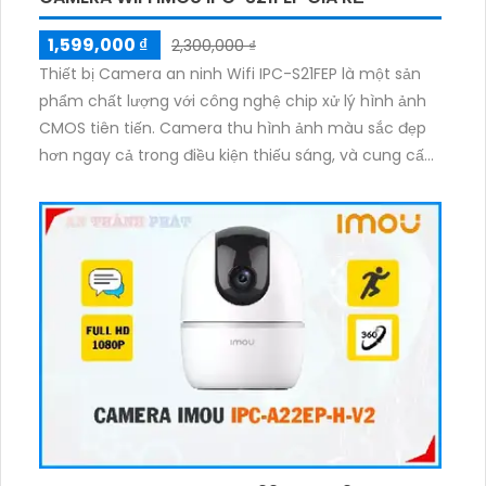
1,599,000 ₫
2,300,000 ₫
Thiết bị Camera an ninh Wifi IPC-S21FEP là một sản
phẩm chất lượng với công nghệ chip xử lý hình ảnh
CMOS tiên tiến. Camera thu hình ảnh màu sắc đẹp
hơn ngay cả trong điều kiện thiếu sáng, và cung cấp
tầm nhìn hồng ngoại lên đến 30m. Thiết bị này hoạt
động trên nền tảng IP Wifi, giúp tiết kiệm chi phí cho
hệ thống giám sát lớn. Với độ phân giải sắc nét lên
đến 2.0 MP, camera này hỗ trợ thẻ nhớ và được tích
hợp công nghệ nhìn đêm chất lượng, mang lại màu
sắc tối ưu hơn trong quá trình giám sát ban đêm.