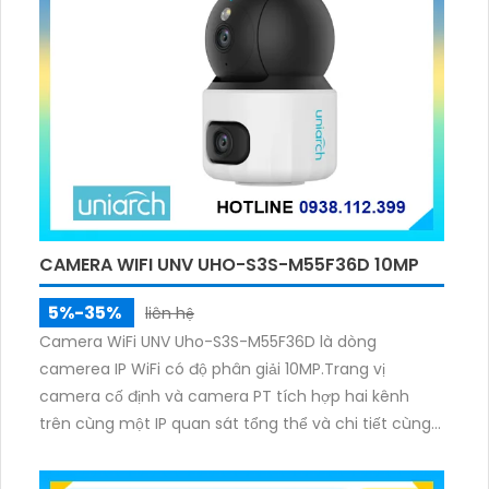
CAMERA WIFI UNV UHO-S3S-M55F36D 10MP
5%-35%
liên hệ
Camera WiFi UNV Uho-S3S-M55F36D là dòng
camerea IP WiFi có độ phân giải 10MP.Trang vị
camera cố định và camera PT tích hợp hai kênh
trên cùng một IP quan sát tổng thể và chi tiết cùng
lúc, hỗ trợ đàm thoại hai chiều cảnh báo âm thanh
ánh sáng. Kết hợp hồng ngoại và đèn ấm cho hình