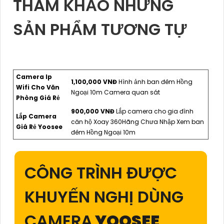
THAM KHẢO NHỮNG
SẢN PHẨM TƯƠNG TỰ
Camera Ip
1,100,000 VNĐ
Hình ảnh ban đêm Hồng
Wifi Cho Văn
Ngoại 10m Camera quan sát
Phòng Giá Rẻ
900,000 VNĐ
Lắp camera cho gia đình
Lắp Camera
căn hộ Xoay 360Hãng Chưa Nhập Xem ban
Giá Rẻ Yoosee
đêm Hồng Ngoại 10m
CÔNG TRÌNH ĐƯỢC
KHUYẾN NGHỊ DÙNG
CAMERA
YOOSEE