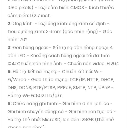
1080 pixels) - Loại cảm biến: CMOS - Kích thước
cảm biến: 1/2.7 inch
2:
Ống kính: - Loại ống kính: ống kính cố định -
Tiêu cự ống kính: 3.6mm (góc nhìn rộng) - Góc
nhìn: 70°
3:
Đèn hồng ngoại: - Số lượng đèn hồng ngoại: 4
đèn LED - Khoảng cách hồng ngoại tối đa: 15m
⛓
4:
Chuẩn nén hình ảnh: - Chuẩn nén video: H.264
5:
Hỗ trợ kết nối mạng: - Chuẩn kết nối: Wi-
Fi/Wired - Giao thức mạng: TCP/IP, HTTP, DHCP,
DNS, DDNS, RTP/RTSP, PPPoE, SMTP, NTP, UPnP -
Hỗ trợ Wi-Fi: 802.11 b/g/n
6:
Chức năng ghi hình: - Ghi hình định lịch: có -
Ghi hình chuyển động: có - Ghi hình liên tục: có -
Hỗ trợ thẻ nhớ: MicroSD, lên đến 128GB (thẻ nhớ
không bao gồm)