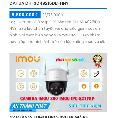
DAHUA DH-SD49216DB-HNY
9,800,000 ₫
13,175,000 ₫
Loại Camera Giá rẻ Ip POE Sắc Nét DH-SD49216DB-
HNY là sự lựa chọn tuyệt vời cho việc giám sát an
ninh. Với cảm biến Sony STARVIS CMOS, sản phẩm
này giúp cho hình ảnh trở nên lâu xuống màu và sắc
nét hơn bao giờ hết. Đặc biệt, chất lượng hình ảnh
ban đêm với hồng ngoại 100m mang lại sự tin cậy
cho việc giám sát trong điều kiện ánh sáng yếu. Với
độ phân giải 2.0 MP, camera này đảm bảo cho bạn
những hình ảnh sắc nét và chi tiết. Đồng thời, tính
năng tiết kiệm dung lượng
H.265+/H.265/H.264+/H.264 Starlight còn giúp tiết
kiệm năng lượng và dung lượng lưu trữ đến 50%.
CAMERA WIFI IMOU IPC-S21FEP GIÁ RẺ