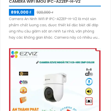
CAMERA WIFI IMOU IPC-A22EP-H-V2
899,000 ₫
920,000 ₫
Camera An Ninh Wifi IP IPC-A22EP-H-V2 là một sản
phẩm chất lượng cao, được thiết kế đặc biệt để đáp
ứng nhu cầu giám sát an ninh tại nhà, văn phòng
hay các không gian khác. Camera này có nhiều ưu
điểm nổi bật, một trong số đó là khả năng thu âm và
phát âm thông qua loa tích hợp. Điều này cho phép
người dùng giao tiếp từ xa, đảm bảo an toàn và hiệu
quả cho việc giám sát.
Ngoài ra, Camera An Ninh Wifi IPC-A22EP-H-V2 còn
được trang bị công nghệ hồng ngoại SMD hỗ trợ thẻ
nhớ, cho phép ghi lại hình ảnh trong điều kiện thiếu
sáng. Điều này đảm bảo rằng bạn có thể theo dõi và
giám sát dễ dàng, ngay cả khi có ít ánh sáng môi
trường. Công nghệ hồng ngoại SMD cung cấp hình
ảnh trung thực, sắc nét và màu sắc đẹp hơn, kết hợp