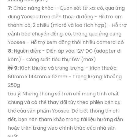
7:
Chức năng khác: - Quan sát từ xa: có, qua ứng
dụng Yoosee trên điện thoại di động - Hỗ trợ âm
thanh: có, 2 chiều (micrô và loa tích hợp) - Hỗ trợ
cảnh báo chuyển động: có, thông qua ứng dụng
Yoosee - Hỗ trợ xem đồng thời nhiều camera: có
8:
Nguồn điện: - Điện áp vào: 12V DC (adapter đi
kèm) - Công suất tiêu thụ: 6W (max)
🚧
9:
Kích thước và trọng lượng: - Kích thước:
80mm x 144mm x 62mm - Trọng lượng: khoảng
250g
Lưu ý: Những thông số trên chỉ mang tính chất
chung và có thể thay đổi tùy theo phiên bản cụ
thể của sản phẩm Yoosee. Để biết thông tin chi
tiết, bạn nên tham khảo trong tài liệu hướng dẫn
hoặc trên trang web chính thức của nhà sản
xuất.