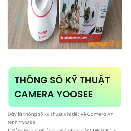
THÔNG SỐ KỸ THUẬT
CAMERA YOOSEE
Đây là thông số kỹ thuật chi tiết về Camera An
Ninh Yoosee:
1:
Cảm biến hình ảnh: - Độ phân giải: 2MP (1920 x