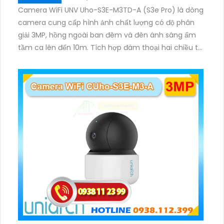
Camera WiFi UNV Uho-S3E-M3TD-A (S3e Pro) là dòng
camera cung cấp hình ảnh chất lượng có độ phân
giải 3MP, hồng ngoài ban đêm và đèn ánh sáng ấm
tầm ca lên đến 10m. Tích hợp đàm thoại hai chiều to
rõ ràng, hỗ trợ thẻ nhớ 512GB, có nút cảm ứng tiện lợi.