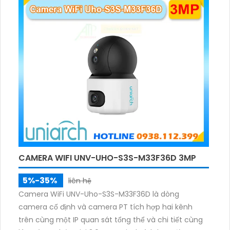
ảnh có màu trong nhiều điều kiện khác nhau trong
phạm vi 3m.
CAMERA WIFI UNV-UHO-S3S-M33F36D 3MP
5%-35%
liên hệ
Camera WiFi UNV-Uho-S3S-M33F36D là dòng
camera cố định và camera PT tích hợp hai kênh
trên cùng một IP quan sát tổng thể và chi tiết cùng