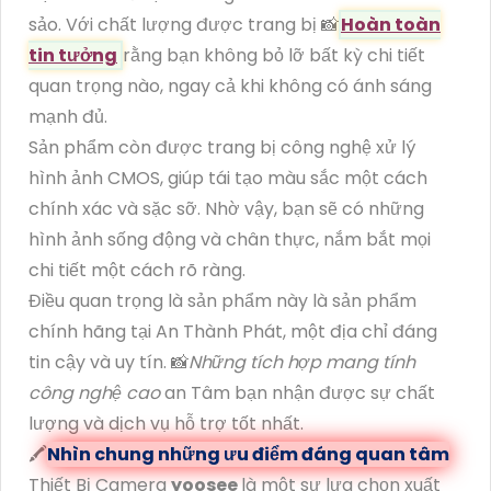
sảo. Với chất lượng được trang bị 📸
Hoàn toàn
tin tưởng
rằng bạn không bỏ lỡ bất kỳ chi tiết
quan trọng nào, ngay cả khi không có ánh sáng
mạnh đủ.
Sản phẩm còn được trang bị công nghệ xử lý
hình ảnh CMOS, giúp tái tạo màu sắc một cách
chính xác và sặc sỡ. Nhờ vậy, bạn sẽ có những
hình ảnh sống động và chân thực, nắm bắt mọi
chi tiết một cách rõ ràng.
Điều quan trọng là sản phẩm này là sản phẩm
chính hãng tại An Thành Phát, một địa chỉ đáng
tin cậy và uy tín. 📸
Những tích hợp mang tính
công nghệ cao
an Tâm bạn nhận được sự chất
lượng và dịch vụ hỗ trợ tốt nhất.
🖍
Nhìn chung những ưu điểm đáng quan tâm
Thiết Bị Camera
yoosee
là một sự lựa chọn xuất