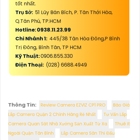
tốt nhất.
Trụ Sở:
51 Lũy Bán Bích, P. Tân Thới Hòa,
Q.Tân Phú, TP.HCM
Hotline: 0938.11.23.99
Chi Nhánh 1:
445/38 Tân Hòa Đông,P Bình
Trị Đông, Bình Tân, TP HCM
Kỹ Thuật:
0906.855.330
Điện Thoại:
(028) 6688.4949
Thông Tin:
Review Camera EZVIZ CP1 PRO
Báo Giá
Lắp Camera Quận 2 Chính Hãng Rẻ Nhất
Tư Vấn Lắp
Camera Quan Sát Nhà Xưởng Sản Xuất Từ Xa
Thuê It
Ngoài Quận Tân Bình
Lắp Camera Sân Thi Đấu