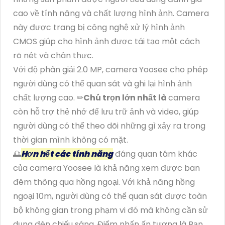
cao về tính năng và chất lượng hình ảnh. Camera
này được trang bị công nghệ xử lý hình ảnh
CMOS giúp cho hình ảnh được tái tạo một cách
rõ nét và chân thực.
Với độ phân giải 2.0 MP, camera Yoosee cho phép
người dùng có thể quan sát và ghi lại hình ảnh
chất lượng cao. ✏
Chú trọn lớn nhất là
camera
còn hỗ trợ thẻ nhớ để lưu trữ ảnh và video, giúp
người dùng có thể theo dõi những gì xảy ra trong
thời gian mình không có mặt.
🌅
Hơn hết các tính năng
đáng quan tâm khác
của camera Yoosee là khả năng xem được ban
đêm thông qua hồng ngoại. Với khả năng hồng
ngoại 10m, người dùng có thể quan sát được toàn
bộ không gian trong phạm vi đó mà không cần sử
dụng đèn chiếu sáng. Điểm nhấn ấn tượng là Bạn