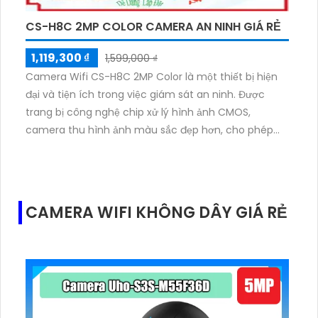
với cảm biến CMOS, giúp tăng cường khả năng giám
sát ban đêm với khoảng cách hồng ngoại lên đến
CS-H8C 2MP COLOR CAMERA AN NINH GIÁ RẺ
10m.
1,119,300 ₫
1,599,000 ₫
Camera Wifi CS-H8C 2MP Color là một thiết bị hiện
đại và tiện ích trong việc giám sát an ninh. Được
trang bị công nghệ chip xử lý hình ảnh CMOS,
camera thu hình ảnh màu sắc đẹp hơn, cho phép
xem ban đêm với khoảng cách hồng ngoại lên đến
30m. Với đặc tính IP Wifi, chất lượng hình ảnh 2.0 MP
FULL HD 1080P, camera cung cấp hình ảnh sắc nét và
tiết kiệm chi phí băng thông với công nghệ nén
CAMERA WIFI KHÔNG DÂY GIÁ RẺ
H.265/H.264+/H.264. Bên cạnh đó, công nghệ ban
đêm Hồng Ngoại Smart IR công suất cao cung cấp
ánh sáng nhân tạo trong điều kiện thiếu sáng, giúp
giám sát hiệu quả trong mọi tình huống.