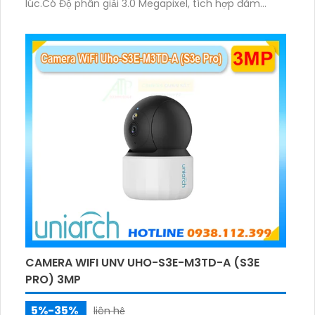
lúc.Có Độ phân giải 3.0 Megapixel, tích hợp đàm
thoại hai chiều. Hồng ngoại ban đêm và đèn ánh
sáng ấm lên đến 10m.
CAMERA WIFI UNV UHO-S3E-M3TD-A (S3E
PRO) 3MP
5%-35%
liên hệ