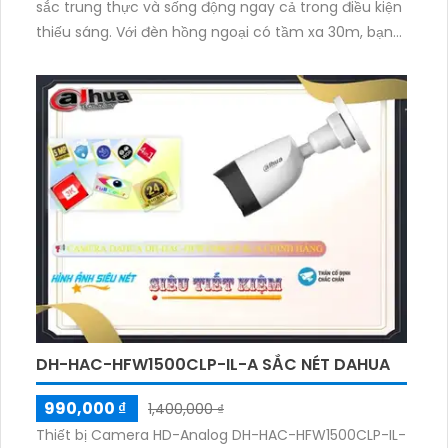
sắc trung thực và sống động ngay cả trong điều kiện
thiếu sáng. Với đèn hồng ngoại có tầm xa 30m, bạn
có thể quan sát rõ ràng mọi việc xảy ra trong đêm
tối. Nhờ công nghệ IP POE, camera truyền tín hiệu ổn
định và không bị nhiễu sóng. Hình ảnh được ghi lại với
chất lượng 2.0 MP, cho độ phân giải cao và chi tiết.
Việc tải hình ảnh cũng nhanh hơn, nhờ hỗ trợ
H.265+/H.265/H.264+/H.264. Camera cũng tích hợp
công nghệ nhìn đêm ONVIF, giúp bạn có tầm nhìn rõ
ràng ngay cả trong môi trường tối tăm.
DH-HAC-HFW1500CLP-IL-A SẮC NÉT DAHUA
990,000 ₫
1,400,000 ₫
Thiết bị Camera HD-Analog DH-HAC-HFW1500CLP-IL-