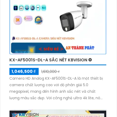
KX-AF5001S-DL-A SẮC NÉT KBVISION ❂
1,046,500 ₫
1,610,000 ₫
Camera HD Analog KX-AF5001S-DL-A là một thiết bị
camera chất lượng cao với độ phân giải 5.0
megapixel, mang đến hình ảnh sắc nét và chất
lượng màu sắc đẹp. Với công nghệ ultra 4k lite, nó
giúp tiết kiệm băng thông và chi phí. Camera còn có
khả năng ghi hình ban đêm với hồng ngoại 20m và