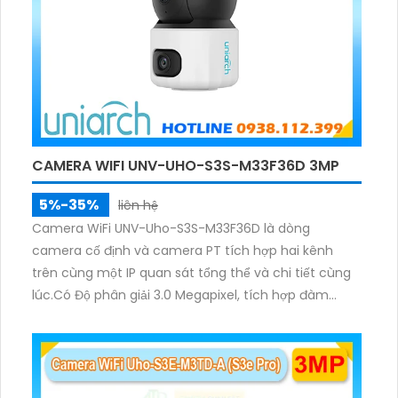
CAMERA WIFI UNV-UHO-S3S-M33F36D 3MP
5%-35%
liên hệ
Camera WiFi UNV-Uho-S3S-M33F36D là dòng
camera cố định và camera PT tích hợp hai kênh
trên cùng một IP quan sát tổng thể và chi tiết cùng
lúc.Có Độ phân giải 3.0 Megapixel, tích hợp đàm
thoại hai chiều. Hồng ngoại ban đêm và đèn ánh
sáng ấm lên đến 10m.