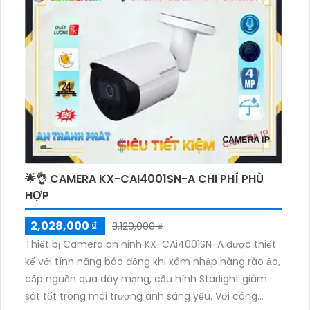
chức năng Starlight, cho phép xem hình ảnh rõ ràng
và chi tiết vào ban đêm. Với thiết kế thân kim loại,
camera không bị thay đổi chất lượng truyền qua các
công nghệ AHD, CVI, TVI và BCS HD. Bên cạnh đó,
camera cũng có khả năng thu âm, giúp hoạt động
ổn định và đáp ứng nhu cầu giám sát của công trình.
🌟👌 CAMERA KX-CAI4001SN-A CHI PHÍ PHÙ
HỢP
2,028,000 ₫
3,120,000 ₫
Thiết bị Camera an ninh KX-CAi4001SN-A được thiết
kế với tính năng báo động khi xâm nhập hàng rào ảo,
cấp nguồn qua dây mạng, cấu hình Starlight giám
sát tốt trong môi trường ánh sáng yếu. Với công