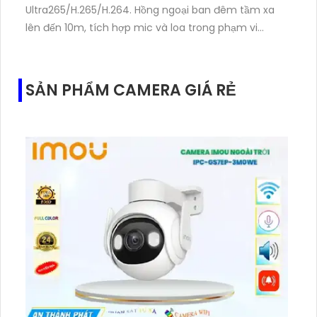
Ultra265/H.265/H.264. Hồng ngoại ban đêm tầm xa
lên đến 10m, tích hợp mic và loa trong phạm vi
3m.Hỗ trợ thẻ nhớ MicroSD tối đa 256GB
SẢN PHẨM CAMERA GIÁ RẺ