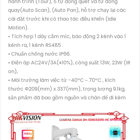
hành trình (Tour), 5 tự động quét và tự động
quay(Auto Scan), (Auto Pan), hỗ trợ chạy lại các
cài đặt trước khi có thao tác điều khiển (Idle
Motion).
• Tích hợp 1 dây cắm míc, báo động 2 kênh vào 1
kênh ra, 1 kênh RS485 .
• Chuẩn chống nước IP66.
• Điện áp AC24V/3A(±10%), công suất 13W, 23W (IR
on),
• Môi trường làm việc từ -40ºC ~ 70ºC , kích
thước Φ209(mm) x 337(mm), trọng lượng 9.1kg,
sản phẩm đã bao gồm nguồn và chân đế đi kèm