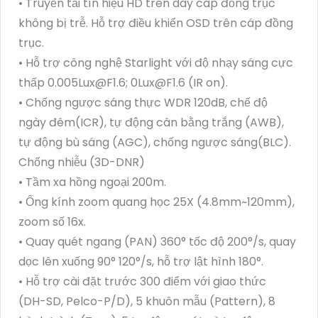
• Truyền tải tín hiệu HD trên dây cáp đồng trục
không bị trễ. Hỗ trợ điều khiển OSD trên cáp đồng
trục.
• Hỗ trợ công nghệ Starlight với độ nhạy sáng cực
thấp 0.005Lux@F1.6; 0Lux@F1.6 (IR on).
• Chống ngược sáng thực WDR 120dB, chế độ
ngày đêm(ICR), tự động cân bằng trắng (AWB),
tự động bù sáng (AGC), chống ngược sáng(BLC).
Chống nhiễu (3D-DNR)
• Tầm xa hồng ngoại 200m.
• Ống kính zoom quang học 25X (4.8mm~120mm),
zoom số 16x.
• Quay quét ngang (PAN) 360° tốc độ 200°/s, quay
dọc lên xuống 90° 120°/s, hỗ trợ lật hình 180°.
• Hỗ trợ cài đặt trước 300 điểm với giao thức
(DH-SD, Pelco-P/D), 5 khuôn mẫu (Pattern), 8