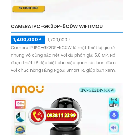
CAMERA IPC-GK2DP-5C0W WIFI IMOU
1,400,000 ₫
1,700,000 ₫
Camera IP IPC-GK2DP-5C0W là một thiết bị giá rẻ
nhưng vô cùng sắc nét với độ phân giải 5.0 MP. Nó
được thiết kế đặc biệt cho việc quan sát ban đêm
với chức năng Hồng Ngoại Smart IR, giúp bạn xem
hình ảnh rõ nét trong vòng bán kính 10m. Với khả
năng xoay 360 độ, nó phù hợp để lắp đặt ở các khu
vực có không gian rộng. Camera này có kết nối IP
Wifi tiên tiến, không làm giảm chất lượng hình ảnh.
Thêm vào đó, nó còn có chức năng thu âm và loa
chất lượng, giúp bạn giao tiếp dễ dàng qua camera.