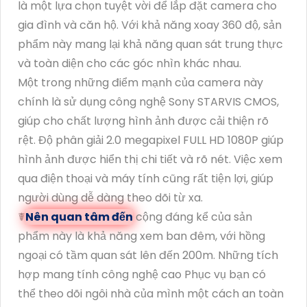
là một lựa chọn tuyệt vời để lắp đặt camera cho
gia đình và căn hộ. Với khả năng xoay 360 độ, sản
phẩm này mang lại khả năng quan sát trung thực
và toàn diện cho các góc nhìn khác nhau.
Một trong những điểm mạnh của camera này
chính là sử dụng công nghệ Sony STARVIS CMOS,
giúp cho chất lượng hình ảnh được cải thiện rõ
rệt. Độ phân giải 2.0 megapixel FULL HD 1080P giúp
hình ảnh được hiển thị chi tiết và rõ nét. Việc xem
qua điện thoại và máy tính cũng rất tiện lợi, giúp
người dùng dễ dàng theo dõi từ xa.
☤
Nên quan tâm đến
cộng đáng kể của sản
phẩm này là khả năng xem ban đêm, với hồng
ngoại có tầm quan sát lên đến 200m. Những tích
hợp mang tính công nghệ cao Phục vụ bạn có
thể theo dõi ngôi nhà của mình một cách an toàn