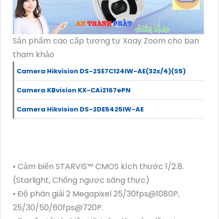
Sản phẩm cao cấp tương tự Xoay Zoom cho bạn
tham khảo
Camera Hikvision DS-2SE7C124IW-AE(32x/4)(S5)
Camera KBvision KX-CAi2167ePN
Camera Hikvision DS-2DE5425IW-AE
• Cảm biến STARVIS™ CMOS kích thước 1/2.8.
(Starlight, Chống ngược sáng thực)
• Độ phân giải 2 Megapixel 25/30fps@1080P,
25/30/50/60fps@720P.