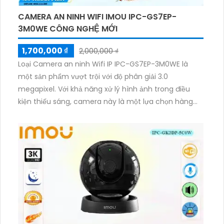
CAMERA AN NINH WIFI IMOU IPC-GS7EP-
3M0WE CÔNG NGHỆ MỚI
1,700,000 ₫
2,000,000 ₫
Loại Camera an ninh Wifi IP IPC-GS7EP-3M0WE là
một sản phẩm vượt trội với độ phân giải 3.0
megapixel. Với khả năng xử lý hình ảnh trong điều
kiện thiếu sáng, camera này là một lựa chọn hàng
đầu cho việc lắp đặt tại các công trình có ngân sách
hạn chế. Đặc biệt, sản phẩm được trang bị chức
năng Màu Ban Đêm, cho phép hiển thị màu sắc rõ
nét trong điều kiện ánh sáng yếu. Với công nghệ IP
Wifi, việc kết nối và sử dụng camera trở nên dễ dàng
và thuận tiện hơn bao giờ hết.