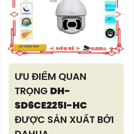
ƯU ĐIỂM QUAN
TRỌNG
DH-
SD6CE225I-HC
ĐƯỢC SẢN XUẤT BỞI
DAHUA