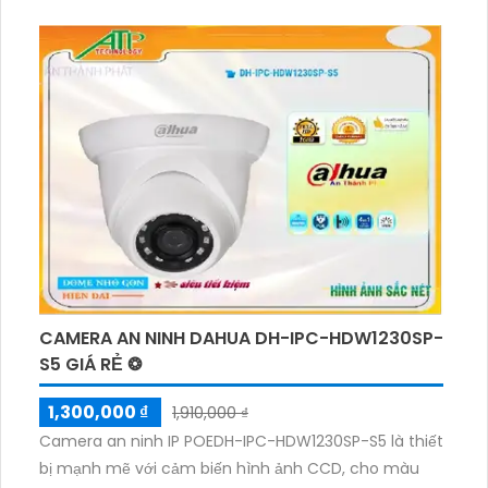
nghệ hồng ngoại Smart IR, cho phép xem ban đêm
trong khoảng cách lên đến 30m. Sản phẩm này
thích hợp cho dự án dân dụng, được lắp đặt tại vị trí
chống mưa nắng. Thân camera được làm bằng kim
loại chất lượng, trang bị khe cắm thẻ nhớ Micro SD
dung lượng cao, hỗ trợ kết nối IP POE và khả năng
nguồn giao động 10%:12V, siêu tiết kiệm. Đặc biệt,
camera này còn có chức năng thu âm, tiêu cự cố
định 3.6mm, và hỗ trợ công nghệ hồng ngoại Smart
IR siêu tiết kiệm băng thông H.265/H.264+/H.264.
CAMERA AN NINH DAHUA DH-IPC-HDW1230SP-
S5 GIÁ RẺ ❂
1,300,000 ₫
1,910,000 ₫
Camera an ninh IP POEDH-IPC-HDW1230SP-S5 là thiết
bị mạnh mẽ với cảm biến hình ảnh CCD, cho màu