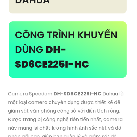
CÔNG TRÌNH KHUYẾN
DÙNG
DH-
SD6CE225I-HC
Camera Speedom
DH-SD6CE225I-HC
Dahua là
một loại camera chuyên dụng được thiết kế để
giám sát văn phòng công sở với diện tích rộng.
Được trang bị công nghệ tiên tiến nhất, camera
này mang lại chất lượng hình ảnh sắc nét và độ
phân giải cao, giúp bạn quản lý và giám sát dễ