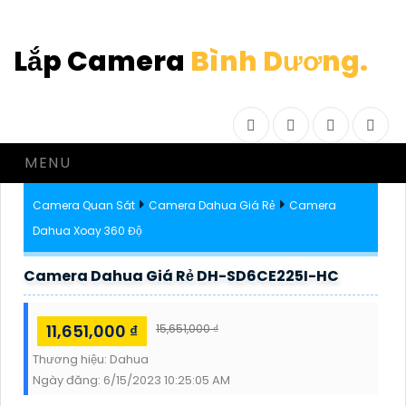
Lắp Camera
Bình Dương.
Facebook
Twitter
Instagram
Drib
MENU
Camera Quan Sát
Camera Dahua Giá Rẻ
Camera
Dahua Xoay 360 Độ
Camera Dahua Giá Rẻ DH-SD6CE225I-HC
11,651,000 ₫
15,651,000 ₫
Thương hiệu:
Dahua
Ngày đăng:
6/15/2023 10:25:05 AM