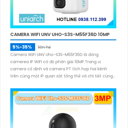
CAMERA WIFI UNV UHO-S3S-M55F36D 10MP
5%-35%
liên hệ
Camera WiFi UNV Uho-S3S-M55F36D là dòng
camerea IP WiFi có độ phân giải 10MP.Trang vị
camera cố định và camera PT tích hợp hai kênh
trên cùng một IP quan sát tổng thể và chi tiết cùng
lúc, hỗ trợ đàm thoại hai chiều cảnh báo âm thanh
ánh sáng. Kết hợp hồng ngoại và đèn ấm cho hình
ảnh có màu trong nhiều điều kiện khác nhau trong
phạm vi 3m.