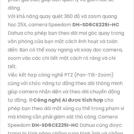
dàng.
Với khả năng quay quét 360 độ và zoom quang
học 25X, camera Speedom
DH-SD6CE225I-HC
Dahua cho phép bạn theo dõi mọi góc quay trong
văn phòng của bạn một cách linh hoạt và toàn
diện. Bạn có thể xoay ngang và xoay dọc camera,
zoom vào các chi tiết một cách rõ ràng và chi
tiết.
Việc kết hợp công nghệ PTZ (Pan-Tilt-Zoom)
cùng với chức năng tự động theo dõi thông minh
giúp camera nhận diện và theo dõi chuyển động
tự động. 💢
Công nghệ Ai được tích hợp
cho
phép bạn theo dõi một vùng cụ thể trong phạm vi
mà không cần phải giám sát thủ công. Camera
Speedom
DH-SD6CE225I-HC
Dahua cũng được
trang bị tính năng chống rung hình ảnh và chống