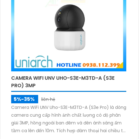
CAMERA WIFI UNV UHO-S3E-M3TD-A (S3E
PRO) 3MP
5%-35%
liên hệ
Camera WiFi UNV Uho-S3E-M3TD-A (S3e Pro) là dòng
camera cung cấp hình ảnh chất lượng có độ phân
giải 3MP, hồng ngoài ban đêm và đèn ánh sáng ấm
tầm ca lên đến 10m. Tích hợp đàm thoại hai chiều to
rõ ràng, hỗ trợ thẻ nhớ 512GB, có nút cảm ứng tiện lợi.