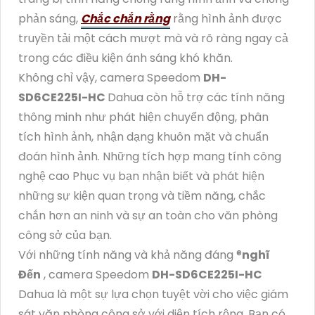
phản sáng,
Chắc chắn rằng
rằng hình ảnh được
truyền tải một cách mượt mà và rõ ràng ngay cả
trong các điều kiện ánh sáng khó khăn.
Không chỉ vậy, camera Speedom
DH-
SD6CE225I-HC
Dahua còn hỗ trợ các tính năng
thông minh như phát hiện chuyển động, phân
tích hình ảnh, nhận dạng khuôn mặt và chuẩn
đoán hình ảnh. Những tích hợp mang tính công
nghệ cao Phục vụ bạn nhận biết và phát hiện
những sự kiện quan trọng và tiềm năng, chắc
chắn hơn an ninh và sự an toàn cho văn phòng
công sở của bạn.
Với những tính năng và khả năng đáng ®️
nghĩ
Đến
, camera Speedom
DH-SD6CE225I-HC
Dahua là một sự lựa chọn tuyệt vời cho việc giám
sát văn phòng công sở với diện tích rộng. Bạn có