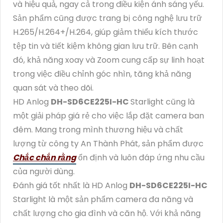
và hiệu quả, ngay cả trong điều kiện ánh sáng yếu.
Sản phẩm cũng được trang bị công nghệ lưu trữ
H.265/H.264+/H.264, giúp giảm thiểu kích thước
tệp tin và tiết kiệm không gian lưu trữ. Bên cạnh
đó, khả năng xoay và Zoom cung cấp sự linh hoạt
trong việc điều chỉnh góc nhìn, tăng khả năng
quan sát và theo dõi.
HD Anlog
DH-SD6CE225I-HC
Starlight cũng là
một giải pháp giá rẻ cho việc lắp đặt camera ban
đêm. Mang trong mình thương hiệu và chất
lượng từ công ty An Thành Phát, sản phẩm được
Chắc chắn rằng
ổn định và luôn đáp ứng nhu cầu
của người dùng.
Đánh giá tốt nhất là HD Anlog
DH-SD6CE225I-HC
Starlight là một sản phẩm camera đa năng và
chất lượng cho gia đình và căn hộ. Với khả năng