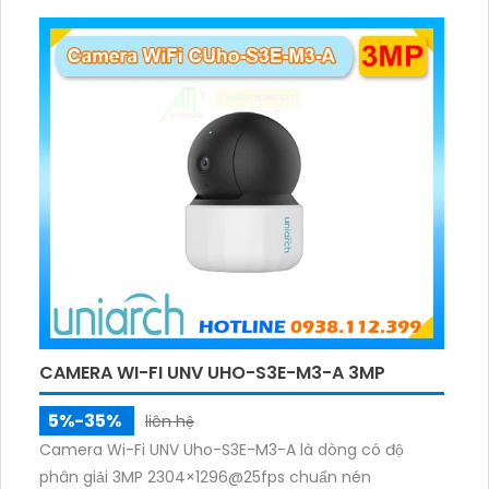
CAMERA WI-FI UNV UHO-S3E-M3-A 3MP
5%-35%
liên hệ
Camera Wi-Fi UNV Uho-S3E-M3-A là dòng có độ
phân giải 3MP 2304×1296@25fps chuẩn nén