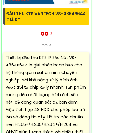
ĐẦU THU KTS VANTECH VS-4864R64A
GIÁ RẺ
00 ₫
00 ₫
Thiết bị đầu thu KTS IP Sắc Nét VS-
4864R64A là giải pháp hoàn hảo cho
hệ thống giám sát an ninh chuyên
nghiệp. Với khả năng xử lý hình ảnh
vượt trội từ chip xử lý nhanh, sản phẩm
mang đến chất lượng hình ảnh sắc
nét, dễ dàng quan sát cả ban đêm.
Việc tích hợp 48 HDD cho phép lưu trữ
lớn và đáng tin cậy. Hỗ trợ các chuẩn
nén H.265+/H.265/H.264+/H.264 và
ONVIF giúp tương thích với nhiều thiết