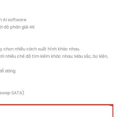
h AI software
ới độ phân giải 4K
ùy chọn nhiều cách xuất hình khác nhau.
ới nhiều chế độ tìm kiếm khác nhau: Màu sắc, Sự kiện,
 dễ dàng
t-swap SATA)