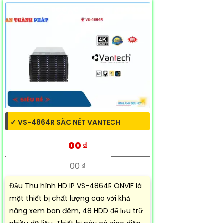
✓ VS-4864R SẮC NÉT VANTECH
00 ₫
00 ₫
Đầu Thu hình HD IP VS-4864R ONVIF là
một thiết bị chất lượng cao với khả
năng xem ban đêm, 48 HDD để lưu trữ
nhiều dữ liệu. Thiết bị này có giao diện