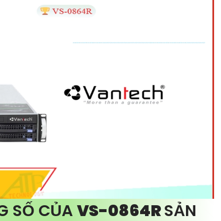
G SỐ CỦA
VS-0864R
SẢN