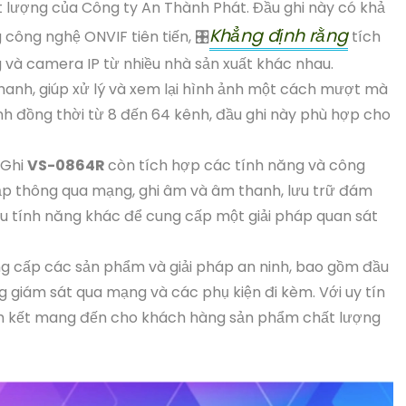
 lượng của Công ty An Thành Phát. Đầu ghi này có khả
Khẳng định rằng
công nghệ ONVIF tiên tiến, 🎛
tích
 và camera IP từ nhiều nhà sản xuất khác nhau.
nhanh, giúp xử lý và xem lại hình ảnh một cách mượt mà
ình đồng thời từ 8 đến 64 kênh, đầu ghi này phù hợp cho
 Ghi
VS-0864R
còn tích hợp các tính năng và công
cập thông qua mạng, ghi âm và âm thanh, lưu trữ đám
u tính năng khác để cung cấp một giải pháp quan sát
ng cấp các sản phẩm và giải pháp an ninh, bao gồm đầu
g giám sát qua mạng và các phụ kiện đi kèm. Với uy tín
am kết mang đến cho khách hàng sản phẩm chất lượng