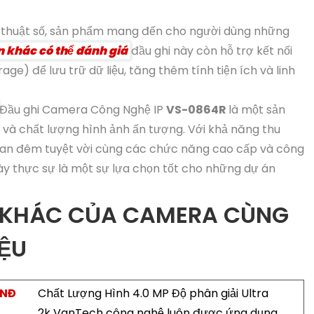
kỹ thuật số, sản phẩm mang đến cho người dùng những
 khác có thể đánh giá
đầu ghi này còn hỗ trợ kết nối
e) để lưu trữ dữ liệu, tăng thêm tính tiện ích và linh
Đầu ghi Camera Công Nghệ IP
VS-0864R
là một sản
và chất lượng hình ảnh ấn tượng. Với khả năng thu
 ban đêm tuyệt vời cùng các chức năng cao cấp và công
này thực sự là một sự lựa chọn tốt cho những dự án
 KHÁC CỦA CAMERA CÙNG
IỆU
VNĐ
Chất Lượng Hình 4.0 MP Độ phân giải Ultra
2k VanTech công nghệ luôn được ứng dụng