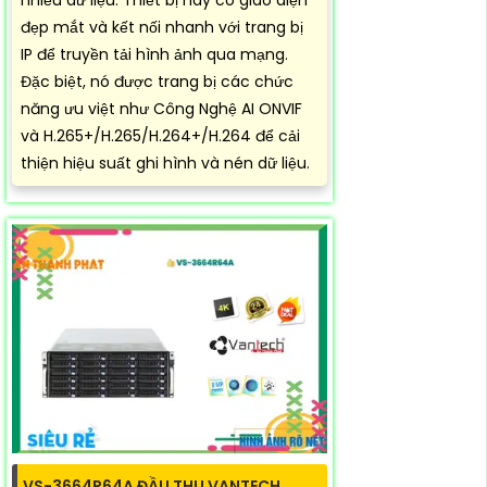
đẹp mắt và kết nối nhanh với trang bị
IP để truyền tải hình ảnh qua mạng.
Đặc biệt, nó được trang bị các chức
năng ưu việt như Công Nghệ AI ONVIF
và H.265+/H.265/H.264+/H.264 để cải
thiện hiệu suất ghi hình và nén dữ liệu.
VS-3664R64A ĐẦU THU VANTECH