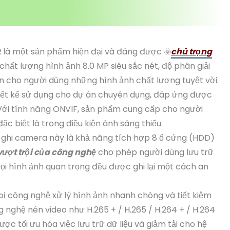
R
là một sản phẩm hiện đại và đáng được ☣️
chú trọng
 chất lượng hình ảnh 8.0 MP siêu sắc nét, độ phân giải
 cho người dùng những hình ảnh chất lượng tuyệt vời.
ết kế sử dụng cho dự án chuyên dụng, đáp ứng được
Với tính năng ONVIF, sản phẩm cung cấp cho người
c biệt là trong điều kiện ánh sáng thiếu.
ghi camera này là khả năng tích hợp 8 ổ cứng (HDD)
vượt trội của công nghệ
cho phép người dùng lưu trữ
ọi hình ảnh quan trọng đều được ghi lại một cách an
ị công nghệ xử lý hình ảnh nhanh chóng và tiết kiệm
nghệ nén video như H.265 + / H.265 / H.264 + / H.264
c tối ưu hóa việc lưu trữ dữ liệu và giảm tải cho hệ