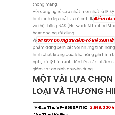
thống mạng.
Với công nghệ cập nhật mới nhất là IP 
hình ảnh đẹp mắt và rõ nét. 🔔
Điểm nhấn
với hệ thống NAS (Network Attached Storag
hoạt cho người dùng.
📥
Sơ lược những ưu đểm có thể xem là
phẩm đáng xem xét với những tính năng 
hình chất lượng cao, khả năng ghi hình
nghệ xử lý hình ảnh tiên tiến, sản phẩm 
giám sát an ninh chuyên dụng.
MỘT VÀI LỰA CHỌN
LOẠI VÀ THƯƠNG H
✲ Đầu Thu VP-8560A|T|C
2,919,000 
Vơi Thiết Kế Đẹp