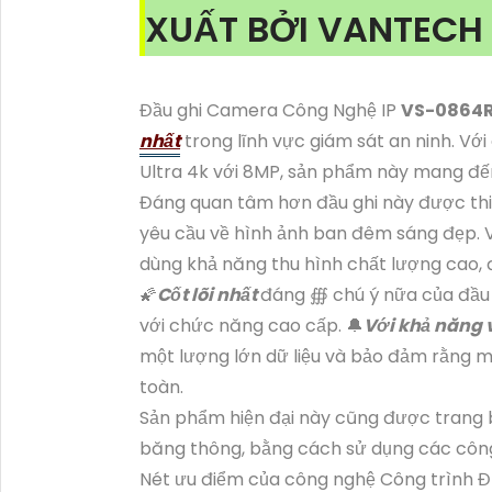
XUẤT BỞI VANTECH
Đầu ghi Camera Công Nghệ IP
VS-0864
nhất
trong lĩnh vực giám sát an ninh. Với
Ultra 4k với 8MP, sản phẩm này mang đến
Đáng quan tâm hơn đầu ghi này được thi
yêu cầu về hình ảnh ban đêm sáng đẹp. 
dùng khả năng thu hình chất lượng cao, đặ
🌠
Cốt lõi nhất
đáng ∰ chú ý nữa của đầu 
với chức năng cao cấp. 🔔
Với khả năng 
một lượng lớn dữ liệu và bảo đảm rằng m
toàn.
Sản phẩm hiện đại này cũng được trang b
băng thông, bằng cách sử dụng các công 
Nét ưu điểm của công nghệ Công trình Đượ