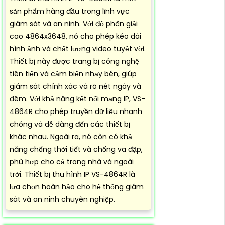
sản phẩm hàng đầu trong lĩnh vực
giám sát và an ninh. Với độ phân giải
cao 4864x3648, nó cho phép kéo dài
hình ảnh và chất lượng video tuyệt vời.
Thiết bị này được trang bị công nghệ
tiên tiến và cảm biến nhạy bén, giúp
giám sát chính xác và rõ nét ngày và
đêm. Với khả năng kết nối mạng IP, VS-
4864R cho phép truyền dữ liệu nhanh
chóng và dễ dàng đến các thiết bị
khác nhau. Ngoài ra, nó còn có khả
năng chống thời tiết và chống va đập,
phù hợp cho cả trong nhà và ngoài
trời. Thiết bị thu hình IP VS-4864R là
lựa chọn hoàn hảo cho hệ thống giám
sát và an ninh chuyên nghiệp.