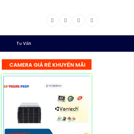
Facebook
Twitter
Instagram
Dribbble
Tư Vấn
CAMERA GIÁ RẺ KHUYẾN MÃI