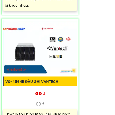
bị khác nhau.
VS-4864R ĐẦU GHI VANTECH
00 ₫
00 ₫
Thiết bị thu hình IP VS-4864R là một