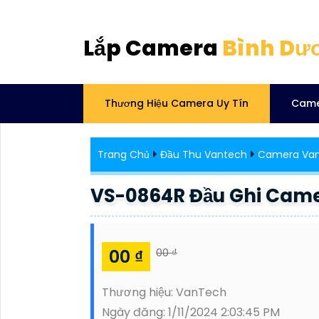
Lắp Camera
Bình Dư
Thương Hiệu Camera Uy Tín
Came
Trang Chủ
Đầu Thu Vantech
Camera Van
VS-0864R Đầu Ghi Cam
00 ₫
00 ₫
Thương hiệu:
VanTech
Ngày đăng:
1/11/2024 2:03:45 PM