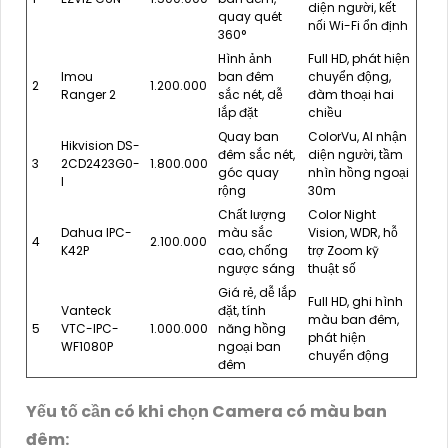
diện người, kết
quay quét
nối Wi-Fi ổn định
360°
Hình ảnh
Full HD, phát hiện
Imou
ban đêm
chuyển động,
2
1.200.000
Ranger 2
sắc nét, dễ
đàm thoại hai
lắp đặt
chiều
Quay ban
ColorVu, AI nhận
Hikvision DS-
đêm sắc nét,
diện người, tầm
3
2CD2423G0-
1.800.000
góc quay
nhìn hồng ngoại
I
rộng
30m
Chất lượng
Color Night
Dahua IPC-
màu sắc
Vision, WDR, hỗ
4
2.100.000
K42P
cao, chống
trợ Zoom kỹ
ngược sáng
thuật số
Giá rẻ, dễ lắp
Full HD, ghi hình
Vanteck
đặt, tính
màu ban đêm,
5
VTC-IPC-
1.000.000
năng hồng
phát hiện
WF1080P
ngoại ban
chuyển động
đêm
Yếu tố cần có khi chọn Camera có màu ban
đêm: