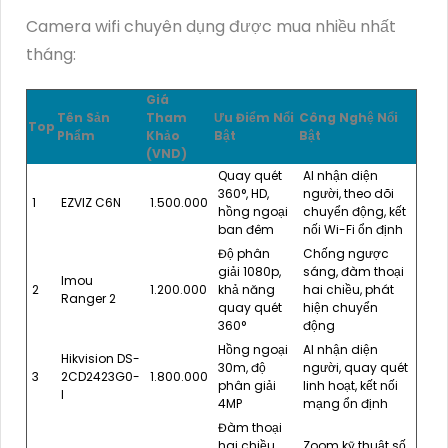
Camera wifi chuyên dụng được mua nhiều nhất
tháng:
Giá
Tên Sản
Tham
Ưu Điểm Nổi
Công Nghệ Nổi
Top
Phẩm
Khảo
Bật
Bật
(VND)
Quay quét
AI nhận diện
360°, HD,
người, theo dõi
1
EZVIZ C6N
1.500.000
hồng ngoại
chuyển động, kết
ban đêm
nối Wi-Fi ổn định
Độ phân
Chống ngược
giải 1080p,
sáng, đàm thoại
Imou
2
1.200.000
khả năng
hai chiều, phát
Ranger 2
quay quét
hiện chuyển
360°
động
Hồng ngoại
AI nhận diện
Hikvision DS-
30m, độ
người, quay quét
3
2CD2423G0-
1.800.000
phân giải
linh hoạt, kết nối
I
4MP
mạng ổn định
Đàm thoại
hai chiều,
Zoom kỹ thuật số,