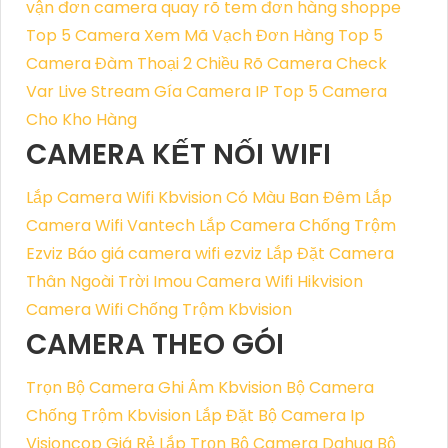
vận đơn
camera quay rõ tem đơn hàng shoppe
Top 5 Camera Xem Mã Vạch Đơn Hàng
Top 5
Camera Đàm Thoại 2 Chiều Rõ
Camera Check
Var Live Stream
Gía Camera IP
Top 5 Camera
Cho Kho Hàng
CAMERA KẾT NỐI WIFI
Lắp Camera Wifi Kbvision Có Màu Ban Đêm
Lắp
Camera Wifi Vantech
Lắp Camera Chống Trộm
Ezviz
Báo giá camera wifi ezviz
Lắp Đặt Camera
Thân Ngoài Trời Imou
Camera Wifi Hikvision
Camera Wifi Chống Trộm Kbvision
CAMERA THEO GÓI
Trọn Bộ Camera Ghi Âm Kbvision
Bộ Camera
Chống Trộm Kbvision
Lắp Đặt Bộ Camera Ip
Visioncop Giá Rẻ
Lắp Trọn Bộ Camera Dahua
Bộ