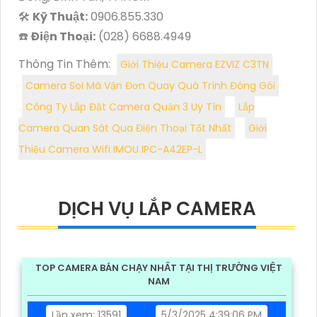
🛠️
Kỹ Thuật:
0906.855.330
☎️
Điện Thoại:
(028) 6688.4949
Thông Tin Thêm:
Giới Thiệu Camera EZVIZ C3TN
Camera Soi Mã Vận Đơn Quay Quá Trình Đóng Gói
Công Ty Lắp Đặt Camera Quận 3 Uy Tín
Lắp
Camera Quan Sát Qua Điện Thoại Tốt Nhất
Giới
Thiệu Camera Wifi IMOU IPC-A42EP-L
DỊCH VỤ LẮP CAMERA
TOP CAMERA BÁN CHẠY NHẤT TẠI THỊ TRƯỜNG VIỆT
NAM
Lần xem: 13591
5/3/2025 4:39:06 PM