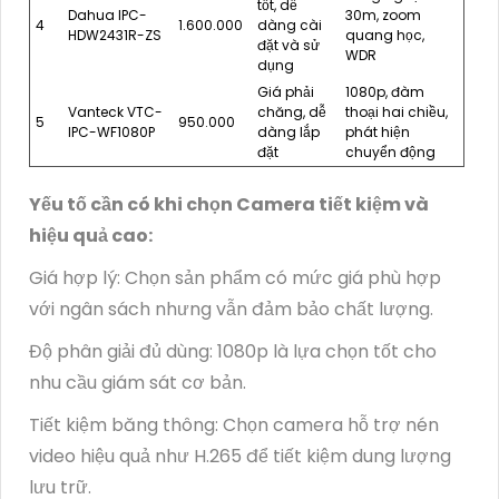
tốt, dễ
Dahua IPC-
30m, zoom
4
1.600.000
dàng cài
HDW2431R-ZS
quang học,
đặt và sử
WDR
dụng
Giá phải
1080p, đàm
Vanteck VTC-
chăng, dễ
thoại hai chiều,
5
950.000
IPC-WF1080P
dàng lắp
phát hiện
đặt
chuyển động
Yếu tố cần có khi chọn Camera tiết kiệm và
hiệu quả cao:
Giá hợp lý: Chọn sản phẩm có mức giá phù hợp
với ngân sách nhưng vẫn đảm bảo chất lượng.
Độ phân giải đủ dùng: 1080p là lựa chọn tốt cho
nhu cầu giám sát cơ bản.
Tiết kiệm băng thông: Chọn camera hỗ trợ nén
video hiệu quả như H.265 để tiết kiệm dung lượng
lưu trữ.