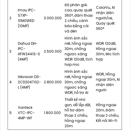
Độ phân giải
ColorVu, AI
Imou IPC-
cao, quay quét
nhận diện
S7XP-
360°, đàm thoại
2
3.000.000
người/xe,
10M0WED
2 chiều, cảnh
Quay quét
(10MP)
báo bằng còi
360°
và đèn
Hình ảnh sắc
Dahua DH-
nét, hồng ngoại
WDR 120dB,
IPC-
30m, chống
Hồng ngoại
3
2.500.000
HFW2441S-S
ngược sáng
30m, Mic tích
(4MP)
WDR 120dB, tích
hợp
hợp mic
Hình ảnh sắc
WDR, Hồng
Hikvision DS-
nét, hồng ngoại
ngoại 30m, AI
4
2CD2047G2-
2.800.000
30m, chống
nhận diện
L (4MP)
ngược sáng
người
WDR, hỗ trợ AI
Thiết kế nhỏ
gọn, dễ lắp đặt,
Hồng ngoại
Vanteck
hỗ trợ đàm
20m, Đàm
5
VTC-IPC-
1.800.000
thoại 2 chiều,
thoại 2 chiều,
4MP-WF
hồng ngoại
Kết nối Wi-Fi
20m