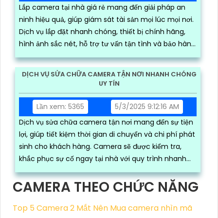
Lắp camera tại nhà giá rẻ mang đến giải pháp an
ninh hiệu quả, giúp giám sát tài sản mọi lúc mọi nơi.
Dịch vụ lắp đặt nhanh chóng, thiết bị chính hãng,
hình ảnh sắc nét, hỗ trợ tư vấn tận tình và bảo hành
lâu dài
DỊCH VỤ SỬA CHỮA CAMERA TẬN NƠI NHANH CHÓNG
UY TÍN
Lần xem: 5365
5/3/2025 9:12:16 AM
Dịch vụ sửa chữa camera tận nơi mang đến sự tiện
lợi, giúp tiết kiệm thời gian di chuyển và chi phí phát
sinh cho khách hàng. Camera sẽ được kiểm tra,
khắc phục sự cố ngay tại nhà với quy trình nhanh
chóng, chuyên nghiệp
CAMERA THEO CHỨC NĂNG
Top 5 Camera 2 Mắt Nên Mua
camera nhìn mã