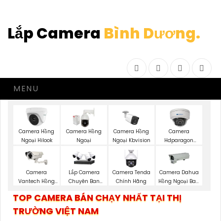
Lắp Camera
Bình Dương.
Facebook
Twitter
Instagram
Drib
MENU
Camera Hồng
Camera Hồng
Camera Hồng
Camera
Ngoại Hilook
Ngoại
Ngoại Kbvision
Hdparagon
Hồng Ngoại
Camera
Lắp Camera
Camera Tenda
Camera Dahua
Vantech Hồng
Chuyên Ban
Chính Hãng
Hồng Ngoại Ban
Ngoại
Đêm
Đêm
TOP CAMERA BÁN CHẠY NHẤT TẠI THỊ
TRƯỜNG VIỆT NAM