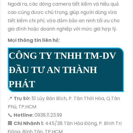
Ngoài ra, các dòng camera tiết kiệm và hiệu quả
cao cũng được chú trọng, giúp người dùng vừa
tiết kiệm chi phí, vừa đảm bảo an ninh tối ưu cho
gia đình hoặc doanh nghiệp với mức giá hợp lý.
Mọi thông tin liên hệ:
CÔNG TY TNHH TM-DV
ĐẦU TƯ AN THÀNH
PHÁT
📍
Trụ Sở:
51 Lũy Bán Bích, P. Tân Thới Hòa, Q.Tân
Phú, TP.HCM
📞
Hotline:
0938.11.23.99
🏢
Chi Nhánh 1:
445/38 Tân Hòa Đông, P. Bình Trị
Đông, Bình Tân, TP.HCM