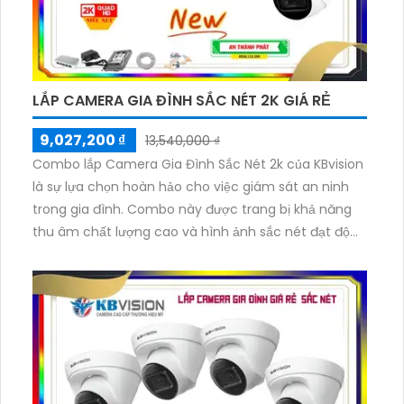
LẮP CAMERA GIA ĐÌNH SẮC NÉT 2K GIÁ RẺ
9,027,200 ₫
13,540,000 ₫
Combo lắp Camera Gia Đình Sắc Nét 2k của KBvision
là sự lựa chọn hoàn hảo cho việc giám sát an ninh
trong gia đình. Combo này được trang bị khả năng
thu âm chất lượng cao và hình ảnh sắc nét đạt độ
phân giải 2k, mang lại trải nghiệm giám sát tuyệt vời