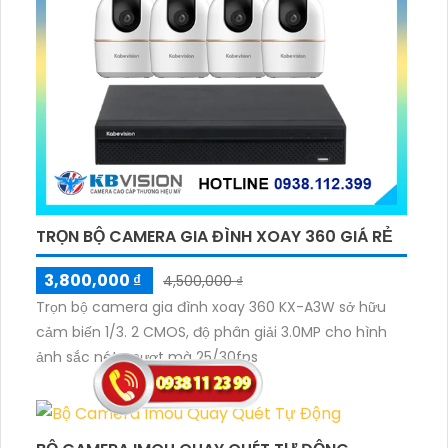
TRỌN BỘ CAMERA GIA ĐÌNH XOAY 360 GIÁ RẺ
3,800,000 ₫
4,500,000 ₫
Trọn bộ camera gia đình xoay 360 KX-A3W sở hữu
cảm biến 1/3. 2 CMOS, độ phân giải 3.0MP cho hình
ảnh sắc nét, mượt mà 25/30fps