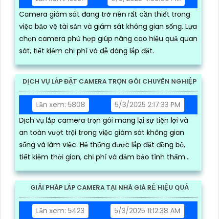
Camera giám sát đang trở nên rất cần thiết trong
việc bảo vệ tài sản và giám sát không gian sống. Lựa
chọn camera phù hợp giúp nâng cao hiệu quả quan
sát, tiết kiệm chi phí và dễ dàng lắp đặt.
DỊCH VỤ LẮP ĐẶT CAMERA TRỌN GÓI CHUYÊN NGHIỆP
Lần xem: 5808
5/3/2025 2:17:33 PM
Dịch vụ lắp camera trọn gói mang lại sự tiện lợi và
an toàn vượt trội trong việc giám sát không gian
sống và làm việc. Hệ thống được lắp đặt đồng bộ,
tiết kiệm thời gian, chi phí và đảm bảo tính thẩm
mỹ
GIẢI PHÁP LẮP CAMERA TẠI NHÀ GIÁ RẺ HIỆU QUẢ
Lần xem: 5423
5/3/2025 11:12:38 AM