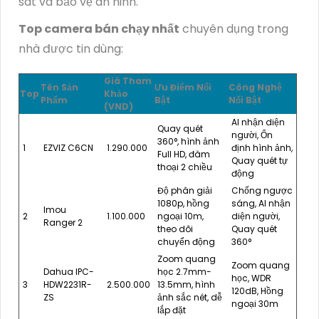
sát và bảo vệ an ninh.
Top camera bán chạy nhất
chuyên dụng trong
nhà được tin dùng:
Giá Tham
Tên Sản
Ưu Điểm Nổi
Công Nghệ
Top
Khảo
Phẩm
Bật
Nổi Bật
(VND)
AI nhận diện
Quay quét
người, Ổn
360°, hình ảnh
1
EZVIZ C6CN
1.290.000
định hình ảnh,
Full HD, đàm
Quay quét tự
thoại 2 chiều
động
Độ phân giải
Chống ngược
1080p, hồng
sáng, AI nhận
Imou
2
1.100.000
ngoại 10m,
diện người,
Ranger 2
theo dõi
Quay quét
chuyển động
360°
Zoom quang
Zoom quang
Dahua IPC-
học 2.7mm-
học, WDR
3
HDW2231R-
2.500.000
13.5mm, hình
120dB, Hồng
ZS
ảnh sắc nét, dễ
ngoại 30m
lắp đặt