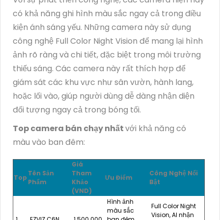
có khả năng ghi hình màu sắc ngay cả trong điều
kiện ánh sáng yếu. Những camera này sử dụng
công nghệ Full Color Night Vision để mang lại hình
ảnh rõ ràng và chi tiết, đặc biệt trong môi trường
thiếu sáng. Các camera này rất thích hợp để
giám sát các khu vực như sân vườn, hành lang,
hoặc lối vào, giúp người dùng dễ dàng nhận diện
đối tượng ngay cả trong bóng tối.
Top camera bán chạy nhất
với khả năng có
màu vào ban đêm:
Giá
Tên Sản
Tham
Công Nghệ Nổi
Top
Ưu Điểm
Phẩm
Khảo
Bật
(VND)
Hình ảnh
Full Color Night
màu sắc
Vision, AI nhận
1
EZVIZ C6N
1.500.000
ban đêm,