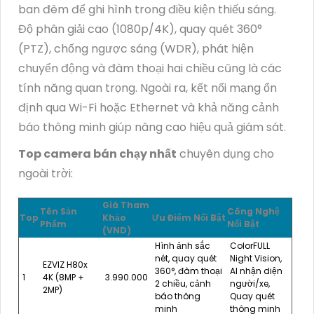
ban đêm để ghi hình trong điều kiện thiếu sáng.
Độ phân giải cao (1080p/4K), quay quét 360°
(PTZ), chống ngược sáng (WDR), phát hiện
chuyển động và đàm thoại hai chiều cũng là các
tính năng quan trọng. Ngoài ra, kết nối mạng ổn
định qua Wi-Fi hoặc Ethernet và khả năng cảnh
báo thông minh giúp nâng cao hiệu quả giám sát.
Top camera bán chạy nhất
chuyên dụng cho
ngoài trời:
Giá Tham
Tên Sản
Công Nghệ
Top
Khảo
Ưu Điểm Nổi Bật
Phẩm
Nổi Bật
(VND)
Hình ảnh sắc
ColorFULL
nét, quay quét
Night Vision,
EZVIZ H80x
360°, đàm thoại
AI nhận diện
1
4K (8MP +
3.990.000
2 chiều, cảnh
người/xe,
2MP)
báo thông
Quay quét
minh
thông minh