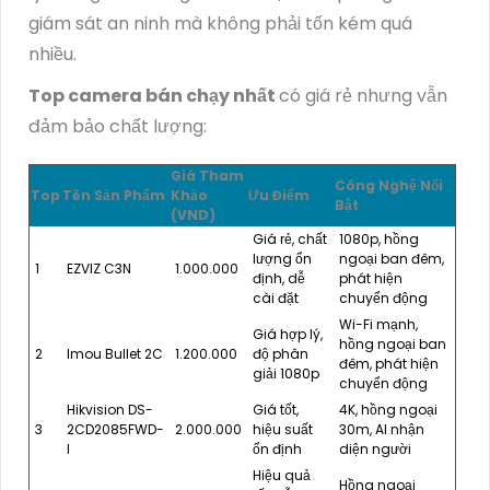
giám sát an ninh mà không phải tốn kém quá
nhiều.
Top camera bán chạy nhất
có giá rẻ nhưng vẫn
đảm bảo chất lượng:
Giá Tham
Công Nghệ Nổi
Top
Tên Sản Phẩm
Khảo
Ưu Điểm
Bật
(VND)
Giá rẻ, chất
1080p, hồng
lượng ổn
ngoại ban đêm,
1
EZVIZ C3N
1.000.000
định, dễ
phát hiện
cài đặt
chuyển động
Wi-Fi mạnh,
Giá hợp lý,
hồng ngoại ban
2
Imou Bullet 2C
1.200.000
độ phân
đêm, phát hiện
giải 1080p
chuyển động
Hikvision DS-
Giá tốt,
4K, hồng ngoại
3
2CD2085FWD-
2.000.000
hiệu suất
30m, AI nhận
I
ổn định
diện người
Hiệu quả
Hồng ngoại