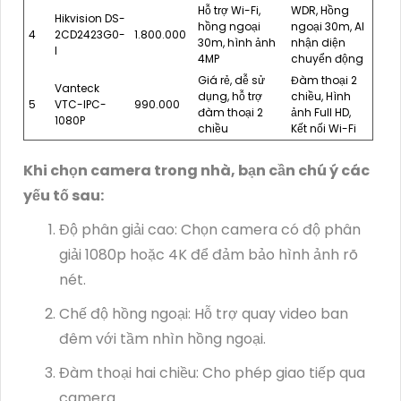
Hỗ trợ Wi-Fi,
WDR, Hồng
Hikvision DS-
hồng ngoại
ngoại 30m, AI
4
2CD2423G0-
1.800.000
30m, hình ảnh
nhận diện
I
4MP
chuyển động
Giá rẻ, dễ sử
Đàm thoại 2
Vanteck
dụng, hỗ trợ
chiều, Hình
5
VTC-IPC-
990.000
đàm thoại 2
ảnh Full HD,
1080P
chiều
Kết nối Wi-Fi
Khi chọn camera trong nhà, bạn cần chú ý các
yếu tố sau:
Độ phân giải cao: Chọn camera có độ phân
giải 1080p hoặc 4K để đảm bảo hình ảnh rõ
nét.
Chế độ hồng ngoại: Hỗ trợ quay video ban
đêm với tầm nhìn hồng ngoại.
Đàm thoại hai chiều: Cho phép giao tiếp qua
camera.