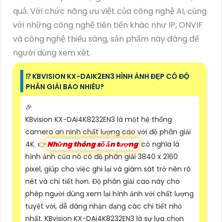
quả. Với chức năng ưu việt của công nghệ AI, cùng
với những công nghệ tiên tiến khác như IP, ONVIF
và công nghệ thiếu sáng, sản phẩm này đáng để
người dùng xem xét.
⁉️ KBVISION KX-DAIK2EN3 HÌNH ẢNH ĐẸP CÓ ĐỘ
PHÂN GIẢI BAO NHIÊU?
️🎉
KBvision KX-DAi4K8232EN3 là một hệ thống
camera an ninh chất lượng cao với độ phân giải
4K. 👉
Những thông số ấn tượng
có nghĩa là
hình ảnh của nó có độ phân giải 3840 x 2160
pixel, giúp cho việc ghi lại và giám sát trở nên rõ
nét và chi tiết hơn. Độ phân giải cao này cho
phép người dùng xem lại hình ảnh với chất lượng
tuyệt vời, dễ dàng nhận dạng các chi tiết nhỏ
nhất. KBvision KX-DAi4K8232EN3 là sự lựa chọn