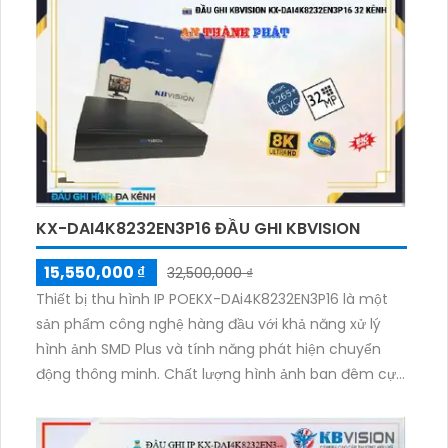
KX-DAI4K8232EN3P16 ĐẦU GHI KBVISION
15,550,000 ₫
32,500,000 ₫
Thiết bị thu hình IP POEKX-DAi4K8232EN3P16 là một
sản phẩm công nghệ hàng đầu với khả năng xử lý
hình ảnh SMD Plus và tính năng phát hiện chuyển
động thông minh. Chất lượng hình ảnh ban đêm cực
kỳ sắc nét, mang lại trải nghiệm giám sát tuyệt vời.
Thiết bị còn được trang bị 2 HDD với dung lượng lớn