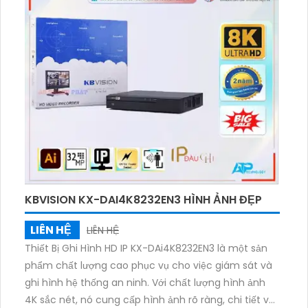
để lưu trữ dữ liệu. Với thiết kế sử dụng công nghệ IP
POE, việc cài đặt và sử dụng trở nên dễ dàng hơn
bao giờ hết. Công nghệ hình ảnh sắc nét với 32 MP
và khả năng nhận khuôn mặt tích hợp công nghệ
nhìn đêm chất lượng ONVIF làm tăng tính bảo mật
và hiệu quả cho hệ thống giám sát của bạn.
KBVISION KX-DAI4K8232EN3 HÌNH ẢNH ĐẸP
LIÊN HỆ
LIÊN HỆ
Thiết Bị Ghi Hình HD IP KX-DAi4K8232EN3 là một sản
phẩm chất lượng cao phục vụ cho việc giám sát và
ghi hình hệ thống an ninh. Với chất lượng hình ảnh
4K sắc nét, nó cung cấp hình ảnh rõ ràng, chi tiết và