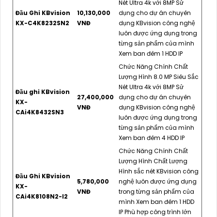
Nét Ultra 4k với 8MP Sử
Đầu Ghi KBvision
10,130,000
dụng cho dự án chuyên
KX-C4K8232SN2
VNĐ
dụng KBvision công nghệ
luôn được ứng dụng trong
từng sản phẩm của mình
Xem ban đêm 1 HDD IP
Chức Năng Chính Chất
Lượng Hình 8.0 MP Siêu Sắc
Nét Ultra 4k với 8MP Sử
Đầu ghi KBvision
27,400,000
dụng cho dự án chuyên
KX-
VNĐ
dụng KBvision công nghệ
CAi4K8432SN3
luôn được ứng dụng trong
từng sản phẩm của mình
Xem ban đêm 4 HDD IP
Chức Năng Chính Chất
Lượng Hình Chất Lượng
Hình sắc nét KBvision công
Đầu Ghi KBvision
5,780,000
nghệ luôn được ứng dụng
KX-
VNĐ
trong từng sản phẩm của
CAi4K8108N2-I2
mình Xem ban đêm 1 HDD
IP Phù hợp công trình lớn