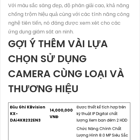
Với màu sắc sáng đẹp, độ phân giải cao, khả năng
chống trộm hiệu quả cùng với các tính năng công
nghệ tiên tiến, nó đáng được xem xét cho các
ứng dụng giám sát an ninh.
GỢI Ý THÊM VÀI LỰA
CHỌN SỬ DỤNG
CAMERA CÙNG LOẠI VÀ
THƯƠNG HIỆU
Đầu Ghi KBvision
Được thiết kế tích hợp trên
14,000,000
KX-
kỹ thuật IP Digital chất
VNĐ
DAi4K8232EN3
lượng Xem ban đêm 2 HDD
Chức Năng Chính Chất
Lượng Hình 8.0 MP Siêu Sắc