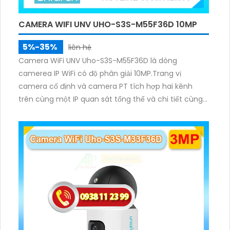
CAMERA WIFI UNV UHO-S3S-M55F36D 10MP
5%-35%
liên hệ
Camera WiFi UNV Uho-S3S-M55F36D là dòng
camerea IP WiFi có độ phân giải 10MP.Trang vị
camera cố định và camera PT tích hợp hai kênh
trên cùng một IP quan sát tổng thể và chi tiết cùng
lúc, hỗ trợ đàm thoại hai chiều cảnh báo âm thanh
ánh sáng. Kết hợp hồng ngoại và đèn ấm cho hình
ảnh có màu trong nhiều điều kiện khác nhau trong
phạm vi 3m.