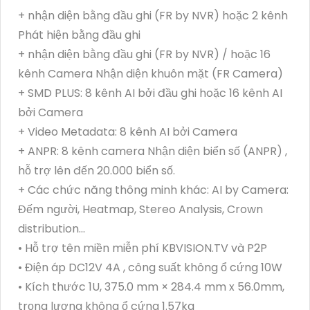
+ nhận diện bằng đầu ghi (FR by NVR) hoặc 2 kênh
Phát hiện bằng đầu ghi
+ nhận diện bằng đầu ghi (FR by NVR) / hoặc 16
kênh Camera Nhận diện khuôn mặt (FR Camera)
+ SMD PLUS: 8 kênh AI bởi đầu ghi hoặc 16 kênh AI
bởi Camera
+ Video Metadata: 8 kênh AI bởi Camera
+ ANPR: 8 kênh camera Nhận diện biển số (ANPR) ,
hỗ trợ lên đến 20.000 biển số.
+ Các chức năng thông minh khác: AI by Camera:
Đếm người, Heatmap, Stereo Analysis, Crown
distribution...
• Hỗ trợ tên miền miễn phí KBVISION.TV và P2P
• Điện áp DC12V 4A , công suất không ổ cứng 10W
• Kích thước 1U, 375.0 mm × 284.4 mm x 56.0mm,
trọng lượng không ổ cứng 1.57kg