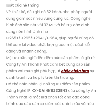
suất của hệ thống.
Về thiết kế, đầu ghi có 32 kênh, cho phép người
dùng giám sát nhiều vùng cùng lúc. Công nghệ
hình ảnh sắc nét với 32 MP và hỗ trợ các định
dạng nén hình ảnh như
H.265+/H.265/H.264+/H.264, giúp người dùng có
thể xem lại video chất lượng cao một cách dễ
dàng và nhanh chóng.
Một ưu cần nghĩ đến đểm của sản phẩm là giá rẻ.
Công ty An Thành Phát cam kết cung cấp sản
phẩm với mức giá phù hợp, ️🏅️
chắc chắn hơn
sự
cạnh tranh và hợp lý trên thị trường.
Có thể nhìn nhận lại những ưu điểm sản phẩm
Công Nghệ IP
KX-DAi4K8232EN3
của công ty An
Thành Phát là một lựa chọn tốt cho các công
trình cao cấp cần sự giám sát chính xác và hiệu