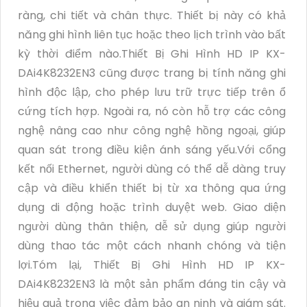
ràng, chi tiết và chân thực. Thiết bị này có khả
năng ghi hình liên tục hoặc theo lịch trình vào bất
kỳ thời điểm nào.Thiết Bị Ghi Hình HD IP KX-
DAi4K8232EN3 cũng được trang bị tính năng ghi
hình độc lập, cho phép lưu trữ trực tiếp trên ổ
cứng tích hợp. Ngoài ra, nó còn hỗ trợ các công
nghệ nâng cao như công nghệ hồng ngoại, giúp
quan sát trong điều kiện ánh sáng yếu.Với cổng
kết nối Ethernet, người dùng có thể dễ dàng truy
cập và điều khiển thiết bị từ xa thông qua ứng
dụng di động hoặc trình duyệt web. Giao diện
người dùng thân thiện, dễ sử dụng giúp người
dùng thao tác một cách nhanh chóng và tiện
lợi.Tóm lại, Thiết Bị Ghi Hình HD IP KX-
DAi4K8232EN3 là một sản phẩm đáng tin cậy và
hiệu quả trong việc đảm bảo an ninh và giám sát.