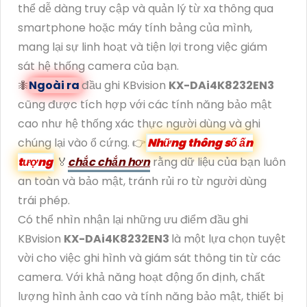
thể dễ dàng truy cập và quản lý từ xa thông qua
smartphone hoặc máy tính bảng của mình,
mang lại sự linh hoạt và tiện lợi trong việc giám
sát hệ thống camera của bạn.
🐜
Ngoài ra
đầu ghi KBvision
KX-DAi4K8232EN3
cũng được tích hợp với các tính năng bảo mật
cao như hệ thống xác thực người dùng và ghi
chúng lại vào ổ cứng. 👉
Những thông số ấn
tượng
️🏅️
chắc chắn hơn
rằng dữ liệu của bạn luôn
an toàn và bảo mật, tránh rủi ro từ người dùng
trái phép.
Có thể nhìn nhận lại những ưu điểm đầu ghi
KBvision
KX-DAi4K8232EN3
là một lựa chọn tuyệt
vời cho việc ghi hình và giám sát thông tin từ các
camera. Với khả năng hoạt động ổn định, chất
lượng hình ảnh cao và tính năng bảo mật, thiết bị