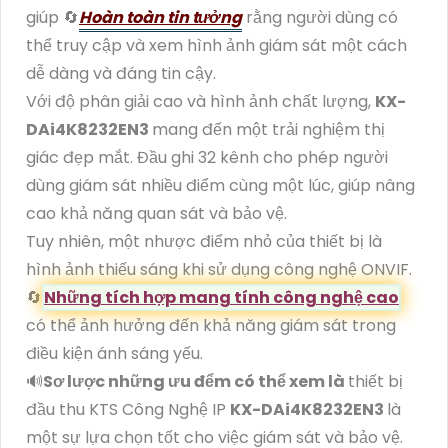
giúp 🔄
Hoàn toàn tin tưởng
rằng người dùng có
thể truy cập và xem hình ảnh giám sát một cách
dễ dàng và đáng tin cậy.
Với độ phân giải cao và hình ảnh chất lượng,
KX-
DAi4K8232EN3
mang đến một trải nghiệm thị
giác đẹp mắt. Đầu ghi 32 kênh cho phép người
dùng giám sát nhiều điểm cùng một lúc, giúp nâng
cao khả năng quan sát và bảo vệ.
Tuy nhiên, một nhược điểm nhỏ của thiết bị là
hình ảnh thiếu sáng khi sử dụng công nghệ ONVIF.
🔄
Những tích hợp mang tính công nghệ cao
có thể ảnh hưởng đến khả năng giám sát trong
điều kiện ánh sáng yếu.
🔊
Sơ lược những ưu đểm có thể xem là
thiết bị
đầu thu KTS Công Nghệ IP
KX-DAi4K8232EN3
là
một sự lựa chọn tốt cho việc giám sát và bảo vệ.