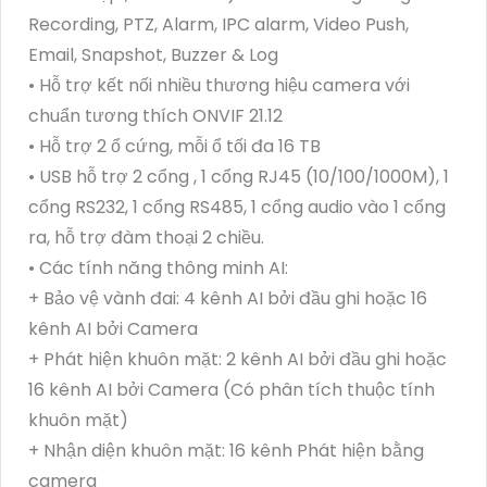
Recording, PTZ, Alarm, IPC alarm, Video Push,
Email, Snapshot, Buzzer & Log
• Hỗ trợ kết nối nhiều thương hiệu camera với
chuẩn tương thích ONVIF 21.12
• Hỗ trợ 2 ổ cứng, mỗi ổ tối đa 16 TB
• USB hỗ trợ 2 cổng , 1 cổng RJ45 (10/100/1000M), 1
cổng RS232, 1 cổng RS485, 1 cổng audio vào 1 cổng
ra, hỗ trợ đàm thoại 2 chiều.
• Các tính năng thông minh AI:
+ Bảo vệ vành đai: 4 kênh AI bởi đầu ghi hoặc 16
kênh AI bởi Camera
+ Phát hiện khuôn mặt: 2 kênh AI bởi đầu ghi hoặc
16 kênh AI bởi Camera (Có phân tích thuộc tính
khuôn mặt)
+ Nhận diện khuôn mặt: 16 kênh Phát hiện bằng
camera