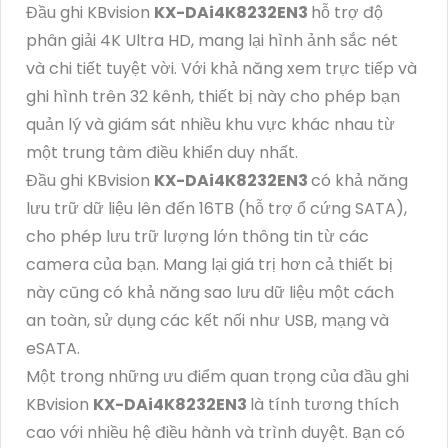
Đầu ghi KBvision
KX-DAi4K8232EN3
hỗ trợ độ
phân giải 4K Ultra HD, mang lại hình ảnh sắc nét
và chi tiết tuyệt vời. Với khả năng xem trực tiếp và
ghi hình trên 32 kênh, thiết bị này cho phép bạn
quản lý và giám sát nhiều khu vực khác nhau từ
một trung tâm điều khiển duy nhất.
Đầu ghi KBvision
KX-DAi4K8232EN3
có khả năng
lưu trữ dữ liệu lên đến 16TB (hỗ trợ ổ cứng SATA),
cho phép lưu trữ lượng lớn thông tin từ các
camera của bạn. Mang lại giá trị hơn cả thiết bị
này cũng có khả năng sao lưu dữ liệu một cách
an toàn, sử dụng các kết nối như USB, mạng và
eSATA.
Một trong những ưu điểm quan trọng của đầu ghi
KBvision
KX-DAi4K8232EN3
là tính tương thích
cao với nhiều hệ điều hành và trình duyệt. Bạn có