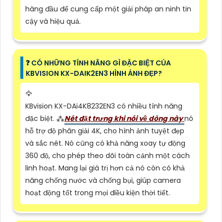
hàng đầu để cung cấp một giải pháp an ninh tin
cậy và hiệu quả.
❓ CÓ NHỮNG TÍNH NĂNG GÌ ĐẶC BIỆT CỦA
KBVISION KX-DAIK2EN3 HÌNH ẢNH ĐẸP?
🦅
KBvision KX-DAi4K8232EN3 có nhiều tính năng
đặc biệt. ⁂
Nét đặt trưng khi nói về dòng này
nó
hỗ trợ độ phân giải 4K, cho hình ảnh tuyệt đẹp
và sắc nét. Nó cũng có khả năng xoay tự động
360 độ, cho phép theo dõi toàn cảnh một cách
linh hoạt. Mang lại giá trị hơn cả nó còn có khả
năng chống nước và chống bụi, giúp camera
hoạt động tốt trong mọi điều kiện thời tiết.