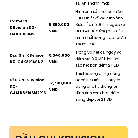
Tại An Thành Phát
Hình ảnh sắc nét ban đêm
1 HDD thiết kế với hình ảnh
Camera
5,860,000
Siêu sắc nét 8.0 megapixel
KBvision KX-
VNĐ
Ultra 4k Đáp ứng nhu cầu
C4K8116SN2
hình chất lượng cao Tại An
Thành Phát
Trong và nét cả ngày và
Đầu Ghi KBvision
8,040,000
đêm với 8.0 MP Hình ảnh
KX-C4K8216SN2
VNĐ
sắc nét ban đêm 2 HDD
Thiết kế ứng dụng công
Đầu Ghi KBvision
nghệ tiên tiến IP Chuyên
17,700,000
KX-
dùng cho hệ thống lớn
VNĐ
CAi4K8216SN2P16
Hình ảnh xem ban đêm
sáng đẹp với 2 HDD