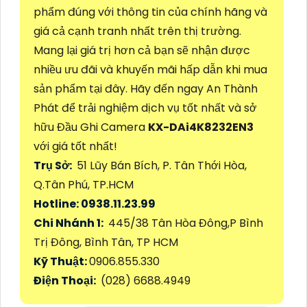
phẩm đúng với thông tin của chính hãng và
giá cả cạnh tranh nhất trên thị trường.
Mang lại giá trị hơn cả bạn sẽ nhận được
nhiều ưu đãi và khuyến mãi hấp dẫn khi mua
sản phẩm tại đây. Hãy đến ngay An Thành
Phát để trải nghiệm dịch vụ tốt nhất và sở
hữu Đầu Ghi Camera
KX-DAi4K8232EN3
với giá tốt nhất!
Trụ Sở:
51 Lũy Bán Bích, P. Tân Thới Hòa,
Q.Tân Phú, TP.HCM
Hotline: 0938.11.23.99
Chi Nhánh 1:
445/38 Tân Hòa Đông,P Bình
Trị Đông, Bình Tân, TP HCM
Kỹ Thuật:
0906.855.330
Điện Thoại:
(028) 6688.4949