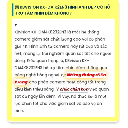
📨 KBVISION KX-DAIK2EN3 HÌNH ẢNH ĐẸP CÓ HỖ
TRỢ TẦM NHÌN ĐÊM KHÔNG?
♥️
KBvision KX-DAi4K8232EN3 là một hệ thống
camera giám sát chất lượng cao với độ phân
giải 4K. Hình ảnh từ camera này rất đẹp và sắc
nét, mang lại trải nghiệm quan sát tốt cho người
dùng. Điều quan trọng là, KBvision KX-
DAi4K8232EN3 hỗ trợ tầm nhìn đêm thông qua
công nghệ hồng ngoại. 👉
Những thông số ấn
tượng
cho phép camera hoạt động tốt trong
điều kiện thiếu sáng, ️🏅️
chắc chắn hơn
việc quan
sát cả ngày lẫn đêm. Vì vậy, nó thực sự là một
lựa chọn tốt cho việc giám sát và bảo vệ an
ninh.