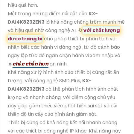
hiệu quả hơn.
Một trong những điểm nổi bật của
KX-
DAi4K8232EN3
là khả năng chống trộm mạnh mẽ
và hiệu quả nhờ công nghệ AI. 🔄
Với chất lượng
được trang bị
cho phép thiết bị phân tích và
nhận biết các hành vi đáng ngờ, từ đó cảnh báo
ngay lập tức để ngăn chặn hành vi xâm nhập và ️
🏅️
chắc chắn hơn
an ninh.
Khả năng xử lý hình ảnh của thiết bị cũng rất ấn
tượng. Với công nghệ SMD Plus,
KX-
DAi4K8232EN3
có thể phân tích hình ảnh chất
lượng và nhanh chóng. Với điểm cộng chủ yếu
này giúp giảm thiểu việc phát hiện sai sót và cải
thiện độ tin cậy của hình ảnh giám sát.
Thiết bị cũng có khả năng kết nối nhanh chóng
với các thiết bị công nghệ IP khác. Khả năng này