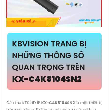
KBVISION TRANG BỊ
NHỮNG THÔNG SỐ
QUAN TRỌNG TRÊN
KX-C4K8104SN2
Đầu thu KTS HD IP
KX-C4K8104SN2
là một thiết bị
giám sát đáng 🔄
điểm mạnh
với khả năng thấu