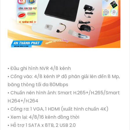
• Đầu ghi hình NVR 4/8 kênh
• Cổng vào: 4/8 kênh IP độ phân giải lên đến 8 Mp,
băng thông tối đa 80Mbps
• Chuẩn nén hình ảnh: Smart H.265+/H.265/Smart
H.264+/H.264
• Cổng ra: 1 VGA, 1 HDMI (xuất hình chuẩn 4K)
• Xem lại: 4/8/16 kênh đồng thời
• Hỗ trợ 1 SATA x 8TB, 2 USB 2.0