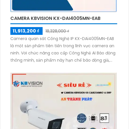
CAMERA KBVISION KX-DAI4005MN-EAB
11,913,200 ₫
18,328,000 ₫
Camera quan sát Công Nghệ IP KX-DAi4005MN-EAB
là một sản phẩm tiên tiến trong lĩnh vực camera an
ninh. Với chức năng cao cấp Công Nghệ AI Báo động
thông minh, sản phẩm này hạn chế báo động giả,
đảm bảo tính tin cậy và hiệu quả của hệ thống báo
động.Hồng Ngoại SMD là công nghệ mới được tích
hợp trong camera này, giúp tăng cường khả năng
quan sát trong điều kiện thiếu sáng. SMD Plus là
phiên bản nâng cấp của công nghệ này, cung cấp
hình ảnh trung thực và chi tiết hơn. Việc sử dụng các
chuẩn nén video H.265+/H.265/H.264+/H.264 giúp
tiết kiệm tới 50% dung lượng lưu trữ, đơn giản hóa
quá trình quản lý và truyền dữ liệu. Camera quan sát