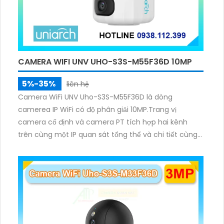
CAMERA WIFI UNV UHO-S3S-M55F36D 10MP
5%-35%
liên hệ
Camera WiFi UNV Uho-S3S-M55F36D là dòng
camerea IP WiFi có độ phân giải 10MP.Trang vị
camera cố định và camera PT tích hợp hai kênh
trên cùng một IP quan sát tổng thể và chi tiết cùng
lúc, hỗ trợ đàm thoại hai chiều cảnh báo âm thanh
ánh sáng. Kết hợp hồng ngoại và đèn ấm cho hình
ảnh có màu trong nhiều điều kiện khác nhau trong
phạm vi 3m.