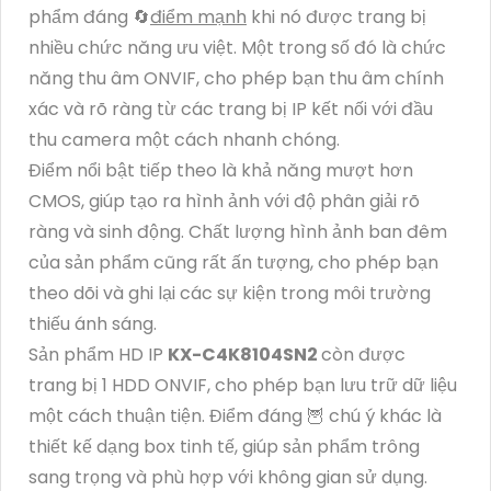
phẩm đáng 🔄
điểm mạnh
khi nó được trang bị
nhiều chức năng ưu việt. Một trong số đó là chức
năng thu âm ONVIF, cho phép bạn thu âm chính
xác và rõ ràng từ các trang bị IP kết nối với đầu
thu camera một cách nhanh chóng.
Điểm nổi bật tiếp theo là khả năng mượt hơn
CMOS, giúp tạo ra hình ảnh với độ phân giải rõ
ràng và sinh động. Chất lượng hình ảnh ban đêm
của sản phẩm cũng rất ấn tượng, cho phép bạn
theo dõi và ghi lại các sự kiện trong môi trường
thiếu ánh sáng.
Sản phẩm HD IP
KX-C4K8104SN2
còn được
trang bị 1 HDD ONVIF, cho phép bạn lưu trữ dữ liệu
một cách thuận tiện. Điểm đáng 🦉 chú ý khác là
thiết kế dạng box tinh tế, giúp sản phẩm trông
sang trọng và phù hợp với không gian sử dụng.