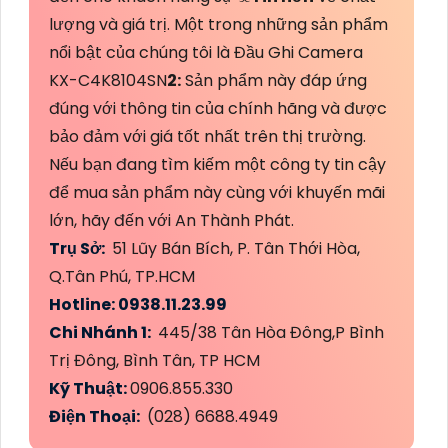
lượng và giá trị. Một trong những sản phẩm
nổi bật của chúng tôi là Đầu Ghi Camera
KX-C4K8104SN
2:
Sản phẩm này đáp ứng
đúng với thông tin của chính hãng và được
bảo đảm với giá tốt nhất trên thị trường.
Nếu bạn đang tìm kiếm một công ty tin cậy
để mua sản phẩm này cùng với khuyến mãi
lớn, hãy đến với An Thành Phát.
Trụ Sở:
51 Lũy Bán Bích, P. Tân Thới Hòa,
Q.Tân Phú, TP.HCM
Hotline: 0938.11.23.99
Chi Nhánh 1:
445/38 Tân Hòa Đông,P Bình
Trị Đông, Bình Tân, TP HCM
Kỹ Thuật:
0906.855.330
Điện Thoại:
(028) 6688.4949