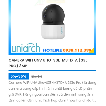
CAMERA WIFI UNV UHO-S3E-M3TD-A (S3E
PRO) 3MP
5%-35%
liên hệ
Camera WiFi UNV Uho-S3E-M3TD-A (S3e Pro) là dòng
camera cung cấp hình ảnh chất lượng có độ phân
giải 3MP, hồng ngoài ban đêm và đèn ánh sáng ấm
tầm ca lên đến 10m. Tích hợp đàm thoại hai chiều to