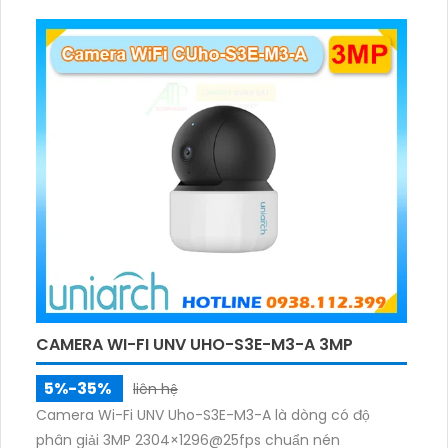
rõ ràng, hỗ trợ thẻ nhớ 512GB, có nút cảm ứng tiện lợi.
CAMERA WI-FI UNV UHO-S3E-M3-A 3MP
5%-35%
liên hệ
Camera Wi-Fi UNV Uho-S3E-M3-A là dòng có độ
phân giải 3MP 2304×1296@25fps chuẩn nén