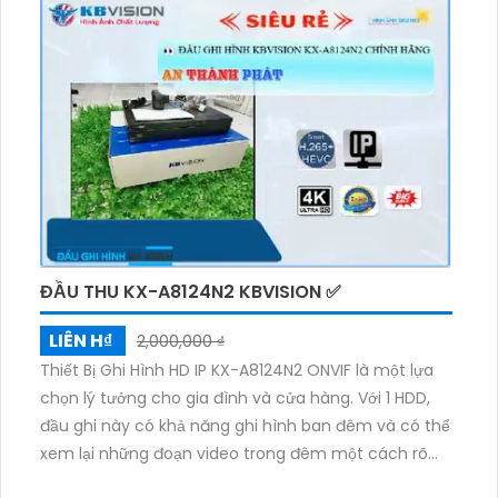
truyền tải nhanh chóng và ổn định.Đặc biệt, sản
phẩm này được trang bị khả năng thu âm và loa rõ
ràng, mang lại trải nghiệm âm thanh sống động. Hình
ảnh ban đêm cũng không làm bạn thất vọng với
công nghệ ban đêm ONVIF, đảm bảo màu sắc và chi
tiết rõ ràng. Với 1 HDD đã tích hợp, đầu ghi này đảm
bảo tính ổn định và lưu trữ dữ liệu hiệu quả.
ĐẦU THU KX-A8124N2 KBVISION ✅
LIÊN H₫
2,000,000 ₫
Thiết Bị Ghi Hình HD IP KX-A8124N2 ONVIF là một lựa
chọn lý tưởng cho gia đình và cửa hàng. Với 1 HDD,
đầu ghi này có khả năng ghi hình ban đêm và có thể
xem lại những đoạn video trong đêm một cách rõ
ràng. Đầu ghi 4 kênh này sử dụng công nghệ IP mới