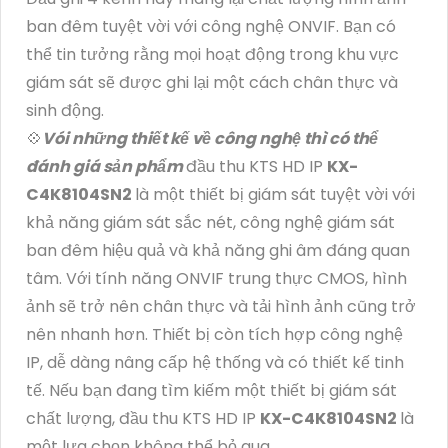
ban đêm tuyệt vời với công nghệ ONVIF. Bạn có
thể tin tưởng rằng mọi hoạt động trong khu vực
giám sát sẽ được ghi lại một cách chân thực và
sinh động.
💠
Vói những thiết kế về công nghệ thì có thể
đánh giá sản phẩm
đầu thu KTS HD IP
KX-
C4K8104SN2
là một thiết bị giám sát tuyệt vời với
khả năng giám sát sắc nét, công nghệ giám sát
ban đêm hiệu quả và khả năng ghi âm đáng quan
tâm. Với tính năng ONVIF trung thực CMOS, hình
ảnh sẽ trở nên chân thực và tải hình ảnh cũng trở
nên nhanh hơn. Thiết bị còn tích hợp công nghệ
IP, dễ dàng nâng cấp hệ thống và có thiết kế tinh
tế. Nếu bạn đang tìm kiếm một thiết bị giám sát
chất lượng, đầu thu KTS HD IP
KX-C4K8104SN2
là
một lựa chọn không thể bỏ qua.