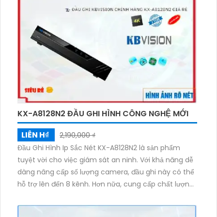
KX-A8128N2 ĐẦU GHI HÌNH CÔNG NGHỆ MỚI
LIÊN H₫
2,190,000 ₫
Đầu Ghi Hình Ip Sắc Nét KX-A8128N2 là sản phẩm
tuyệt vời cho việc giám sát an ninh. Với khả năng dễ
dàng nâng cấp số lượng camera, đầu ghi này có thể
hỗ trợ lên đến 8 kênh. Hơn nữa, cung cấp chất lượng
hình ảnh sắc nét cả ngày và đêm với độ phân giải 2.0
MP. Thật dễ dàng kết nối với trang bị IP, cho phép