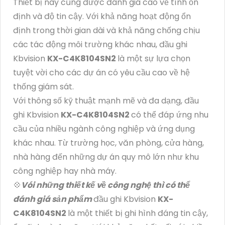
Thiết bị này cũng được đánh giá cao về tính ổn
định và độ tin cậy. Với khả năng hoạt động ổn
định trong thời gian dài và khả năng chống chịu
các tác động môi trường khác nhau, đầu ghi
Kbvision
KX-C4K8104SN2
là một sự lựa chọn
tuyệt vời cho các dự án có yêu cầu cao về hệ
thống giám sát.
Với thông số kỹ thuật mạnh mẽ và đa dạng, đầu
ghi Kbvision
KX-C4K8104SN2
có thể đáp ứng nhu
cầu của nhiều ngành công nghiệp và ứng dụng
khác nhau. Từ trường học, văn phòng, cửa hàng,
nhà hàng đến những dự án quy mô lớn như khu
công nghiệp hay nhà máy.
💠
Vói những thiết kế về công nghệ thì có thể
đánh giá sản phẩm
đầu ghi Kbvision
KX-
C4K8104SN2
là một thiết bị ghi hình đáng tin cậy,