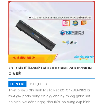
nhất để đảm bảo hình ảnh sắc nét. Ngoài ra, nó còn
tích hợp chức năng thu âm và loa ONVIF, giúp giám
sát qua điện thoại trở nên nhanh chóng hơn.
H.265+/H.265/H.264+/H.264 có mặt trên đầu ghi này
để tăng cường khả năng nén video.
KX-C4K8104SN2 ĐẦU GHI CAMERA KBVISION
GIÁ RẺ
LIÊN H₫
3,500,000 ₫
Thiết bị Đầu Ghi Hình IP Sắc Nét KX-C4K8104SN2 là
một giải pháp đáng tin cậy cho hệ thống giám sát
an ninh. Với công nghệ tiên tiến, nó cung cấp hình