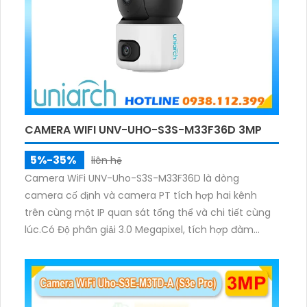
CAMERA WIFI UNV-UHO-S3S-M33F36D 3MP
5%-35%
liên hệ
Camera WiFi UNV-Uho-S3S-M33F36D là dòng
camera cố định và camera PT tích hợp hai kênh
trên cùng một IP quan sát tổng thể và chi tiết cùng
lúc.Có Độ phân giải 3.0 Megapixel, tích hợp đàm
thoại hai chiều. Hồng ngoại ban đêm và đèn ánh
sáng ấm lên đến 10m.