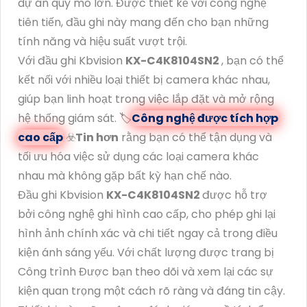
dự án quy mô lớn. Được thiết kế với công nghệ
tiên tiến, đầu ghi này mang đến cho bạn những
tính năng và hiệu suất vượt trội.
Với đầu ghi Kbvision
KX-C4K8104SN2
, bạn có thể
kết nối với nhiều loại thiết bị camera khác nhau,
giúp bạn linh hoạt trong việc lắp đặt và mở rộng
hệ thống giám sát. 🏷
Công nghệ được tích hợp
cao cấp
☣️
Tin hơn
rằng bạn có thể tận dụng và
tối ưu hóa việc sử dụng các loại camera khác
nhau mà không gặp bất kỳ hạn chế nào.
Đầu ghi Kbvision
KX-C4K8104SN2
được hỗ trợ
bởi công nghệ ghi hình cao cấp, cho phép ghi lại
hình ảnh chính xác và chi tiết ngay cả trong điều
kiện ánh sáng yếu. Với chất lượng được trang bị
Công trình Được bạn theo dõi và xem lại các sự
kiện quan trọng một cách rõ ràng và đáng tin cậy.