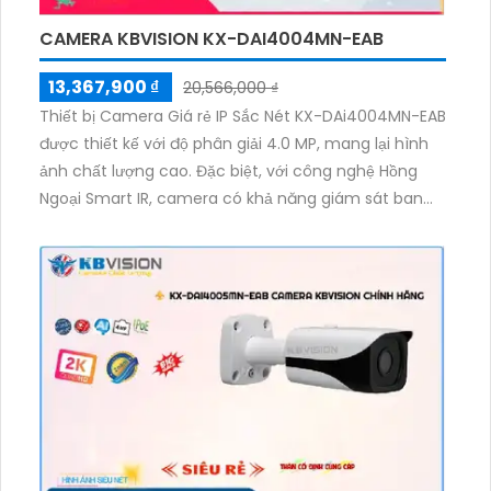
CAMERA KBVISION KX-DAI4004MN-EAB
13,367,900 ₫
20,566,000 ₫
Thiết bị Camera Giá rẻ IP Sắc Nét KX-DAi4004MN-EAB
được thiết kế với độ phân giải 4.0 MP, mang lại hình
ảnh chất lượng cao. Đặc biệt, với công nghệ Hồng
Ngoại Smart IR, camera có khả năng giám sát ban
đêm tốt, với khoảng cách hồng ngoại lên tới 40m.
Camera này phù hợp cho cửa hàng, gia đình, căn
hộ, hay dự án chuyên dụng. Với kiểu dáng Dome Kim
Loại và công nghệ IP, camera không bị giảm chất
lượng. Ngoài ra, thiết bị còn có chức năng vượt trội
nhờ Công Nghệ AI, cung cấp giải pháp an ninh hiệu
quả.