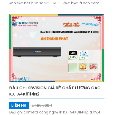
ảnh sắc nét hơn so với CMOS, đặc biệt là ban đêm.
Với 1 HDD, nó cho phép lưu trữ lâu hơn và có khả
năng tái sử dụng dữ liệu. Hỗ trợ
H.265+/H.265/H.264+/H.264, giúp giảm băng thông
và tiết kiệm dung lượng lưu trữ. Đáng chú ý, nó cũng
tương thích với chuẩn ONVIF, cho phép tích hợp dễ
dàng với các thiết bị khác.
ĐẦU GHI KBVISION GIÁ RẺ CHẤT LƯỢNG CAO
KX-A4K8114N2
LIÊN H₫
2,480,000 ₫
Đầu ghi camera công nghệ IP KX-A4K8114N2 là một