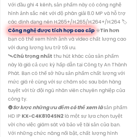
Với đầu ghi 4 kênh, sản phẩm này có công nghệ
hình ảnh sắc nét với độ phân giải 8.0 MP và hỗ trợ
các định dạng nén H.265+/H.265/H.264+/H.264 🏷
Công nghệ được tích hợp cao cấp
☣️
Tin hơn
bạn có thể xem hình ảnh và video chất lượng cao
với dung lượng lưu trữ tối ưu.
🛰
Chú trọng nhất
thu hút khác của sản phẩm
này là giá cả cực kỳ hấp dẫn tại Công ty An Thành
Phát. Bạn có thể sở hữu sản phẩm chất lượng với
mức giá rẻ cùng với sự chăm sóc sau bán hàng
tuyệt vời từ đội ngũ nhân viên chuyên nghiệp của
công ty.
🌚
Sơ lược những ưu đểm có thể xem là
sản phẩm
HD IP
KX-C4K8104SN2
là một sự lựa chọn tuyệt
vời cho việc giám sát và bảo vệ tài sản của bạn.
Với những chức năng nổi bật, chất lượng hình