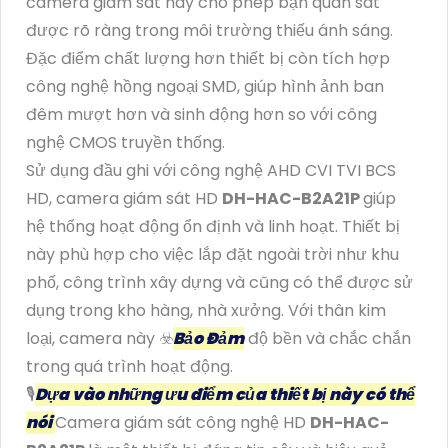
camera giám sát này cho phép bạn quan sát
được rõ ràng trong môi trường thiếu ánh sáng.
Đặc điểm chất lượng hơn thiết bị còn tích hợp
công nghệ hồng ngoại SMD, giúp hình ảnh ban
đêm mượt hơn và sinh động hơn so với công
nghệ CMOS truyền thống.
Sử dụng đầu ghi với công nghệ AHD CVI TVI BCS
HD, camera giám sát HD
DH-HAC-B2A21P
giúp
hệ thống hoạt động ổn định và linh hoạt. Thiết bị
này phù hợp cho việc lắp đặt ngoài trời như khu
phố, công trình xây dựng và cũng có thể được sử
dụng trong kho hàng, nhà xưởng. Với thân kim
loại, camera này ☣️
Bảo Đảm
độ bền và chắc chắn
trong quá trình hoạt động.
🎙
Dựa vào những ưu điểm của thiết bị này có thể
nói
Camera giám sát công nghệ HD
DH-HAC-