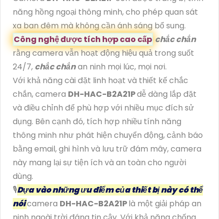
năng hồng ngoại thông minh, cho phép quan sát
xa ban đêm mà không cần ánh sáng bổ sung.
Công nghệ được tích hợp cao cấp
chắc chắn
rằng camera vẫn hoạt động hiệu quả trong suốt
24/7,
chắc chắn
an ninh mọi lúc, mọi nơi.
Với khả năng cài đặt linh hoạt và thiết kế chắc
chắn, camera
DH-HAC-B2A21P
dễ dàng lắp đặt
và điều chỉnh để phù hợp với nhiều mục đích sử
dụng. Bên cạnh đó, tích hợp nhiều tính năng
thông minh như phát hiện chuyển động, cảnh báo
bằng email, ghi hình và lưu trữ đám mây, camera
này mang lại sự tiện ích và an toàn cho người
dùng.
🎙
Dựa vào những ưu điểm của thiết bị này có thể
nói
camera
DH-HAC-B2A21P
là một giải pháp an
ninh ngoài trời đáng tin cậy. Với khả năng chống