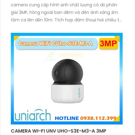
camera cung cấp hình ảnh chất lượng có độ phân
giải 3MP, hồng ngoài ban đêm và đèn ánh sáng ấm
tầm ca lên đến 10m. Tích hợp đàm thoại hai chiều to
rõ ràng, hỗ trợ thẻ nhớ 512GB, có nút cảm ứng tiện lợi.
CAMERA WI-FI UNV UHO-S3E-M3-A 3MP