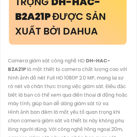
TRỌNG
DH-HAC-
B2A21P
ĐƯỢC SẢN
XUẤT BỞI DAHUA
Camera giám sát công nghệ HD
DH-HAC-
B2A21P
là một thiết bị camera chất lượng cao với
hình ảnh độ nét Full HD 1080P 2.0 MP, mang lại sự
rõ nét và chân thực trong việc giám sát. Điều đặc
biệt là bạn có thể xem qua điện thoại di động hoặc
máy tính, giúp bạn dễ dàng giám sát từ xa.
Hình ảnh ban đêm là một yếu tố quan trọng khi
chọn camera giám sát và thiết bị này không phụ
lòng người dùng. Với công nghệ hồng ngoại 20m,