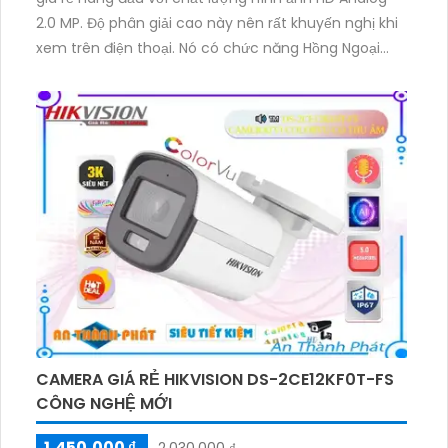
2.0 MP. Độ phân giải cao này nên rất khuyến nghị khi
xem trên điện thoại. Nó có chức năng Hồng Ngoại
thông minh Smart IR, cho chất lượng hình ảnh ban
đêm tốt và khả năng nhìn xa hơn 20m. Với thiết kế
bullet ngoài trời, thân kim loại chắc chắn, nó có khả
năng truyền hình ảnh chất lượng trên nền tảng AHD,
CVI, TVI và BCS. Bên cạnh đó, nó cũng hoạt động ổn
định và ở thời gian dài, có chức năng thu hình đáng
tin cậy và ổn định.
CAMERA GIÁ RẺ HIKVISION DS-2CE12KF0T-FS
CÔNG NGHỆ MỚI
1,450,000 ₫