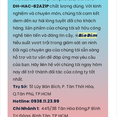
DH-HAC-B2A21P
chất lượng đúng. Với kinh
nghiệm và chuyên môn, chúng tôi cam kết
đem đến sự hài lòng tuyệt đối cho khách
hàng. Sản phẩm của chúng tôi sở hữu công
nghệ tiên tiến và đáng tin cậy, ☣️
Bảo Đảm
hiệu suất vượt trội trong giám sát an ninh.
Đội ngũ chuyên gia của chúng tôi sẵn sàng
hỗ trợ và tư vấn để đáp ứng mọi yêu cầu
của bạn. Hãy liên hệ với chúng tôi ngay hôm
nay để trở thành đối tác của công ty tốt
nhất.
Trụ Sở:
51 Lũy Bán Bích, P. Tân Thới Hòa,
Q.Tân Phú, TP.HCM
Hotline: 0938.11.23.99
Chi Nhánh 1:
445/38 Tân Hòa Đông,P Bình
Trị Đông, Bình Tân, TP HCM