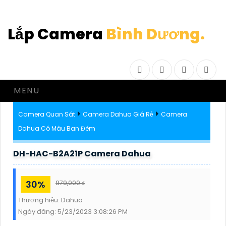
Lắp Camera
Bình Dương.
Facebook
Twitter
Instagram
Drib
MENU
Camera Quan Sát
Camera Dahua Giá Rẻ
Camera
Dahua Có Màu Ban Đêm
DH-HAC-B2A21P Camera Dahua
30%
979,000 ₫
Thương hiệu:
Dahua
Ngày đăng:
5/23/2023 3:08:26 PM