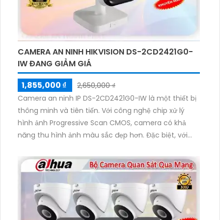
CAMERA AN NINH HIKVISION DS-2CD2421G0-
IW ĐANG GIẢM GIÁ
1,855,000 ₫
2,650,000 ₫
Camera an ninh IP DS-2CD2421G0-IW là một thiết bị
thông minh và tiên tiến. Với công nghệ chip xử lý
hình ảnh Progressive Scan CMOS, camera có khả
năng thu hình ảnh màu sắc đẹp hơn. Đặc biệt, với
chế độ hồng ngoại 10m, camera tự động chuyển đổi
sang chế độ ban đêm để thu hình ảnh sáng đẹp.
Thiết kế ứng dụng công nghệ tiên tiến IP giúp
camera đảm bảo độ phân giải cao, lên đến 2.0 MP.
Hơn nữa, camera còn hổ trợ thẻ nhớ và tích hợp
công nghệ nhìn đêm chất lượng Hồng Ngoại SMD,