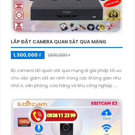
đảm bảo an ninh tuyệt đối.
LẮP ĐẶT CAMERA QUAN SÁT QUA MẠNG
1,300,000 ₫
1,600,000 ₫
Bộ camera HD quan sát qua mạng là giải pháp tối ưu
cho việc giám sát an ninh trong các không gian như
nhà ở, văn phòng, cửa hàng và khu công nghiệp.
Với cấu hình siêu sáng và đẹp Full HD 1080P, bộ
camera này mang lại hình ảnh chất lượng cao, rõ
nét và chi tiết. Với giá rẻ nhưng không đánh đổi chất
lượng, bộ camera HD quan sát qua mạng tiết kiệm
chi phí đáng kể cho người dùng.
Bộ camera này cũng tương thích với nhiều dịch vụ