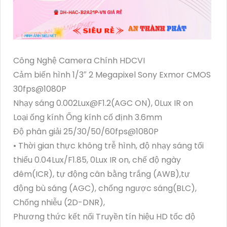
Công Nghệ Camera Chính HDCVI
Cảm biến hình 1/3″ 2 Megapixel Sony Exmor CMOS
30fps@1080P
Nhạy sáng 0.002Lux@F1.2(AGC ON), 0Lux IR on
Loại ống kính Ống kính cố định 3.6mm
Độ phân giải 25/30/50/60fps@1080P
• Thời gian thực không trễ hình, độ nhạy sáng tối
thiểu 0.04Lux/F1.85, 0Lux IR on, chế độ ngày
đêm(ICR), tự động cân bằng trắng (AWB),tự
động bù sáng (AGC), chống ngược sáng(BLC),
Chống nhiễu (2D-DNR),
Phương thức kết nối Truyền tín hiệu HD tốc độ