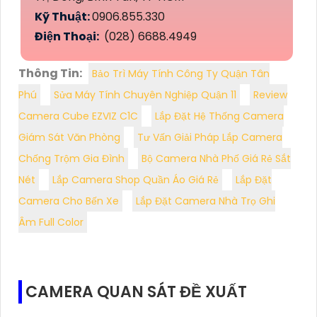
Kỹ Thuật:
0906.855.330
Điện Thoại:
(028) 6688.4949
Thông Tin:
Bảo Trì Máy Tính Công Ty Quận Tân
Phú
Sửa Máy Tính Chuyên Nghiệp Quận 11
Review
Camera Cube EZVIZ C1C
Lắp Đặt Hệ Thống Camera
Giám Sát Văn Phòng
Tư Vấn Giải Pháp Lắp Camera
Chống Trộm Gia Đình
Bộ Camera Nhà Phố Giá Rẻ Sắt
Nét
Lắp Camera Shop Quần Áo Giá Rẻ
Lắp Đặt
Camera Cho Bến Xe
Lắp Đặt Camera Nhà Trọ Ghi
Âm Full Color
CAMERA QUAN SÁT ĐỀ XUẤT