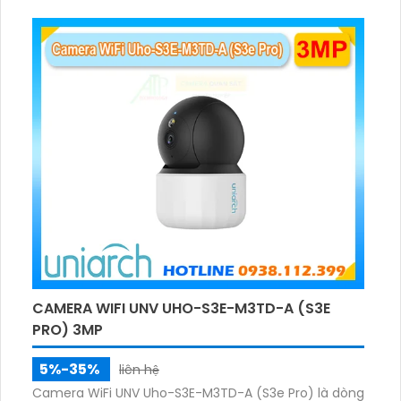
thoại hai chiều. Hồng ngoại ban đêm và đèn ánh
sáng ấm lên đến 10m.
CAMERA WIFI UNV UHO-S3E-M3TD-A (S3E
PRO) 3MP
5%-35%
liên hệ
Camera WiFi UNV Uho-S3E-M3TD-A (S3e Pro) là dòng