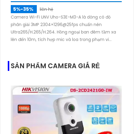
5%-35%
liên hệ
Camera Wi-Fi UNV Uho-S3E-M3-A là dòng có độ
phân giải 3MP 2304×1296@25fps chuẩn nén
Ultra265/H.265/H.264. Hồng ngoại ban đêm tầm xa
lên đến 10m, tích hợp mic và loa trong phạm vi
3m.Hỗ trợ thẻ nhớ MicroSD tối đa 256GB
SẢN PHẨM CAMERA GIÁ RẺ