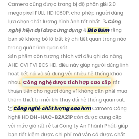
Camera cũng được trang bị độ phân giải 2.0
megapixel FULL HD 1080P, cho phép người dùng
lựa chọn chất lượng hình ảnh tốt nhất. 📝
Công
nghệ hiện đại được ứng dụng
☣️
Bảo Đảm
rằng
bạn sẽ không bỏ lỡ bất kỳ chi tiết quan trọng nào
trong quá trình quan sát.
Sản phẩm còn tương thích với đầu ghi đa năng
AHD CVI TVI BCS HD, điều này giúp người dùng linh
hoạt kết nối và sử dụng với nhiều hệ thống khác
nhau.
Công nghệ được tích hợp cao cấp
rất
thuận tiện cho người dùng vì không cần phải mua
thêm thiết bị mới khi thay đổi hệ thống quan sát.
🦉
Công nghệ chất lượng cao hơn
Camera Công
Nghệ HD
DH-HAC-B2A21P
còn được cung cấp
với mức giá rất rẻ tại Công ty An Thành Phát, giúp
bạn tiết kiệm được chi phí mà vẫn có được chất