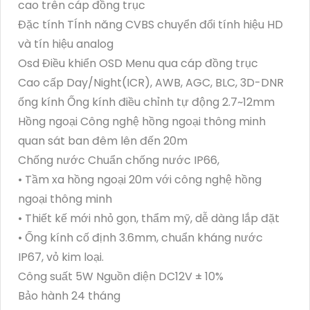
cao trên cáp đồng trục
Đặc tính TÍnh năng CVBS chuyển đổi tính hiệu HD
và tín hiệu analog
Osd Điều khiển OSD Menu qua cáp đồng trục
Cao cấp Day/Night(ICR), AWB, AGC, BLC, 3D-DNR
ống kính Ống kính điều chỉnh tự động 2.7~12mm
Hồng ngoại Công nghệ hồng ngoại thông minh
quan sát ban đêm lên đến 20m
Chống nước Chuẩn chống nước IP66,
• Tầm xa hồng ngoại 20m với công nghệ hồng
ngoại thông minh
• Thiết kế mới nhỏ gọn, thẩm mỹ, dễ dàng lắp đặt
• Ống kính cố định 3.6mm, chuẩn kháng nước
IP67, vỏ kim loại.
Công suất 5W Nguồn điện DC12V ± 10%
Bảo hành 24 tháng