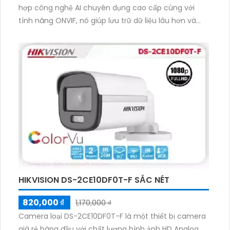
hợp công nghệ AI chuyên dụng cao cấp cùng với
tính năng ONVIF, nó giúp lưu trữ dữ liệu lâu hơn và
tương thích với các định dạng
H.265+/H.265/H.264+/H.264. Với công nghệ ONVIF
SMD Plus, nó cung cấp hình ảnh rõ ràng ngay cả
trong môi trường thiếu sáng. Ngoài ra, sản phẩm còn
có tính năng phát hiện chuyển động thông minh và
hỗ trợ thêm 2 HDD khi xem trong điều kiện thiếu
sáng.
HIKVISION DS-2CE10DF0T-F SẮC NÉT
820,000 ₫
1,170,000 ₫
Camera loại DS-2CE10DF0T-F là một thiết bị camera
giá rẻ hàng đầu với chất lượng hình ảnh HD Analog