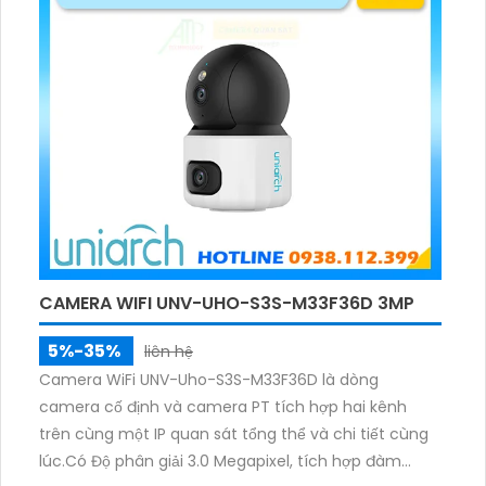
phạm vi 3m.
CAMERA WIFI UNV-UHO-S3S-M33F36D 3MP
5%-35%
liên hệ
Camera WiFi UNV-Uho-S3S-M33F36D là dòng
camera cố định và camera PT tích hợp hai kênh
trên cùng một IP quan sát tổng thể và chi tiết cùng
lúc.Có Độ phân giải 3.0 Megapixel, tích hợp đàm