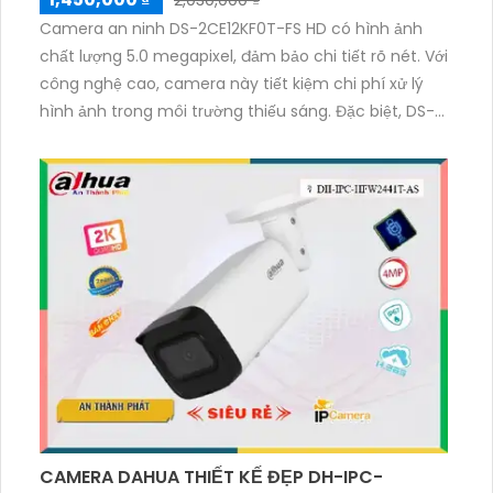
2,030,000 ₫
Camera an ninh DS-2CE12KF0T-FS HD có hình ảnh
chất lượng 5.0 megapixel, đảm bảo chi tiết rõ nét. Với
công nghệ cao, camera này tiết kiệm chi phí xử lý
hình ảnh trong môi trường thiếu sáng. Đặc biệt, DS-
2CE12KF0T-FS còn cho phép xem ban đêm rõ hơn
với chế độ màu ban đêm. Với chip xử lý hình ảnh
CMOS tiên tiến, camera này thu được hình ảnh màu
sắc đẹp hơn. Ngoài ra, DS-2CE12KF0T-FS còn hỗ trợ
công nghệ AHD, CVI, TVI, BCS, giảm thiểu rủi ro sự cố
trong quá trình sử dụng.
CAMERA DAHUA THIẾT KẾ ĐẸP DH-IPC-