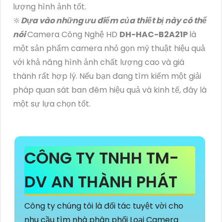
lượng hình ảnh tốt.
🔆
Dựa vào những ưu điểm của thiết bị này có thể
nói
Camera Công Nghệ HD
DH-HAC-B2A21P
là
một sản phẩm camera nhỏ gọn mỹ thuật hiệu quả
với khả năng hình ảnh chất lượng cao và giá
thành rất hợp lý. Nếu bạn đang tìm kiếm một giải
pháp quan sát ban đêm hiệu quả và kinh tế, đây là
một sự lựa chọn tốt.
CÔNG TY TNHH TM-
DV AN THÀNH PHÁT
Công ty chúng tôi là đối tác tuyệt vời cho
nhu cầu tìm nhà phân phối Loại Camera