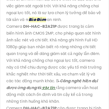
việc giám sát ngoài trời. Với khả năng chống chọi
ngoại lực tốt, nó là sự lựa chọn lý tưởng để bảo vệ
tài sản và ☣️
Bảo Đảm
an ninh.
Camera
DH-HAC-B2A21P
được trang bị cảm
biến hình ảnh CMOS 2MP, cho phép quan sát hình
ảnh sắc nét và chi tiết. Khả năng ghi hình Full HD
1080p giúp bạn nhận biết rõ ràng những chi tiết
quan trọng và dễ dàng giám sát cả ngày lẫn đêm.
Với khả năng chống chọi ngoại lực tốt, camera
này có thể chịu đựng được các yếu tố môi trường
khắc nghiệt như thời tiết xấu, va chạm vật lý và
các tác động mạnh khác. 📝
Công nghệ hiện đại
được ứng dụng
📸
☣️
tự tin
rằng camera vẫn hoạt
động một cách ổn định và tin cậy kể cả trong
những tình huống khó khăn.
Camera
DH-HAC-B2A21P
còn được trang bị tính