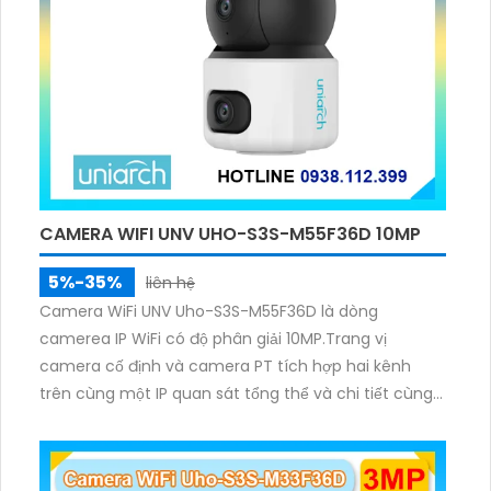
CAMERA WIFI UNV UHO-S3S-M55F36D 10MP
5%-35%
liên hệ
Camera WiFi UNV Uho-S3S-M55F36D là dòng
camerea IP WiFi có độ phân giải 10MP.Trang vị
camera cố định và camera PT tích hợp hai kênh
trên cùng một IP quan sát tổng thể và chi tiết cùng
lúc, hỗ trợ đàm thoại hai chiều cảnh báo âm thanh
ánh sáng. Kết hợp hồng ngoại và đèn ấm cho hình
ảnh có màu trong nhiều điều kiện khác nhau trong