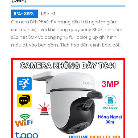
(5MP)
5%-35%
Liên Hệ
Camera DH-P5AS-PV mang đến trải nghiệm giám
sát toàn diện với khả năng quay xoay 360°, hình ảnh
sắc nét 5MP và công nghệ full color giúp ghi hình
màu cả vào ban đêm. Tích hợp đèn cảnh báo, còi
hú chống trộm, tầm nhìn hồng ngoại 30m, khe thẻ
nhớ đến 256GB cùng chuẩn chống nước IP66
camera hoạt động ổn định trong mọi điều kiện.