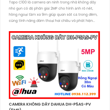
Tapo C100 là camera an ninh trong nhà không dây
nhỏ gọn có độ phân giải 2MP cho hình ảnh rõ nét,
hồng ngoại tầm xa 9m giúp quan sát cả trong đêm,
cùng tính năng đàm thoại hai chiều và phát hiện
chuyển động thông minh nâng cao khả năng bảo vệ.
Hỗ trợ thẻ nhớ lên đến 512GB và dễ dàng quản lý qua
ứng dụng, Tapo C100 mang đến sự an tâm trọn vẹn
chỉ trong vài thao tác giá rẻ.
CAMERA KHÔNG DÂY DAHUA DH-P5AS-PV