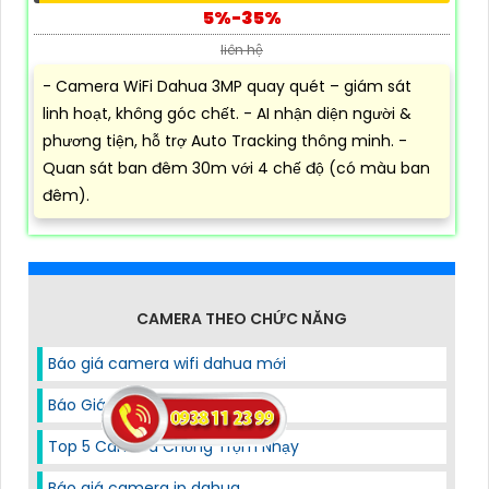
5%-35%
liên hệ
- Camera WiFi Dahua 3MP quay quét – giám sát
linh hoạt, không góc chết. - AI nhận diện người &
phương tiện, hỗ trợ Auto Tracking thông minh. -
Quan sát ban đêm 30m với 4 chế độ (có màu ban
đêm).
CAMERA THEO CHỨC NĂNG
Báo giá camera wifi dahua mới
Báo Giá Camera Dahua
Top 5 Camera Chống Trộm Nhạy
Báo giá camera ip dahua