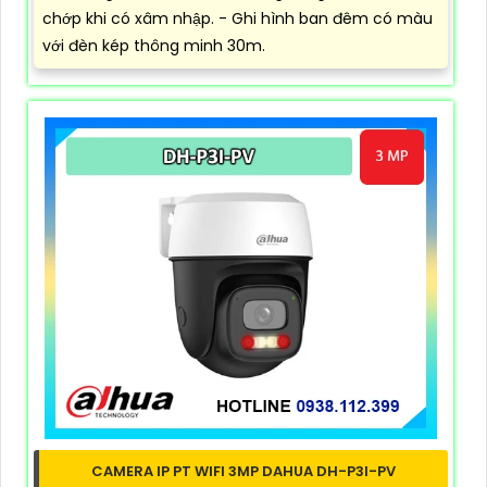
chớp khi có xâm nhập. - Ghi hình ban đêm có màu
với đèn kép thông minh 30m.
CAMERA IP PT WIFI 3MP DAHUA DH-P3I-PV