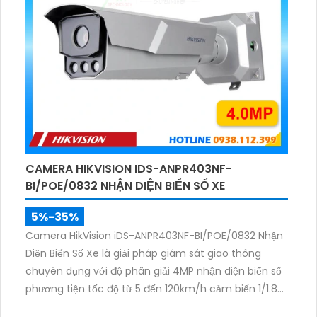
CAMERA HIKVISION IDS-ANPR403NF-
BI/POE/0832 NHẬN DIỆN BIỂN SỐ XE
5%-35%
Camera HikVision iDS-ANPR403NF-BI/POE/0832 Nhận
Diện Biển Số Xe là giải pháp giám sát giao thông
chuyên dụng với độ phân giải 4MP nhận diện biển số
phương tiện tốc độ từ 5 đến 120km/h cảm biến 1/1.8
inch WDR 140dB cùng hồng ngoại 60m mang lại hình