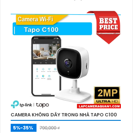
Camera đàm thoại hai chiều lưu trữ lâu dài với khe
thẻ nhớ hỗ trợ đến 512GB. Tính năng phát hiện
chuyển động thông minh sẽ tự động gửi cảnh báo về
điện thoại mỗi khi phát hiện điều bất thường.
CAMERA KHÔNG DÂY TRONG NHÀ TAPO C100
5%-35%
790,000 ₫