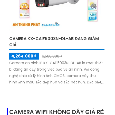
CAMERA KX-CAIF5003N-DL-AB ĐANG GIẢM
GIÁ
4,264,000 ₫
6,560,000 ₫
Camera an ninh IP KX-CAiF5003N-DL-AB là một thiết
bị đáng tin cậy trong việc bảo vệ an ninh. Với công
nghệ chip xử lý hình ảnh CMOS, camera này thu
hình ảnh màu sắc đẹp hơn và sắc nét hơn. Đặc biệt,
hình ảnh ban đêm cũng rất rõ ràng và sắc nét với
khả năng Full Color 50m, mang lại cho bạn sự an tâm
và tin tưởng về khả năng giám sát. Với công nghệ IP,
camera này còn mang lại độ phân giải cao, lên đến
CAMERA WIFI KHÔNG DÂY GIÁ RẺ
5.0 MP. Bạn cũng có thể dễ dàng giám sát qua điện