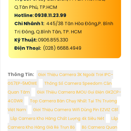
Q.Tân Phú, TP.HCM
Hotline: 0938.11.23.99
Chi Nhánh 1:
445/38 Tân Hòa Đông,P. Bình
Trị Đông, Q.Bình Tân, TP. HCM
Kỹ Thuật:
0906.855.330
Điện Thoại:
(028) 6688.4949
Thông Tin:
Giới Thiệu Camera 3K Ngoài Trời IPC-
GS7EP-5M0WE
Thông Số Camera Speedom Cần
Quan Tâm
Giới Thiệu Camera IMOU Gọi Điện GK2CP-
4C0WR
Top Camera Bán Chạy Nhất Tại Thị Trường
Việt Nam
Giới Thiệu Camera Wifi Dùng Pin EZVIZ CB1
Lắp Camera Kho Hàng Chất Lượng 4k Siêu Nét
Lắp
Camera Kho Hàng Giá Rẻ Trọn Bộ
Bộ Camera Quan