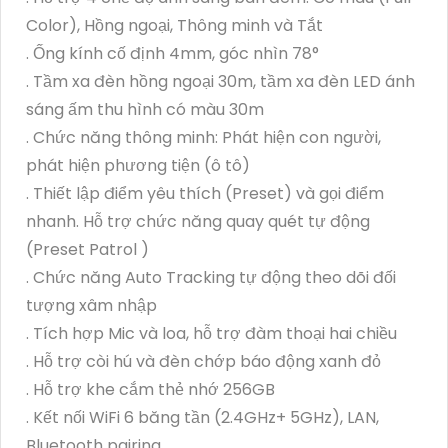
Color), Hồng ngoại, Thông minh và Tắt
. Ống kính cố định 4mm, góc nhìn 78°
. Tầm xa đèn hồng ngoại 30m, tầm xa đèn LED ánh
sáng ấm thu hình có màu 30m
. Chức năng thông minh: Phát hiện con người,
phát hiện phương tiện (ô tô)
. Thiết lập điểm yêu thích (Preset) và gọi điểm
nhanh. Hỗ trợ chức năng quay quét tự động
(Preset Patrol )
. Chức năng Auto Tracking tự động theo dõi đối
tượng xâm nhập
. Tích hợp Mic và loa, hỗ trợ đàm thoại hai chiều
. Hỗ trợ còi hú và đèn chớp báo động xanh đỏ
. Hỗ trợ khe cắm thẻ nhớ 256GB
. Kết nối WiFi 6 băng tần (2.4GHz+ 5GHz), LAN,
Bluetooth pairing