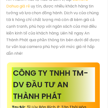
Dahua giá rẻ
uy tín, được nhiều khách hàng tin
tưởng và lựa chọn đồng hành. Dịch vụ của chúng
tôi k hông chỉ chất lượng mà còn đi kèm giá cả
cạnh tranh, phù hợp với ngân sách của mọi điều
kiện kinh tế của khách hàng. Liên hệ ngay An
Thành Phát qua phần thông tin bên dưới để được
tư vấn loại camera phù hợp với mức giá rẻ hấp
dẫn nhé!
CÔNG TY TNHH TM-
DV ĐẦU TƯ AN
THÀNH PHÁT
Trụ Sở:
51 Lũy Bán Bích, P. Tân Thới Hòa,