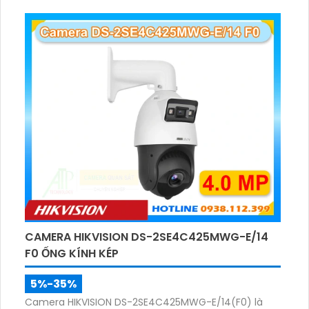
hồng ngoại 200m, hỗ trợ đèn trắng 30m, phù hợp
giám sát khu vực rộng cả ngày lẫn đêm.
CAMERA HIKVISION DS-2SE4C425MWG-E/14
F0 ỐNG KÍNH KÉP
5%-35%
Camera HIKVISION DS-2SE4C425MWG-E/14(F0) là