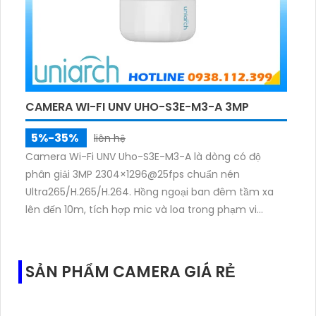
CAMERA WI-FI UNV UHO-S3E-M3-A 3MP
5%-35%
liên hệ
Camera Wi-Fi UNV Uho-S3E-M3-A là dòng có độ
phân giải 3MP 2304×1296@25fps chuẩn nén
Ultra265/H.265/H.264. Hồng ngoại ban đêm tầm xa
lên đến 10m, tích hợp mic và loa trong phạm vi
3m.Hỗ trợ thẻ nhớ MicroSD tối đa 256GB
SẢN PHẨM CAMERA GIÁ RẺ