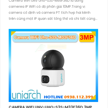
Camera WiFi UNV Uho-S3S-M55F36D là dòng
camerea IP WiFi có độ phân giải 10MP.Trang vị
camera cố định và camera PT tích hợp hai kênh
trên cùng một IP quan sát tổng thể và chi tiết cùng
lúc, hỗ trợ đàm thoại hai chiều cảnh báo âm thanh
ánh sáng. Kết hợp hồng ngoại và đèn ấm cho hình
ảnh có màu trong nhiều điều kiện khác nhau trong
phạm vi 3m.
CAMERA WIFI UNV-UHO-S3S-M33F36D 3MP