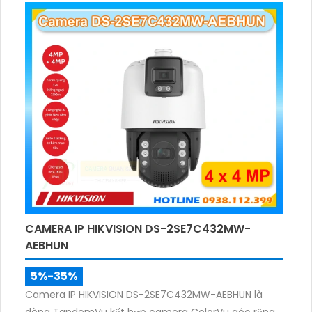
ảnh rõ nét.
CAMERA IP HIKVISION DS-2SE7C432MW-
AEBHUN
5%-35%
Camera IP HIKVISION DS-2SE7C432MW-AEBHUN là
dòng TandemVu kết hợp camera ColorVu góc rộng