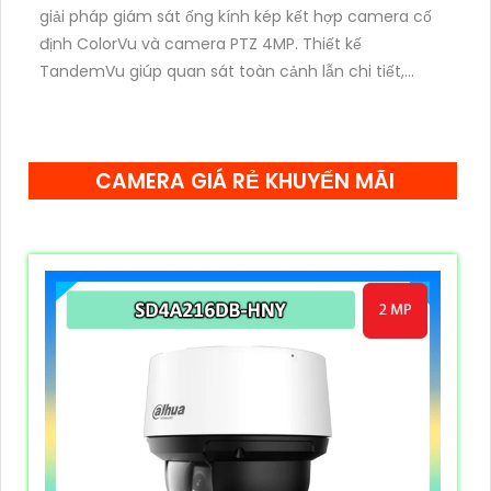
giải pháp giám sát ống kính kép kết hợp camera cố
định ColorVu và camera PTZ 4MP. Thiết kế
TandemVu giúp quan sát toàn cảnh lẫn chi tiết,
zoom quang 25X, hồng ngoại 100m cùng hình ảnh
màu sắc rõ nét cả ngày lẫn đêm.
CAMERA GIÁ RẺ KHUYẾN MÃI