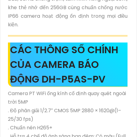
khe thẻ nhớ đến 256GB cùng chuẩn chống nước
IP66 camera hoạt động ổn định trong mọi điều
kiện.
CÁC THÔNG SỐ CHÍNH
CỦA CAMERA BÁO
ĐỘNG DH-P5AS-PV
Camera PT WiFi ống kính cố định quay quét ngoài
trời 5MP
. Độ phân giải 1/2.7″ CMOS 5MP 2880 × 1620@(1–
25/30 fps)
. Chuẩn nén H265+
. Hỗ trợ 4 chế độ ánh sáng ban đêm: Có màu (Full