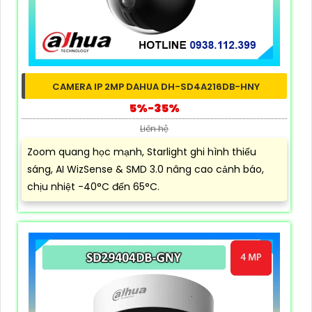
CAMERA IP 2MP DAHUA DH-SD4A216DB-HNY
5%-35%
Liên hệ
Zoom quang học mạnh, Starlight ghi hình thiếu
sáng, AI WizSense & SMD 3.0 nâng cao cảnh báo,
chịu nhiệt -40°C đến 65°C.