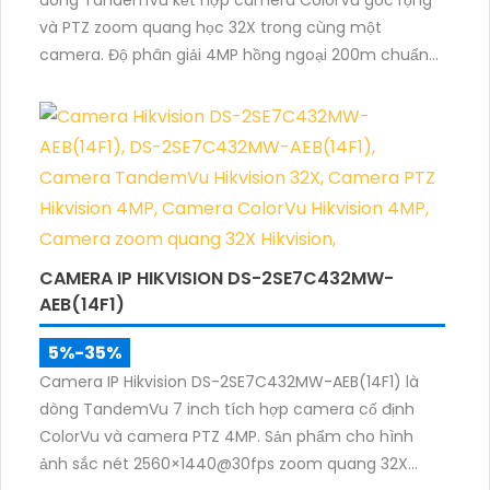
và PTZ zoom quang học 32X trong cùng một
camera. Độ phân giải 4MP hồng ngoại 200m chuẩn
nén H.265+ cùng khả năng quan sát màu ban đêm
giúp giám sát khu vực rộng với hình ảnh rõ nét cả
ngày và đêm.
CAMERA IP HIKVISION DS-2SE7C432MW-
AEB(14F1)
5%-35%
Camera IP Hikvision DS-2SE7C432MW-AEB(14F1) là
dòng TandemVu 7 inch tích hợp camera cố định
ColorVu và camera PTZ 4MP. Sản phẩm cho hình
ảnh sắc nét 2560×1440@30fps zoom quang 32X