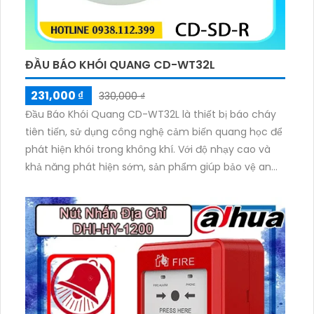
ĐẦU BÁO KHÓI QUANG CD-WT32L
231,000 ₫
330,000 ₫
Đầu Báo Khói Quang CD-WT32L là thiết bị báo cháy
tiên tiến, sử dụng công nghệ cảm biến quang học để
phát hiện khói trong không khí. Với độ nhạy cao và
khả năng phát hiện sớm, sản phẩm giúp bảo vệ an
toàn cho mọi công trình. Đầu báo có thiết kế nhỏ
gọn lắp đặt ốp trần