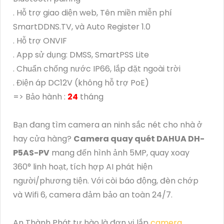
. Hỗ trợ giao diện web, Tên miền miễn phí
SmartDDNS.TV, và Auto Register 1.0
. Hỗ trợ ONVIF
. App sử dụng: DMSS, SmartPSS Lite
. Chuẩn chống nước IP66, lắp đặt ngoài trời
. Điện áp DC12V (không hỗ trợ PoE)
=> Bảo hành :
24
tháng
Bạn đang tìm camera an ninh sắc nét cho nhà ở
hay cửa hàng?
Camera quay quét DAHUA DH-
P5AS-PV
mang đến hình ảnh 5MP, quay xoay
360° linh hoạt, tích hợp AI phát hiện
người/phương tiện. Với còi báo động, đèn chớp
và Wifi 6, camera đảm bảo an toàn 24/7.
An Thành Phát tự hào là đơn vị lắp
camera