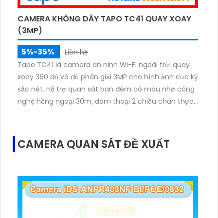
CAMERA KHÔNG DÂY TAPO TC41 QUAY XOAY
(3MP)
5%-35%
Liên hệ
Tapo TC41 là camera an ninh Wi-Fi ngoài trời quay
xoay 360 độ và độ phân giải 3MP cho hình ảnh cực kỳ
sắc nét. Hỗ trợ quan sát ban đêm có màu nhờ công
nghệ hồng ngoại 30m, đàm thoại 2 chiều chân thực
và lưu trữ thoải mái với khe cắm thẻ nhớ lên tới
512GB. Được trang bị tính năng phát hiện chuyển
động, báo động thông minh và chuẩn kháng nước
CAMERA QUAN SÁT ĐỀ XUẤT
IP65 mang đến sự bảo vệ toàn diện.