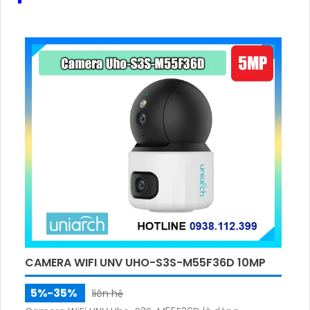
thoại di động nhanh chóng và tiện lợi. Đồng thời,
camera này tích hợp công nghệ nhìn đêm chất
lượng Hồng Ngoại SMD, giúp bạn có được hình ảnh rõ
ràng và sắc nét trong mọi tình huống ánh sáng.
CAMERA WIFI UNV UHO-S3S-M55F36D 10MP
5%-35%
liên hệ