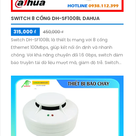
SWITCH 8 CỔNG DH-SF1008L DAHUA
315,000 ₫
450,000 ₫
Switch DH-SF1008L là thiết bị mạng với 8 cổng
Ethernet 100Mbps, giúp kết nối ổn định và nhanh
chóng. Với khả năng chuyển đổi 1.6 Gbps, switch đảm
bảo truyền tải dữ liệu mượt mà, giảm độ trễ. Switch
chia có chất lượng tốt, thiết kế nhỏ gọn, phù hợp cho
gia đình và văn phòng.