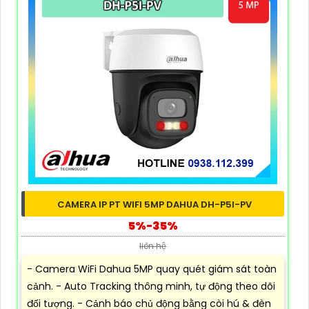
CAMERA IP PT WIFI 5MP DAHUA DH-P5I-PV
5%-35%
liên hệ
- Camera WiFi Dahua 5MP quay quét giám sát toàn
cảnh. - Auto Tracking thông minh, tự động theo dõi
đối tượng. - Cảnh báo chủ động bằng còi hú & đèn