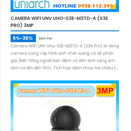
CAMERA WIFI UNV UHO-S3E-M3TD-A (S3E
PRO) 3MP
5%-35%
liên hệ
Camera WiFi UNV Uho-S3E-M3TD-A (S3e Pro) là dòng
camera cung cấp hình ảnh chất lượng có độ phân
giải 3MP, hồng ngoài ban đêm và đèn ánh sáng ấm
tầm ca lên đến 10m. Tích hợp đàm thoại hai chiều to
rõ ràng, hỗ trợ thẻ nhớ 512GB, có nút cảm ứng tiện lợi.