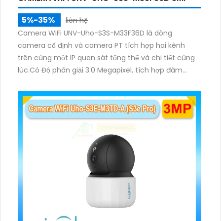
5%-35%
liên hệ
Camera WiFi UNV-Uho-S3S-M33F36D là dòng
camera cố định và camera PT tích hợp hai kênh
trên cùng một IP quan sát tổng thể và chi tiết cùng
lúc.Có Độ phân giải 3.0 Megapixel, tích hợp đàm
thoại hai chiều. Hồng ngoại ban đêm và đèn ánh
sáng ấm lên đến 10m.