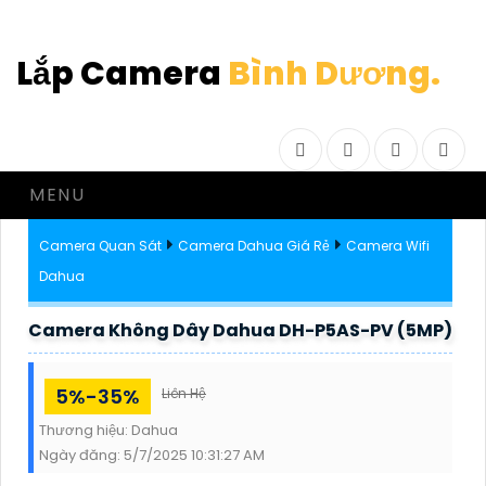
Lắp Camera
Bình Dương.
Facebook
Twitter
Instagram
Drib
MENU
Camera Quan Sát
Camera Dahua Giá Rẻ
Camera Wifi
Dahua
Camera Không Dây Dahua DH-P5AS-PV (5MP)
5%-35%
Liên Hệ
Thương hiệu:
Dahua
Ngày đăng:
5/7/2025 10:31:27 AM