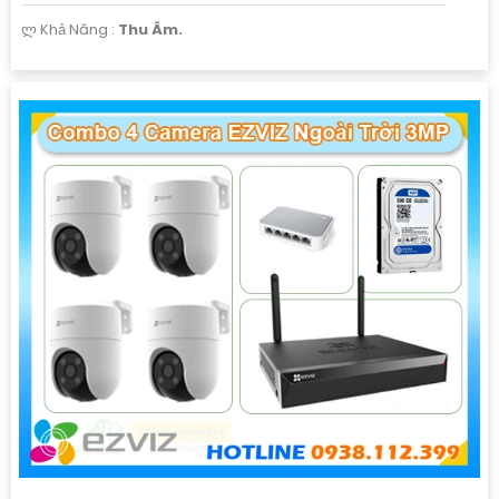
️ლ Khả Năng :
Thu Âm.