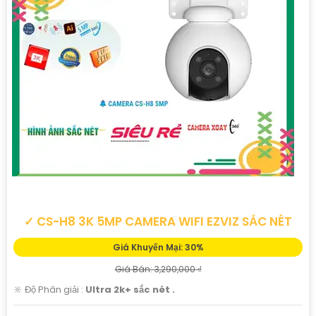
✓ CS-H8 3K 5MP CAMERA WIFI EZVIZ SẮC NÉT
Giá Khuyến Mại: 30%
Giá Bán: 3,290,000 ₫
🔆 Độ Phân giải :
Ultra 2k+ sắc nét .