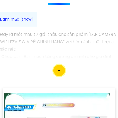
Đây là một mẫu tư giới thiệu cho sản phẩm "LẮP CAMERA
WIFI EZVIZ GIÁ RẺ CHÍNH HÃNG" với hình ảnh chất lượng
sắc nét:
"Chào bạn! Bạn muốn tăng cường an ninh cho gia đình
và văn phòng của mình mà không cần tốn nhiều chi phí?
Dòng sản phẩm Camera WiFi Ezviz sẽ là sự lựa chọn hoàn
hảo cho bạn. Với thiết kế nhỏ gọn, dễ lắp đặt và sử dụng,
camera này mang đến hình ảnh chất lượng sắc nét, giúp
bạn dễ dàng quan sát mọi góc cạnh từ xa thông qua ứng
dụng điện thoại.
Với giá cả phải chăng và chính hãng, bạn có thể yên tâm
về chất lượng sản phẩm. Hãy lựa chọn Camera WiFi Ezviz