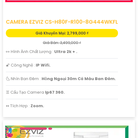
CAMERA EZVIZ CS-H80F-R100-8G444WKFL
Giá Khuyến Mại: 2,799,000 ₫
Giá Bán: 3,499,000 ₫
👀 Hình Ành Chất Lượng :
Ultra 2k + .
🌠 Công Nghệ :
IP Wifi.
🌜 Nhìn Ban Đêm :
Hồng Ngoại 30m Có Màu Ban Ðêm.
♊ Cấu Tạo Camera
Ip67 360.
️↭ Tích Hợp :
Zoom.