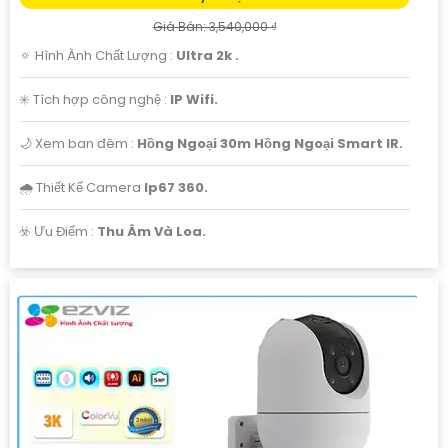
Giá Bán: 3,540,000 ₫
🔅 Hình Ành Chất Lượng :
Ultra 2k .
✳️ Tích hợp công nghệ :
IP Wifi.
🌙 Xem ban đêm :
Hồng Ngoại 30m Hồng Ngoại Smart IR.
🌧️ Thiết Kế Camera
Ip67 360.
️☣️ Ưu Điểm :
Thu Âm Và Loa.