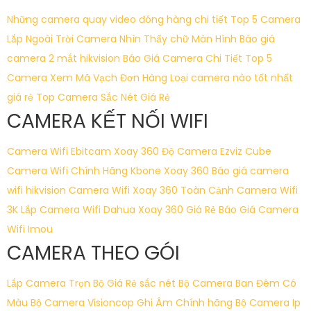
Những camera quay video đóng hàng chi tiết
Top 5 Camera
Lắp Ngoài Trời
Camera Nhìn Thấy chữ Màn Hình
Báo giá
camera 2 mắt hikvision
Báo Giá Camera Chi Tiết
Top 5
Camera Xem Mã Vạch Đơn Hàng
Loại camera nào tốt nhất
giá rẻ
Top Camera Sắc Nét Giá Rẻ
CAMERA KẾT NỐI WIFI
Camera Wifi Ebitcam Xoay 360 Độ
Camera Ezviz Cube
Camera Wifi Chính Hãng Kbone Xoay 360
Báo giá camera
wifi hikvision
Camera Wifi Xoay 360 Toàn Cảnh
Camera Wifi
3K
Lắp Camera Wifi Dahua Xoay 360 Giá Rẻ
Báo Giá Camera
Wifi Imou
CAMERA THEO GÓI
Lắp Camera Trọn Bộ Giá Rẻ sắc nét
Bộ Camera Ban Đêm Có
Màu
Bộ Camera Visioncop Ghi Âm Chính hãng
Bộ Camera Ip