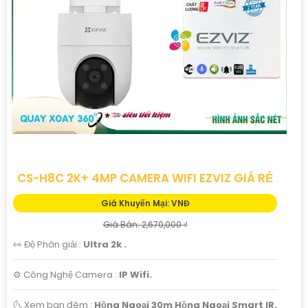
để bảo vệ cho ngôi nhà thân yêu của bạn ngay hôm nay!
Đừng để bất kỳ sự cố xảy ra mà không kịp khám phá."
Hy vọng bạn sẽ hài lòng với mẫu tư giới thiệu này!
CS-H8C 2K+ 4MP CAMERA WIFI EZVIZ GIÁ RẺ
Giá Khuyến Mại: VNĐ
Giá Bán: 2,670,000 ₫
'
👀 Độ Phân giải :
Ultra 2k .
⚙ Công Nghệ Camera :
IP Wifi.
🌜 Xem ban đêm :
Hồng Ngoại 30m Hồng Ngoại Smart IR.