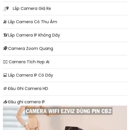
Lắp Camera Giá Rẻ
️🎤️
Lắp Camera Có Thu Âm
📶
Lắp Camera IP Không Dây
🕵️
Camera Zoom Quang
🧛‍♀️
Camera Tích Hợp AI
💻
Lắp Camera IP Có Dây
⚙️
Đầu Ghi Camera HD
📥
Đầu ghi camera IP