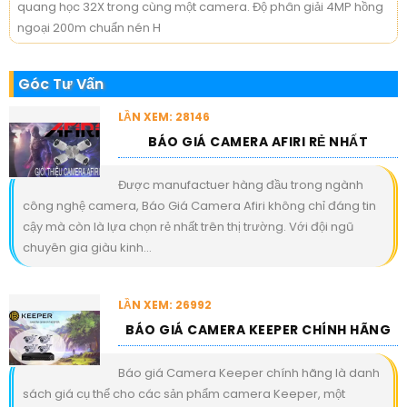
quang học 32X trong cùng một camera. Độ phân giải 4MP hồng
ngoại 200m chuẩn nén H
Góc Tư Vấn
LẦN XEM: 28146
BÁO GIÁ CAMERA AFIRI RẺ NHẤT
Được manufactuer hàng đầu trong ngành
công nghệ camera, Báo Giá Camera Afiri không chỉ đáng tin
cậy mà còn là lựa chọn rẻ nhất trên thị trường. Với đội ngũ
chuyên gia giàu kinh...
LẦN XEM: 26992
BÁO GIÁ CAMERA KEEPER CHÍNH HÃNG
Báo giá Camera Keeper chính hãng là danh
sách giá cụ thể cho các sản phẩm camera Keeper, một