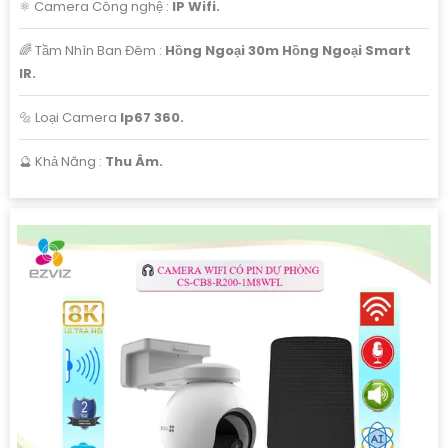
⚛️ Camera Công nghệ :
IP Wifi.
🌈 Tầm Nhìn Ban Đêm :
Hồng Ngoại 30m Hồng Ngoại Smart
IR.
🔩 Loại Camera
Ip67 360.
️🔮 Khả Năng :
Thu Âm.