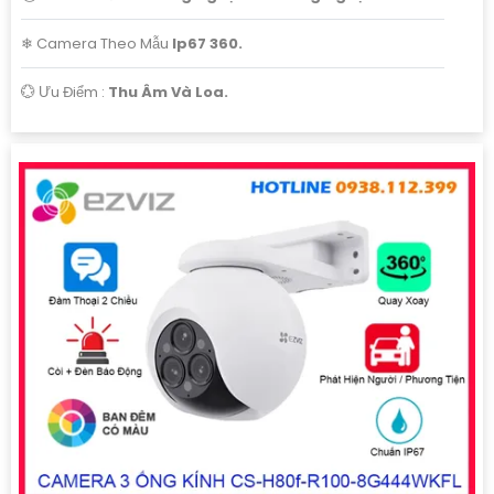
❄ Camera Theo Mẫu
Ip67 360.
️💮 Ưu Điểm :
Thu Âm Và Loa.