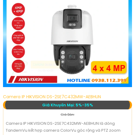
Camera IP HIKVISION DS-2SE7C432MW-AEBHUN
Giá Khuyến Mại: 5%-35%
Giá Bán:
Camera IP HIKVISION DS-2SE7C432MW-AEBHUN là dòng
TandemVu kết hợp camera ColorVu góc rộng và PTZ zoom