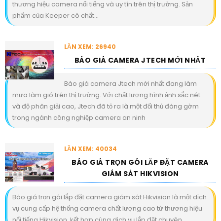
thương hiệu camera nổi tiếng và uy tín trên thị trường. Sản
phẩm của Keeper có chất...
LẦN XEM: 26940
BÁO GIÁ CAMERA JTECH MỚI NHẤT
Báo giá camera Jtech mới nhất đang làm
mưa làm gió trên thị trường. Với chất lượng hình ảnh sắc nét
và độ phân giải cao, Jtech đã tỏ ra là một đối thủ đáng gờm
trong ngành công nghiệp camera an ninh
LẦN XEM: 40034
BÁO GIÁ TRỌN GÓI LẮP ĐẶT CAMERA
GIÁM SÁT HIKVISION
Báo giá trọn gói lắp đặt camera giám sát Hikvision là một dịch
vụ cung cấp hệ thống camera chất lượng cao từ thương hiệu
nổi tiếng Hikvision, kết hợp cùng dịch vụ lắp đặt chuyên...