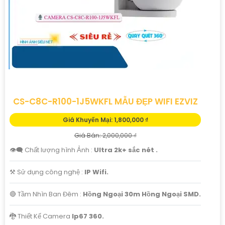
CS-C8C-R100-1J5WKFL MẪU ĐẸP WIFI EZVIZ
Giá Khuyến Mại: 1,800,000 ₫
Giá Bán: 2,000,000 ₫
👁️‍🗨 Chất lượng hình Ảnh :
Ultra 2k+ sắc nét .
⚒ Sử dụng công nghệ :
IP Wifi.
🔴 Tầm Nhìn Ban Đêm :
Hồng Ngoại 30m Hồng Ngoại SMD.
🐉️ Thiết Kế Camera
Ip67 360.