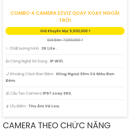
COMBO 4 CAMERA EZVIZ QUAY XOAY NGOÀI
TRỜI
Giá Khuyến Mại: 5,900,000 ₫
Giá Bán: 7,000,000 ₫
✨ Chất lượng hình :
2K Lite .
👍 Công Nghệ Sử Dụng :
IP Wifi.
🌙 Khoảng Cách Ban Đêm :
Hồng Ngoại 30m Có Màu Ban
Ðêm.
🕉️ Cấu Tạo Camera
IP67 xoay 360.
️📡 Ưu Điểm :
Thu Âm Và Loa.
CAMERA THEO CHỨC NĂNG