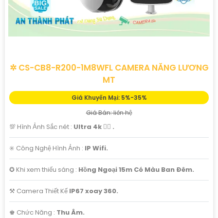
✲ CS-CB8-R200-1M8WFL CAMERA NĂNG LƯƠNG
MT
Giá Khuyến Mại: 5%-35%
Giá Bán: liên hệ
💯 Hình Ảnh Sắc nét :
Ultra 4k 👍🏾 .
✳️ Công Nghệ Hình Ảnh :
IP Wifi.
✪ Khi xem thiếu sáng :
Hồng Ngoại 15m Có Màu Ban Ðêm.
⚒ Camera Thiết Kế
IP67 xoay 360.
️♚ Chức Năng :
Thu Âm.