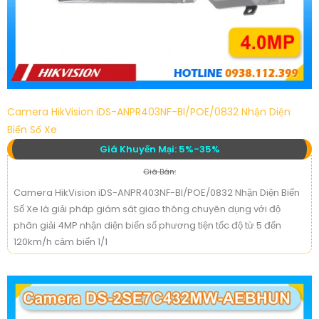
Camera HikVision iDS-ANPR403NF-BI/POE/0832 Nhận Diện
Biển Số Xe
Giá Khuyến Mại: 5%-35%
Giá Bán:
Camera HikVision iDS-ANPR403NF-BI/POE/0832 Nhận Diện Biển
Số Xe là giải pháp giám sát giao thông chuyên dụng với độ
phân giải 4MP nhận diện biển số phương tiện tốc độ từ 5 đến
120km/h cảm biến 1/1