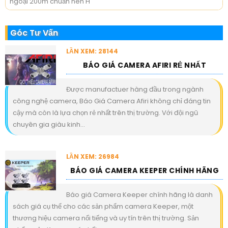
ngoại 200m chuẩn nén H
Góc Tư Vấn
LẦN XEM: 28144
BÁO GIÁ CAMERA AFIRI RẺ NHẤT
Được manufactuer hàng đầu trong ngành
công nghệ camera, Báo Giá Camera Afiri không chỉ đáng tin
cậy mà còn là lựa chọn rẻ nhất trên thị trường. Với đội ngũ
chuyên gia giàu kinh...
LẦN XEM: 26984
BÁO GIÁ CAMERA KEEPER CHÍNH HÃNG
Báo giá Camera Keeper chính hãng là danh
sách giá cụ thể cho các sản phẩm camera Keeper, một
thương hiệu camera nổi tiếng và uy tín trên thị trường. Sản