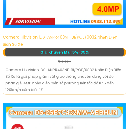
Camera HikVision iDS-ANPR403NF-BI/POE/0832 Nhận Diện
Biển Số Xe
Giá Khuyến Mại: 5%-35%
Giá Bán:
Camera HikVision iDS-ANPR403NF-BI/POE/0832 Nhận Diện Biển
Số Xe là giải pháp giám sát giao thông chuyên dụng với độ
phân giải 4MP nhận diện biển số phương tiện tốc độ từ 5 đến
120km/h cảm biến 1/1