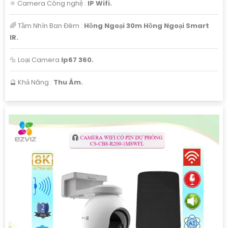
⚛️ Camera Công nghệ :
IP Wifi.
🌈 Tầm Nhìn Ban Đêm :
Hồng Ngoại 30m Hồng Ngoại Smart
IR.
🔩 Loại Camera
Ip67 360.
️🔮 Khả Năng :
Thu Âm.