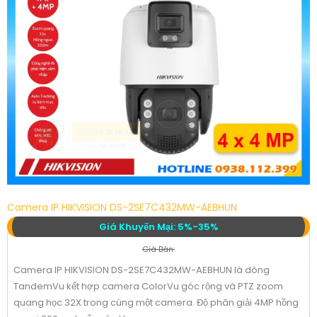
Camera IP HIKVISION DS-2SE7C432MW-AEBHUN
Giá Khuyến Mại: 5%-35%
Giá Bán:
Camera IP HIKVISION DS-2SE7C432MW-AEBHUN là dòng
TandemVu kết hợp camera ColorVu góc rộng và PTZ zoom
quang học 32X trong cùng một camera. Độ phân giải 4MP hồng