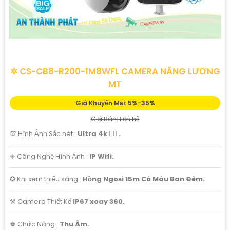
✲ CS-CB8-R200-1M8WFL CAMERA NĂNG LƯƠNG
MT
Giá Khuyến Mại: 5%-35%
Giá Bán: liên hệ
💯 Hình Ảnh Sắc nét :
Ultra 4k 👍🏾 .
✳️ Công Nghệ Hình Ảnh :
IP Wifi.
✪ Khi xem thiếu sáng :
Hồng Ngoại 15m Có Màu Ban Ðêm.
⚒ Camera Thiết Kế
IP67 xoay 360.
️♚ Chức Năng :
Thu Âm.