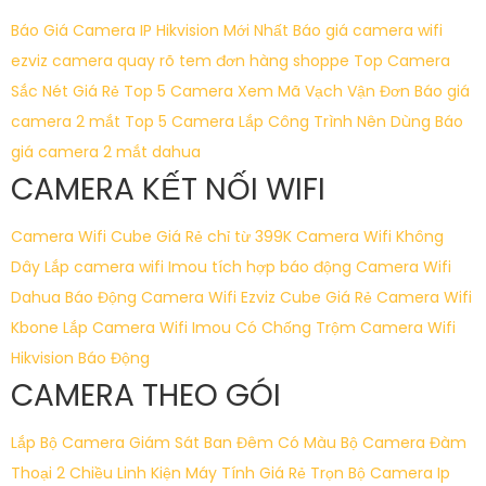
Báo Giá Camera IP Hikvision Mới Nhất
Báo giá camera wifi
ezviz
camera quay rõ tem đơn hàng shoppe
Top Camera
Sắc Nét Giá Rẻ
Top 5 Camera Xem Mã Vạch Vận Đơn
Báo giá
camera 2 mắt
Top 5 Camera Lắp Công Trình Nên Dùng
Báo
giá camera 2 mắt dahua
CAMERA KẾT NỐI WIFI
Camera Wifi Cube Giá Rẻ chỉ từ 399K
Camera Wifi Không
Dây
Lắp camera wifi Imou tích hợp báo động
Camera Wifi
Dahua Báo Động
Camera Wifi Ezviz Cube Giá Rẻ
Camera Wifi
Kbone
Lắp Camera Wifi Imou Có Chống Trộm
Camera Wifi
Hikvision Báo Động
CAMERA THEO GÓI
Lắp Bộ Camera Giám Sát Ban Đêm Có Màu
Bộ Camera Đàm
Thoại 2 Chiều
Linh Kiện Máy Tính Giá Rẻ
Trọn Bộ Camera Ip