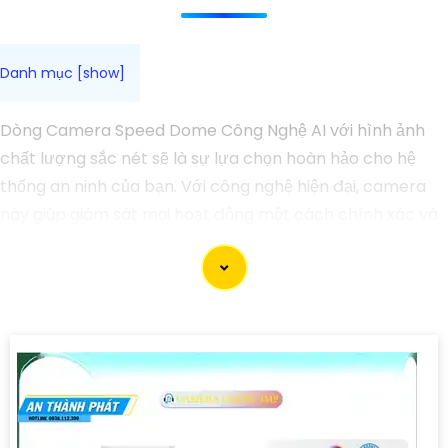
Dòng Camera Speed Dome Công Nghệ AI với hình ảnh
chất lượng sắc nét sẽ là sự lựa chọn hoàn hảo cho hệ
thống an ninh của bạn. Với công nghệ hiện đại, camera
này giúp giám sát mọi hoạt động một cách chính xác và
rõ ràng. Tích hợp công nghệ AI, camera này có khả năng
nhận diện và phân biệt đối tượng, giúp tăng cường hiệu
quả giám sát và bảo vệ.
Hãy chọn Camera Speed Dome Công Nghệ AI để
nâng
cao an toàn
an toàn cho gia đình, doanh nghiệp của
bạn và hãy đầu tư vào một giải pháp an ninh đáng tin
cậy.