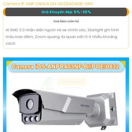
Camera IP 4MP DAHUA DH-SD29404DB-GNY
Giá Khuyến Mại: 5%-35%
Giá Bán: Liên hệ
AI SMD 3.0 nhận diện người và xe chính xác, Starlight ghi hình
màu ban đêm, Zoom quang 4x quan sát rõ ở nhiều khoảng
cách