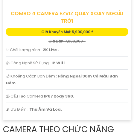
COMBO 4 CAMERA EZVIZ QUAY XOAY NGOÀI
TRỜI
Giá Khuyến Mại: 5,900,000 ₫
Giá Bán: 7,000,000 ₫
✨ Chất lượng hình :
2K Lite .
👍 Công Nghệ Sử Dụng :
IP Wifi.
🌙 Khoảng Cách Ban Đêm :
Hồng Ngoại 30m Có Màu Ban
Ðêm.
🕉️ Cấu Tạo Camera
IP67 xoay 360.
️📡 Ưu Điểm :
Thu Âm Và Loa.
CAMERA THEO CHỨC NĂNG