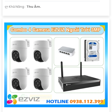
️ლ Khả Năng :
Thu Âm.