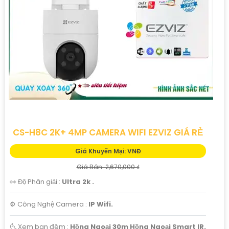
'
CS-H8C 2K+ 4MP CAMERA WIFI EZVIZ GIÁ RẺ
Giá Khuyến Mại: VNĐ
Giá Bán: 2,670,000 ₫
👀 Độ Phân giải :
Ultra 2k .
⚙ Công Nghệ Camera :
IP Wifi.
🌜 Xem ban đêm :
Hồng Ngoại 30m Hồng Ngoại Smart IR.