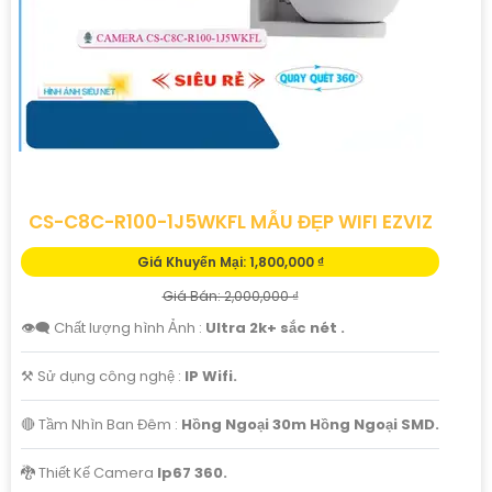
CS-C8C-R100-1J5WKFL MẪU ĐẸP WIFI EZVIZ
Giá Khuyến Mại: 1,800,000 ₫
Giá Bán: 2,000,000 ₫
👁️‍🗨 Chất lượng hình Ảnh :
Ultra 2k+ sắc nét .
⚒ Sử dụng công nghệ :
IP Wifi.
🔴 Tầm Nhìn Ban Đêm :
Hồng Ngoại 30m Hồng Ngoại SMD.
🐉️ Thiết Kế Camera
Ip67 360.