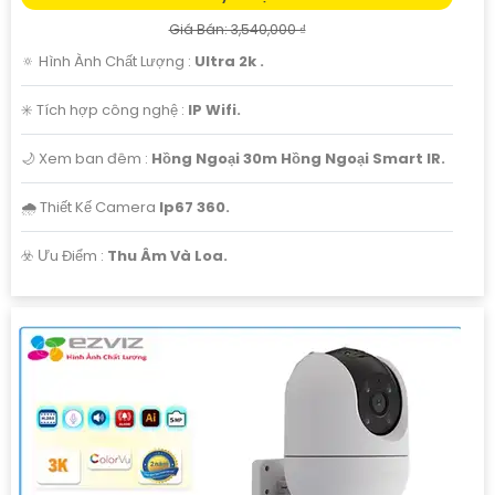
Giá Bán: 3,540,000 ₫
🔅 Hình Ành Chất Lượng :
Ultra 2k .
✳️ Tích hợp công nghệ :
IP Wifi.
🌙 Xem ban đêm :
Hồng Ngoại 30m Hồng Ngoại Smart IR.
🌧️ Thiết Kế Camera
Ip67 360.
️☣️ Ưu Điểm :
Thu Âm Và Loa.