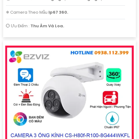
❄ Camera Theo Mẫu
Ip67 360.
️💮 Ưu Điểm :
Thu Âm Và Loa.