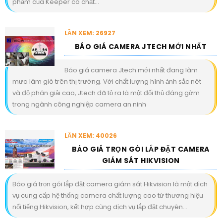
phẩm của Keeper có chất...
LẦN XEM: 26927
BÁO GIÁ CAMERA JTECH MỚI NHẤT
Báo giá camera Jtech mới nhất đang làm
mưa làm gió trên thị trường. Với chất lượng hình ảnh sắc nét
và độ phân giải cao, Jtech đã tỏ ra là một đối thủ đáng gờm
trong ngành công nghiệp camera an ninh
LẦN XEM: 40026
BÁO GIÁ TRỌN GÓI LẮP ĐẶT CAMERA
GIÁM SÁT HIKVISION
Báo giá trọn gói lắp đặt camera giám sát Hikvision là một dịch
vụ cung cấp hệ thống camera chất lượng cao từ thương hiệu
nổi tiếng Hikvision, kết hợp cùng dịch vụ lắp đặt chuyên...