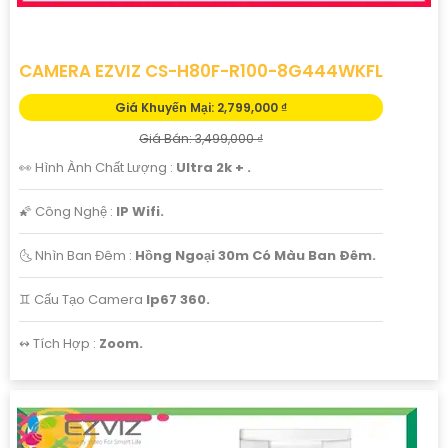
CAMERA EZVIZ CS-H80F-R100-8G444WKFL
Giá Khuyến Mại: 2,799,000 ₫
Giá Bán: 3,499,000 ₫
👀 Hình Ành Chất Lượng :
Ultra 2k + .
🌠 Công Nghệ :
IP Wifi.
🌜 Nhìn Ban Đêm :
Hồng Ngoại 30m Có Màu Ban Ðêm.
♊ Cấu Tạo Camera
Ip67 360.
️↭ Tích Hợp :
Zoom.