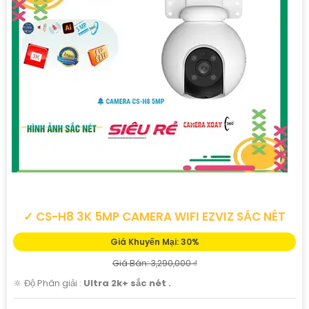
✓ CS-H8 3K 5MP CAMERA WIFI EZVIZ SẮC NÉT
Giá Khuyến Mại: 30%
Giá Bán: 3,290,000 ₫
🔆 Độ Phân giải :
Ultra 2k+ sắc nét .