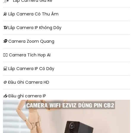
Lắp Camera Giá Rẻ
️🎤️
Lắp Camera Có Thu Âm
📶
Lắp Camera IP Không Dây
🕵️
Camera Zoom Quang
🧛‍♀️
Camera Tích Hợp AI
💻
Lắp Camera IP Có Dây
⚙️
Đầu Ghi Camera HD
📥
Đầu ghi camera IP