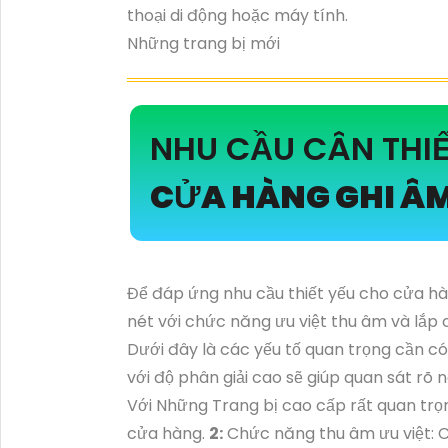
thoại di động hoặc máy tính.
Những trang bị mới
NHU CẦU CÂN THI
CỬA HÀNG GHI Â
Để đáp ứng nhu cầu thiết yếu cho cửa hàn
nét với chức năng ưu việt thu âm và lắp 
Dưới đây là các yếu tố quan trọng cần c
với độ phân giải cao sẽ giúp quan sát rõ n
Với Những Trang bị cao cấp rất quan trọ
cửa hàng.
2:
Chức năng thu âm ưu việt: C