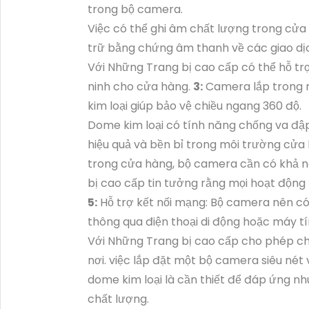
trong bộ camera.
Việc có thể ghi âm chất lượng trong cửa
trữ bằng chứng âm thanh về các giao dị
Với Những Trang bị cao cấp có thể hỗ trợ
ninh cho cửa hàng.
3:
Camera lắp trong n
kim loại giúp bảo vệ chiều ngang 360 độ.
Dome kim loại có tính năng chống va đậ
hiệu quả và bền bỉ trong môi trường cửa
trong cửa hàng, bộ camera cần có khả nă
bị cao cấp tin tưởng rằng mọi hoạt động t
5:
Hỗ trợ kết nối mạng: Bộ camera nên c
thông qua điện thoại di động hoặc máy tí
Với Những Trang bị cao cấp cho phép chủ
nơi. việc lắp đặt một bộ camera siêu nét
dome kim loại là cần thiết để đáp ứng nh
chất lượng.