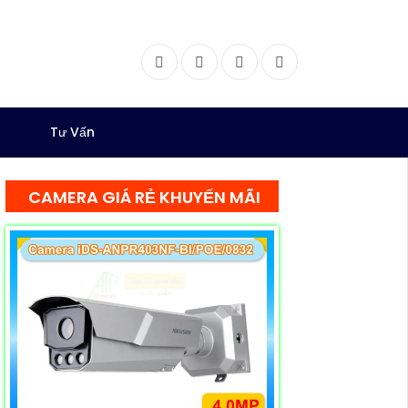
Facebook
Twitter
Instagram
Dribbble
Tư Vấn
CAMERA GIÁ RẺ KHUYẾN MÃI