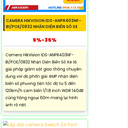
CAMERA HIKVISION IDS-ANPR403NF-
BI/POE/0832 NHẬN DIỆN BIỂN SỐ XE
5%-35%
Camera HikVision iDS-ANPR403NF-
BI/POE/0832 Nhận Diện Biển Số Xe là
giải pháp giám sát giao thông chuyên
dụng với độ phân giải 4MP nhận diện
biển số phương tiện tốc độ từ 5 đến
120km/h cảm biến 1/1.8 inch WDR 140dB
cùng hồng ngoại 60m mang lại hình
ảnh rõ nét.