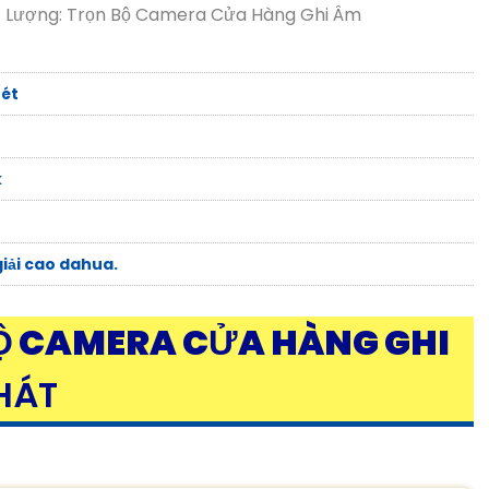
t Lượng: Trọn Bộ Camera Cửa Hàng Ghi Âm
nét
k
iải cao dahua.
Ộ CAMERA CỬA HÀNG GHI
HÁT