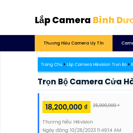
Lắp Camera
Bình Dư
Thương Hiệu Camera Uy Tín
Came
Trang Chủ
Lắp Camera Hikvision Trọn Bộ
Trọn Bộ Camera Cửa H
18,200,000 ₫
25,900,000 ₫
Thương hiệu:
Hikvision
Ngày đăng:
10/28/2023 11:49:14 AM