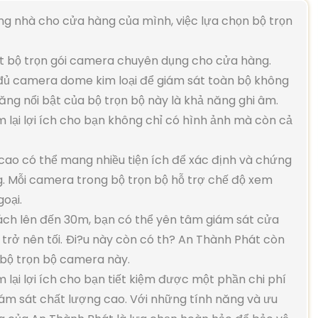
ng nhà cho cửa hàng của mình, việc lựa chọn bộ trọn
t bộ trọn gói camera chuyên dụng cho cửa hàng.
đủ camera dome kim loại để giám sát toàn bộ không
ng nổi bật của bộ trọn bộ này là khả năng ghi âm.
lại lợi ích cho bạn không chỉ có hình ảnh mà còn cả
ao có thể mang nhiều tiện ích để xác định và chứng
g. Mỗi camera trong bộ trọn bộ hỗ trợ chế độ xem
oại.
ách lên đến 30m, bạn có thể yên tâm giám sát cửa
trở nên tối. Ði?u này còn có th? An Thành Phát còn
 bộ trọn bộ camera này.
lại lợi ích cho bạn tiết kiệm được một phần chi phí
iám sát chất lượng cao. Với những tính năng và ưu