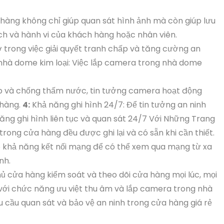
 hàng không chỉ giúp quan sát hình ảnh mà còn giúp lưu
ch và hành vi của khách hàng hoặc nhân viên.
 trong việc giải quyết tranh chấp và tăng cường an
hà dome kim loại: Việc lắp camera trong nhà dome
p và chống thấm nước, tin tưởng camera hoạt động
 hàng.
4:
Khả năng ghi hình 24/7: Để tin tưởng an ninh
ng ghi hình liên tục và quan sát 24/7 Với Những Trang
rong cửa hàng đều được ghi lại và có sẵn khi cần thiết.
ó khả năng kết nối mạng để có thể xem qua mạng từ xa
nh.
 cửa hàng kiểm soát và theo dõi cửa hàng mọi lúc, mọi
 với chức năng ưu việt thu âm và lắp camera trong nhà
u cầu quan sát và bảo vệ an ninh trong cửa hàng giá rẻ