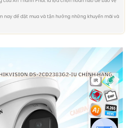
g của An Thành Phát là lựa chọn hoàn hảo để bảo vệ
ôm nay để đặt mua và tận hưởng những khuyến mãi và