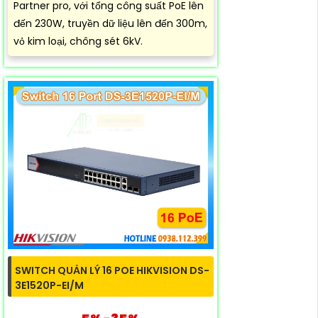
Partner pro, với tổng công suất PoE lên
đến 230W, truyền dữ liệu lên đến 300m,
vỏ kim loại, chông sét 6kV.
SWITCH QUẢN LÝ 16 POE HIKVISION DS-
3E1520P-EI/M