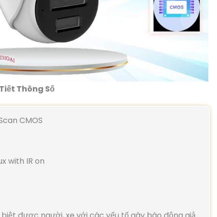
Tiết Thông Số
e Scan CMOS
ux with IR on
iệt được người, xe với các yếu tố gây báo động giả