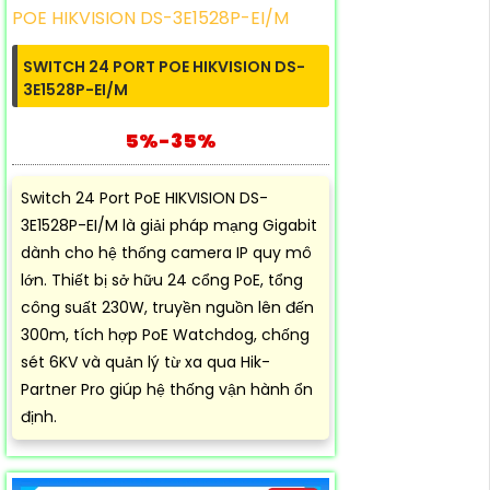
SWITCH 24 PORT POE HIKVISION DS-
3E1528P-EI/M
5%-35%
Switch 24 Port PoE HIKVISION DS-
3E1528P-EI/M là giải pháp mạng Gigabit
dành cho hệ thống camera IP quy mô
lớn. Thiết bị sở hữu 24 cổng PoE, tổng
công suất 230W, truyền nguồn lên đến
300m, tích hợp PoE Watchdog, chống
sét 6KV và quản lý từ xa qua Hik-
Partner Pro giúp hệ thống vận hành ổn
định.