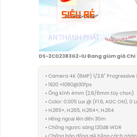
DS-2CD2383G2-IU Đang giảm giá Chi 
• Camera 4K (8MP) 1/2.8" Progressiv
• 1920 ×1080@30fps
• Ống kính 4mm (2.8/6mm tùy chọn)
• Color: 0.005 Lux @ (F1.6, AGC ON), 0 L
• H.265+, H.265, H.264+, H.264
• Hồng ngoại lên đến 30m
• Chống ngược sáng 120dB WDR
• Chống báo động giả bằng cách phân b