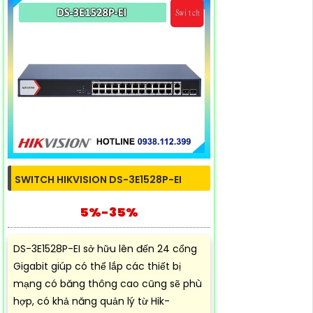
SWITCH HIKVISION DS-3E1528P-EI
5%-35%
DS-3E1528P-EI sở hữu lên đến 24 cổng
Gigabit giúp có thể lắp các thiết bị
mạng có băng thông cao cũng sẽ phù
hợp, có khả năng quản lý từ Hik-