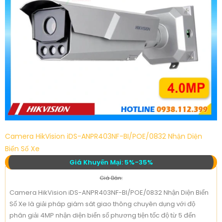
Camera HikVision iDS-ANPR403NF-BI/POE/0832 Nhận Diện
Biển Số Xe
Giá Khuyến Mại: 5%-35%
Giá Bán:
Camera HikVision iDS-ANPR403NF-BI/POE/0832 Nhận Diện Biển
Số Xe là giải pháp giám sát giao thông chuyên dụng với độ
phân giải 4MP nhận diện biển số phương tiện tốc độ từ 5 đến