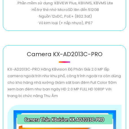
. Phần mềm sử dụng: KBVIEW Plus, KBiVMS, KBVMS Lite
· Hỗ trợ thẻ nhớ MicroSD lên đến 512GB
· Nguồn 12vDC, PoE+ (802.3at)
· Vỏ kim loại (+ nắp nhựa), IP67
Camera KX-AD2013C-PRO
KX-AD2013C-PRO Hãng KBvision Độ Phân Giải 2.0 MP lắp
camera ngoài trời như khu phố, công trình ngoài ra còn dùng
cho kho hàng nhà xưởng Giám sát ban đêm Full Color 50m
xem ban đêm như ban ngày HD 2.0 MP FULL HD 1080P Với
trang bị chức năng Thu Âm