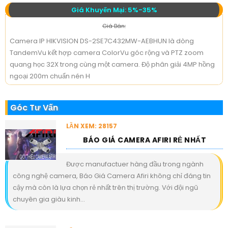
Giá Khuyến Mại: 5%-35%
Giá Bán:
Camera IP HIKVISION DS-2SE7C432MW-AEBHUN là dòng
TandemVu kết hợp camera ColorVu góc rộng và PTZ zoom
quang học 32X trong cùng một camera. Độ phân giải 4MP hồng
ngoại 200m chuẩn nén H
Góc Tư Vấn
LẦN XEM: 28157
BÁO GIÁ CAMERA AFIRI RẺ NHẤT
Được manufactuer hàng đầu trong ngành
công nghệ camera, Báo Giá Camera Afiri không chỉ đáng tin
cậy mà còn là lựa chọn rẻ nhất trên thị trường. Với đội ngũ
chuyên gia giàu kinh...