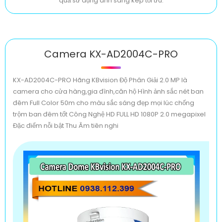
quả sử dụng ánh sáng kép tối ưu.
Camera KX-AD2004C-PRO
KX-AD2004C-PRO Hãng KBvision Độ Phân Giải 2.0 MP là
camera cho cửa hàng,gia đình,căn hộ Hình ảnh sắc nét ban
đêm Full Color 50m cho màu sắc sáng đẹp mọi lúc chống
trộm ban đêm tốt Công Nghệ HD FULL HD 1080P 2.0 megapixel
Đặc điểm nỗi bật Thu Âm tiên nghi