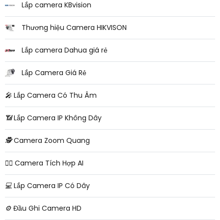
Lắp camera KBvision
Thương hiệu Camera HIKVISON
Lắp camera Dahua giá rẻ
Lắp Camera Giá Rẻ
️🎤️
Lắp Camera Có Thu Âm
📶
Lắp Camera IP Không Dây
🕵️
Camera Zoom Quang
🧛‍♀️
Camera Tích Hợp AI
💻
Lắp Camera IP Có Dây
⚙️
Đầu Ghi Camera HD