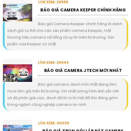
LẦN XEM: 26998
BÁO GIÁ CAMERA KEEPER CHÍNH HÃNG
Báo giá Camera Keeper chính hãng là danh
sách giá cụ thể cho các sản phẩm camera Keeper, một
thương hiệu camera nổi tiếng và uy tín trên thị trường. Sản
phẩm của Keeper có chất...
LẦN XEM: 26944
BÁO GIÁ CAMERA JTECH MỚI NHẤT
Báo giá camera Jtech mới nhất đang làm
mưa làm gió trên thị trường. Với chất lượng hình ảnh sắc nét
và độ phân giải cao, Jtech đã tỏ ra là một đối thủ đáng gờm
trong ngành công nghiệp camera an ninh
LẦN XEM: 40039
BÁO GIÁ TRỌN GÓI LẮP ĐẶT CAMERA