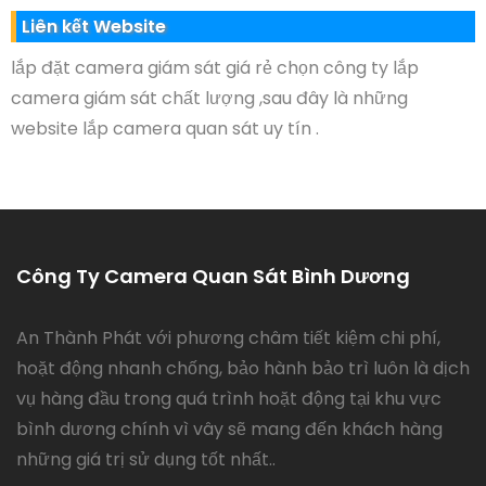
Liên kết Website
lắp đặt camera giám sát giá rẻ chọn công ty lắp
camera giám sát chất lượng ,sau đây là những
website lắp camera quan sát uy tín .
Công Ty Camera Quan Sát Bình Dương
An Thành Phát với phương châm tiết kiệm chi phí,
hoặt động nhanh chống, bảo hành bảo trì luôn là dịch
vụ hàng đầu trong quá trình hoặt động tại khu vực
bình dương chính vì vây sẽ mang đến khách hàng
những giá trị sử dụng tốt nhất..