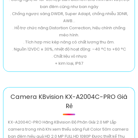
ban đêm cũng như ban ngày
. Chống ngược sáng DWDR, Super Adapt, chống nhiễu 3DNR,
AWB...
. Hỗ trợ chức năng Distortion Correction, hiệu chỉnh chống
méo hình.
. Tích hợp mic kép nâng có chất lượng thu âm.
. Nguồn 12VDC ± 30%, nhiệt độ hoạt động: –40 °C to +60 °C
. Chất liệu vỏ nhựa
+ kim loại, IP67
Camera KBvision KX-A2004C-PRO Giá
Rẻ
KX-A2004C-PRO Hãng KBvision Độ Phân Giải 2.0 MP Lắp
camera trong nhà Khi xem thiếu sáng Full Color 50m camera
ban đêm hiệu quả HD 2.0 MP FULL HD 1080P Được thiết kế Thu