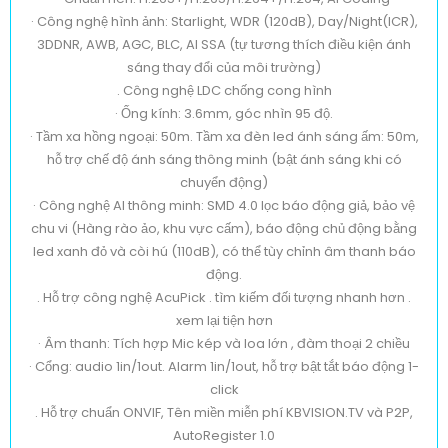
· Công nghệ hình ảnh: Starlight, WDR (120dB), Day/Night(ICR),
3DDNR, AWB, AGC, BLC, AI SSA (tự tương thích điều kiện ánh
sáng thay đổi của môi trường)
. Công nghệ LDC chống cong hình
· Ống kính: 3.6mm, góc nhìn 95 độ.
· Tầm xa hồng ngoại: 50m. Tầm xa đèn led ánh sáng ấm: 50m,
hỗ trợ chế độ ánh sáng thông minh (bật ánh sáng khi có
chuyển động)
· Công nghệ AI thông minh: SMD 4.0 lọc báo động giả, bảo vệ
chu vi (Hàng rào ảo, khu vực cấm), báo động chủ động bằng
led xanh đỏ và còi hú (110dB), có thể tùy chỉnh âm thanh báo
động.
. Hỗ trợ công nghệ AcuPick . tìm kiếm đối tượng nhanh hơn .
xem lại tiện hơn
· Âm thanh: Tích hợp Mic kép và loa lớn , đàm thoại 2 chiều
· Cổng: audio 1in/1out. Alarm 1in/1out, hỗ trợ bật tắt báo động 1-
click
. Hỗ trợ chuẩn ONVIF, Tên miền miễn phí KBVISION.TV và P2P,
AutoRegister 1.0