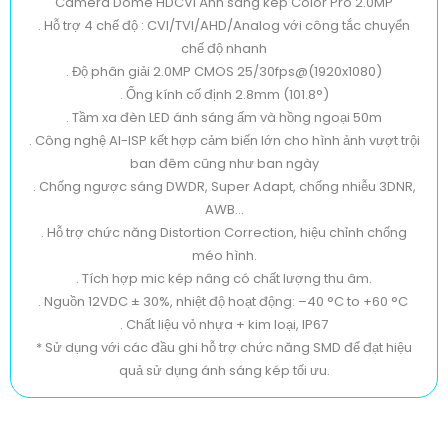
Camera Dome HDCVI Ánh sáng kép Color Pro 2.0MP
. Hỗ trợ 4 chế độ : CVI/TVI/AHD/Analog với công tắc chuyển
chế độ nhanh
. Độ phân giải 2.0MP CMOS 25/30fps@(1920x1080)
. Ống kính cố định 2.8mm (101.8°)
. Tầm xa đèn LED ánh sáng ấm và hồng ngoại 50m
. Công nghệ AI-ISP kết hợp cảm biến lớn cho hình ảnh vượt trội
ban đêm cũng như ban ngày
. Chống ngược sáng DWDR, Super Adapt, chống nhiễu 3DNR,
AWB...
. Hỗ trợ chức năng Distortion Correction, hiệu chỉnh chống
méo hình.
. Tích hợp mic kép nâng có chất lượng thu âm.
. Nguồn 12VDC ± 30%, nhiệt độ hoạt động: –40 °C to +60 °C
. Chất liệu vỏ nhựa + kim loại, IP67
* Sử dụng với các đầu ghi hỗ trợ chức năng SMD để đạt hiệu
quả sử dụng ánh sáng kép tối ưu.