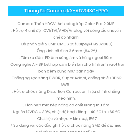
Thông Số Camera KX-AD2013C-PRO
Camera Thân HDCVI Ánh sáng kép Color Pro 2.0MP
. Hỗ trợ 4 chế độ : CVI/TVI/AHD/Analog với công tắc chuyển
chế độ nhanh
. Độ phân giải 2.0MP CMOS 25/30fps@(1920x1080)
. Ống kính cố định 3.6mm (84.2°)
. Tầm xa đèn LED ánh sáng ấm và hồng ngoại 50m.
. Công nghệ AI-ISP kết hợp cảm biến lớn cho hình ảnh vượt trội
ban đêm cũng như ban ngày
. Chống ngược sáng DWDR, Super Adapt, chống nhiễu 3DNR,
AWB...
. Hỗ trợ chức năng Distortion Correction, hiệu chỉnh chống
méo hình.
. Tích hợp mic kép nâng có chất lượng thu âm
. Nguồn 12VDC ± 30%, nhiệt độ hoạt động: –40 °C to +60 °C
. Chất liệu vỏ nhựa + kim loại, IP67
* Sử dụng với các đầu ghi hỗ trợ chức năng SMD để đạt hiệu