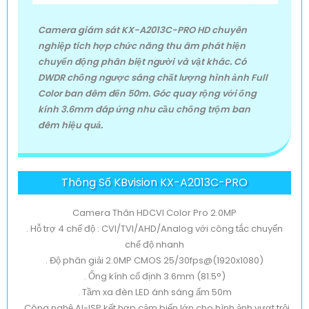
Camera giám sát KX-A2013C-PRO HD chuyên
nghiệp tích hợp chức năng thu âm phát hiện
chuyển động phân biệt người và vật khác. Có
DWDR chống ngược sáng chất lượng hình ảnh Full
Color ban đêm đến 50m. Góc quay rộng với ống
kính 3.6mm đáp ứng nhu cầu chống trộm ban
đêm hiệu quả.
Thông Số KBvision KX-A2013C-PRO
Camera Thân HDCVI Color Pro 2.0MP
. Hỗ trợ 4 chế độ : CVI/TVI/AHD/Analog với công tắc chuyển
chế độ nhanh
. Độ phân giải 2.0MP CMOS 25/30fps@(1920x1080)
. Ống kính cố định 3.6mm (81.5°)
. Tầm xa đèn LED ánh sáng ấm 50m
. Công nghệ AI-ISP kết hợp cảm biến lớn cho hình ảnh vượt trội