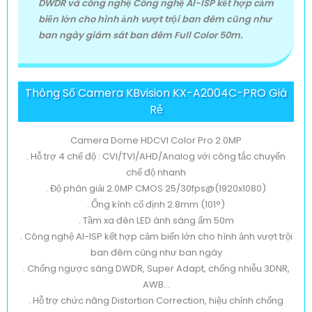
DWDR và công nghệ Công nghệ AI-ISP kết hợp cảm
biến lớn cho hình ảnh vượt trội ban đêm cũng như
ban ngày giám sát ban đêm Full Color 50m.
Thông Số Camera KBvision KX-A2004C-PRO Giá
Rẻ
Camera Dome HDCVI Color Pro 2.0MP
. Hỗ trợ 4 chế độ : CVI/TVI/AHD/Analog với công tắc chuyển
chế độ nhanh
. Độ phân giải 2.0MP CMOS 25/30fps@(1920x1080)
. Ống kính cố định 2.8mm (101°)
. Tầm xa đèn LED ánh sáng ấm 50m
. Công nghệ AI-ISP kết hợp cảm biến lớn cho hình ảnh vượt trội
ban đêm cũng như ban ngày
. Chống ngược sáng DWDR, Super Adapt, chống nhiễu 3DNR,
AWB...
. Hỗ trợ chức năng Distortion Correction, hiệu chỉnh chống