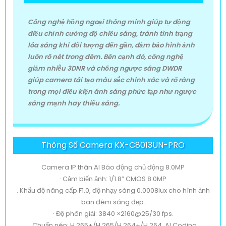
Công nghệ hồng ngoại thông minh giúp tự động
điều chỉnh cường độ chiếu sáng, tránh tình trạng
lóa sáng khi đối tượng đến gần, đảm bảo hình ảnh
luôn rõ nét trong đêm. Bên cạnh đó, công nghệ
giảm nhiễu 3DNR và chống ngược sáng DWDR
giúp camera tái tạo màu sắc chính xác và rõ ràng
trong mọi điều kiện ánh sáng phức tạp như ngược
'
sáng mạnh hay thiếu sáng.
Thông Số Camera KX-C8013UN-PRO
Camera IP thân AI Báo động chủ động 8.0MP
· Cảm biến ảnh: 1/1.8” CMOS 8.0MP
. Khẩu độ nâng cấp F1.0, độ nhạy sáng 0.0008lux cho hình ảnh
ban đêm sáng đẹp.
· Độ phân giải: 3840 ×2160@25/30 fps.
· Chuẩn nén: H.265+/H.265/H.264+/H.264, AI Coding