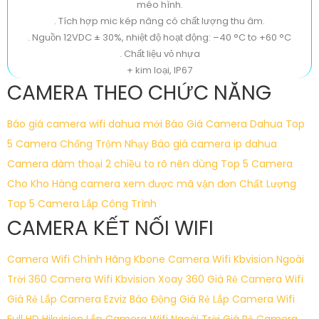
méo hình.
. Tích hợp mic kép nâng có chất lượng thu âm.
. Nguồn 12VDC ± 30%, nhiệt độ hoạt động: –40 °C to +60 °C
. Chất liệu vỏ nhựa
+ kim loại, IP67
CAMERA THEO CHỨC NĂNG
Báo giá camera wifi dahua mới
Báo Giá Camera Dahua
Top
5 Camera Chống Trộm Nhạy
Báo giá camera ip dahua
Camera đàm thoại 2 chiều to rõ nên dùng
Top 5 Camera
Cho Kho Hàng
camera xem được mã vận đơn Chất Lượng
Top 5 Camera Lắp Công Trình
CAMERA KẾT NỐI WIFI
Camera Wifi Chính Hãng Kbone
Camera Wifi Kbvision Ngoài
Trời 360
Camera Wifi Kbvision Xoay 360 Giá Rẻ
Camera Wifi
Giá Rẻ
Lắp Camera Ezviz Báo Động Giá Rẻ
Lắp Camera Wifi