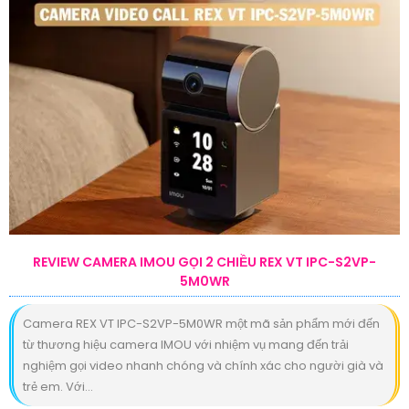
REVIEW CAMERA IMOU GỌI 2 CHIỀU REX VT IPC-S2VP-
5M0WR
Camera REX VT IPC-S2VP-5M0WR một mã sản phẩm mới đến
từ thương hiệu camera IMOU với nhiệm vụ mang đến trải
nghiệm gọi video nhanh chóng và chính xác cho người già và
trẻ em. Với...