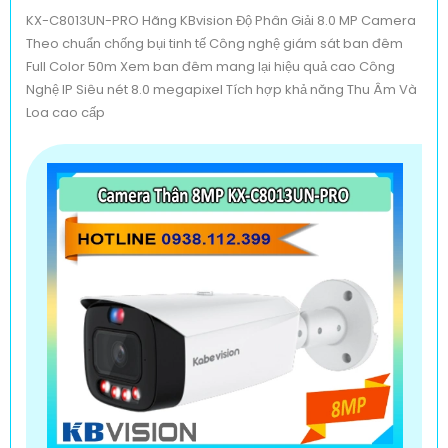
Camera KBvision KX-A2004C-PRO Giá Rẻ
KX-C8013UN-PRO Hãng KBvision Độ Phân Giải 8.0 MP Camera
(
5%-35%
)
Theo chuẩn chống bụi tinh tế Công nghệ giám sát ban đêm
Full Color 50m Xem ban đêm mang lại hiệu quả cao Công
Top 5 Camera Có Màu Ban Đêm
Nghệ IP Siêu nét 8.0 megapixel Tích hợp khả năng Thu Âm Và
Loa cao cấp