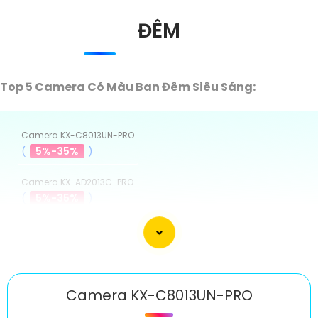
ĐÊM
Top 5 Camera Có Màu Ban Đêm Siêu Sáng:
Camera KX-C8013UN-PRO
(
5%-35%
)
Camera KX-AD2013C-PRO
(
5%-35%
)
Camera KX-AD2004C-PRO
(
5%-35%
)
KBvision KX-A2013C-PRO
(
5%-35%
)
Camera KX-C8013UN-PRO