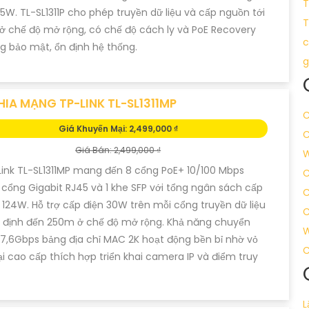
T
5W. TL-SL1311P cho phép truyền dữ liệu và cấp nguồn tới
T
 chế độ mở rộng, có chế độ cách ly và PoE Recovery
c
g bảo mật, ổn định hệ thống.
g
HIA MẠNG TP-LINK TL-SL1311MP
C
Giá Khuyến Mại: 2,499,000 ₫
C
Giá Bán: 2,499,000 ₫
W
Link TL-SL1311MP mang đến 8 cổng PoE+ 10/100 Mbps
C
cổng Gigabit RJ45 và 1 khe SFP với tổng ngân sách cấp
C
124W. Hỗ trợ cấp điện 30W trên mỗi cổng truyền dữ liệu
C
 định đến 250m ở chế độ mở rộng. Khả năng chuyển
W
,6Gbps bảng địa chỉ MAC 2K hoạt động bền bỉ nhờ vỏ
C
ại cao cấp thích hợp triển khai camera IP và điểm truy
L