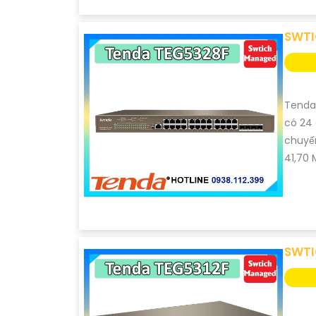
SWTI
Tenda 
có 24 
chuyển
41,70 
SWTI