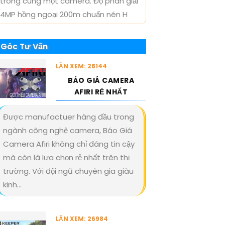
trong cùng một camera. Độ phân giải
4MP hồng ngoại 200m chuẩn nén H
Góc Tư Vấn
LẦN XEM: 28144
BÁO GIÁ CAMERA
AFIRI RẺ NHẤT
Được manufactuer hàng đầu trong
ngành công nghệ camera, Báo Giá
Camera Afiri không chỉ đáng tin cậy
mà còn là lựa chọn rẻ nhất trên thị
trường. Với đội ngũ chuyên gia giàu
kinh...
LẦN XEM: 26984