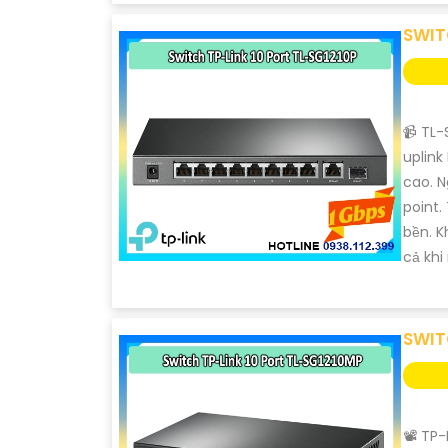
SWIT
📹 TL-
uplink
cao. 
point.
bền. 
cả khi
SWIT
📽 TP-