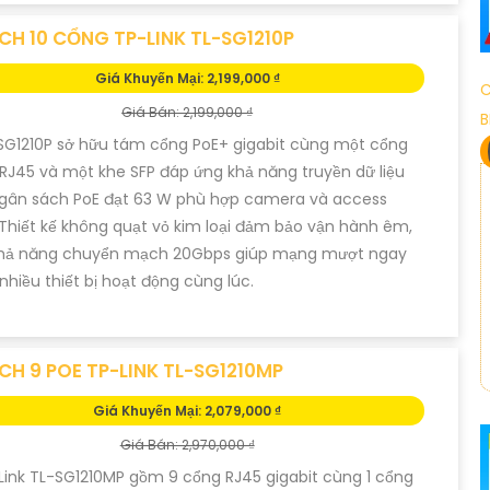
CH 10 CỔNG TP-LINK TL-SG1210P
Giá Khuyến Mại: 2,199,000 ₫
C
Giá Bán: 2,199,000 ₫
B
SG1210P sở hữu tám cổng PoE+ gigabit cùng một cổng
 RJ45 và một khe SFP đáp ứng khả năng truyền dữ liệu
Ngân sách PoE đạt 63 W phù hợp camera và access
 Thiết kế không quạt vỏ kim loại đảm bảo vận hành êm,
Khả năng chuyển mạch 20Gbps giúp mạng mượt ngay
 nhiều thiết bị hoạt động cùng lúc.
CH 9 POE TP-LINK TL-SG1210MP
Giá Khuyến Mại: 2,079,000 ₫
Giá Bán: 2,970,000 ₫
Link TL-SG1210MP gồm 9 cổng RJ45 gigabit cùng 1 cổng