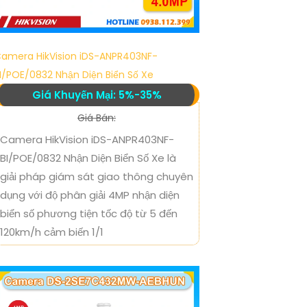
amera HikVision iDS-ANPR403NF-
I/POE/0832 Nhận Diện Biển Số Xe
Giá Khuyến Mại: 5%-35%
Giá Bán:
Camera HikVision iDS-ANPR403NF-
BI/POE/0832 Nhận Diện Biển Số Xe là
giải pháp giám sát giao thông chuyên
dụng với độ phân giải 4MP nhận diện
biển số phương tiện tốc độ từ 5 đến
120km/h cảm biến 1/1