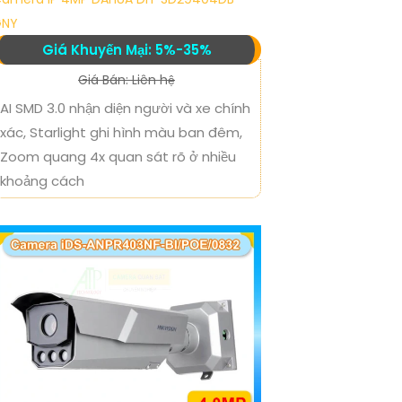
GNY
Giá Khuyến Mại: 5%-35%
Giá Bán: Liên hệ
AI SMD 3.0 nhận diện người và xe chính
xác, Starlight ghi hình màu ban đêm,
Zoom quang 4x quan sát rõ ở nhiều
khoảng cách