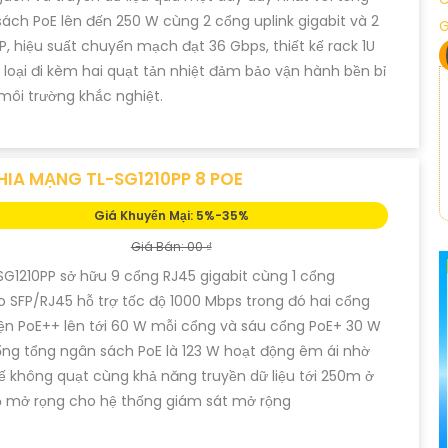
ách PoE lên đến 250 W cùng 2 cổng uplink gigabit và 2
P, hiệu suất chuyển mạch đạt 36 Gbps, thiết kế rack 1U
 loại đi kèm hai quạt tản nhiệt đảm bảo vận hành bền bỉ
môi trường khắc nghiệt.
HIA MẠNG TL-SG1210PP 8 POE
Giá Khuyến Mại: 5%-35%
Giá Bán: 00 ₫
SG1210PP sở hữu 9 cổng RJ45 gigabit cùng 1 cổng
SFP/RJ45 hỗ trợ tốc độ 1000 Mbps trong đó hai cổng
ện PoE++ lên tới 60 W mỗi cổng và sáu cổng PoE+ 30 W
ng tổng ngân sách PoE là 123 W hoạt động êm ái nhờ
kế không quạt cùng khả năng truyền dữ liệu tới 250m ở
ộ mở rọng cho hệ thống giám sát mở rộng