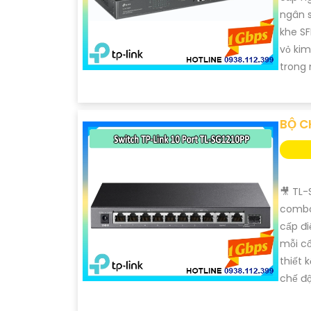
ngân s
khe SF
vỏ kim
trong 
BỘ C
🎥 TL-
combo 
cấp đi
mỗi cổ
thiết 
chế đ