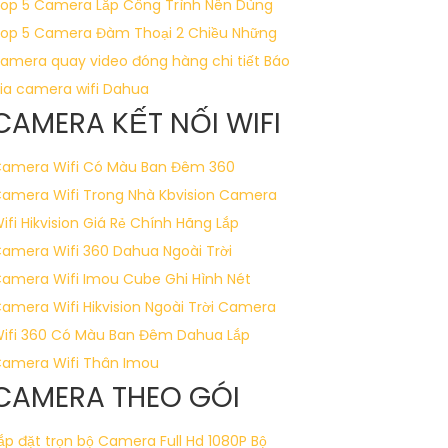
op 5 Camera Lắp Công Trình Nên Dùng
op 5 Camera Đàm Thoại 2 Chiều
Những
amera quay video đóng hàng chi tiết
Báo
ia camera wifi Dahua
CAMERA KẾT NỐI WIFI
amera Wifi Có Màu Ban Đêm 360
amera Wifi Trong Nhà Kbvision
Camera
ifi Hikvision Giá Rẻ Chính Hãng
Lắp
amera Wifi 360 Dahua Ngoài Trời
amera Wifi Imou Cube Ghi Hình Nét
amera Wifi Hikvision Ngoài Trời
Camera
ifi 360 Có Màu Ban Đêm Dahua
Lắp
amera Wifi Thân Imou
CAMERA THEO GÓI
ắp đặt trọn bộ Camera Full Hd 1080P
Bộ