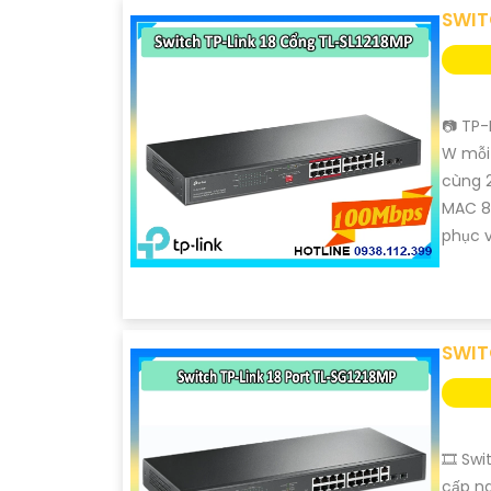
SWIT
📷 TP-
W mỗi
cùng 
MAC 8K
phục v
SWIT
🎞 Swi
cấp ng