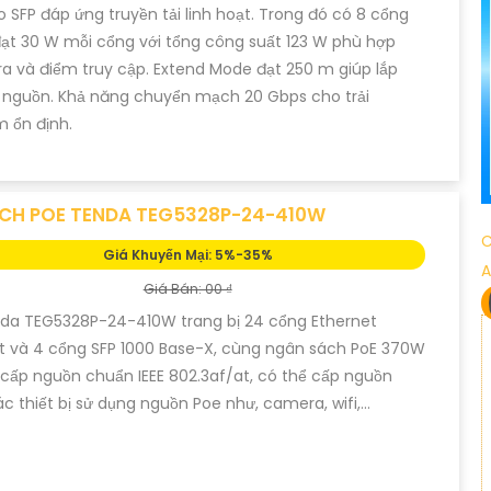
SFP đáp ứng truyền tải linh hoạt. Trong đó có 8 cổng
ạt 30 W mỗi cổng với tổng công suất 123 W phù hợp
 và điểm truy cập. Extend Mode đạt 250 m giúp lắp
 nguồn. Khả năng chuyển mạch 20 Gbps cho trải
 ổn định.
CH POE TENDA TEG5328P-24-410W
C
Giá Khuyến Mại: 5%-35%
A
Giá Bán: 00 ₫
nda TEG5328P-24-410W trang bị 24 cổng Ethernet
t và 4 cổng SFP 1000 Base-X, cùng ngân sách PoE 370W
 cấp nguồn chuẩn IEEE 802.3af/at, có thể cấp nguồn
c thiết bị sử dụng nguồn Poe như, camera, wifi,...