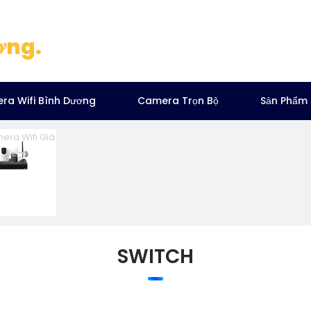
ơng.
ra Wifi Bình Dương
Camera Trọn Bộ
Sản Phẩm
era Wifi Giá
Rẻ
SWITCH