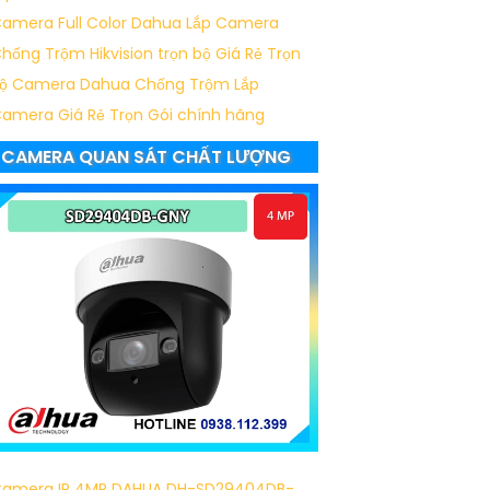
amera Full Color Dahua
Lắp Camera
hống Trộm Hikvision trọn bộ Giá Rẻ
Trọn
ộ Camera Dahua Chống Trộm
Lắp
amera Giá Rẻ Trọn Gói chính hãng
CAMERA QUAN SÁT CHẤT LƯỢNG
amera IP 4MP DAHUA DH-SD29404DB-