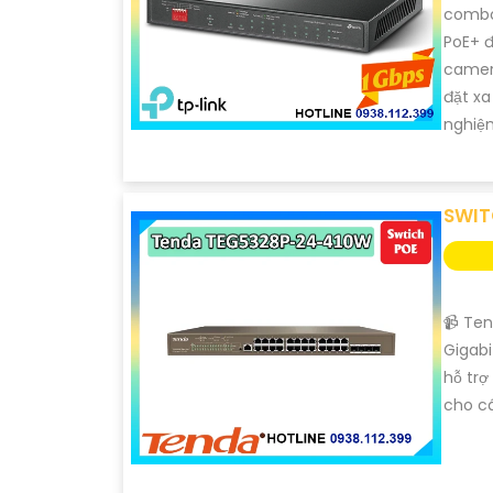
combo 
PoE+ đ
camera
đặt xa
nghiệm
SWIT
📹 Te
Gigabi
hỗ trợ
cho cá