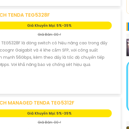
CH TENDA TEG5328F
Giá Khuyến Mại: 5%-35%
Giá Bán: 00 ₫
TEG5328F là dòng switch có hiệu năng cao trong đấy
coognr Gaigabit và 4 khe cắm SFP, với công suất
 mạnh 56Gbps, kèm theo đấy là tốc độ chuyển tiếp
Mpps. Với khẳ năng bảo vệ chống sét hiệu quả
CH MANAGED TENDA TEG5312F
Giá Khuyến Mại: 5%-35%
Giá Bán: 00 ₫