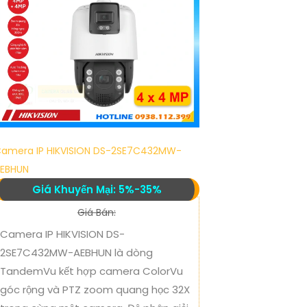
amera IP HIKVISION DS-2SE7C432MW-
EBHUN
Giá Khuyến Mại: 5%-35%
Giá Bán:
Camera IP HIKVISION DS-
2SE7C432MW-AEBHUN là dòng
TandemVu kết hợp camera ColorVu
góc rộng và PTZ zoom quang học 32X