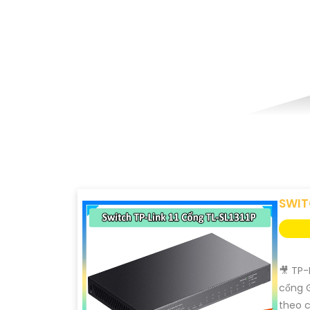
SWITC
🎥 TP-
cổng G
theo c