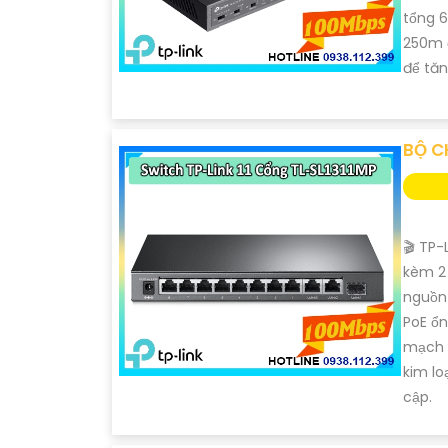
tổng 6
250m ở
'
để tăn
BỘ C
🎬 TP-
kèm 2 
nguồn 
PoE ổn
mạch 7
kim lo
cập.