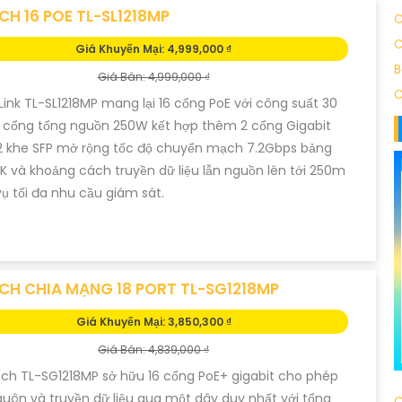
CH 16 POE TL-SL1218MP
C
C
Giá Khuyến Mại: 4,999,000 ₫
B
Giá Bán: 4,999,000 ₫
C
Link TL-SL1218MP mang lại 16 cổng PoE với công suất 30
 cổng tổng nguồn 250W kết hợp thêm 2 cổng Gigabit
2 khe SFP mở rộng tốc độ chuyển mạch 7.2Gbps bảng
 và khoảng cách truyền dữ liệu lẫn nguồn lên tới 250m
ụ tối đa nhu cầu giám sát.
CH CHIA MẠNG 18 PORT TL-SG1218MP
Giá Khuyến Mại: 3,850,300 ₫
Giá Bán: 4,839,000 ₫
tch TL-SG1218MP sở hữu 16 cổng PoE+ gigabit cho phép
uôn và truyền dữ liệu qua một dây duy nhất với tổng
C