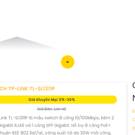
H TP-LINK TL-SL1311P
Giá Khuyến Mại: 5%-35%
Giá Bán: Liên Hệ
B
Link TL-SL1311P là mẫu switch 8 cổng 10/100Mbps, kèm 2
C
igabit RJ45 và 1 cổng SFP Gigabit. Hỗ trợ 8 cổng PoE+
Đ
huẩn IEEE 802.3af/at, công suất tối đa 30W mỗi cổng,