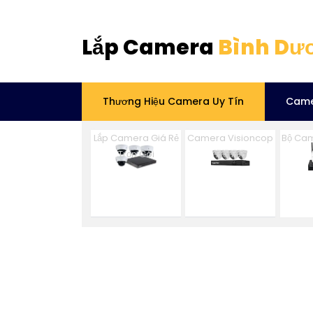
Lắp Camera
Bình Dư
Thương Hiệu Camera Uy Tín
Came
Lắp Camera Giá Rẻ
Camera Visioncop
Bộ Cam
Trọn Gói
Trọn Bộ