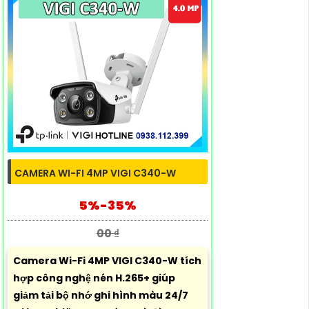
CAMERA WI-FI 4MP VIGI C340-W
5%-35%
00 ₫
Camera Wi-Fi 4MP VIGI C340-W tích
hợp công nghệ nén H.265+ giúp
giảm tải bộ nhớ ghi hình màu 24/7