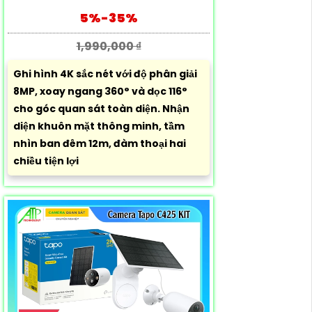
5%-35%
1,990,000 ₫
Ghi hình 4K sắc nét với độ phân giải
8MP, xoay ngang 360° và dọc 116°
cho góc quan sát toàn diện. Nhận
diện khuôn mặt thông minh, tầm
nhìn ban đêm 12m, đàm thoại hai
chiều tiện lợi