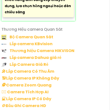
dụng, lựa chọn hồng ngoại hoặc đèn
chiếu sáng
Thương Hiệu camera Quan Sát
Bộ Camera Quan Sát
Lắp camera KBvision
Thương hiệu Camera HIKVISON
Lắp camera Dahua giá rẻ
Lắp Camera Giá Rẻ
️🎤️
Lắp Camera Có Thu Âm
📶
Lắp Camera IP Không Dây
🕵️
Camera Zoom Quang
🧛‍♀️
Camera Tích Hợp AI
💻
Lắp Camera IP Có Dây
⚙️
Đầu Ghi Camera HD