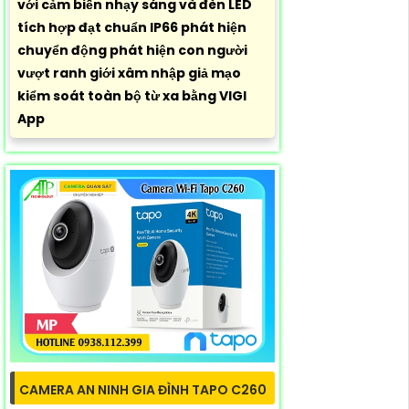
với cảm biến nhạy sáng và đèn LED
tích hợp đạt chuẩn IP66 phát hiện
chuyển động phát hiện con người
vượt ranh giới xâm nhập giả mạo
kiểm soát toàn bộ từ xa bằng VIGI
App
CAMERA AN NINH GIA ĐÌNH TAPO C260