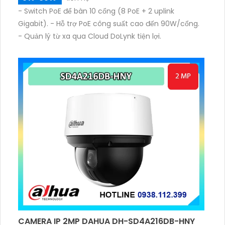
- Switch PoE để bàn 10 cổng (8 PoE + 2 uplink
Gigabit). - Hỗ trợ PoE công suất cao đến 90W/cổng.
- Quản lý từ xa qua Cloud DoLynk tiện lợi.
CAMERA IP 2MP DAHUA DH-SD4A216DB-HNY