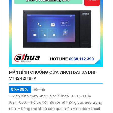
MÀN HÌNH CHUÔNG CỬA 7INCH DAHUA DHI-
VTH2421FB-P
5%-35%
liên hệ
– Màn hình cảm ứng Color 7-inch TFT LCD tỉ lệ
1024×600. – Hỗ trợ kết nối với hệ thống camera trong
nhà. – Đóng mở khoá cửa qua màn hình đàm thoại