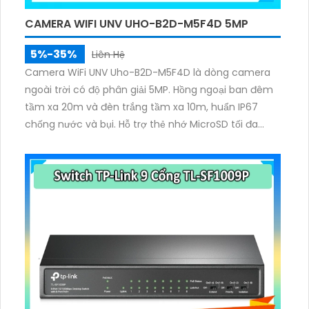
CAMERA WIFI UNV UHO-B2D-M5F4D 5MP
5%-35%
Liên Hệ
Camera WiFi UNV Uho-B2D-M5F4D là dòng camera
ngoài trời có độ phân giải 5MP. Hồng ngoại ban đêm
tầm xa 20m và đèn trắng tầm xa 10m, huẩn IP67
chống nước và bụi. Hỗ trợ thẻ nhớ MicroSD tối đa
128GB.