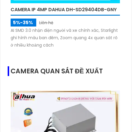
CAMERA IP 4MP DAHUA DH-SD29404DB-GNY
5%-35%
Liên hệ
AI SMD 3.0 nhận diện người và xe chính xác, Starlight
ghi hình màu ban đêm, Zoom quang 4x quan sát rõ
ở nhiều khoảng cách
CAMERA QUAN SÁT ĐỀ XUẤT