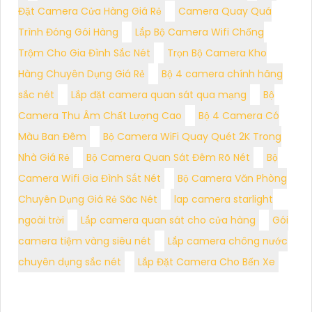
Đặt Camera Cửa Hàng Giá Rẻ
Camera Quay Quá
Trình Đóng Gói Hàng
Lắp Bộ Camera Wifi Chống
Trộm Cho Gia Đình Sắc Nét
Trọn Bộ Camera Kho
Hàng Chuyên Dụng Giá Rẻ
Bộ 4 camera chính hãng
sắc nét
Lắp đặt camera quan sát qua mạng
Bộ
Camera Thu Âm Chất Lượng Cao
Bộ 4 Camera Có
Màu Ban Đêm
Bộ Camera WiFi Quay Quét 2K Trong
Nhà Giá Rẻ
Bộ Camera Quan Sát Đêm Rõ Nét
Bộ
Camera Wifi Gia Đình Sắt Nét
Bộ Camera Văn Phòng
Chuyên Dụng Giá Rẻ Săc Nét
lap camera starlight
ngoài trời
Lắp camera quan sát cho cửa hàng
Gói
camera tiệm vàng siêu nét
Lắp camera chông nước
chuyên dụng sắc nét
Lắp Đặt Camera Cho Bến Xe