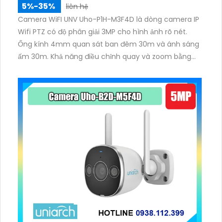
5%-35%
liên hệ
Camera WiFI UNV Uho-P1H-M3F4D là dòng camera IP
Wifi PTZ có độ phân giải 3MP cho hình ảnh rõ nét.
Ống kính 4mm quan sát ban đêm 30m và ánh sáng
ấm 30m. Khả năng điều chỉnh quay và zoom bằng
ống kính quang học và PTZ. Hỗ trợ phát hiện vượt
đường kẻ và phát hiện xâm nhập