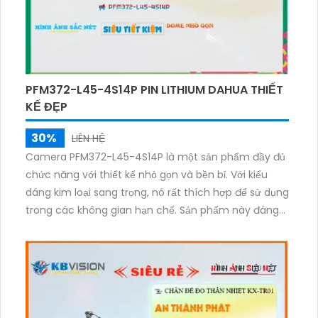
PFM372-L45-4S14P PIN LITHIUM DAHUA THIẾT
KẾ ĐẸP
30%
LIÊN HỆ
Camera PFM372-L45-4S14P là một sản phẩm đầy đủ
chức năng với thiết kế nhỏ gọn và bền bỉ. Với kiểu
dáng kim loại sang trọng, nó rất thích hợp để sử dụng
trong các không gian hạn chế. Sản phẩm này đáng
để đầu tư cho các nhu cầu giám sát an ninh tại nhà
hoặc trong công ty của bạn.