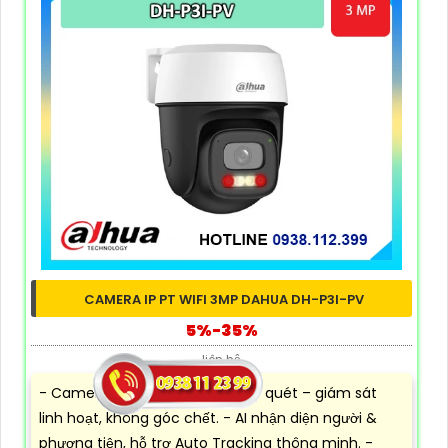
CAMERA IP PT WIFI 3MP DAHUA DH-P3I-PV
5%-35%
liên hệ
- Camera WiFi Dahua 3MP quay quét – giám sát
linh hoạt, không góc chết. - AI nhận diện người &
phương tiện, hỗ trợ Auto Tracking thông minh. -