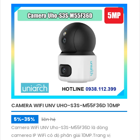
CAMERA WIFI UNV UHO-S3S-M55F36D 10MP
5%-35%
liên hệ
Camera WiFi UNV Uho-S3S-M55F36D là dòng
camerea IP WiFi có độ phân giải 10MP.Trang vị