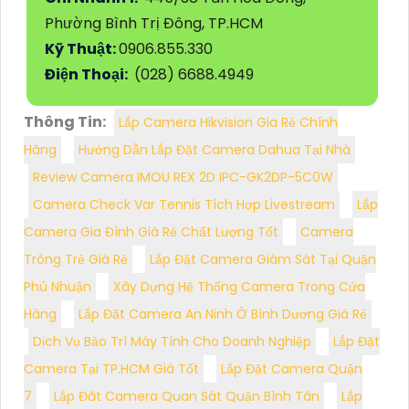
Phường Bình Trị Đông, TP.HCM
Kỹ Thuật:
0906.855.330
Điện Thoại:
(028) 6688.4949
Thông Tin:
Lắp Camera Hikvision Gia Rẻ Chính
Hãng
Hướng Dẫn Lắp Đặt Camera Dahua Tại Nhà
Review Camera IMOU REX 2D IPC-GK2DP-5C0W
Camera Check Var Tennis Tích Hợp Livestream
Lắp
Camera Gia Đình Giá Rẻ Chất Lượng Tốt
Camera
Trông Trẻ Giá Rẻ
Lắp Đặt Camera Giám Sát Tại Quận
Phú Nhuận
Xây Dựng Hệ Thống Camera Trong Cửa
Hàng
Lắp Đặt Camera An Ninh Ở Bình Dương Giá Rẻ
Dịch Vụ Bảo Trì Máy Tính Cho Doanh Nghiệp
Lắp Đặt
Camera Tại TP.HCM Giá Tốt
Lắp Đặt Camera Quận
7
Lắp Đăt Camera Quan Sát Quận Bình Tân
Lắp