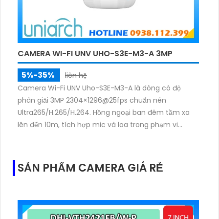
CAMERA WI-FI UNV UHO-S3E-M3-A 3MP
5%-35%
liên hệ
Camera Wi-Fi UNV Uho-S3E-M3-A là dòng có độ
phân giải 3MP 2304×1296@25fps chuẩn nén
Ultra265/H.265/H.264. Hồng ngoại ban đêm tầm xa
lên đến 10m, tích hợp mic và loa trong phạm vi
3m.Hỗ trợ thẻ nhớ MicroSD tối đa 256GB
SẢN PHẨM CAMERA GIÁ RẺ