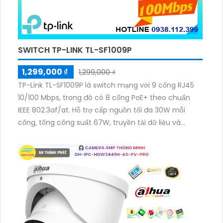
SWITCH TP-LINK TL-SF1009P
1,299,000 ₫
1,299,000 ₫
TP-Link TL-SF1009P là switch mạng với 9 cổng RJ45
10/100 Mbps, trong đó có 8 cổng PoE+ theo chuẩn
IEEE 802.3af/at. Hỗ trợ cấp nguồn tối đa 30W mỗi
cổng, tổng công suất 67W, truyền tải dữ liệu và
nguồn lên đến 250m ở chế độ mở rộng. Tích hợp chế
độ Ưu tiên và Cách ly, đảm bảo hiệu suất cao, bảo
mật ổn định.