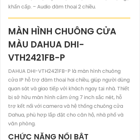
khẩn cấp. – Audio đàm thoại 2 chiều.
MÀN HÌNH CHUÔNG CỬA
MÀU DAHUA DHI-
VTH2421FB-P
DAHUA DHI-VTH2421FB-P là màn hình chuông
cửa IP hỗ trợ đàm thoại hai chiều, giúp người dùng
quan sát và giao tiếp với khách ngay tại nhà. Thiết
bị sở hữu màn hình cảm ứng 7 inch sắc nét, hỗ
trợ kết nối với camera và hệ thống chuông cửa
Dahua, phù hợp lắp đặt cho căn hộ, nhà phố và
văn phòng.
CHỨC NĂNG NỔI BẬT