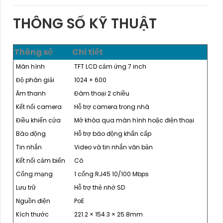
THÔNG SỐ KỸ THUẬT
Thông số
Chi tiết
Màn hình
TFT LCD cảm ứng 7 inch
Độ phân giải
1024 × 600
Âm thanh
Đàm thoại 2 chiều
Kết nối camera
Hỗ trợ camera trong nhà
Điều khiển cửa
Mở khóa qua màn hình hoặc điện thoại
Báo động
Hỗ trợ báo động khẩn cấp
Tin nhắn
Video và tin nhắn văn bản
Kết nối cảm biến
Có
Cổng mạng
1 cổng RJ45 10/100 Mbps
Lưu trữ
Hỗ trợ thẻ nhớ SD
Nguồn điện
PoE
Kích thước
221.2 × 154.3 × 25.8mm