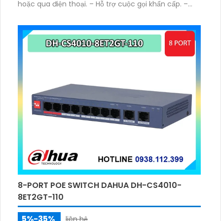
hoặc qua điện thoại. – Hỗ trợ cuộc gọi khẩn cấp. –
Audio đàm thoại 2 chiều.
8-PORT POE SWITCH DAHUA DH-CS4010-
8ET2GT-110
5%-35%
liên hệ