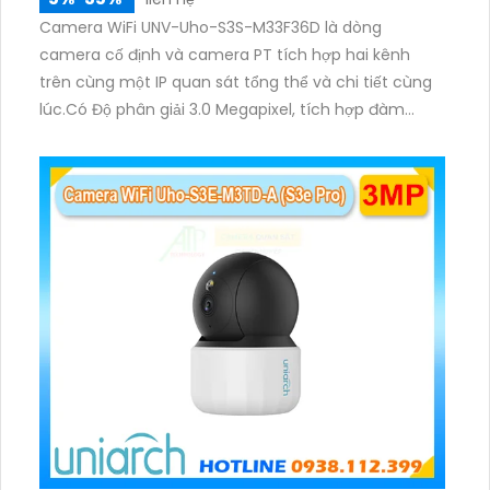
Camera WiFi UNV-Uho-S3S-M33F36D là dòng
camera cố định và camera PT tích hợp hai kênh
trên cùng một IP quan sát tổng thể và chi tiết cùng
lúc.Có Độ phân giải 3.0 Megapixel, tích hợp đàm
thoại hai chiều. Hồng ngoại ban đêm và đèn ánh
sáng ấm lên đến 10m.