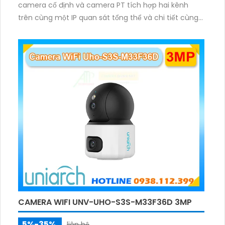
camera cố định và camera PT tích hợp hai kênh
trên cùng một IP quan sát tổng thể và chi tiết cùng
lúc, hỗ trợ đàm thoại hai chiều cảnh báo âm thanh
ánh sáng. Kết hợp hồng ngoại và đèn ấm cho hình
ảnh có màu trong nhiều điều kiện khác nhau trong
phạm vi 3m.
CAMERA WIFI UNV-UHO-S3S-M33F36D 3MP
5%-35%
liên hệ