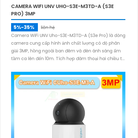
CAMERA WIFI UNV UHO-S3E-M3TD-A (S3E
PRO) 3MP
5%-35%
liên hệ
Camera WiFi UNV Uho-S3E-M3TD-A (S3e Pro) là dòng
camera cung cấp hình ảnh chất lượng có độ phân
giải 3MP, hồng ngoài ban đêm và đèn ánh sáng ấm
tầm ca lên đến 10m. Tích hợp đàm thoại hai chiều to
rõ ràng, hỗ trợ thẻ nhớ 512GB, có nút cảm ứng tiện lợi.