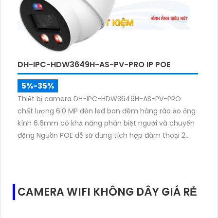
DH-IPC-HDW3649H-AS-PV-PRO IP POE
5%-35%
Thiết bị camera DH-IPC-HDW3649H-AS-PV-PRO
chất lượng 6.0 MP đèn led ban đêm hàng rào ảo ống
kính 6.6mm có khả năng phân biệt người và chuyển
động Nguồn POE dễ sử dụng tích hợp đàm thoại 2
chiều chip xử lý CMOS mượt mà. Hỗ trợ 4 chế độ
xem ban đêm Full Color 30m
CAMERA WIFI KHÔNG DÂY GIÁ RẺ