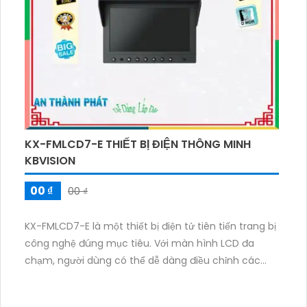
KX-FMLCD7-E THIẾT BỊ ĐIỆN THÔNG MINH
KBVISION
00 ₫
00 ₫
KX-FMLCD7-E là một thiết bị điện tử tiên tiến trang bị
công nghệ đúng mục tiêu. Với màn hình LCD đa
chạm, người dùng có thể dễ dàng điều chỉnh các
chức năng. Thiết bị còn tích hợp công nghệ kết nối
Bluetooth, giúp kết nối nhanh chóng với các thiết bị