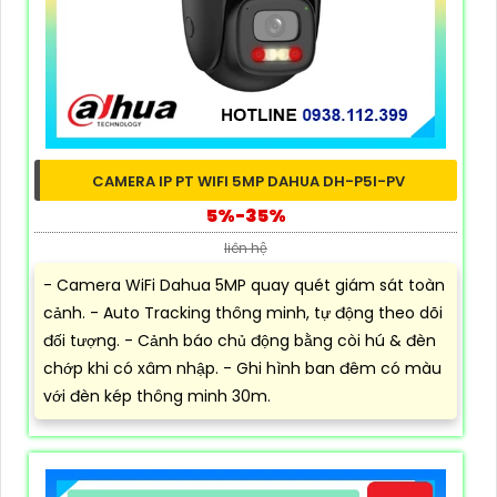
CAMERA IP PT WIFI 5MP DAHUA DH-P5I-PV
5%-35%
liên hệ
- Camera WiFi Dahua 5MP quay quét giám sát toàn
cảnh. - Auto Tracking thông minh, tự động theo dõi
đối tượng. - Cảnh báo chủ động bằng còi hú & đèn
chớp khi có xâm nhập. - Ghi hình ban đêm có màu
với đèn kép thông minh 30m.