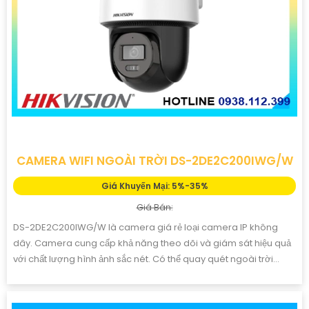
CAMERA WIFI NGOÀI TRỜI DS-2DE2C200IWG/W
Giá Khuyến Mại: 5%-35%
Giá Bán:
DS-2DE2C200IWG/W là camera giá rẻ loại camera IP không
dây. Camera cung cấp khả năng theo dõi và giám sát hiệu quả
với chất lượng hình ảnh sắc nét. Có thể quay quét ngoài trời...