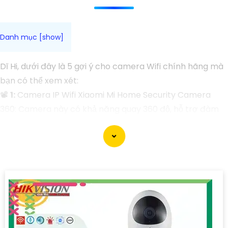
Dĩ Hi, dưới đây là 5 gợi ý cho camera Wifi chính hãng mà
bạn có thể xem xét:
📽
1:
Camera IP Wifi Xiaomi Mi Home Security Camera
360: Camera này có khả năng quay 360 độ, hỗ trợ đàm
thoại 2 chiều và có chất lượng hình ảnh Full HD.
❂
2:
Camera IP Wifi Imou Ranger Pro Outdoor: Đây là một
lựa chọn tốt cho việc giám sát ngoài trời, có khả năng
xoay 360 độ, chất lượng hình ảnh 2K và chống nước IP65
》《
3:
Camera IP Wifi TP-Link Tapo C200: Camera này
có giá cả phải chăng và cung cấp chất lượng hình ảnh
1080p, hỗ trợ ghi đè đè và lưu trữ dữ liệu trên thẻ nhớ.
☣️
4:
Camera IP Wifi Ezviz C6T: Camera này có khả năng