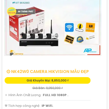
۞ NK42W0 CAMERA HIKVISION MẪU ĐẸP
Giá Khuyến Mại: 8,850,000 ₫
Giá Bán: 9,050,000 ₫
🔅 Hình Ành Chất Lượng :
FULL HD 1080P .
⚒ Tích hợp công nghệ :
IP Wifi.