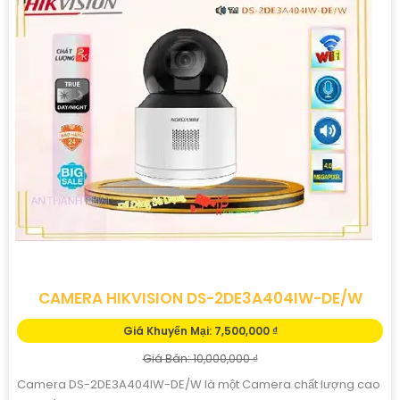
CAMERA HIKVISION DS-2DE3A404IW-DE/W
Giá Khuyến Mại: 7,500,000 ₫
Giá Bán: 10,000,000 ₫
Camera DS-2DE3A404IW-DE/W là một Camera chất lượng cao