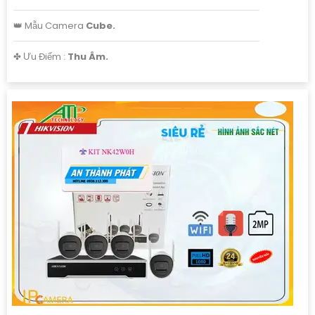
'
👑 Mẫu Camera
Cube.
️✤ Ưu Điểm :
Thu Âm.