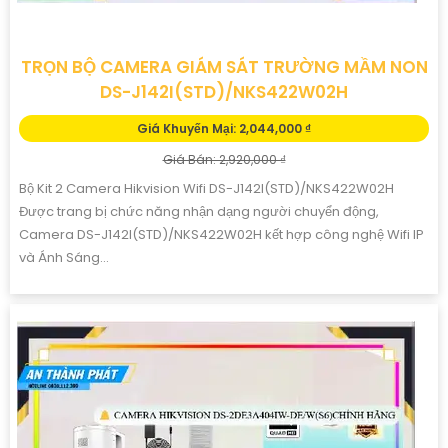
TRỌN BỘ CAMERA GIÁM SÁT TRƯỜNG MẦM NON
DS-J142I(STD)/NKS422W02H
Giá Khuyến Mại: 2,044,000 ₫
Giá Bán: 2,920,000 ₫
Bộ Kit 2 Camera Hikvision Wifi DS-J142I(STD)/NKS422W02H
Được trang bị chức năng nhận dạng người chuyển động,
Camera DS-J142I(STD)/NKS422W02H kết hợp công nghệ Wifi IP
và Ánh Sáng...