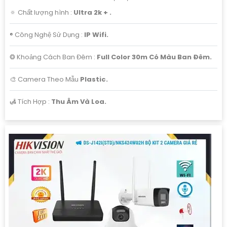
🔅 Chất lượng hình :
Ultra 2k + .
®️ Công Nghệ Sử Dụng :
IP Wifi.
❂ Khoảng Cách Ban Đêm :
Full Color 30m Có Màu Ban Ðêm.
🎨 Camera Theo Mẫu
Plastic.
️🛃 Tích Hợp :
Thu Âm Và Loa.