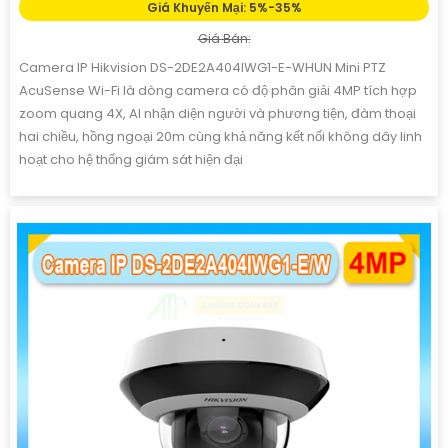
Giá Khuyến Mại: 5%-35%
Giá Bán:
Camera IP Hikvision DS-2DE2A404IWG1-E-WHUN Mini PTZ
AcuSense Wi-Fi là dòng camera có độ phân giải 4MP tích hợp
zoom quang 4X, AI nhận diện người và phương tiện, đàm thoại
hai chiều, hồng ngoại 20m cùng khả năng kết nối không dây linh
hoạt cho hệ thống giám sát hiện đại