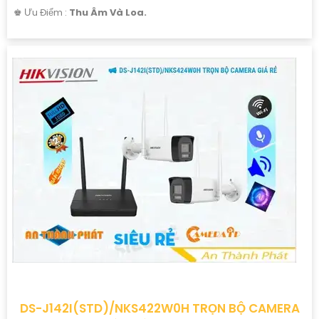
️♚ Ưu Điểm :
Thu Âm Và Loa.
DS-J142I(STD)/NKS422W0H TRỌN BỘ CAMERA