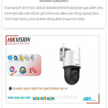
Giá Bán: 2,160,000 ₫
Camera IP Wi-Fi DS-2DE2C400IWG/W(W) độ phân giải 4MP cho
hình ảnh sắc nét, hỗ trợ ghi hình ban đêm với hồng ngoại 30m.
Tích hợp micro, loa và khả năng đàm thoại hai chiều