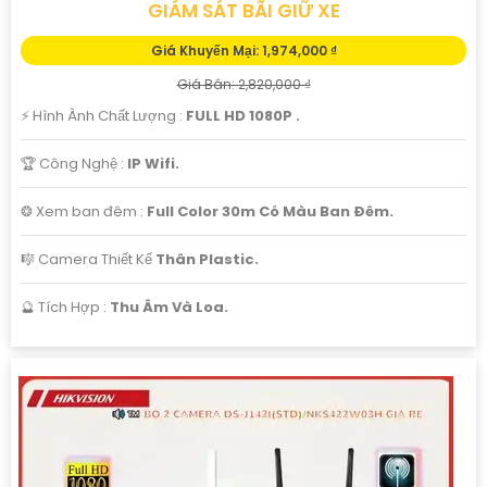
GIÁM SÁT BÃI GIỮ XE
Giá Khuyến Mại: 1,974,000 ₫
Giá Bán: 2,820,000 ₫
️⚡ Hình Ành Chất Lượng :
FULL HD 1080P .
🏆 Công Nghệ :
IP Wifi.
❂ Xem ban đêm :
Full Color 30m Có Màu Ban Ðêm.
🎼️ Camera Thiết Kế
Thân Plastic.
️🔮 Tích Hợp :
Thu Âm Và Loa.