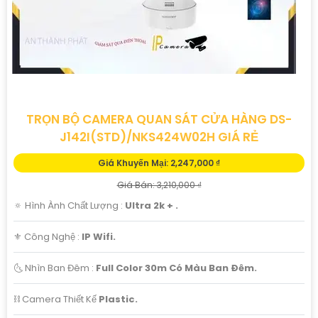
TRỌN BỘ CAMERA QUAN SÁT CỬA HÀNG DS-
J142I(STD)/NKS424W02H GIÁ RẺ
Giá Khuyến Mại: 2,247,000 ₫
Giá Bán: 3,210,000 ₫
🔅 Hình Ành Chất Lượng :
Ultra 2k + .
⚜️ Công Nghệ :
IP Wifi.
🌜 Nhìn Ban Đêm :
Full Color 30m Có Màu Ban Ðêm.
⛓ Camera Thiết Kế
Plastic.