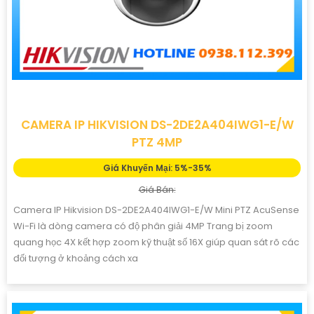
CAMERA IP HIKVISION DS-2DE2A404IWG1-E/W
PTZ 4MP
Giá Khuyến Mại: 5%-35%
Giá Bán:
Camera IP Hikvision DS-2DE2A404IWG1-E/W Mini PTZ AcuSense
Wi-Fi là dòng camera có độ phân giải 4MP Trang bị zoom
quang học 4X kết hợp zoom kỹ thuật số 16X giúp quan sát rõ các
đối tượng ở khoảng cách xa