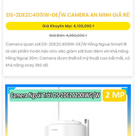
DS-2DE2C400IW-DE/W CAMERA AN NINH GIÁ RẺ
Giá Khuyến Mại: 4,100,000 ₫
Giá Bán: 4,950,000 ₫
Camera quan sát DS-2DE2C400IW-DE/W Hồng Ngoại Smart IR
là sản phẩm hoàn hảo cho việc giám sát ban đêm với khả năng
Hồng Ngoại 30m. Camera được thiết kế mỹ thuật cao bắt mắt, có
khả năng xoay 360 độ