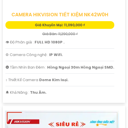
CAMERA HIKVISION TIẾT KIỆM NK42W0H
Giá Khuyến Mại: 11,090,000 ₫
Giá Bán: 11,290,000 ₫
👁 Độ Phân giải :
FULL HD 1080P .
⚙ Camera Công nghệ :
IP Wifi.
🌚 Tầm Nhìn Ban Đêm :
Hồng Ngoại 30m Hồng Ngoại SMD.
↕️ Thiết Kế Camera
Dome Kim loại.
️🔔 Khả Năng :
Thu Âm.