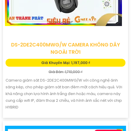
DS-2DE2C400MWG/W CAMERA KHÔNG DÂY
NGOÀI TRỜI
Giá Khuyến Mại: 1,197,000 ₫
Giá Bán: 1,710,000 ₫
Camera giám sát DS-2DE2C400MWG/W với công nghệ ánh
sáng kép, cho phép giám sát ban đêm một cách hiệu quả. Với
khả năng chọn lựa hình ảnh trắng đen hoặc màu, camera này
cung cấp wifi IP, đàm thoại 2 chiều, và hình ảnh sắc nét với chip
HYBRID