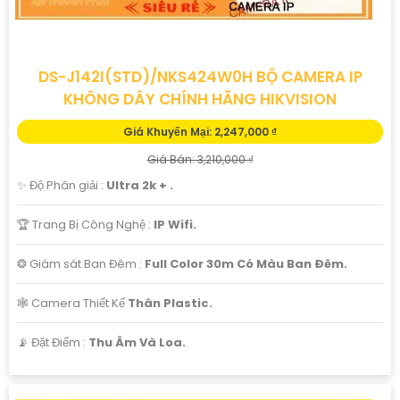
DS-J142I(STD)/NKS424W0H BỘ CAMERA IP
KHÔNG DÂY CHÍNH HÃNG HIKVISION
Giá Khuyến Mại: 2,247,000 ₫
Giá Bán: 3,210,000 ₫
✨ Độ Phân giải :
Ultra 2k + .
🏆 Trang Bị Công Nghệ :
IP Wifi.
❂ Giám sát Ban Đêm :
Full Color 30m Có Màu Ban Ðêm.
🕸️ Camera Thiết Kế
Thân Plastic.
️📡 Đặt Điểm :
Thu Âm Và Loa.