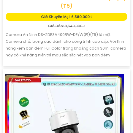
(T5)
Giá Khuyến Mại: 6,580,000 ₫
Giá Bán: 8,540,000 ₫
Camera An Ninh DS-2DE3A400BW-DE/W(F1)(T5) là một
Camera chất lượng cao dành cho công trình cao cấp. Với tính
năng xem ban đêm Full Color trong khoảng cách 30m, camera
này có khả năng hiển thị màu sắc sắc nét vào ban đêm