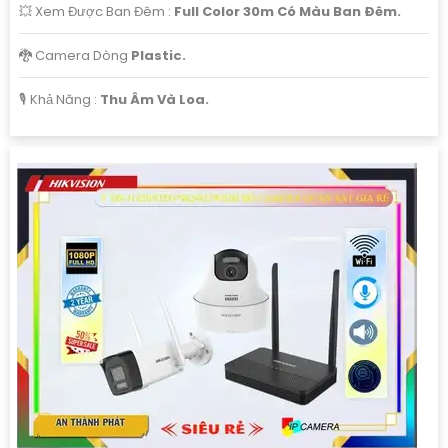
💥 Xem Được Ban Đêm :
Full Color 30m Có Màu Ban Ðêm.
🐉️ Camera Dòng
Plastic.
️🎙 Khả Năng :
Thu Âm Và Loa.