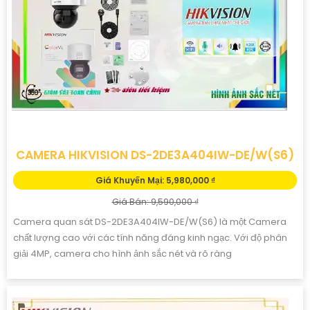
CAMERA HIKVISION DS-2DE3A404IW-DE/W(S6)
Giá Khuyến Mại: 5,980,000 ₫
Giá Bán: 9,590,000 ₫
Camera quan sát DS-2DE3A404IW-DE/W(S6) là một Camera
chất lượng cao với các tính năng đáng kinh ngạc. Với độ phân
giải 4MP, camera cho hình ảnh sắc nét và rõ ràng