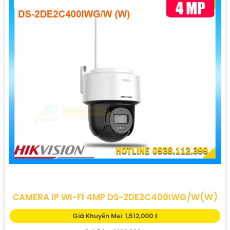
CAMERA IP WI-FI 4MP DS-2DE2C400IWG/W(W)
Giá Khuyến Mại: 1,512,000 ₫