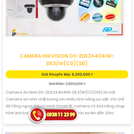
CAMERA HIKVISION DS-2DE2A404IW-
DE3/W(C0)(S6)
Giá Khuyến Mại: 6,200,000 ₫
Giá Bán: 7,300,000 ₫
Camera An Ninh DS-2DE2A404IW-DE3/W(C0)(S6) là một
Camera an ninh chất lượng với nhiều tính năng ưu việt. Với chế
độ hồng ngoại thông minh Smart IR, camera có khả năng chụp
hình ảnh ban đêm sáng đẹp với tầm nhìn xa lên đến 20m