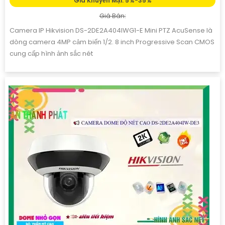
Giá Khuyến Mại: 5%-35%
Giá Bán:
Camera IP Hikvision DS-2DE2A404IWG1-E Mini PTZ AcuSense là
dòng camera 4MP cảm biến 1/2. 8 inch Progressive Scan CMOS
cung cấp hình ảnh sắc nét