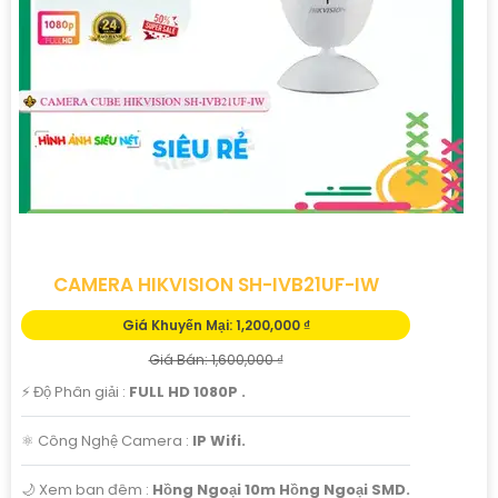
xoay 340 độ, chất lượng hình ảnh 1080p, đè và hỗ trợ
đàm thoại 2 chiều.
❄
5:
Camera IP Wifi Yoosee 3 chuẩn: Một lựa chọn phổ
biến với chất lượng hình ảnh HD, khả năng xoay 355 độ
và đè.
Hy vọng bạn sẽ tìm được camera Wifi chính hãng phù
hợp với nhu cầu của mình.
CAMERA HIKVISION SH-IVB21UF-IW
Giá Khuyến Mại: 1,200,000 ₫
Giá Bán: 1,600,000 ₫
️⚡ Độ Phân giải :
FULL HD 1080P .
⚛️ Công Nghệ Camera :
IP Wifi.
🌙 Xem ban đêm :
Hồng Ngoại 10m Hồng Ngoại SMD.