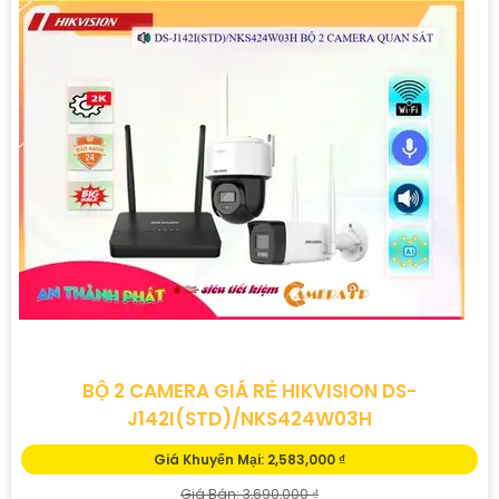
BỘ 2 CAMERA GIÁ RẺ HIKVISION DS-
J142I(STD)/NKS424W03H
Giá Khuyến Mại: 2,583,000 ₫
Giá Bán: 3,690,000 ₫