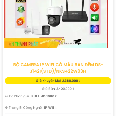
BỘ CAMERA IP WIFI CÓ MÀU BAN ĐÊM DS-
J142I(STD)/NKS422W03H
Giá Khuyến Mại: 2,380,000 ₫
Giá Bán: 3,400,000 ₫
👀 Độ Phân giải :
FULL HD 1080P .
⚙ Trang Bị Công Nghệ :
IP Wifi.