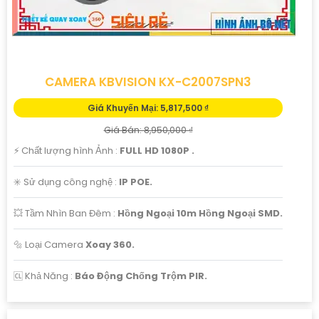
CAMERA KBVISION KX-C2007SPN3
Giá Khuyến Mại: 5,817,500 ₫
Giá Bán: 8,950,000 ₫
️⚡ Chất lượng hình Ảnh :
FULL HD 1080P .
✳️ Sử dụng công nghệ :
IP POE.
💥 Tầm Nhìn Ban Đêm :
Hồng Ngoại 10m Hồng Ngoại SMD.
🔩 Loại Camera
Xoay 360.
️🆑 Khả Năng :
Báo Động Chống Trộm PIR.