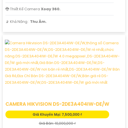
🐉️ Thiết Kế Camera
Xoay 360.
️📡 Khả Năng :
Thu Âm.
CAMERA HIKVISION DS-2DE3A404IW-DE/W
Giá Khuyến Mại: 7,500,000 ₫
Giá Bán: 10,000,000 ₫