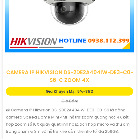
CAMERA IP HIKVISION DS-2DE2A404IW-DE3-C0-
S6-C ZOOM 4X
Giá Khuyến Mại: 5%-35%
Giá Bán:
📸 Camera IP Hikvision DS-2DE2A404IW-DE3-C0-S6 là dòng
camera Speed Dome Mini 4MP hỗ trợ zoom quang học 4X kết
hợp zoom số 16X quay quét linh hoạt, tích hợp micro và thu âm
trong phạm vi 3m và hỗ trợ khe cắm thẻ nhớ tối đa 256GB.