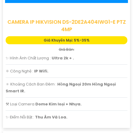
CAMERA IP HIKVISION DS-2DE2A404IWG1-E PTZ
4MP
Giá Khuyến Mại: 5%-35%
Giá Bán:
✨ Hình Ành Chất Lượng :
Ultra 2k + .
⚛️ Công Nghệ :
IP Wifi.
🔅 Khoảng Cách Ban Đêm :
Hồng Ngoại 20m Hồng Ngoại
Smart IR.
⚒ Loại Camera
Dome Kim loại + Nhựa.
️✨ Điểm Nỗi Bật :
Thu Âm Và Loa.