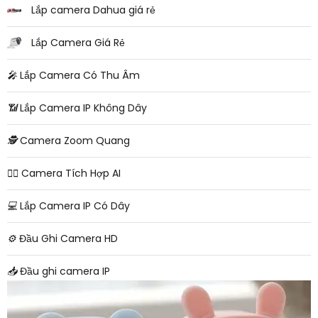
Lắp camera Dahua giá rẻ
Lắp Camera Giá Rẻ
️🎤️
Lắp Camera Có Thu Âm
📶
Lắp Camera IP Không Dây
🕵️
Camera Zoom Quang
🧛‍♀️
Camera Tích Hợp AI
💻
Lắp Camera IP Có Dây
⚙️
Đầu Ghi Camera HD
📥
Đầu ghi camera IP