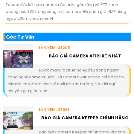
TandemVu kết hợp camera ColorVu góc rộng và PTZ zoom
quang học 32X trong cùng một camera. Độ phân giải 4MP hồng
ngoại 200m chuẩn nén H
Góc Tư Vấn
LẦN XEM: 28205
BÁO GIÁ CAMERA AFIRI RẺ NHẤT
Được manufactuer hàng đầu trong ngành
công nghệ camera, Báo Giá Camera Afiri không chỉ đáng tin
cậy mà còn là lựa chọn rẻ nhất trên thị trường. Với đội ngũ
chuyên gia giàu kinh...
LẦN XEM: 27051
BÁO GIÁ CAMERA KEEPER CHÍNH HÃNG
Báo giá Camera Keeper chính hãng là danh