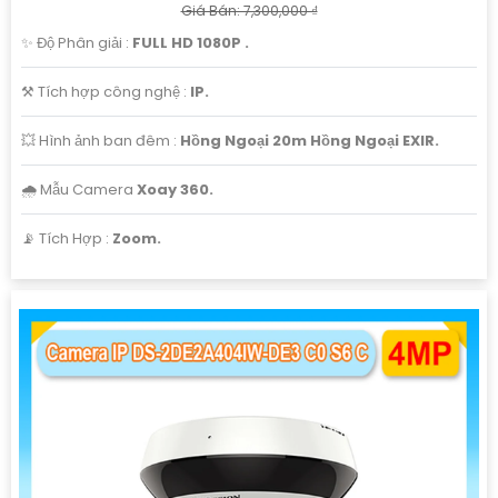
Giá Bán: 7,300,000 ₫
✨ Độ Phân giải :
FULL HD 1080P .
⚒ Tích hợp công nghệ :
IP.
💥 Hình ảnh ban đêm :
Hồng Ngoại 20m Hồng Ngoại EXIR.
🌧️ Mẫu Camera
Xoay 360.
️📡 Tích Hợp :
Zoom.