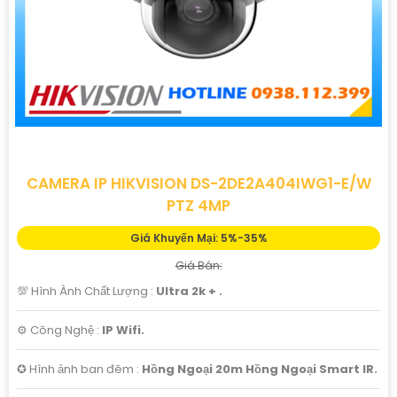
CAMERA IP HIKVISION DS-2DE2A404IWG1-E/W
PTZ 4MP
Giá Khuyến Mại: 5%-35%
Giá Bán:
💯 Hình Ành Chất Lượng :
Ultra 2k + .
⚙ Công Nghệ :
IP Wifi.
✪ Hình ảnh ban đêm :
Hồng Ngoại 20m Hồng Ngoại Smart IR.