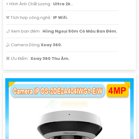
️⚡ Hình Ành Chất Lượng :
Ultra 2k .
⚒ Tích hợp công nghệ :
IP Wifi.
🌙 Xem ban đêm :
Hồng Ngoại 50m Có Màu Ban Đêm.
🤹 Camera Dòng
Xoay 360.
️⌘ Ưu Điểm :
Xoay 360 Thu Âm.