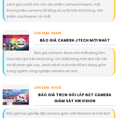
sách giá cụ thể cho các sản phẩm camera Keeper, một
thương hiệu camera nổi tiếng và uy tín trên thị trường. Sản
phẩm của Keeper có chất...
LẦN XEM: 26985
BÁO GIÁ CAMERA JTECH MỚI NHẤT
Báo giá camera Jtech mới nhất đang làm
mưa làm gió trên thị trường. Với chất lượng hình ảnh sắc nét
và độ phân giải cao, Jtech đã tỏ ra là một đối thủ đáng gờm
trong ngành công nghiệp camera an ninh
LẦN XEM: 40125
BÁO GIÁ TRỌN GÓI LẮP ĐẶT CAMERA
GIÁM SÁT HIKVISION
Báo giá trọn gói lắp đặt camera giám sát Hikvision là một dịch