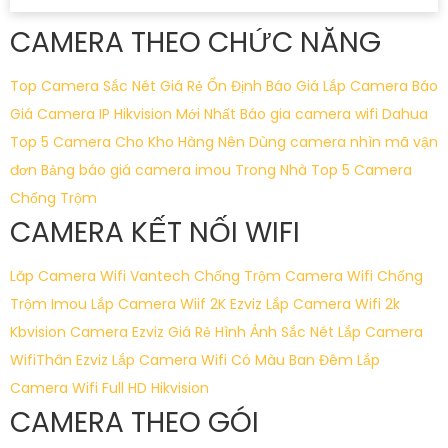
CAMERA THEO CHỨC NĂNG
Top Camera Sắc Nét Giá Rẻ Ổn Định
Báo Giá Lắp Camera
Báo
Giá Camera IP Hikvision Mới Nhất
Báo gia camera wifi Dahua
Top 5 Camera Cho Kho Hàng Nên Dùng
camera nhìn mã vận
đơn
Bảng báo giá camera imou Trong Nhà
Top 5 Camera
Chống Trộm
CAMERA KẾT NỐI WIFI
Lăp Camera Wifi Vantech Chống Trộm
Camera Wifi Chống
Trộm Imou
Lắp Camera Wiif 2K Ezviz
Lắp Camera Wifi 2k
Kbvision
Camera Ezviz Giá Rẻ Hình Ảnh Sắc Nét
Lắp Camera
WifiThân Ezviz
Lắp Camera Wifi Có Màu Ban Đêm
Lắp
Camera Wifi Full HD Hikvision
CAMERA THEO GÓI