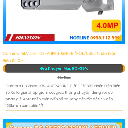
Camera HikVision iDS-ANPR403NF-BI/POE/0832 Nhận Diện
Biển Số Xe
Giá Khuyến Mại: 5%-35%
Giá Bán:
Camera HikVision iDS-ANPR403NF-BI/POE/0832 Nhận Diện Biển
Số Xe là giải pháp giám sát giao thông chuyên dụng với độ
phân giải 4MP nhận diện biển số phương tiện tốc độ từ 5 đến
120km/h cảm biến 1/1