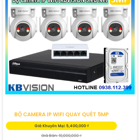
hồng ngoại, cảm biến chuyển động, và khả năng kết nối
mạng linh hoạt.
Đặt mua ngay hôm nay để hưởng chiết khấu cao và bảo
vệ ngôi nhà, cửa hàng hoặc văn phòng của bạn một
cách hiệu quả.
Hãy liên hệ với chúng tôi để được tư vấn chi tiết và giúp
bạn lựa chọn Camera Kbvision phù hợp nhất với nhu cầu
của bạn!
Trân trọng,"
Hy vọng bạn sẽ hài lòng với bản mẫu này. Nếu bạn cần
thêm sự điều chỉnh hoặc hỗ trợ khác, đừng ngần ngại để
viết lại Cung cấp cho công trình.
BỘ CAMERA IP WIFI QUAY QUÉT 5MP
Giá Khuyến Mại: 5,400,000 ₫
Giá Bán: 10,000,000 ₫