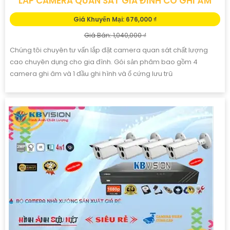
LẮP CAMERA QUAN SÁT GIA ĐÌNH CÓ GHI ÂM
Giá Khuyến Mại: 676,000 ₫
Giá Bán: 1,040,000 ₫
Chúng tôi chuyên tư vấn lắp đặt camera quan sát chất lượng
cao chuyên dụng cho gia đình. Gói sản phâm bao gồm 4
camera ghi âm và 1 đầu ghi hình và ổ cứng lưu trũ