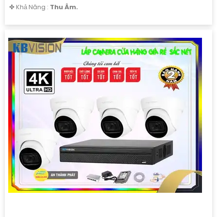
️✤ Khả Năng :
Thu Âm.