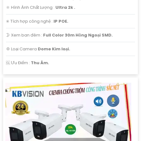
🔆 Hình Ành Chất Lượng :
Ultra 2k .
✳️ Tích hợp công nghệ :
IP POE.
🌛 Xem ban đêm :
Full Color 30m Hồng Ngoại SMD.
💢 Loại Camera
Dome Kim loại.
️🆑 Ưu Điểm :
Thu Âm.