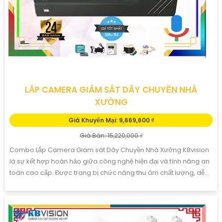
LẮP CAMERA GIÁM SÁT DÂY CHUYỀN NHÀ
XƯỞNG
Giá Khuyến Mại: 9,669,600 ₫
Giá Bán: 15,220,000 ₫
Combo Lắp Camera Giám sát Dây Chuyền Nhà Xưởng KBvision
là sự kết hợp hoàn hảo giữa công nghệ hiện đại và tính năng an
toàn cao cấp. Được trang bị chức năng thu âm chất lượng, dễ...