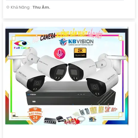
️💠 Khả Năng :
Thu Âm.