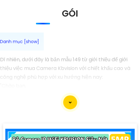
GÓI
Dĩ nhiên, dưới đây là bản mẫu 149 từ giới thiệu để giới
thiệu việc mua Camera Kbvision với chiết khấu cao và
công nghệ phù hợp với xu hướng hiện nay:
"Chào bạn,
Bạn đang tìm kiếm Camera an ninh chất lượng cao với
chiết khấu hấp dẫn? Hãy cân nhắc đến Camera Kbvision
- dòng sản phẩm chất lượng hàng đầu với công nghệ
hiện đại phù hợp với xu hướng hiện nay.
Camera Kbvision không chỉ cung cấp hình ảnh sắc nét,
chất lượng mà còn có nhiều tính năng thông minh như