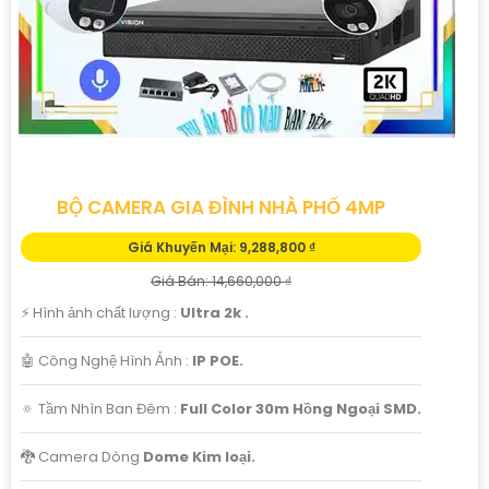
BỘ CAMERA GIA ĐÌNH NHÀ PHỐ 4MP
Giá Khuyến Mại: 9,288,800 ₫
Giá Bán: 14,660,000 ₫
️⚡ Hình ảnh chất lượng :
Ultra 2k .
🤖️ Công Nghệ Hình Ảnh :
IP POE.
🔅 Tầm Nhìn Ban Đêm :
Full Color 30m Hồng Ngoại SMD.
🐉️ Camera Dòng
Dome Kim loại.