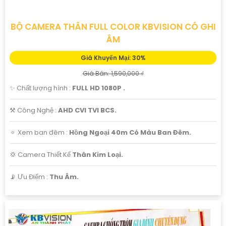
BỘ CAMERA THÂN FULL COLOR KBVISION CÓ GHI
ÂM
Giá Khuyến Mại: 30%
Giá Bán: 1,590,000 ₫
✨ Chất lượng hình :
FULL HD 1080P .
⚒ Công Nghệ :
AHD CVI TVI BCS.
🔅 Xem ban đêm :
Hồng Ngoại 40m Có Màu Ban Đêm.
💢 Camera Thiết Kế
Thân Kim Loại.
️📡 Ưu Điểm :
Thu Âm.