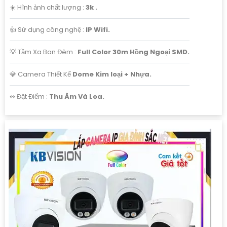
☀️ Hình ảnh chất lượng :
3k .
👍 Sử dụng công nghệ :
IP Wifi.
💡 Tầm Xa Ban Đêm :
Full Color 30m Hồng Ngoại SMD.
'
💎 Camera Thiết Kế
Dome Kim loại + Nhựa.
️↭ Đặt Điểm :
Thu Âm Và Loa.