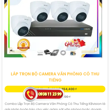
LẮP TRỌN BỘ CAMERA VĂN PHÒNG CÓ THU
TIẾNG
Giá Khuyến Mại: 7,354,400 ₫
Giá Bán: 11,080,000 ₫
Combo Lắp Trọn Bộ Camera Văn Phòng Có Thu Tiếng KBvision là
giải pháp hoàn hảo cho việc giám sát văn phòng hoặc doanh