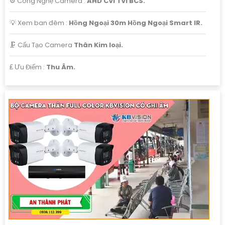
⚙ Công Nghệ Camera :
AHD CVI TVI BCS.
💡 Xem ban đêm :
Hồng Ngoại 30m Hồng Ngoại Smart IR.
🗜️ Cấu Tạo Camera
Thân Kim loại.
️₤ Ưu Điểm :
Thu Âm.