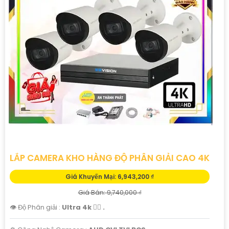
LẮP CAMERA KHO HÀNG ĐỘ PHÂN GIẢI CAO 4K
Giá Khuyến Mại: 6,943,200 ₫
Giá Bán: 9,740,000 ₫
👁 Độ Phân giải :
Ultra 4k 👍🏾 .