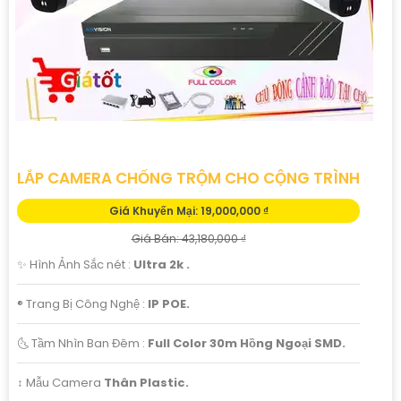
LẮP CAMERA CHỐNG TRỘM CHO CỘNG TRÌNH
Giá Khuyến Mại: 19,000,000 ₫
Giá Bán: 43,180,000 ₫
✨ Hình Ảnh Sắc nét :
Ultra 2k .
®️ Trang Bị Công Nghệ :
IP POE.
🌜 Tầm Nhìn Ban Đêm :
Full Color 30m Hồng Ngoại SMD.
↕️ Mẫu Camera
Thân Plastic.