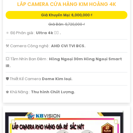
LẮP CAMERA CỬA HÀNG KIM HOÀNG 4K
Giá Khuyến Mại: 6,000,000 ₫
Giá Bán: 9,720,000 ₫
🔅 Độ Phân giải :
Ultra 4k 👍🏾 .
⚒ Camera Công nghệ :
AHD CVI TVI BCS.
💥 Tầm Nhìn Ban Đêm :
Hồng Ngoại 30m Hồng Ngoại Smart
IR.
🛡 Thiết Kế Camera
Dome Kim loại.
️♚ Khả Năng :
Thu hình Chất Lượng.