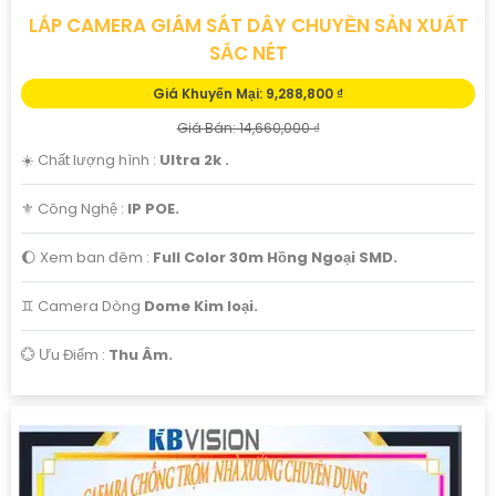
LẮP CAMERA GIÁM SÁT DÂY CHUYỀN SẢN XUẤT
SẮC NÉT
Giá Khuyến Mại: 9,288,800 ₫
Giá Bán: 14,660,000 ₫
☀️ Chất lượng hình :
Ultra 2k .
⚜️ Công Nghệ :
IP POE.
🌔 Xem ban đêm :
Full Color 30m Hồng Ngoại SMD.
♊ Camera Dòng
Dome Kim loại.
️💮 Ưu Điểm :
Thu Âm.