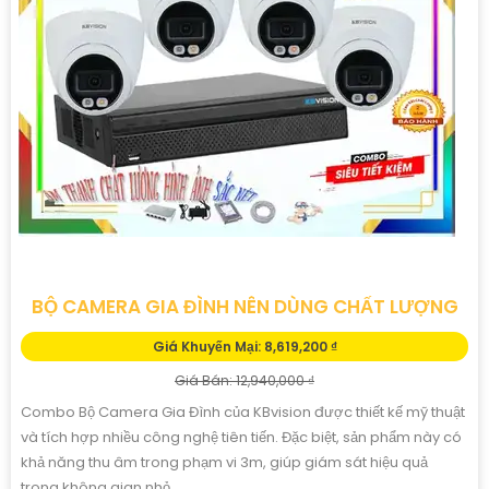
BỘ CAMERA GIA ĐÌNH NÊN DÙNG CHẤT LƯỢNG
Giá Khuyến Mại: 8,619,200 ₫
Giá Bán: 12,940,000 ₫
Combo Bộ Camera Gia Đình của KBvision được thiết kế mỹ thuật
và tích hợp nhiều công nghệ tiên tiến. Đặc biệt, sản phẩm này có
khả năng thu âm trong phạm vi 3m, giúp giám sát hiệu quả
trong không gian nhỏ