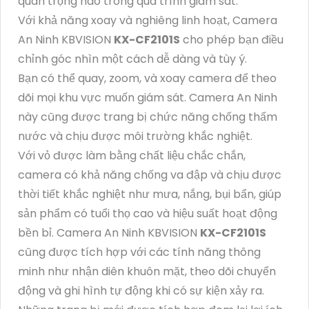
quan trọng nào trong quá trình giám sát.
Với khả năng xoay và nghiêng linh hoạt, Camera
An Ninh KBVISION
KX-CF2101S
cho phép bạn điều
chỉnh góc nhìn một cách dễ dàng và tùy ý.
Bạn có thể quay, zoom, và xoay camera để theo
dõi mọi khu vực muốn giám sát. Camera An Ninh
này cũng được trang bị chức năng chống thấm
nước và chịu được môi trường khắc nghiệt.
Với vỏ được làm bằng chất liệu chắc chắn,
camera có khả năng chống va đập và chịu được
thời tiết khắc nghiệt như mưa, nắng, bụi bẩn, giúp
sản phẩm có tuổi thọ cao và hiệu suất hoạt động
bền bỉ. Camera An Ninh KBVISION
KX-CF2101S
cũng được tích hợp với các tính năng thông
minh như nhận diên khuôn mặt, theo dõi chuyển
động và ghi hình tự động khi có sự kiện xảy ra.