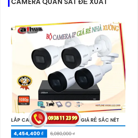
CAMERA QUAN SÁT ĐỀ XUẤT
LẮP CAMERA IP NHÀ XƯỞNG GIÁ RẺ SẮC NÉT
4,454,400 ₫
6,080,000 ₫