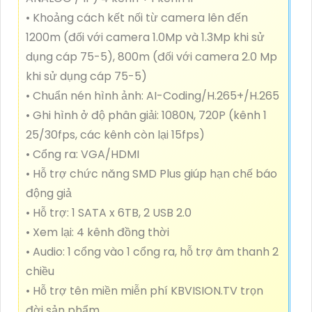
• Khoảng cách kết nối từ camera lên đến
1200m (đối với camera 1.0Mp và 1.3Mp khi sử
dụng cáp 75-5), 800m (đối với camera 2.0 Mp
khi sử dụng cáp 75-5)
• Chuẩn nén hình ảnh: AI-Coding/H.265+/H.265
• Ghi hình ở độ phân giải: 1080N, 720P (kênh 1
25/30fps, các kênh còn lại 15fps)
• Cổng ra: VGA/HDMI
• Hỗ trợ chức năng SMD Plus giúp hạn chế báo
động giả
• Hỗ trợ: 1 SATA x 6TB, 2 USB 2.0
• Xem lại: 4 kênh đồng thời
• Audio: 1 cổng vào 1 cổng ra, hỗ trợ âm thanh 2
chiều
• Hỗ trợ tên miền miễn phí KBVISION.TV trọn
đời sản phẩm