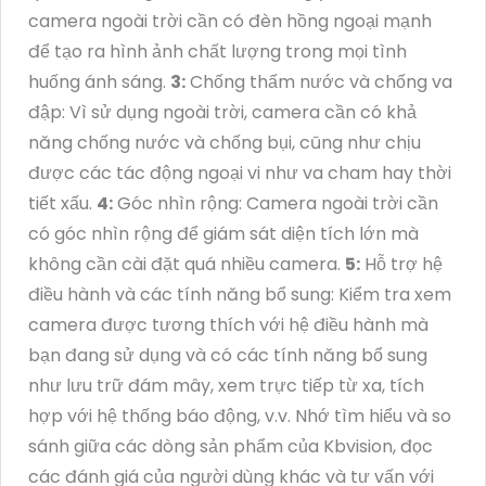
camera ngoài trời cần có đèn hồng ngoại mạnh
để tạo ra hình ảnh chất lượng trong mọi tình
huống ánh sáng.
3:
Chống thấm nước và chống va
đập: Vì sử dụng ngoài trời, camera cần có khả
năng chống nước và chống bụi, cũng như chịu
được các tác động ngoại vi như va cham hay thời
tiết xấu.
4:
Góc nhìn rộng: Camera ngoài trời cần
có góc nhìn rộng để giám sát diện tích lớn mà
không cần cài đặt quá nhiều camera.
5:
Hỗ trợ hệ
điều hành và các tính năng bổ sung: Kiểm tra xem
camera được tương thích với hệ điều hành mà
bạn đang sử dụng và có các tính năng bổ sung
như lưu trữ đám mây, xem trực tiếp từ xa, tích
hợp với hệ thống báo động, v.v. Nhớ tìm hiểu và so
sánh giữa các dòng sản phẩm của Kbvision, đọc
các đánh giá của người dùng khác và tư vấn với