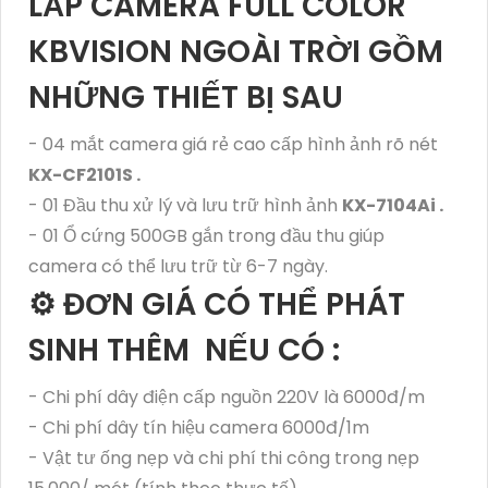
LẮP CAMERA FULL COLOR
KBVISION NGOÀI TRỜI GỒM
NHỮNG THIẾT BỊ SAU
- 04 mắt camera giá rẻ cao cấp hình ảnh rõ nét
KX-CF2101S .
- 01 Đầu thu xử lý và lưu trữ hình ảnh
KX-7104Ai .
- 01 Ổ cứng 500GB gắn trong đầu thu giúp
camera có thể lưu trữ từ 6-7 ngày.
⚙ ĐƠN GIÁ CÓ THỂ PHÁT
SINH THÊM NẾU CÓ :
- Chi phí dây điện cấp nguồn 220V là 6000đ/m
- Chi phí dây tín hiệu camera 6000đ/1m
- Vật tư ống nẹp và chi phí thi công trong nẹp