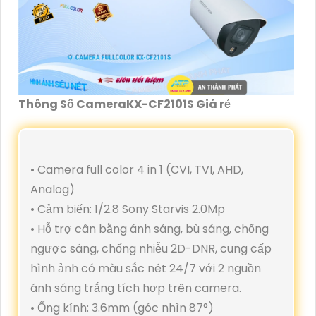
Thông Số CameraKX-CF2101S Giá rẻ
• Camera full color 4 in 1 (CVI, TVI, AHD,
Analog)
• Cảm biến: 1/2.8 Sony Starvis 2.0Mp
• Hỗ trợ cân bằng ánh sáng, bù sáng, chống
ngược sáng, chống nhiễu 2D-DNR, cung cấp
hình ảnh có màu sắc nét 24/7 với 2 nguồn
ánh sáng trắng tích hợp trên camera.
• Ống kính: 3.6mm (góc nhìn 87°)