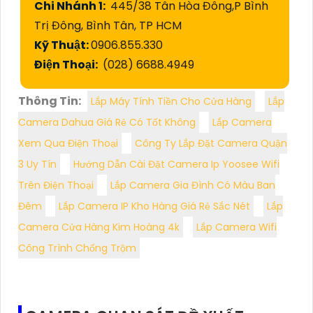
Chi Nhánh 1:
445/38 Tân Hòa Đông,P Bình
Trị Đông, Bình Tân, TP HCM
Kỹ Thuật:
0906.855.330
Điện Thoại:
(028) 6688.4949
Thông Tin:
Lắp Máy Tính Tiền Cho Cửa Hàng
Lắp
Camera Dahua Giá Rẻ Có Tốt Không
Lắp Camera
Xem Qua Điện Thoại
Công Ty Lắp Đặt Camera Quận
3 Uy Tín
Hướng Dẫn Cài Đặt Camera Ip Yoosee Wifi
Trên Điện Thoại
Lắp Camera Gia Đình Có Màu Ban
Đêm
Lắp Camera IP Kho Hàng Giá Rẻ Sắc Nét
Lắp
Camera Cửa Hàng Kim Hoàng 4k
Lắp Camera Wifi
Công Trình Chống Trộm