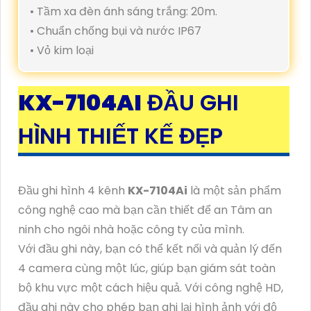
• Tầm xa đèn ánh sáng trắng: 20m.
• Chuẩn chống bụi và nước IP67
• Vỏ kim loại
KX-7104AI
ĐẦU GHI
HÌNH THIẾT KẾ ĐẸP
Đầu ghi hình 4 kênh
KX-7104Ai
là một sản phẩm
công nghệ cao mà bạn cần thiết để an Tâm an
ninh cho ngôi nhà hoặc công ty của mình.
Với đầu ghi này, bạn có thể kết nối và quản lý đến
4 camera cùng một lúc, giúp bạn giám sát toàn
bộ khu vực một cách hiệu quả. Với công nghệ HD,
đầu ghi này cho phép bạn ghi lại hình ảnh với độ