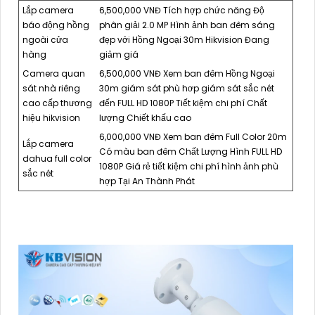
Lắp camera
6,500,000 VNĐ Tích hợp chức năng Độ
báo động hồng
phân giải 2.0 MP Hình ảnh ban đêm sáng
ngoài cửa
đẹp với Hồng Ngoại 30m Hikvision Đang
hàng
giảm giá
Camera quan
6,500,000 VNĐ Xem ban đêm Hồng Ngoại
sát nhà riêng
30m giám sát phù hơp giám sát sắc nét
cao cấp thương
đến FULL HD 1080P Tiết kiệm chi phí Chất
hiệu hikvision
lượng Chiết khấu cao
6,000,000 VNĐ Xem ban đêm Full Color 20m
Lắp camera
Có màu ban đêm Chất Lượng Hình FULL HD
dahua full color
1080P Giá rẻ tiết kiệm chi phí hình ảnh phù
sắc nét
hợp Tại An Thành Phát