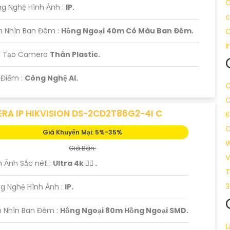
C
g Nghệ Hình Ảnh :
IP.
c
m Nhìn Ban Đêm :
Hồng Ngoại 40m Có Màu Ban Ðêm.
C
i
u Tạo Camera
Thân Plastic.
t Điểm :
Công Nghệ AI.
C
C
RA IP HIKVISION DS-2CD2T86G2-4I C
K
C
Giá Khuyến Mại: 5%-35%
W
Giá Bán:
V
h Ảnh Sắc nét :
Ultra 4k 👍🏾 .
T
3
g Nghệ Hình Ảnh :
IP.
 Nhìn Ban Đêm :
Hồng Ngoại 80m Hồng Ngoại SMD.
L