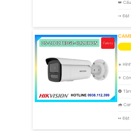
👑 Cấ
️⇝ Đặt
CAME
'
☀️ Hìn
⚜️ Côn
🌚 Tầ
🌧️ C
️↭ Đặt