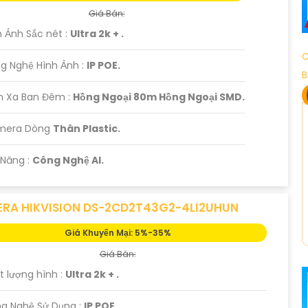
Giá Bán:
h Ảnh Sắc nét :
Ultra 2k + .
C
g Nghệ Hình Ảnh :
IP POE.
B
m Xa Ban Đêm :
Hồng Ngoại 80m Hồng Ngoại SMD.
amera Dòng
Thân Plastic.
 Năng :
Công Nghệ AI.
RA HIKVISION DS-2CD2T43G2-4LI2UHUN
Giá Khuyến Mại: 5%-35%
Giá Bán:
t lượng hình :
Ultra 2k + .
ng Nghệ Sử Dụng :
IP POE.