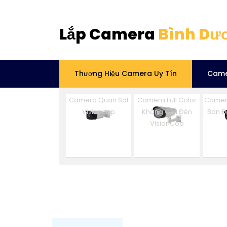
Lắp Camera
Bình Dư
Thương Hiệu Camera Uy Tín
Came
Camera Quan Sát
Camera Full Color
Camer
Visioncop
Không Cần Đèn
Ban 
VisionCop