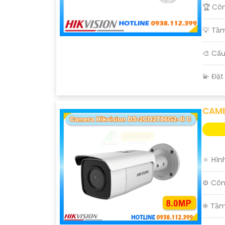
🏆 Côn
💡 Tầ
🎨 Cấ
️💫 Đặ
CAME
🔅 Hìn
⚙ Côn
❈ Tầm