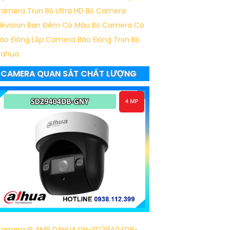
amera Trọn Bộ Ultra HD
Bộ Camera
ikvision Ban Đêm Có Màu
Bộ Camera Có
áo Đông
Lắp Camera Báo Động Trọn Bộ
Dahua
CAMERA QUAN SÁT CHẤT LƯỢNG
amera IP 4MP DAHUA DH-SD29404DB-