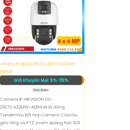
amera IP HIKVISION DS-2SE7C432MW-
EBHUN
Giá Khuyến Mại: 5%-35%
Giá Bán:
Camera IP HIKVISION DS-
2SE7C432MW-AEBHUN là dòng
TandemVu kết hợp camera ColorVu
góc rộng và PTZ zoom quang học 32X