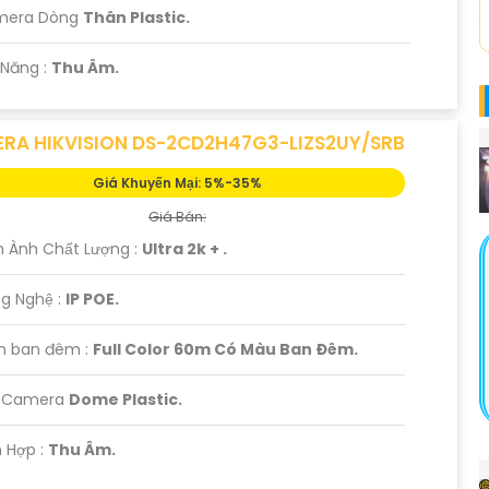
mera Dòng
Thân Plastic.
 Năng :
Thu Âm.
RA HIKVISION DS-2CD2H47G3-LIZS2UY/SRB
Giá Khuyến Mại: 5%-35%
Giá Bán:
h Ành Chất Lượng :
Ultra 2k + .
g Nghệ :
IP POE.
m ban đêm :
Full Color 60m Có Màu Ban Ðêm.
ại Camera
Dome Plastic.
h Hợp :
Thu Âm.