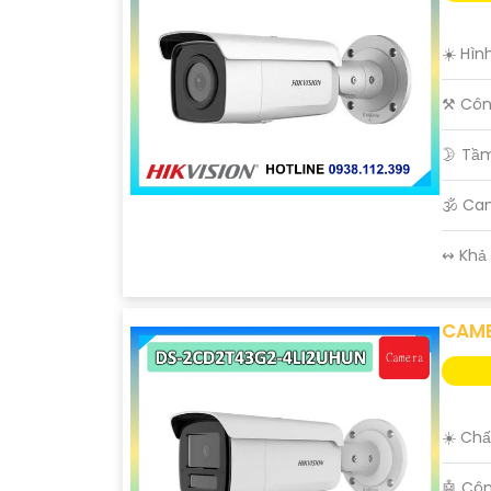
☀️ Hìn
⚒ Côn
🌛 Tầ
🕉️ C
️↭ Khả
CAME
☀️ Chấ
🤖️ Cô