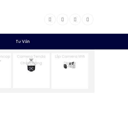
Facebook
Twitter
Instagram
Dribbble
Tư Vấn
oncop
Camera Tenda
Lắp Camera Wifi
Chính Hãng
Dahua