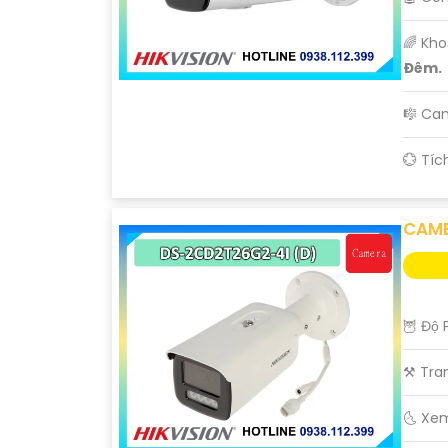
🌈 Kh
Ðêm.
🎼️ C
️💮 Tí
CAME
🦉 Độ 
⚒ Tran
🌜 Xe