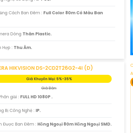
oảng Cách Ban Đêm :
Full Color 80m Có Màu Ban
amera Dòng
Thân Plastic.
ch Hợp :
Thu Âm.
C
RA HIKVISION DS-2CD2T26G2-4I (D)
A
Giá Khuyến Mại: 5%-35%
Giá Bán:
Phân giải :
FULL HD 1080P .
g Bị Công Nghệ :
IP.
m Được Ban Đêm :
Hồng Ngoại 80m Hồng Ngoại SMD.