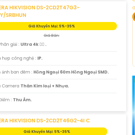
RA HIKVISION DS-2CD2T47G3-
UY/SRBHUN
Giá Khuyến Mại: 5%-35%
Giá Bán:
Phân giải :
Ultra 4k 👍🏾 .
h hợp công nghệ :
IP.
h ảnh ban đêm :
Hồng Ngoại 60m Hồng Ngoại SMD.
u Camera
Thân Kim loại + Nhựa.
Điểm :
Thu Âm.
RA HIKVISION DS-2CD2T46G2-4I C
Giá Khuyến Mại: 5%-35%