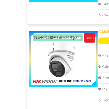
👑 Ca
️➲ Khả
CAME
👁 Hìn
⚙ Côn
🌚 Xe
🛡 Lo
️➲ Tíc