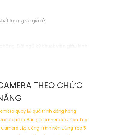
ất lượng và giá rẻ:
hăng. Đội ngũ kỹ thuật viên giàu kinh
gian của mình.
 ràng- Kết nối với điện thoại di động để
CAMERA THEO CHỨC
NĂNG
99
amera quay lại quá trình đóng hàng
hopee tiktok
Báo giá camera kbvision
Top
hoặc sửa đổi nào khác, đừng ngần ngại để lại
 Camera Lắp Công Trình Nên Dùng
Top 5