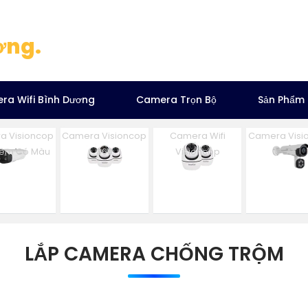
ơng.
ra Wifi Bình Dương
Camera Trọn Bộ
Sản Phẩm
a Visioncop
Camera Visioncop
Camera Wifi
Camera Visi
Đêm Có Màu
360
Visioncop
Al
LẮP CAMERA CHỐNG TRỘM