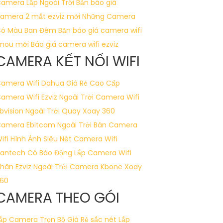
amera Lắp Ngoài Trời
Bản báo giá
amera 2 mắt ezviz mới
Những Camera
ó Màu Ban Đêm
Bản báo giá camera wifi
mou mới
Báo giá camera wifi ezviz
CAMERA KẾT NỐI WIFI
amera Wifi Dahua Giá Rẻ Cao Cấp
amera Wifi Ezviz Ngoài Trời
Camera Wifi
bvision Ngoài Trời Quay Xoay 360
amera Ebitcam Ngoài Trời
Bán Camera
ifi Hình Ảnh Siêu Nét
Camera Wifi
antech Có Báo Động
Lắp Camera Wifi
hân Ezviz Ngoài Trời
Camera Kbone Xoay
60
CAMERA THEO GÓI
ắp Camera Trọn Bộ Giá Rẻ sắc nét
Lắp