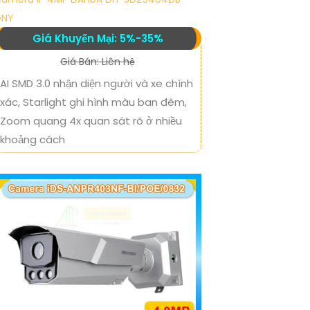
GNY
Giá Khuyến Mại: 5%-35%
Giá Bán: Liên hệ
AI SMD 3.0 nhận diện người và xe chính
xác, Starlight ghi hình màu ban đêm,
Zoom quang 4x quan sát rõ ở nhiều
khoảng cách