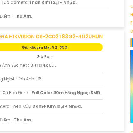
u Tạo Camera
Thân Kim loại + Nhựa.
C
H
 Điểm :
Thu Âm.
B
RA HIKVISION DS-2CD2T83G2-4LI2UHUN
Giá Khuyến Mại: 5%-35%
Giá Bán:
h Ảnh Sắc nét :
Ultra 4k 👍🏾 .
g Nghệ Hình Ảnh :
IP.
m Xa Ban Đêm :
Full Color 30m Hồng Ngoại SMD.
amera Theo Mẫu
Dome Kim loại + Nhựa.
 Điểm :
Thu Âm.
C