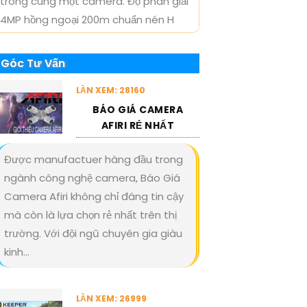
trong cùng một camera. Độ phân giải
4MP hồng ngoại 200m chuẩn nén H
Góc Tư Vấn
LẦN XEM: 28160
BÁO GIÁ CAMERA
AFIRI RẺ NHẤT
Được manufactuer hàng đầu trong
ngành công nghệ camera, Báo Giá
Camera Afiri không chỉ đáng tin cậy
mà còn là lựa chọn rẻ nhất trên thị
trường. Với đội ngũ chuyên gia giàu
kinh...
LẦN XEM: 26999