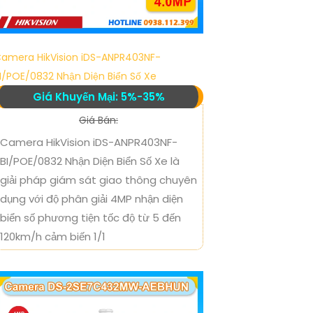
amera HikVision iDS-ANPR403NF-
I/POE/0832 Nhận Diện Biển Số Xe
Giá Khuyến Mại: 5%-35%
Giá Bán:
Camera HikVision iDS-ANPR403NF-
BI/POE/0832 Nhận Diện Biển Số Xe là
giải pháp giám sát giao thông chuyên
dụng với độ phân giải 4MP nhận diện
biển số phương tiện tốc độ từ 5 đến
120km/h cảm biến 1/1