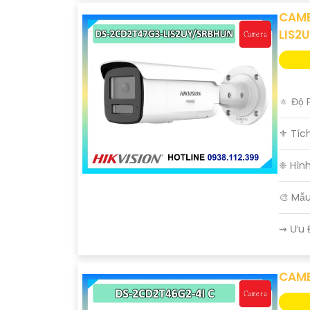
CAME
LIS2
🔅 Độ 
⚜️ Tíc
❈ Hìn
🎨 Mẫ
️⇝ Ưu 
CAME