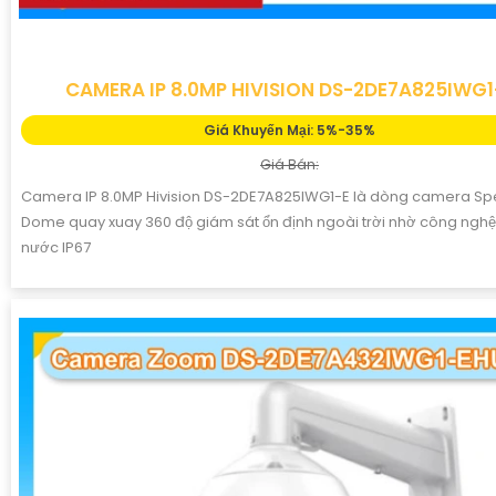
CAMERA IP 8.0MP HIVISION DS-2DE7A825IWG1
Giá Khuyến Mại: 5%-35%
Giá Bán:
Camera IP 8.0MP Hivision DS-2DE7A825IWG1-E là dòng camera S
Dome quay xuay 360 độ giám sát ổn định ngoài trời nhờ công ngh
nước IP67