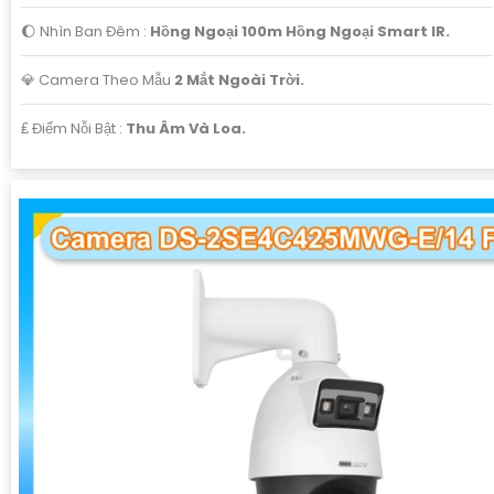
🌔 Nhìn Ban Đêm :
Hồng Ngoại 100m Hồng Ngoại Smart IR.
💎 Camera Theo Mẫu
2 Mắt Ngoài Trời.
️₤ Điểm Nỗi Bật :
Thu Âm Và Loa.