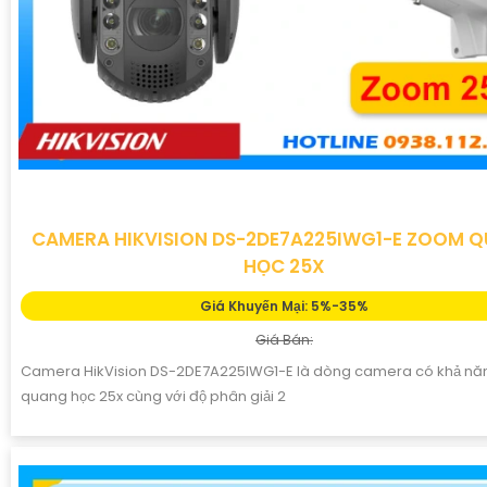
CAMERA HIKVISION DS-2DE7A225IWG1-E ZOOM 
HỌC 25X
Giá Khuyến Mại: 5%-35%
Giá Bán:
Camera HikVision DS-2DE7A225IWG1-E là dòng camera có khả n
quang học 25x cùng với độ phân giải 2