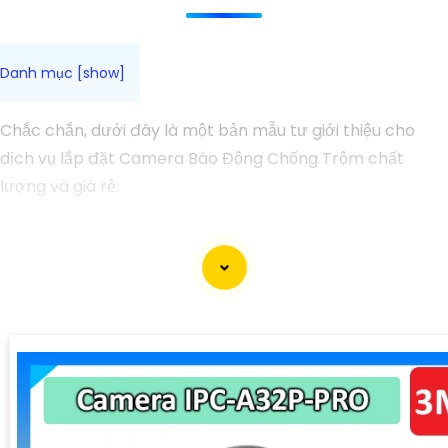
Chắc chắn, dưới đây là một bản mẫu tư giới thiệu cho
dịch vụ lắp đặt Camera Báo Động Chống Trộm chất
lượng và giá rẻ:
🔒📹 Lắp Camera Báo Động Chống Trộm - An ninh cho
ngôi nhà của bạn! 📹🔒
🔍 Chúng tôi: Cung cấp dịch vụ lắp đặt camera báo động
chống trộm chất lượng, uy tín và giá cả phải chăng. Đội
ngũ kỹ thuật viên giàu kinh nghiệm và nhiệt huyết sẽ an
Tâm bạn an tâm với hệ thống bảo mật tốt nhất.
🏠 Dành cho ai: Chủ nhà, chủ cửa hàng, văn phòng hoặc
bất kỳ ai cần tăng cường an ninh cho không gian của