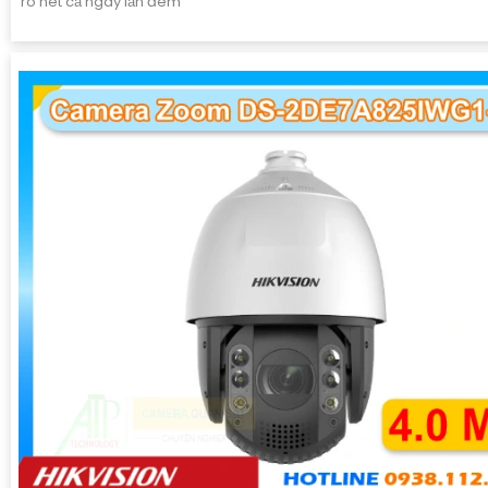
rõ nét cả ngày lẫn đêm