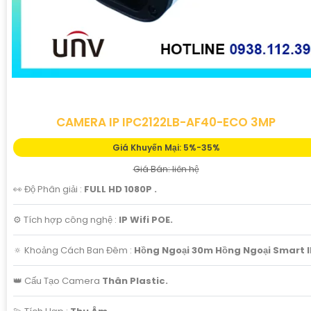
CAMERA IP IPC2122LB-AF40-ECO 3MP
Giá Khuyến Mại: 5%-35%
Giá Bán: liên hệ
👀 Độ Phân giải :
FULL HD 1080P .
⚙ Tích hợp công nghệ :
IP Wifi POE.
🔅 Khoảng Cách Ban Đêm :
Hồng Ngoại 30m Hồng Ngoại Smart I
👑 Cấu Tạo Camera
Thân Plastic.