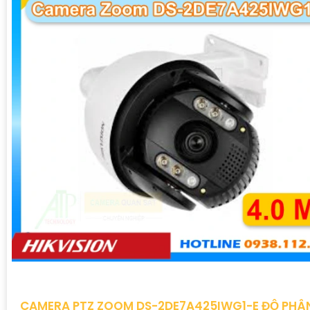
CAMERA PTZ ZOOM DS-2DE7A425IWG1-E ĐỘ PHÂN