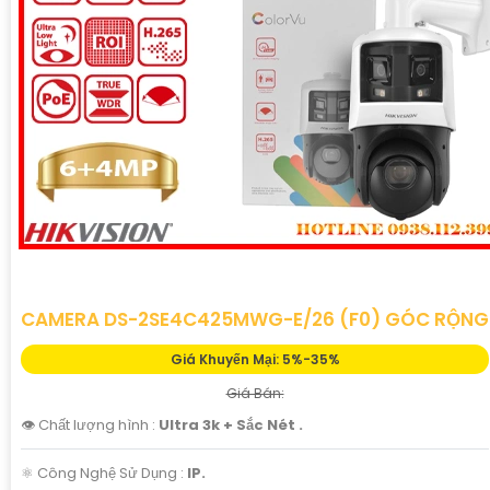
CAMERA DS-2SE4C425MWG-E/26 (F0) GÓC RỘNG
Giá Khuyến Mại: 5%-35%
Giá Bán:
👁 Chất lượng hình :
Ultra 3k + Sắc Nét .
⚛️ Công Nghệ Sử Dụng :
IP.