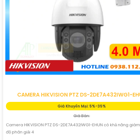
CAMERA HIKVISION PTZ DS-2DE7A432IWG1-E
Giá Khuyến Mại: 5%-35%
Giá Bán:
Camera HIKVISION PTZ DS-2DE7A432IWG1-EHUN có khả năng giám 
độ phân giải 4