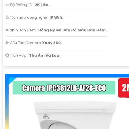
👀 Độ Phân giải :
2K Lite .
👍 Tích hợp công nghệ :
IP Wifi.
❃ Nhìn Ban Đêm :
Hồng Ngoại 10m Có Màu Ban Ðêm.
⚒ Cấu Tạo Camera
Xoay 360.
️💮 Tích Hợp :
Thu Âm Và Loa.
'