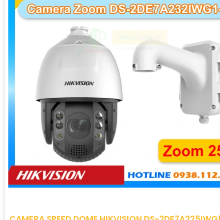
CAMERA SPEED DOME HIKVISION DS-2DE7A225IWG