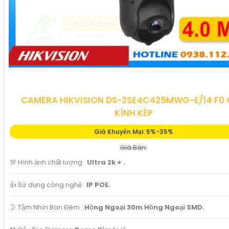
CAMERA HIKVISION DS-2SE4C425MWG-E/14 F0
KÍNH KÉP
Giá Khuyến Mại: 5%-35%
Giá Bán:
💯 Hình ảnh chất lượng :
Ultra 2k + .
👍 Sử dụng công nghệ :
IP POE.
🌛 Tầm Nhìn Ban Đêm :
Hồng Ngoại 30m Hồng Ngoại SMD.