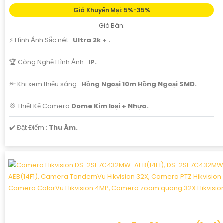
Giá Khuyến Mại: 5%-35%
Giá Bán:
️⚡ Hình Ảnh Sắc nét :
Ultra 2k + .
🏆 Công Nghệ Hình Ảnh :
IP.
🔦 Khi xem thiếu sáng :
Hồng Ngoại 10m Hồng Ngoại SMD.
💢 Thiết Kế Camera
Dome Kim loại + Nhựa.
️✔️ Đặt Điểm :
Thu Âm.