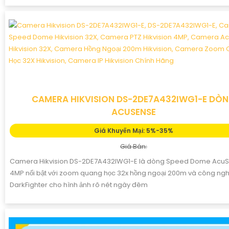
CAMERA HIKVISION DS-2DE7A432IWG1-E DÒ
ACUSENSE
Giá Khuyến Mại: 5%-35%
Giá Bán:
Camera Hikvision DS-2DE7A432IWG1-E là dòng Speed Dome Acu
4MP nổi bật với zoom quang học 32x hồng ngoại 200m và công ng
DarkFighter cho hình ảnh rõ nét ngày đêm