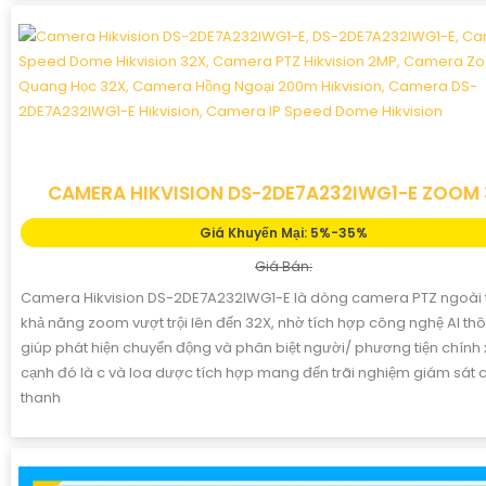
CAMERA HIKVISION DS-2DE7A232IWG1-E ZOOM
Giá Khuyến Mại: 5%-35%
Giá Bán:
Camera Hikvision DS-2DE7A232IWG1-E là dòng camera PTZ ngoài t
khả năng zoom vượt trội lên đến 32X, nhờ tích hợp công nghệ AI th
giúp phát hiện chuyển động và phân biệt người/ phương tiện chính 
cạnh đó là c và loa dược tích hợp mang đến trãi nghiệm giám sát
thanh