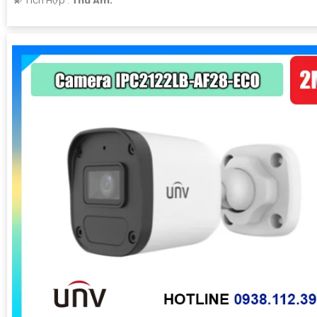
️💫 Tích Hợp :
Thu Âm.