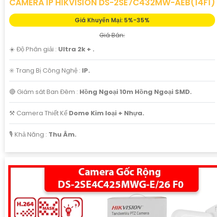
CAMERA IP HIKVISION DS-2SE7C432MW-AEB(14F1)
Giá Khuyến Mại: 5%-35%
Giá Bán:
☀️ Độ Phân giải :
Ultra 2k + .
✳️ Trang Bị Công Nghệ :
IP.
🔴 Giám sát Ban Đêm :
Hồng Ngoại 10m Hồng Ngoại SMD.
⚒ Camera Thiết Kế
Dome Kim loại + Nhựa.
️🎙 Khả Năng :
Thu Âm.