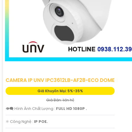
CAMERA IP UNV IPC3612LB-AF28-ECO DOME
Giá Khuyến Mại: 5%-35%
Giá Bán: liên hệ
👁️‍🗨 Hình Ành Chất Lượng :
FULL HD 1080P .
⚛️ Công Nghệ :
IP POE.