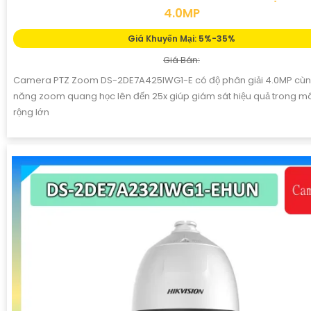
4.0MP
Giá Khuyến Mại: 5%-35%
Giá Bán:
Camera PTZ Zoom DS-2DE7A425IWG1-E có độ phân giải 4.0MP cùng
năng zoom quang học lên đến 25x giúp giám sát hiệu quả trong mô
rộng lớn