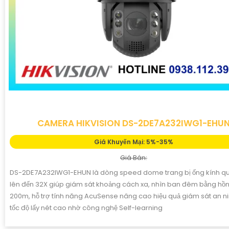
CAMERA HIKVISION DS-2DE7A232IWG1-EHU
Giá Khuyến Mại: 5%-35%
Giá Bán:
DS-2DE7A232IWG1-EHUN là dòng speed dome trang bị ống kính q
lên đến 32X giúp giám sát khoảng cách xa, nhìn ban đêm bằng hồ
200m, hỗ trợ tính năng AcuSense nâng cao hiệu quả giám sát an ni
tốc độ lấy nét cao nhờ công nghệ Self-learning