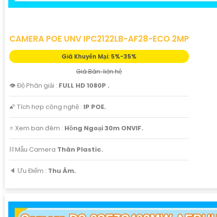
CAMERA POE UNV IPC2122LB-AF28-ECO 2MP
Giá Khuyến Mại: 5%-35%
Giá Bán: liên hệ
👁 Độ Phân giải :
FULL HD 1080P .
🌠 Tích hợp công nghệ :
IP POE.
⭐ Xem ban đêm :
Hồng Ngoại 30m ONVIF.
⛓ Mẫu Camera
Thân Plastic.
️🔈 Ưu Điểm :
Thu Âm.