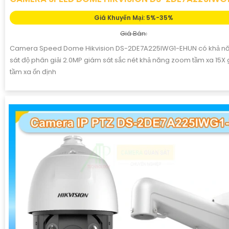
Giá Khuyến Mại: 5%-35%
Giá Bán:
Camera Speed Dome Hikvision DS-2DE7A225IWG1-EHUN có khả n
sát độ phân giải 2.0MP giám sát sắc nét khả năng zoom tầm xa 15X
tầm xa ổn định