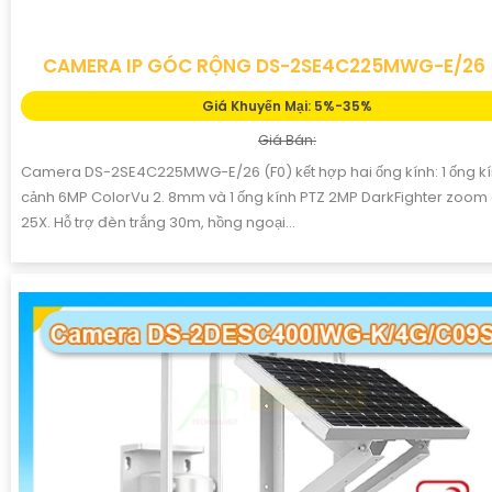
CAMERA IP GÓC RỘNG DS-2SE4C225MWG-E/26 
Giá Khuyến Mại: 5%-35%
Giá Bán:
Camera DS-2SE4C225MWG-E/26 (F0) kết hợp hai ống kính: 1 ống kí
cảnh 6MP ColorVu 2. 8mm và 1 ống kính PTZ 2MP DarkFighter zoo
25X. Hỗ trợ đèn trắng 30m, hồng ngoại...