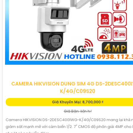
CAMERA HIKVISION DUNG SIM 4G DS-2DESC400
K/4G/C09S20
Giá Khuyến Mại: 8,700,000 ₫
Giá Bán: liên h₫
Camera HIKVISION DS-2DESC400IWG-K/4G/C09S20 mang lại khả 
giám sát mạnh mẽ với cảm biến 1/2. 7" CMOS độ phân giải 4MP cho 