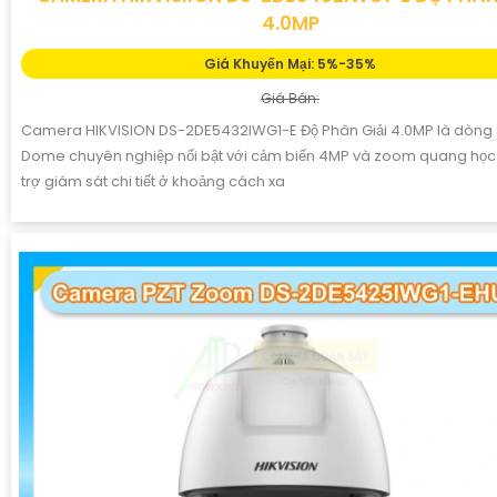
4.0MP
Giá Khuyến Mại: 5%-35%
Giá Bán:
Camera HIKVISION DS-2DE5432IWG1-E Độ Phân Giải 4.0MP là dòn
Dome chuyên nghiệp nổi bật với cảm biến 4MP và zoom quang học 
trợ giám sát chi tiết ở khoảng cách xa