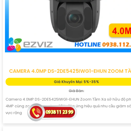
CAMERA 4.0MP DS-2DE5425IWG1-EHUN ZOOM T
Giá Khuyến Mại: 5%-35%
Giá Bán:
Camera 4.0MP DS-2DE5425IWG1-EHUN Zoom Tầm Xa sở hữu độ phâ
4MP cùng zoom quang học 25X, đáp ứng hiệu quả nhu cầu giám sát
vực rộng