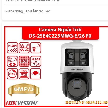
⚒ Cấu Tạo Camera
Dome Kim loại.
️🛃 Khả Năng :
Thu Âm Và Loa.