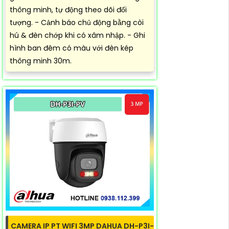
thông minh, tự động theo dõi đối
tượng. - Cảnh báo chủ động bằng còi
hú & đèn chớp khi có xâm nhập. - Ghi
hình ban đêm có màu với đèn kép
thông minh 30m.
CAMERA IP PT WIFI 3MP DAHUA DH-P3I-