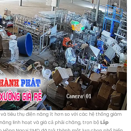
ý và tiêu thụ điện năng ít hơn so với các hệ thống giám
 năng linh hoạt và giá cả phải chăng, trọn bộ
Lắp
p Hồng Ngoại SMD đã trở thành một lựa chọn phổ biến