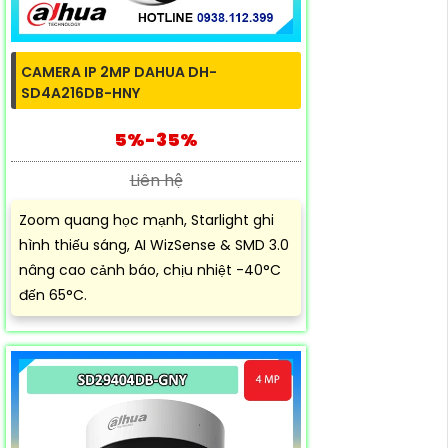
CAMERA IP 2MP DAHUA DH-
SD4A216DB-HNY
5%-35%
Liên hệ
Zoom quang học mạnh, Starlight ghi
hình thiếu sáng, AI WizSense & SMD 3.0
nâng cao cảnh báo, chịu nhiệt -40°C
đến 65°C.