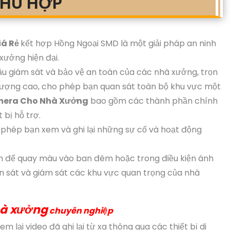
 PHÙ HỢP
iá Rẻ
kết hợp Hồng Ngoại SMD là một giải pháp an ninh
 xưởng hiện đại.
ầu giám sát và bảo vệ an toàn của các nhà xưởng, trọn
 lượng cao, cho phép bạn quan sát toàn bộ khu vực một
amera Cho Nhà Xưởng
bao gồm các thành phần chính
bị hỗ trợ.
phép bạn xem và ghi lại những sự cố và hoạt động
 để quay màu vào ban đêm hoặc trong điều kiện ánh
an sát và giám sát các khu vực quan trọng của nhà
hà xưởng
chuyên nghiệp
 lại video đã ghi lại từ xa thông qua các thiết bị di