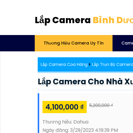
Lắp Camera
Bình Dư
Thương Hiệu Camera Uy Tín
Came
Lắp Camera Cửa Hàng
Lắp Trọn Bộ Camer
Lắp Camera Cho Nhà Xư
4,100,000 ₫
5,200,000 ₫
Thương hiệu:
Dahua
Ngày đăng:
3/29/2023 4:19:39 PM