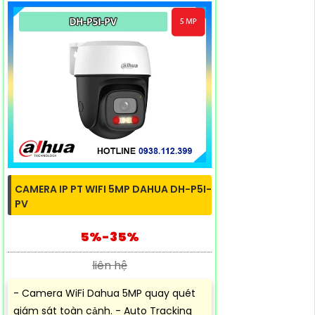
CAMERA IP PT WIFI 5MP DAHUA DH-P5I-
PV
5%-35%
liên hệ
- Camera WiFi Dahua 5MP quay quét
giám sát toàn cảnh. - Auto Tracking