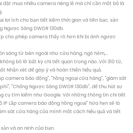
i đặt mua nhiều camera riêng lẻ mà chỉ cần một bộ là
.
lợi ích cho bạn tiết kiệm thời gian và tiền bạc. sản
ng Ngược Sáng DWDR 130db.
p cho phép camera thấy rõ hơn khi bị ánh ngược
ồn sáng từ bên ngoài như cửa hàng, ngõ hẻm,...
hông bỏ lỡ bất kỳ chi tiết quan trọng nào. Với 310 từ,
t Nhận xét để góp ý và hoàn thiện hiệu quả.
ắp camera báo động", "hồng ngoại cửa hàng", "giám sát
hi phí", "Chống Ngược Sáng DWDR 130db", để thu hút sự
 cụ tìm kiếm như Google. Với những thông tin chi tiết
bộ IP Lắp camera báo động hồng ngoại" hứa hẹn sẽ là
ám sát cửa hàng của mình một cách hiệu quả và tiết
sản và an ninh của bạn.