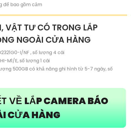
ng để bao gồm cảm
N, VẬT TƯ CÓ TRONG LẮP
ỒNG NGOÀI CỬA HÀNG
2321G0-I/NF , số lượng 4 cái
I-M1/E, số lượng 1 cái
lượng 500GB có khả năng ghi hình từ 5-7 ngày, số
ẾT VỀ
LẮP CAMERA BÁO
I CỬA HÀNG