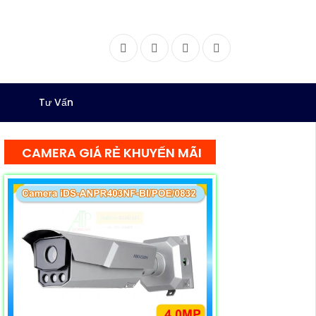
Facebook
Twitter
Instagram
Dribbble
Tư Vấn
CAMERA GIÁ RẺ KHUYẾN MÃI