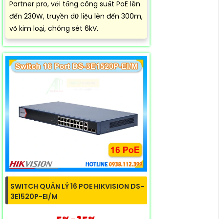
Partner pro, với tổng công suất PoE lên
đến 230W, truyền dữ liệu lên đến 300m,
vỏ kim loại, chông sét 6kV.
SWITCH QUẢN LÝ 16 POE HIKVISION DS-
3E1520P-EI/M