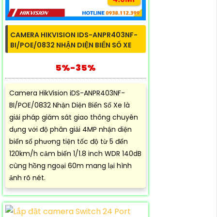
CAMERA HIKVISION IDS-ANPR403NF-
BI/POE/0832 NHẬN DIỆN BIỂN SỐ XE
5%-35%
Camera HikVision iDS-ANPR403NF-
BI/POE/0832 Nhận Diện Biển Số Xe là
giải pháp giám sát giao thông chuyên
dụng với độ phân giải 4MP nhận diện
biển số phương tiện tốc độ từ 5 đến
120km/h cảm biến 1/1.8 inch WDR 140dB
cùng hồng ngoại 60m mang lại hình
ảnh rõ nét.