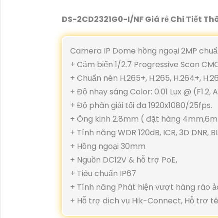
DS-2CD2321G0-I/NF Giá rẻ Chi Tiết Th
Camera IP Dome hồng ngoại 2MP chuẩ
+ Cảm biến 1/2.7 Progressive Scan CM
+ Chuẩn nén H.265+, H.265, H.264+, H.2
+ Độ nhạy sáng Color: 0.01 Lux @ (F1.2, 
+ Độ phân giải tối đa 1920x1080/25fps.
+ Ông kinh 2.8mm ( đặt hàng 4mm,6
+ Tính năng WDR 120dB, ICR, 3D DNR, B
+ Hồng ngoại 30mm
+ Nguồn DC12V & hỗ trợ PoE,
+ Tiêu chuẩn IP67
+ Tính năng Phát hiện vượt hàng rào ả
+ Hỗ trợ dịch vụ Hik-Connect, Hỗ trợ 