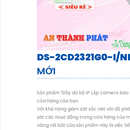
DS-2CD2321G0-I/N
MỚI
Sản phẩm "Đầy đủ bộ IP Lắp camera báo đ
cửa hàng của bạn.
Với khả năng giám sát sắc nét với độ phâ
sát các hoạt động trong cửa hàng của mì
năng nổi bật của sản phẩm này là việc tiết