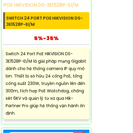
SWITCH 24 PORT POE HIKVISION DS-
3E1528P-EI/M
5%-35%
Switch 24 Port PoE HIKVISION DS-
3E1528P-EI/M là giải pháp mạng Gigabit
dành cho hệ thống camera IP quy mô
lớn. Thiết bị sở hữu 24 cổng PoE, tổng
công suất 230W, truyền nguồn lên đến
300m, tích hợp PoE Watchdog, chống
sét 6KV và quản lý từ xa qua Hik-
Partner Pro giúp hệ thống vận hành ổn
định.