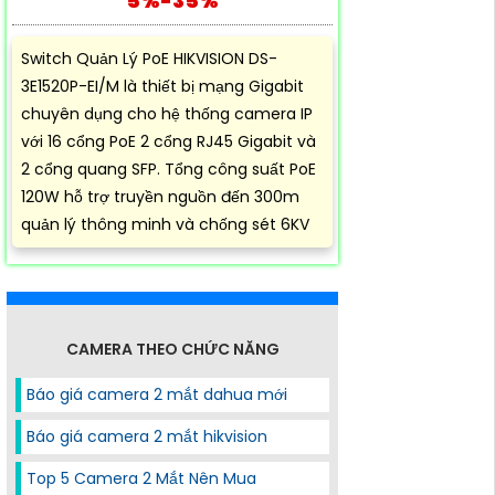
5%-35%
Switch Quản Lý PoE HIKVISION DS-
3E1520P-EI/M là thiết bị mạng Gigabit
chuyên dụng cho hệ thống camera IP
với 16 cổng PoE 2 cổng RJ45 Gigabit và
2 cổng quang SFP. Tổng công suất PoE
120W hỗ trợ truyền nguồn đến 300m
quản lý thông minh và chống sét 6KV
CAMERA THEO CHỨC NĂNG
Báo giá camera 2 mắt dahua mới
Báo giá camera 2 mắt hikvision
Top 5 Camera 2 Mắt Nên Mua