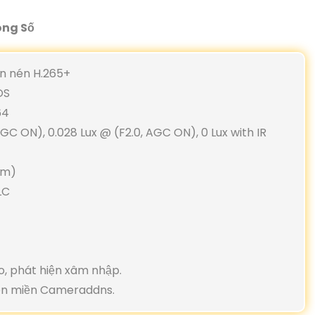
ông Số
n nén H.265+
OS
64
AGC ON), 0.028 Lux @ (F2.0, AGC ON), 0 Lux with IR
mm)
LC
o, phát hiện xâm nhập.
tên miền Cameraddns.