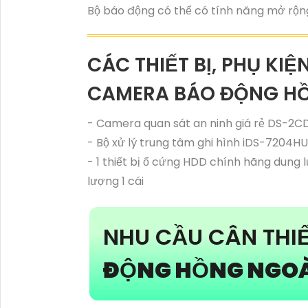
Bộ báo động có thể có tính năng mở rộ
CÁC THIẾT BỊ, PHỤ KIỆ
CAMERA BÁO ĐỘNG H
- Camera quan sát an ninh giá rẻ DS-2CD
- Bộ xử lý trung tâm ghi hình iDS-7204HUH
- 1 thiết bị ổ cứng HDD chính hãng dung 
lượng 1 cái
NHU CẦU CÂN THI
ĐỘNG HỒNG NGOÀ