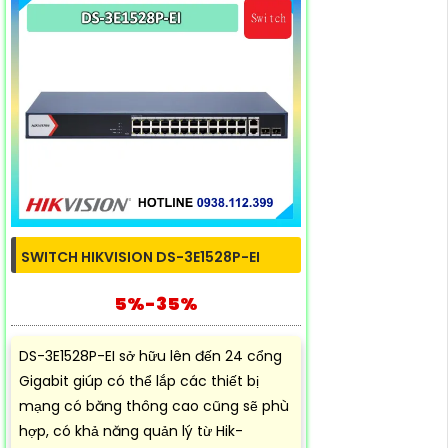
SWITCH HIKVISION DS-3E1528P-EI
5%-35%
DS-3E1528P-EI sở hữu lên đến 24 cổng
Gigabit giúp có thể lắp các thiết bị
mạng có băng thông cao cũng sẽ phù
hợp, có khả năng quản lý từ Hik-