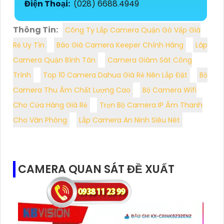
Điện Thoại:
(028) 6688.4949
Thông Tin:
Công Ty Lắp Camera Quận Gò Vấp Giá
Rẻ Uy Tín
Báo Giá Camera Keeper Chính Hãng
Lăp
Camera Quận Bình Tân
Camera Giám Sát Công
Trình
Top 10 Camera Dahua Giá Rẻ Nên Lắp Đặt
Bộ
Camera Thu Âm Chất Lượng Cao
Bộ Camera Wifi
Cho Cửa Hàng Giá Rẻ
Trọn Bộ Camera IP Âm Thanh
Cho Văn Phòng
Lắp Camera An Ninh Siêu Nét
CAMERA QUAN SÁT ĐỀ XUẤT