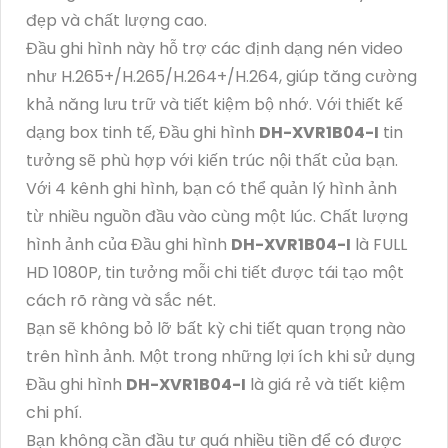
đẹp và chất lượng cao.
Đầu ghi hình này hỗ trợ các định dạng nén video
như H.265+/H.265/H.264+/H.264, giúp tăng cường
khả năng lưu trữ và tiết kiệm bộ nhớ. Với thiết kế
dạng box tinh tế, Đầu ghi hình
DH-XVR1B04-I
tin
tưởng sẽ phù hợp với kiến trúc nội thất của bạn.
Với 4 kênh ghi hình, bạn có thể quản lý hình ảnh
từ nhiều nguồn đầu vào cùng một lúc. Chất lượng
hình ảnh của Đầu ghi hình
DH-XVR1B04-I
là FULL
HD 1080P, tin tưởng mỗi chi tiết được tái tạo một
cách rõ ràng và sắc nét.
Bạn sẽ không bỏ lỡ bất kỳ chi tiết quan trọng nào
trên hình ảnh. Một trong những lợi ích khi sử dụng
Đầu ghi hình
DH-XVR1B04-I
là giá rẻ và tiết kiệm
chi phí.
Bạn không cần đầu tư quá nhiều tiền để có được