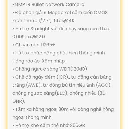
• 8MP IR Bullet Network Camera
• Độ phân giải 8 Megapixel cảm biến CMOS
kích thước 1/2.7”, 15fps@4K
• Hỗ trợ Starlight với độ nhạy sáng cực thấp
0.009Lux@F2.0.
• Chuẩn nén H265+
• Hỗ trợ chức năng phát hiện thông minh:
Hàng rào ảo, Xâm nhập.
• Chống ngược sáng WDR(120dB)
• Chế độ ngày đêm (ICR),, tự động cân bằng
trắng (AWB), tự động bù tín hiệu ảnh (AGC),
chống ngược sáng(BLC), chống nhiễu (3D-
DNR).
• Tầm xa hồng ngoại 30m với công nghệ hồng
ngoại thông minh
• Hỗ trợ khe cắm thẻ nhớ 256GB