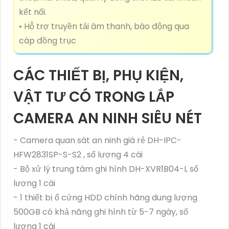
kết nối.
• Hỗ trợ truyền tải âm thanh, báo động qua
cáp đồng trục
CÁC THIẾT BỊ, PHỤ KIỆN,
VẬT TƯ CÓ TRONG LẮP
CAMERA AN NINH SIÊU NÉT
- Camera quan sát an ninh giá rẻ DH-IPC-
HFW2831SP-S-S2 , số lượng 4 cái
- Bộ xử lý trung tâm ghi hình DH-XVR1B04-I, số
lượng 1 cái
- 1 thiết bị ổ cứng HDD chính hãng dung lượng
500GB có khả năng ghi hình từ 5-7 ngày, số
lượng 1 cái