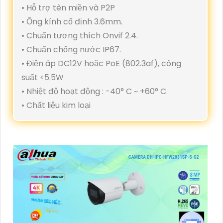
• Hỗ trợ tên miền và P2P
• Ống kính cố định 3.6mm.
• Chuẩn tương thích Onvif 2.4.
• Chuẩn chống nước IP67.
• Điện áp DC12V hoặc PoE (802.3af), công
suất <5.5W
• Nhiệt độ hoạt động : -40° C ~ +60° C.
• Chất liệu kim loại