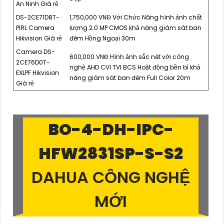
An Ninh Giá rẻ
DS-2CE71D8T-
1,750,000 VNĐ Với Chức Năng hình ảnh chất
PIRL Camera
lượng 2.0 MP CMOS khả năng giám sát ban
Hikvision Giá rẻ
đêm Hồng Ngoại 30m
Camera DS-
600,000 VNĐ Hình ảnh sắc nét với công
2CE76D0T-
nghệ AHD CVI TVI BCS Hoặt động bền bỉ khả
EXLPF Hikvision
năng giám sát ban đêm Full Color 20m
Giá rẻ
BO-4-
DH-IPC-
HFW2831SP-S-S2
DAHUA CÔNG NGHỆ
MỚI