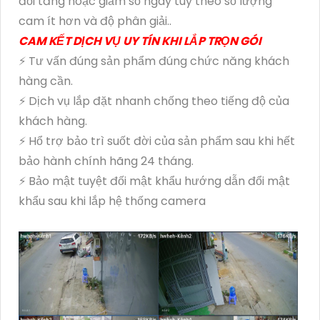
đổi tăng hoặc giảm số ngày tuỳ theo số lượng
cam ít hơn và độ phân giải..
CAM KẾT DỊCH VỤ UY TÍN KHI LẮP TRỌN GÓI
⚡ Tư vấn đúng sản phẩm đúng chức năng khách
hàng cần.
⚡ Dịch vụ lắp đặt nhanh chống theo tiếng độ của
khách hàng.
⚡ Hổ trợ bảo trì suốt đời của sản phẩm sau khi hết
bảo hành chính hãng 24 tháng.
⚡ Bảo mật tuyệt đối mật khẩu hướng dẫn đổi mật
khẩu sau khi lắp hệ thống camera