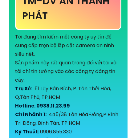
TM-DV AN THÀNH
PHÁT
Tôi đang tìm kiếm một công ty uy tín để
cung cấp trọn bộ lắp đặt camera an ninh
siêu nét.
Sản phẩm này rất quan trọng đối với tôi và
tôi chỉ tin tưởng vào các công ty đáng tin
cậy.
Trụ Sở:
51 Lũy Bán Bích, P. Tân Thới Hòa,
Q.Tân Phú, TP.HCM
Hotline: 0938.11.23.99
Chi Nhánh 1:
445/38 Tân Hòa Đông,P Bình
Trị Đông, Bình Tân, TP HCM
Kỹ Thuật:
0906.855.330