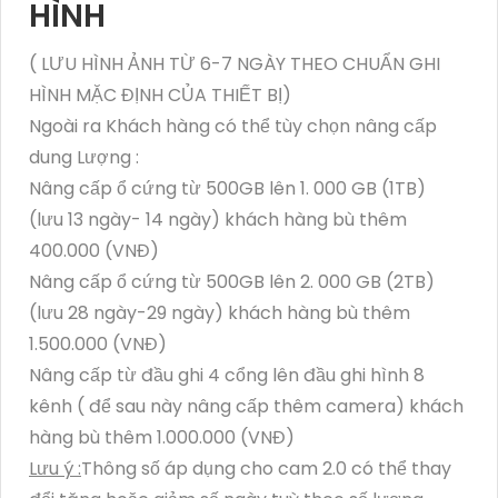
HÌNH
( LƯU HÌNH ẢNH TỪ 6-7 NGÀY THEO CHUẨN GHI
HÌNH MẶC ĐỊNH CỦA THIẾT BỊ)
Ngoài ra Khách hàng có thể tùy chọn nâng cấp
dung Lượng :
Nâng cấp ổ cứng từ 500GB lên 1. 000 GB (1TB)
(lưu 13 ngày- 14 ngày) khách hàng bù thêm
400.000 (VNĐ)
Nâng cấp ổ cứng từ 500GB lên 2. 000 GB (2TB)
(lưu 28 ngày-29 ngày) khách hàng bù thêm
1.500.000 (VNĐ)
Nâng cấp từ đầu ghi 4 cổng lên đầu ghi hình 8
kênh ( để sau này nâng cấp thêm camera) khách
hàng bù thêm 1.000.000 (VNĐ)
Lưu ý :
Thông số áp dụng cho cam 2.0 có thể thay