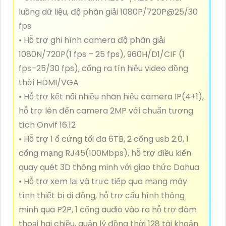
luồng dữ liệu, độ phân giải 1080P/720P@25/30
fps
• Hỗ trợ ghi hình camera độ phân giải
1080N/720P(1 fps – 25 fps), 960H/D1/CIF (1
fps–25/30 fps), cổng ra tín hiệu video đồng
thời HDMI/VGA
• Hỗ trợ kết nối nhiều nhãn hiệu camera IP(4+1),
hỗ trợ lên đến camera 2MP với chuẩn tương
tích Onvif 16.12
• Hỗ trợ 1 ổ cứng tối đa 6TB, 2 cổng usb 2.0, 1
cổng mạng RJ45(100Mbps), hỗ trợ điều kiển
quay quét 3D thông minh với giao thức Dahua
• Hỗ trợ xem lại và trực tiếp qua mạng máy
tính thiết bị di động, hỗ trợ cấu hình thông
minh qua P2P, 1 cổng audio vào ra hỗ trợ đàm
thoại hai chiều, quản lý đồng thời 128 tài khoản