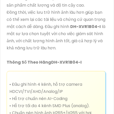
sản phẩm chất lượng và độ tin cậy cao.
Đồng thời, việc lưu trữ hình ảnh lâu hơn giúp bạn
có thể xem lại các tài liệu và chứng cứ quan trọng
một cách dễ dàng. Đầu ghi hình
DH-XVR1B04-I
là
một sự lựa chọn tuyệt vời cho việc giám sát hình
ảnh, với chất lượng hình ảnh tốt, giá cả hợp lý và
khả năng lưu trữ lâu hơn.
Thông Số Theo HãngDH-XVR1B04-I
• Đầu ghi hình 4 kênh, hỗ trợ camera
HDCVI/TVI/AHD/Analog/IP
• Hỗ trợ chuẩn nén AI-Coding
• Hỗ trợ tối đa 4 kênh SMD Plus (analog).
• Chuẩn nén hình ảnh H265+/H265 với hai