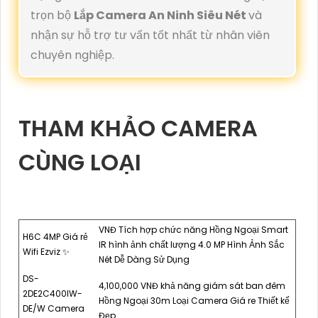
trọn bộ
Lắp Camera An Ninh Siêu Nét
và
nhận sự hỗ trợ tư vấn tốt nhất từ nhân viên
chuyên nghiệp.
THAM KHẢO CAMERA
CÙNG LOẠI
VNĐ Tích hợp chức năng Hồng Ngoại Smart
H6C 4MP Giá rẻ
IR hình ảnh chất lượng 4.0 MP Hình Ảnh Sắc
Wifi Ezviz ✨
Nét Dễ Dàng Sử Dụng
DS-
4,100,000 VNĐ khả năng giám sát ban đêm
2DE2C400IW-
Hồng Ngoại 30m Loại Camera Giá re Thiết kế
DE/W Camera
Đẹp