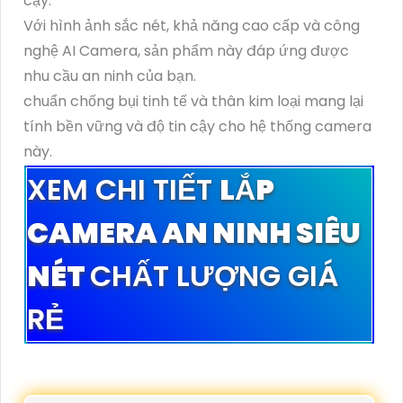
cậy.
Với hình ảnh sắc nét, khả năng cao cấp và công
nghệ AI Camera, sản phẩm này đáp ứng được
nhu cầu an ninh của bạn.
chuẩn chống bụi tinh tế và thân kim loại mang lại
tính bền vững và độ tin cậy cho hệ thống camera
này.
XEM CHI TIẾT
LẮP
CAMERA AN NINH SIÊU
NÉT
CHẤT LƯỢNG GIÁ
RẺ