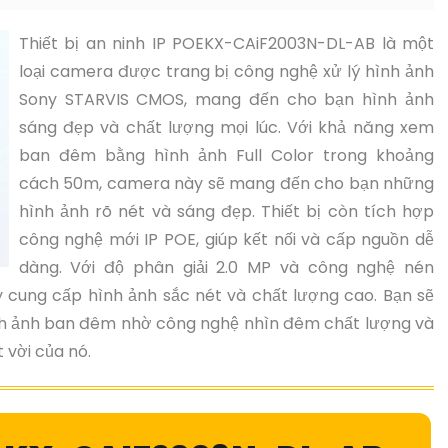
Thiết bị an ninh IP POEKX-CAiF2003N-DL-AB là một
loại camera được trang bị công nghệ xử lý hình ảnh
Sony STARVIS CMOS, mang đến cho bạn hình ảnh
sáng đẹp và chất lượng mọi lúc. Với khả năng xem
ban đêm bằng hình ảnh Full Color trong khoảng
cách 50m, camera này sẽ mang đến cho bạn những
hình ảnh rõ nét và sáng đẹp. Thiết bị còn tích hợp
công nghệ mới IP POE, giúp kết nối và cấp nguồn dễ
dàng. Với độ phân giải 2.0 MP và công nghệ nén
 cung cấp hình ảnh sắc nét và chất lượng cao. Bạn sẽ
ình ảnh ban đêm nhờ công nghệ nhìn đêm chất lượng và
 vời của nó.