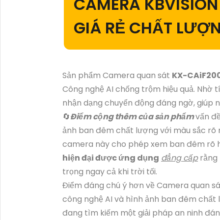
CAMERA KBVISIO
GIÁ RẺ CHẤT LƯỢ
Sản phẩm Camera quan sát
KX-CAiF20
Công nghệ AI chống trộm hiệu quả. Nhờ t
nhận dạng chuyển động đáng ngờ, giúp n
🔄
Điểm cộng thêm của sản phẩm
vấn đề
ảnh ban đêm chất lượng với màu sắc rõ 
camera này cho phép xem ban đêm rõ h
hiện đại được ứng dụng
đẳng cấp
rằng 
trọng ngay cả khi trời tối.
Điểm đáng chú ý hơn về Camera quan s
công nghệ AI và hình ảnh ban đêm chất l
đang tìm kiếm một giải pháp an ninh đáng