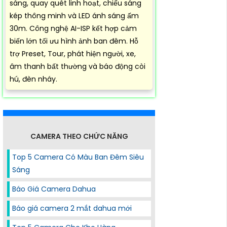
sáng, quay quét linh hoạt, chiếu sáng
kép thông minh và LED ánh sáng ấm
30m. Công nghệ AI-ISP kết hợp cảm
biến lớn tối ưu hình ảnh ban đêm. Hỗ
trợ Preset, Tour, phát hiện người, xe,
âm thanh bất thường và báo động còi
hú, đèn nháy.
CAMERA THEO CHỨC NĂNG
Top 5 Camera Có Màu Ban Đêm Siêu
Sáng
Báo Giá Camera Dahua
Báo giá camera 2 mắt dahua mới