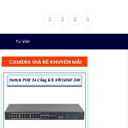
Facebook
Twitter
Instagram
Dribbble
Tư Vấn
CAMERA GIÁ RẺ KHUYẾN MÃI