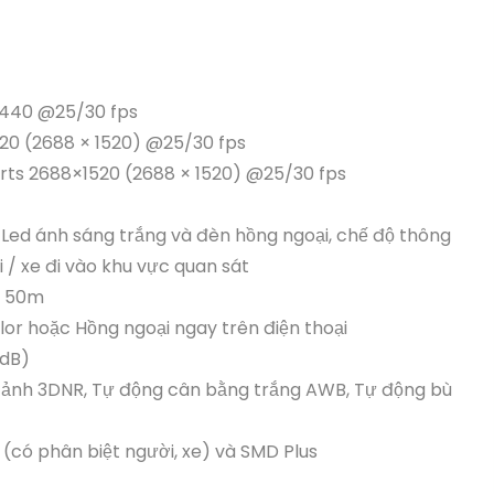
 1440 @25/30 fps
520 (2688 × 1520) @25/30 fps
orts 2688×1520 (2688 × 1520) @25/30 fps
 Led ánh sáng trắng và đèn hồng ngoại, chế độ thông
 / xe đi vào khu vực quan sát
d 50m
olor hoặc Hồng ngoại ngay trên điện thoại
0dB)
h ảnh 3DNR, Tự động cân bằng trắng AWB, Tự động bù
n (có phân biệt người, xe) và SMD Plus