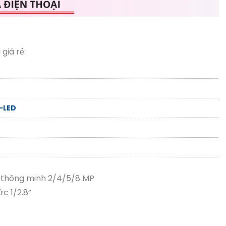
giá rẻ:
-LED
p thông minh 2/4/5/8 MP
c 1/2.8”