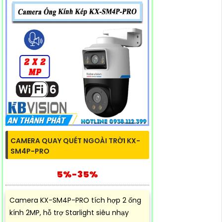
CAMERA QUAY QUÉT NGOÀI TRỜI KX-
SM4P-PRO
5%-35%
Camera KX-SM4P-PRO tích hợp 2 ống
kính 2MP, hỗ trợ Starlight siêu nhạy