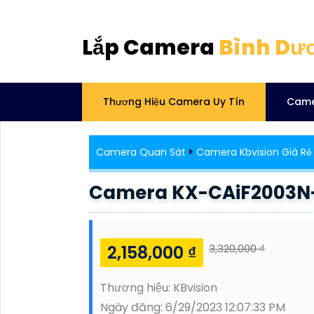
Lắp Camera
Bình Dư
Thương Hiệu Camera Uy Tín
Came
Camera Quan Sát
Camera Kbvision Giá Rẻ
Camera KX-CAiF2003N
2,158,000 ₫
3,320,000 ₫
Thương hiệu:
KBvision
Ngày đăng:
6/29/2023 12:07:33 PM