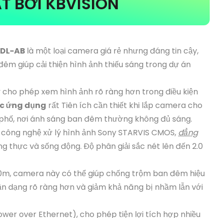
 BỞI KBVISION
-DL-AB
là một loại camera giá rẻ nhưng đáng tin cậy,
êm giúp cải thiện hình ảnh thiếu sáng trong dự án
 cho phép xem hình ảnh rõ ràng hơn trong điều kiện
ợc ứng dụng
rất Tiên ích cần thiết khi lắp camera cho
 phố, nơi ánh sáng ban đêm thường không đủ sáng.
 công nghệ xử lý hình ảnh Sony STARVIS CMOS,
đẳng
g thực và sống động. Độ phân giải sắc nét lên đến 2.0
 50m, camera này có thể giúp chống trộm ban đêm hiệu
n dạng rõ ràng hơn và giảm khả năng bị nhầm lẫn với
wer over Ethernet), cho phép tiện lợi tích hợp nhiều