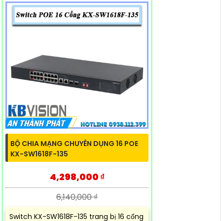
BỘ CHIA MẠNG CHUYÊN DỤNG 16 POE
KX-SW1618F-135
4,298,000 ₫
6,140,000 ₫
Switch KX-SW1618F-135 trang bị 16 cổng