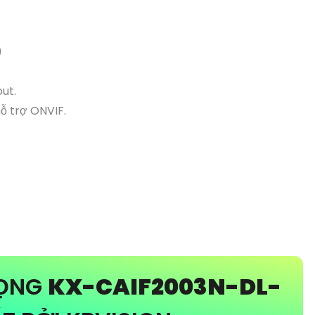
)
out.
hỗ trợ ONVIF.
RỌNG
KX-CAIF2003N-DL-