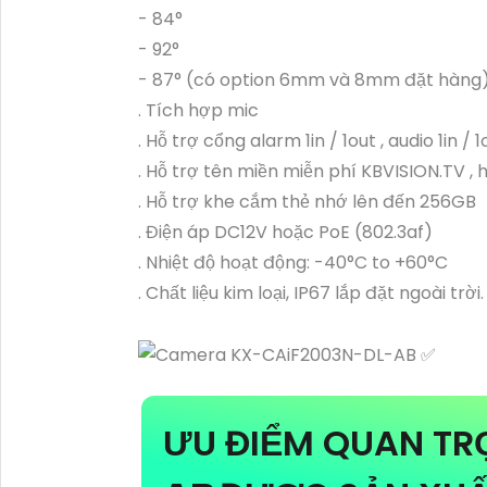
- 84°
- 92°
- 87° (có option 6mm và 8mm đặt hàng
. Tích hợp mic
. Hỗ trợ cổng alarm 1in / 1out , audio 1in / 1
. Hỗ trợ tên miền miễn phí KBVISION.TV , 
. Hỗ trợ khe cắm thẻ nhớ lên đến 256GB
. Điện áp DC12V hoặc PoE (802.3af)
. Nhiệt độ hoạt động: -40°C to +60°C
. Chất liệu kim loại, IP67 lắp đặt ngoài trời.
ƯU ĐIỂM QUAN T