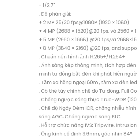
- 1/2.7"
. Độ phân giải:
+ 2 MP 25/30 fps@1080P (1920 × 1080)
+ 4 MP (2688 × 1520)@20 fps, và 2560 ×
+ 5 MP (2960 × 1668) @20 fps,và 2688×1
+ 8 MP (3840 × 2160) @20 fps, and supp
. Chuẩn nén hình ảnh H.265+/H.264+
. Ánh sáng kép thông minh, tích hợp đèn
minh tự động bật đèn khi phát hiện người
. Tầm xa hồng ngoại 60m , tầm xa đèn le
. Có thể tùy chỉnh chế độ Tự động, Full C
. Chống ngược sáng thực True-WDR (12
. Chế độ Ngày Đêm ICR, chống nhiễu hìn
sáng AGC, Chống ngược sáng BLC.
. Hỗ trợ chức năng IVS: Tripwire, Intrusio
. Ống kính cố định 3.6mm, góc nhìn 84°