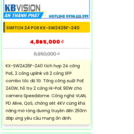
SWITCH 24 POE KX-SW2426F-240
4,865,000 ₫
6,950,000 ₫
KX-SW2426F-240 tích hợp 24 cổng
PoE, 2 cổng uplink và 2 cổng SFP
combo tốc độ 1G. Tổng công suất PoE
240W, hỗ trợ 2 cổng Hi-PoE 90W cho
camera Speeddome. Công nghệ VLAN,
PD Alive, QoS, chống sét 4KV cùng khả
năng mở rộng đường truyền đến 250m
đáp ứng yêu cầu mạng ổn định.