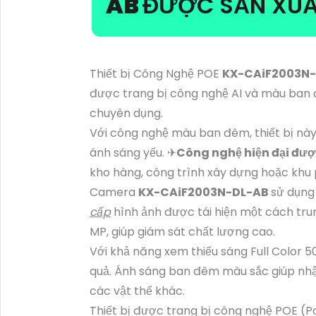
AB
ĐƯỢC SẢN XUẤT
Thiết bị Công Nghệ POE
KX-CAiF2003N
được trang bị công nghệ AI và màu ban đ
chuyên dụng.
Với công nghệ màu ban đêm, thiết bị này
ánh sáng yếu. ✈
Công nghệ hiện đại đư
kho hàng, công trình xây dựng hoặc khu
Camera
KX-CAiF2003N-DL-AB
sử dụng
cấp
hình ảnh được tái hiện một cách trun
MP, giúp giám sát chất lượng cao.
Với khả năng xem thiếu sáng Full Color
quả. Ánh sáng ban đêm màu sắc giúp nhậ
các vật thể khác.
Thiết bị được trang bị công nghệ POE (Po