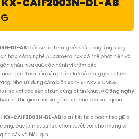
N
KX-CAIF2003N-DL-AB
NG
03N-DL-AB
thật sự ấn tượng với khả năng ứng dụng
ích hợp công nghệ AI, camera này có thể phát hiện và
găn chặn hiệu quả các hành vi trộm cắp.
 nên quan tâm của sản phẩm là khả năng ghi lại hình
ràng. Nhờ sử dụng cảm biến Sony STARVIS CMOS,
ơn so với các sản phẩm cùng phân khúc. ✈
Công nghệ
bạn có thể giám sát và giám sát các khu vực quan
át
KX-CAiF2003N-DL-AB
là sự kết hợp hoàn hảo giữa
ượng. Đây là một sự lựa chọn tuyệt vời cho những ai
 tin cậy và hiệu quả.