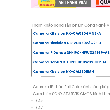
Tham khảo dòng sản phẩm Công Nghệ AI 
Camera KBvision KX-CAi5204MN2-A
Camera Hikvision DS-2CD2023G2-IU
Camera IP Dahua DH-IPC-HFW3249EP-AS
Camera Dahua DH-IPC-HDBW3231FP-M
Camera Kbvision KX-CAi2205MN
. Camera IP thân Full Color ánh sáng ké
. Cảm biến SONY STARVIS CMOS kích thướ
- 1/2.9"
- 1/2.7"