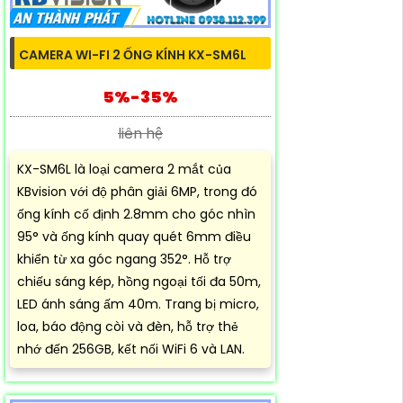
CAMERA WI-FI 2 ỐNG KÍNH KX-SM6L
5%-35%
liên hệ
KX-SM6L là loại camera 2 mắt của
KBvision với độ phân giải 6MP, trong đó
ống kính cố định 2.8mm cho góc nhìn
95° và ống kính quay quét 6mm điều
khiển từ xa góc ngang 352°. Hỗ trợ
chiếu sáng kép, hồng ngoại tối đa 50m,
LED ánh sáng ấm 40m. Trang bị micro,
loa, báo động còi và đèn, hỗ trợ thẻ
nhớ đến 256GB, kết nối WiFi 6 và LAN.