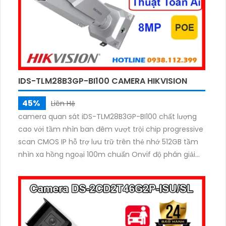
IDS-TLM28B3GP-BI100 CAMERA HIKVISION
45%
Liên Hệ
camera quan sát iDS-TLM28B3GP-BI100 chất lượng
cao với tầm nhìn ban đêm vượt trội chip progressive
scan CMOS IP hỗ trợ lưu trữ trên thẻ nhớ 512GB tầm
nhìn xa hồng ngoại 100m chuẩn Onvif độ phân giải
8.0 MP công nghệ IP camera AI nhận diện biển số xe
tốc độ cao màu sắc sáng đẹp phù hợp sử dụng trong
Giao Thông.