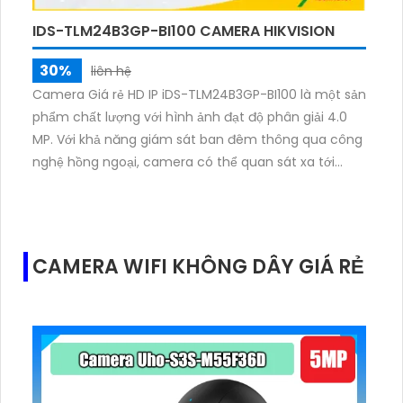
IDS-TLM24B3GP-BI100 CAMERA HIKVISION
30%
liên hệ
Camera Giá rẻ HD IP iDS-TLM24B3GP-BI100 là một sản
phẩm chất lượng với hình ảnh đạt độ phân giải 4.0
MP. Với khả năng giám sát ban đêm thông qua công
nghệ hồng ngoại, camera có thể quan sát xa tới
100m. Đặc biệt, công nghệ IP của camera giúp xử lý
hình sáng đẹp, đảm bảo chất lượng hình ảnh tốt
trong mọi điều kiện ánh sáng. Thiết kế thân kim loại
và lắp đặt ngoài trời giúp camera chịu được mọi điều
CAMERA WIFI KHÔNG DÂY GIÁ RẺ
kiện thời tiết. Ngoài ra, camera còn tích hợp công
nghệ AI, giúp nhận diện và phân tích thông tin một
cách chính xác, nhanh chóng.