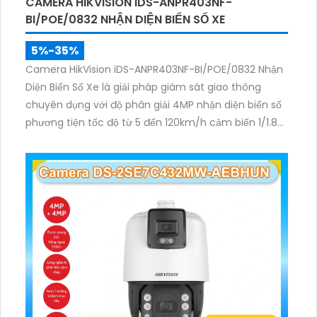
CAMERA HIKVISION IDS-ANPR403NF-
BI/POE/0832 NHẬN DIỆN BIỂN SỐ XE
5%-35%
Camera HikVision iDS-ANPR403NF-BI/POE/0832 Nhận
Diện Biển Số Xe là giải pháp giám sát giao thông
chuyên dụng với độ phân giải 4MP nhận diện biển số
phương tiện tốc độ từ 5 đến 120km/h cảm biến 1/1.8
inch WDR 140dB cùng hồng ngoại 60m mang lại hình
ảnh rõ nét.