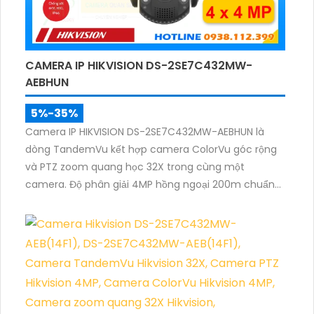
CAMERA IP HIKVISION DS-2SE7C432MW-
AEBHUN
5%-35%
Camera IP HIKVISION DS-2SE7C432MW-AEBHUN là
dòng TandemVu kết hợp camera ColorVu góc rộng
và PTZ zoom quang học 32X trong cùng một
camera. Độ phân giải 4MP hồng ngoại 200m chuẩn
nén H.265+ cùng khả năng quan sát màu ban đêm
giúp giám sát khu vực rộng với hình ảnh rõ nét cả
ngày và đêm.