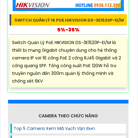
SWITCH QUẢN LÝ 16 POE HIKVISION DS-3E1520P-EI/M
5%-35%
Switch Quản Lý PoE HIKVISION DS-3E1520P-EI/M là
thiết bị mạng Gigabit chuyên dụng cho hệ thống
camera IP với 16 cổng PoE 2 cổng RJ45 Gigabit và 2
cổng quang SFP. Tổng công suất PoE 120W hỗ trợ
truyền nguồn đến 300m quản lý thông minh và
chống sét 6KV
CAMERA THEO CHỨC NĂNG
Top 5 Camera Xem Mã Vạch Vận Đơn