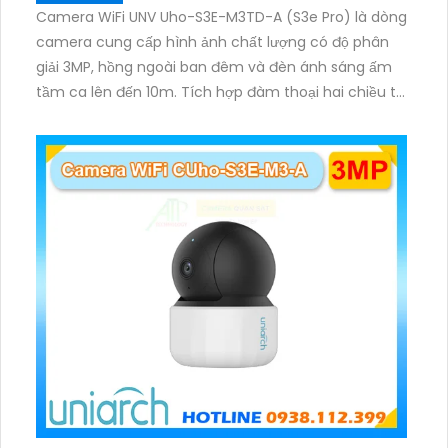
Camera WiFi UNV Uho-S3E-M3TD-A (S3e Pro) là dòng
camera cung cấp hình ảnh chất lượng có độ phân
giải 3MP, hồng ngoài ban đêm và đèn ánh sáng ấm
tầm ca lên đến 10m. Tích hợp đàm thoại hai chiều to
rõ ràng, hỗ trợ thẻ nhớ 512GB, có nút cảm ứng tiện lợi.