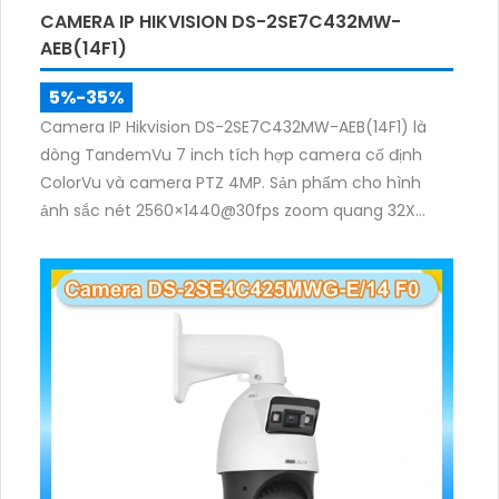
CAMERA IP HIKVISION DS-2SE7C432MW-
AEB(14F1)
5%-35%
Camera IP Hikvision DS-2SE7C432MW-AEB(14F1) là
dòng TandemVu 7 inch tích hợp camera cố định
ColorVu và camera PTZ 4MP. Sản phẩm cho hình
ảnh sắc nét 2560×1440@30fps zoom quang 32X
hồng ngoại 200m, hỗ trợ đèn trắng 30m, phù hợp
giám sát khu vực rộng cả ngày lẫn đêm.