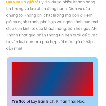
HIKVISION giá rẻ
uy tín, được nhiều khách hàng
tin tưởng và lựa chọn đồng hành. Dịch vụ của
chúng tôi không chỉ chất lượng mà còn đi kèm
giá cả cạnh tranh, phù hợp với ngân sách của mọi
điều kiện kinh tế của khách hàng. Liên hệ ngay AN
Thành Phát qua phần thông tin bên dưới để được
tư vấn loại camera phù hợp với mức giá rẻ hấp
dẫn nhé!
CÔNG TY TNHH TM-
DV ĐẦU TƯ AN
THÀNH PHÁT
Trụ Sở:
51 Lũy Bán Bích, P. Tân Thới Hòa,