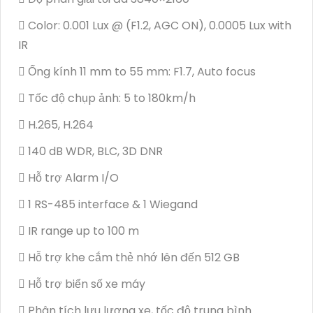
 Color: 0.001 Lux @ (F1.2, AGC ON), 0.0005 Lux with
IR
 Ống kính 11 mm to 55 mm: F1.7, Auto focus
 Tốc độ chụp ảnh: 5 to 180km/h
 H.265, H.264
 140 dB WDR, BLC, 3D DNR
 Hỗ trợ Alarm I/O
 1 RS-485 interface & 1 Wiegand
 IR range up to 100 m
 Hỗ trợ khe cắm thẻ nhớ lên đến 512 GB
 Hỗ trợ biển số xe máy
 Phân tích lưu lượng xe, tốc độ trung bình