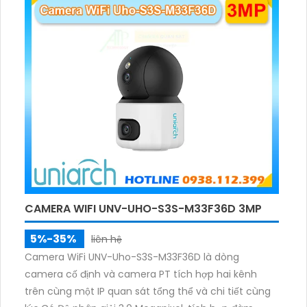
ảnh có màu trong nhiều điều kiện khác nhau trong
phạm vi 3m.
CAMERA WIFI UNV-UHO-S3S-M33F36D 3MP
5%-35%
liên hệ
Camera WiFi UNV-Uho-S3S-M33F36D là dòng
camera cố định và camera PT tích hợp hai kênh
trên cùng một IP quan sát tổng thể và chi tiết cùng