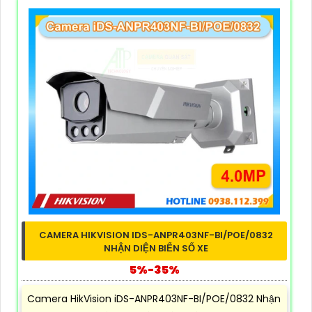
CAMERA HIKVISION IDS-ANPR403NF-BI/POE/0832
NHẬN DIỆN BIỂN SỐ XE
5%-35%
Camera HikVision iDS-ANPR403NF-BI/POE/0832 Nhận