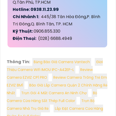
Q.Tân Phú, TP.HCM
Hotline: 0938.11.23.99
Chi Nhánh 1:
445/38 Tân Hòa Đông,P. Bình
Trị Đông,Q. Bình Tân, TP. HCM
Kỹ Thuật:
0906.855.330
Điện Thoại:
(028) 6688.4949
Thông Tin:
Bảng Báo Giá Camera Vantech
Giới
Thiệu Camera Wifi IMOU IPC-A42EP-L
Review
Camera EZVIZ CP1 PRO
Review Camera Trông Trẻ Em
EZVIZ BM1
Báo Giá Lắp Camera Quận 2 Chính Hãng Rẻ
Nhất
Trọn Gói 4 Mắt Camera An Ninh Chợ
Bộ
Camera Cửa Hàng Sắt Thép Full Color
Trọn Bộ
Camera Nhà Trọ Giá Rẻ
Lắp Đặt Camera Cửa Hàng