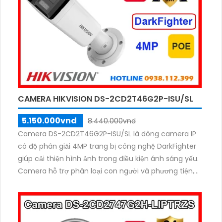
CAMERA HIKVISION DS-2CD2T46G2P-ISU/SL
5.150.000vnd
8.440.000vnd
Camera DS-2CD2T46G2P-ISU/SL là dòng camera IP
có độ phân giải 4MP trang bị công nghệ DarkFighter
giúp cải thiện hình ảnh trong điều kiện ánh sáng yếu.
Camera hỗ trợ phân loại con người và phương tiện,
tích hợp đèn nhấp nháy và báo động âm thanh,
cùng âm thanh hai chiều để giao tiếp từ xa. Với
chuẩn IP67, camera đảm bảo khả năng hoạt động
bền bỉ trong mọi điều kiện thời tiết.