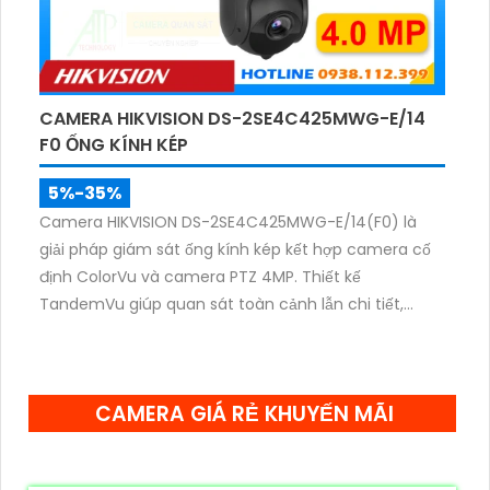
CAMERA HIKVISION DS-2SE4C425MWG-E/14
F0 ỐNG KÍNH KÉP
5%-35%
Camera HIKVISION DS-2SE4C425MWG-E/14(F0) là
giải pháp giám sát ống kính kép kết hợp camera cố
định ColorVu và camera PTZ 4MP. Thiết kế
TandemVu giúp quan sát toàn cảnh lẫn chi tiết,
zoom quang 25X, hồng ngoại 100m cùng hình ảnh
màu sắc rõ nét cả ngày lẫn đêm.
CAMERA GIÁ RẺ KHUYẾN MÃI