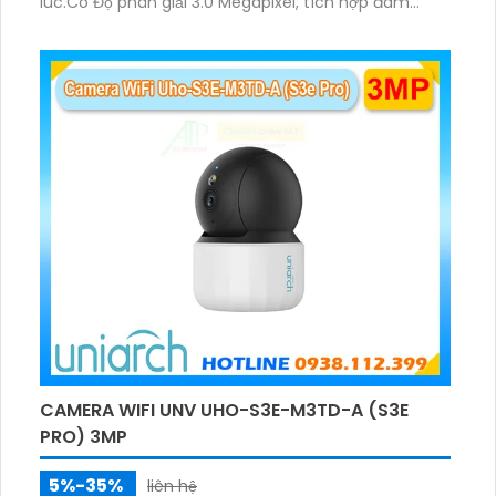
lúc.Có Độ phân giải 3.0 Megapixel, tích hợp đàm
thoại hai chiều. Hồng ngoại ban đêm và đèn ánh
sáng ấm lên đến 10m.
CAMERA WIFI UNV UHO-S3E-M3TD-A (S3E
PRO) 3MP
5%-35%
liên hệ