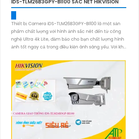
IDS-TLM26B3GPY-BI100 SẮC NÉT HIKVISION
Thiết bị Camera iDS-TLM26B3GPY-BI100 là một sản
phẩm chất lượng với hình ảnh sắc nét đến từ công
nghệ Ultra 4k Lite, đảm bảo cho bạn chất lượng hình
ảnh tốt ngay cả trong điều kiện ánh sáng yếu. Với khả
năng xem ban đêm bằng hồng ngoại lên đến 100m,
bạn hoàn toàn yên tâm về an ninh. Được trang bị kết
nối 485 và công nghệ Smart IR, camera này còn
mang lại trải nghiệm sử dụng thuận lợi. Với thân kim
loại chắc chắn, sản phẩm còn tích hợp công nghệ AI
thông minh, phù hợp cho mọi công trình.