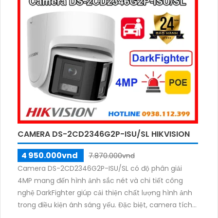
thông báo ngay lập tức khi có sự cố xảy ra.
CAMERA DS-2CD2346G2P-ISU/SL HIKVISION
4 950.000vnd
7.870.000vnd
Camera DS-2CD2346G2P-ISU/SL có độ phân giải
4MP mang đến hình ảnh sắc nét và chi tiết công
nghệ DarkFighter giúp cải thiện chất lượng hình ảnh
trong điều kiện ánh sáng yếu. Đặc biệt, camera tích
hợp đèn nhấp nháy báo động âm thanh cảnh báo kẻ