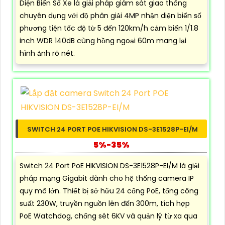
Diện Biển Số Xe là giải pháp giám sát giao thông
chuyên dụng với độ phân giải 4MP nhận diện biển số
phương tiện tốc độ từ 5 đến 120km/h cảm biến 1/1.8
inch WDR 140dB cùng hồng ngoại 60m mang lại
hình ảnh rõ nét.
SWITCH 24 PORT POE HIKVISION DS-3E1528P-EI/M
5%-35%
Switch 24 Port PoE HIKVISION DS-3E1528P-EI/M là giải
pháp mạng Gigabit dành cho hệ thống camera IP
quy mô lớn. Thiết bị sở hữu 24 cổng PoE, tổng công
suất 230W, truyền nguồn lên đến 300m, tích hợp
PoE Watchdog, chống sét 6KV và quản lý từ xa qua