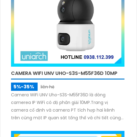
CAMERA WIFI UNV UHO-S3S-M55F36D 10MP
5%-35%
liên hệ
Camera WiFi UNV Uho-S3S-M55F36D là dòng
camerea IP WiFi có độ phân giải 10MP.Trang vị
camera cố định và camera PT tích hợp hai kênh
trên cùng một IP quan sát tổng thể và chi tiết cùng
lúc, hỗ trợ đàm thoại hai chiều cảnh báo âm thanh
ánh sáng. Kết hợp hồng ngoại và đèn ấm cho hình