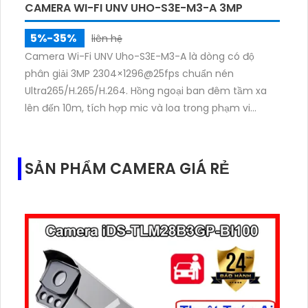
CAMERA WI-FI UNV UHO-S3E-M3-A 3MP
5%-35%
liên hệ
Camera Wi-Fi UNV Uho-S3E-M3-A là dòng có độ
phân giải 3MP 2304×1296@25fps chuẩn nén
Ultra265/H.265/H.264. Hồng ngoại ban đêm tầm xa
lên đến 10m, tích hợp mic và loa trong phạm vi
3m.Hỗ trợ thẻ nhớ MicroSD tối đa 256GB
SẢN PHẨM CAMERA GIÁ RẺ