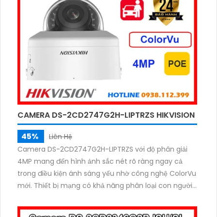
CAMERA DS-2CD2747G2H-LIPTRZS HIKVISION
45%
Liên Hệ
Camera DS-2CD2747G2H-LIPTRZS với độ phân giải
4MP mang đến hình ảnh sắc nét rõ ràng ngay cả
trong điều kiện ánh sáng yếu nhờ công nghệ ColorVu
mới. Thiết bị mạng có khả năng phân loại con người
và phương tiện, giúp nâng cao hiệu quả giám sát.
Đặc biệt, tính năng báo động bằng âm thanh sẽ