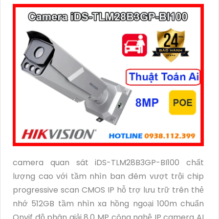
camera quan sát iDS-TLM28B3GP-BI100 chất
lượng cao với tầm nhìn ban đêm vượt trội chip
progressive scan CMOS IP hỗ trợ lưu trữ trên thẻ
nhớ 512GB tầm nhìn xa hồng ngoại 100m chuẩn
Onvif độ phân giải 8.0 MP công nghệ IP camera AI